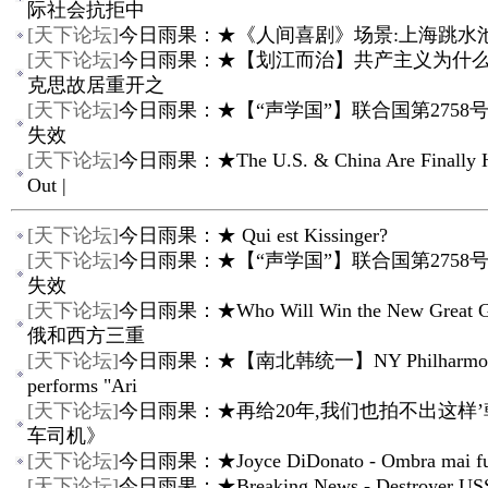
际社会抗拒中
[
天下论坛
]
今日雨果：★《人间喜剧》场景:上海跳水
[
天下论坛
]
今日雨果：★【划江而治】共产主义为什么失
克思故居重开之
[
天下论坛
]
今日雨果：★【“声学国”】联合国第2758
失效
[
天下论坛
]
今日雨果：★The U.S. & China Are Finally Ha
Out |
[
天下论坛
]
今日雨果：★ Qui est Kissinger?
[
天下论坛
]
今日雨果：★【“声学国”】联合国第2758
失效
[
天下论坛
]
今日雨果：★Who Will Win the New Great G
俄和西方三重
[
天下论坛
]
今日雨果：★【南北韩统一】NY Philharmon
performs "Ari
[
天下论坛
]
今日雨果：★再给20年,我们也拍不出这样
车司机》
[
天下论坛
]
今日雨果：★Joyce DiDonato - Ombra mai f
[
天下论坛
]
今日雨果：★Breaking News - Destroyer US