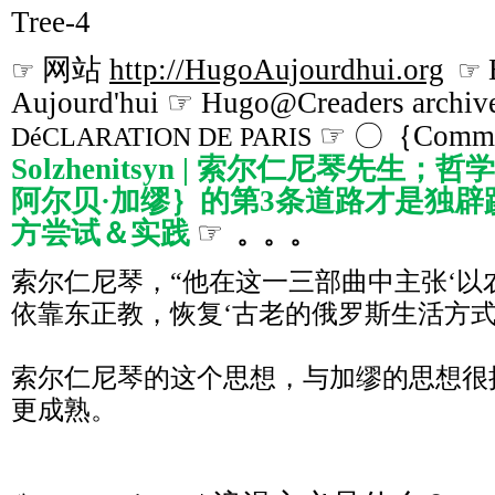
Tree-4
网站
http://HugoAujourdhui.org
☞
☞
Aujourd'hui ☞ Hugo@Creaders archiv
☞ 〇｛Commen
DéCLARATION DE PARIS
Solzhenitsyn | 索尔仁尼琴先生；哲学家
阿尔贝·加缪｝的第3条道路才是独
方尝试＆实践
☞
。。。
索尔仁尼琴，“他在这一三部曲中主张‘以
依靠东正教，恢复‘古老的俄罗斯生活方式
索尔仁尼琴的这个思想，与加缪的思想很
更成熟。