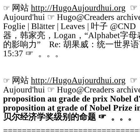
网站
http://HugoAujourdhui.org
☞ B
☞
Aujourd'hui ☞ Hugo@Creaders archive
Foglie | Blätter | Leaves |
叶子
@CND
器，韩家亮，Logan，“Alphabe
的影响力” Re: 胡果威：统一世界语言的
15:37 ☞ 。。。
网站
http://HugoAujourdhui.org
☞ B
☞
Aujourd'hui ☞ Hugo@Creaders archiv
proposition au grade de prix Nobel d
proposition at grade of Nobel Prize
贝尔经济学奖级别的命题
☞ 。。。
=============================