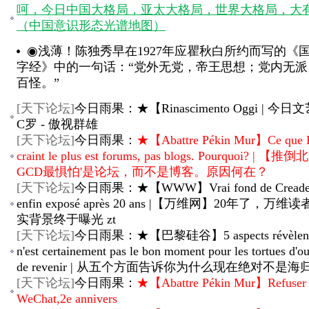
呵，今日中国大格局，亚太大格局，世界大格局，大
（中国意识形态光谱地图）
◉浅薄！陈独秀早在1927年应瞿秋白所约而写的《
字经》中的一句话：“党外无党，帝王思想；党内无派
百怪。”
[
天下论坛
]
今日雨果：★【Rinascimento Oggi | 今
C罗 - 傲视群雄
[
天下论坛
]
今日雨果：
★【Abattre Pékin Mur】Ce que
craint le plus est forums, pas blogs. Pourquoi? | 
GCD最惧怕'是论坛，而不是博客。原因何在？
[
天下论坛
]
今日雨果：★【WWW】Vrai fond de Creader
enfin exposé après 20 ans |【万维网】20年了，万
实背景终于曝光 zt
[
天下论坛
]
今日雨果：★【巴黎硅谷】5 aspects révèlent 
n'est certainement pas le bon moment pour les tortues d'o
de revenir | 从五个方面告诉你为什么现在绝对不是
[
天下论坛
]
今日雨果：
★【Abattre Pékin Mur】Refuser
WeChat,2e annivers