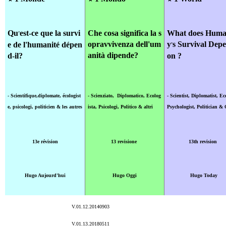
Qu
est-ce que la survi
C
he cosa significa la s
What does Huma
'
opravvivenza dell'um
y
s Survival Dep
e de l'humanité dépen
'
anità dipende?
d-il?
on ?
- Scientifique,diplomate, écologist
- Scienziato, Diplomatico, Ecolog
- Scientist, Diplomatist, Ec
e
, psicologi
, politicien & les autres
ista, Psicologi,
P
olitico & altri
Psychologist,
Politician & 
13e révision
13 revisione
13th revision
Hugo Aujourd'hui
Hugo Oggi
Hugo Today
V.01.12.20140903
V.01.13.20180511