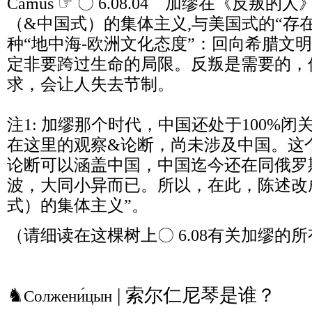
Camus ☞ 〇 6.08.04 加缪在《反叛
（&中国式）的集体主义,与美国式的“存在
种“地中海-欧洲文化态度”：回向希腊文
定非要跨过生命的局限。反叛是需要的，
求，会让人失去节制。
注1: 加缪那个时代，中国还处于100%
在这里的观察&论断，尚未涉及中国。这
论断可以涵盖中国，中国迄今还在同俄罗
波，大同小异而已。所以，在此，陈述改
式）的集体主义”。
（请细读在这棵树上〇 6.08有关加缪的
♞
| 索尔仁尼琴是谁？
Солжени́цын