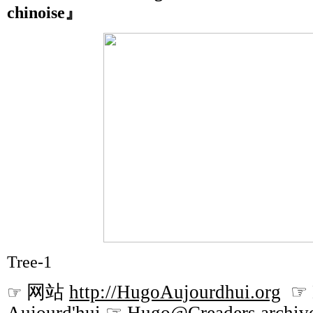
chinoise』
Tree-1
网站
http://HugoAujourdhui.org
☞ B
☞
Aujourd'hui ☞ Hugo@Creaders archive