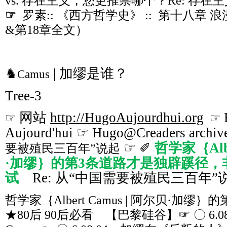
vs. 存在主义，您更推崇哪个？Re: 存
☞
罗素:: 《西方哲学史》 :: 第十八章
&第18章全文）
♞
| 加缪是谁？
Camus
Tree-3
网站
http://HugoAujourdhui.org
☞
☞
Aujourd'hui ☞ Hugo@Creaders archiv
☞ ✐
哲学家｛Albe
要被殖民三百年”说起
·加缪｝的第3条道路才是独辟蹊径，
试
Re: 从“中国需要被殖民三百年”
哲学家｛Albert Camus | 阿尔贝·加缪｝
★80后 90后必看 【巴黎硅谷】☞ 〇 6.08 Cul