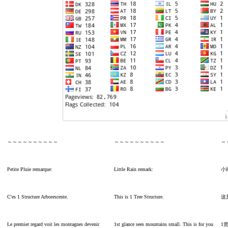
～～～～～～～～～～
～～～～～～～～～～
～
Petite Pluie remarque:
Little Rain remark:
小
C'es 1 Structure Arborescente.
This is 1 Tree Structure.
这
Le premier regard voit les montagnes devenir
1st glance sees mountains small. This is for you
1