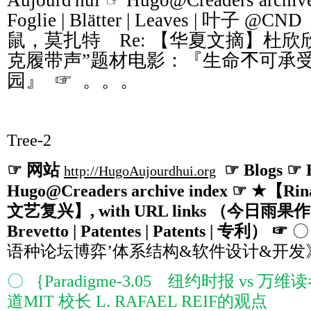
Foglie | Blätter | Leaves |
叶子
@CND
鼠，莫扎特 Re: 【华夏文摘】杜
克履带声”题材电影：『生命𣎴可承受
园』 ☞ 。。。
Tree-2
☞
网站
☞ Blogs ☞ H
http://HugoAujourdhui.org
Hugo@Creaders archive index ☞ ★
【
Rin
文艺复兴】
, with URL links
（今日雨果作
Brevetto | Patentes | Patents |
专利） ☞
〇
语种论坛博弈’体系结构&软件设计&开发
〇 ｛Paradigme-3.05 纽约时报 vs
道MIT 校长 L. RAFAEL REIF的观点