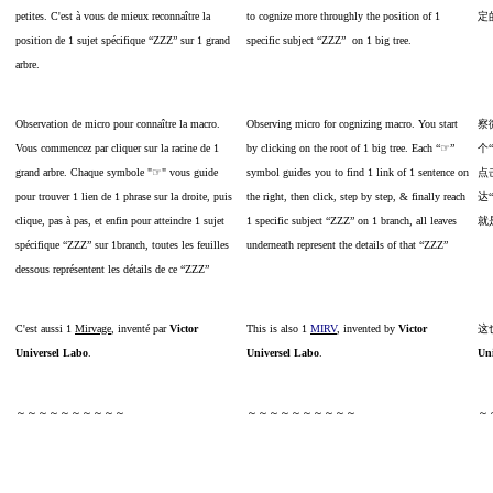
petites. C'est à vous de mieux reconnaître la
to cognize more throughly the position of 1
定
position de 1 sujet spécifique “ZZZ” sur 1 grand
specific subject “ZZZ” on 1 big tree.
arbre.
Observation de micro pour connaître la macro.
Observing micro for cognizing macro. You start
察
Vous commencez par cliquer sur la racine de 1
by clicking on the root of 1 big tree. Each “☞”
个
grand arbre. Chaque symbole "☞" vous guide
symbol guides you to find 1 link of 1 sentence on
点
pour trouver 1 lien de 1 phrase sur la droite, puis
the right, then click, step by step, & finally reach
达“
clique, pas à pas, et enfin pour atteindre 1 sujet
1 specific subject “ZZZ” on 1 branch, all leaves
就
spécifique “ZZZ” sur 1branch, toutes les feuilles
underneath represent the details of that “ZZZ”
dessous représentent les détails de ce “ZZZ”
C'est aussi 1
Mirvage
, inventé par
Victor
This is also 1
MIRV
, invented by
Victor
这
Universel Labo
.
Universel Labo
.
Un
～～～～～～～～～～
～～～～～～～～～～
～