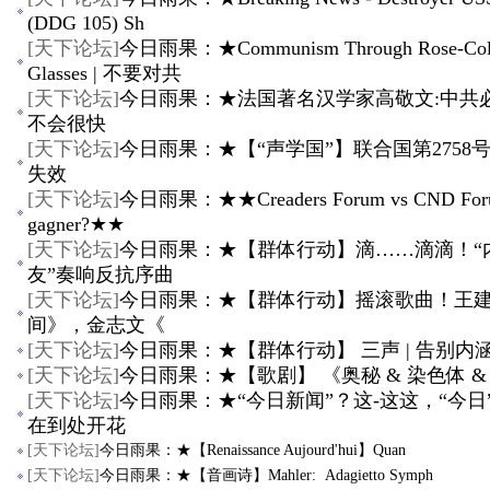
(DDG 105) Sh
[
天下论坛
]
今日雨果：★Communism Through Rose-Col
Glasses | 不要对共
[
天下论坛
]
今日雨果：★法国著名汉学家高敬文:中共
不会很快
[
天下论坛
]
今日雨果：★【“声学国”】联合国第2758
失效
[
天下论坛
]
今日雨果：★★Creaders Forum vs CND Foru
gagner?★★
[
天下论坛
]
今日雨果：★【群体行动】滴……滴滴！“
友”奏响反抗序曲
[
天下论坛
]
今日雨果：★【群体行动】摇滚歌曲！王
间》，金志文《
[
天下论坛
]
今日雨果：★【群体行动】 三声 | 告别内涵
[
天下论坛
]
今日雨果：★【歌剧】 《奥秘 & 染色体 &
[
天下论坛
]
今日雨果：★“今日新闻”？这-这这，“今日
在到处开花
[
天下论坛
]
今日雨果：★【Renaissance Aujourd'hui】Quan
[
天下论坛
]
今日雨果：★【音画诗】Mahler: Adagietto Symph