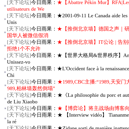
[
天下论坛
]
今日雨果：
★【Abattre Pékin Mur】RFA|Le
utilisateurs de We
[
天下论坛
]
今日雨果：★2001-09-11 Le Canada aide les E
Unis
[
天下论坛
]
今日雨果：
★【推倒北京墙】德国之声｜
国华人被微信假消
[
天下论坛
]
今日雨果：
★【推倒北京墙】IT公论 | 告别微
拒绝1个不允许
[
天下论坛
]
今日雨果：★【世界大格局&世界秩序】Améri
Unissez-vo
[
天下论坛
]
今日雨果：★L'Occident face à la renaissance 
Chi
[
天下论坛
]
今日雨果：
★1989,CBC主播:“1989,天安
989,柏林墙轰然倒塌”
[
天下论坛
]
今日雨果：★《La philosophie du porc et autr
de Liu Xiaobo
[
天下论坛
]
今日雨果：
★【博弈论】将主战场由博客
[
天下论坛
]
今日雨果：★ 【Interview vidéo】 Tiananmen 
la ré
[
天下论坛
]
今日雨果：★Zidane sorti de manière inattend