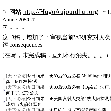
http://HugoAujourdhui.org
☞
网站
L
☞
Année 2050
☞
☞
。。。
这13稿，增加了：审视当前'AI研究对人
运'consequences。。。
(在写，未完成稿，直到本行消失。。。
[
天下论坛
]
今日雨果：★80后90后必看 Multilingual
弈 MIT校长’观
[
天下论坛
]
今日雨果：★80后90后必看【Opéra】法广
何中了北京’公关
[
天下论坛
]
今日雨果：★美国发射人类第1枚太阳探测
成功与火箭分离奔
[
天下论坛
]
今日雨果：★纽约时报vs万维读者网头版