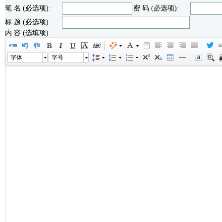
笔 名 (必选项):
密 码 (必选项):
标 题 (必选项):
内 容 (选填项):
字体
字号