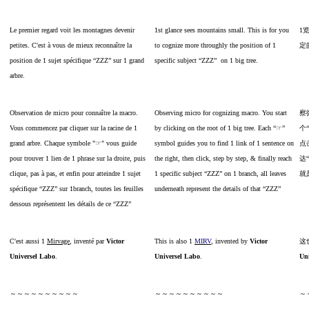
Le premier regard voit les montagnes devenir
1st glance sees mountains small. This is for you
1
petites. C'est à vous de mieux reconnaître la
to cognize more throughly the position of 1
定
position de 1 sujet spécifique “ZZZ” sur 1 grand
specific subject “ZZZ” on 1 big tree.
arbre.
Observation de micro pour connaître la macro.
Observing micro for cognizing macro. You start
察
Vous commencez par cliquer sur la racine de 1
by clicking on the root of 1 big tree. Each “☞”
个
grand arbre. Chaque symbole "☞" vous guide
symbol guides you to find 1 link of 1 sentence on
点
pour trouver 1 lien de 1 phrase sur la droite, puis
the right, then click, step by step, & finally reach
达“
clique, pas à pas, et enfin pour atteindre 1 sujet
1 specific subject “ZZZ” on 1 branch, all leaves
就
spécifique “ZZZ” sur 1branch, toutes les feuilles
underneath represent the details of that “ZZZ”
dessous représentent les détails de ce “ZZZ”
C'est aussi 1
Mirvage
, inventé par
Victor
This is also 1
MIRV
, invented by
Victor
这
Universel Labo
.
Universel Labo
.
Un
～～～～～～～～～～
～～～～～～～～～～
～