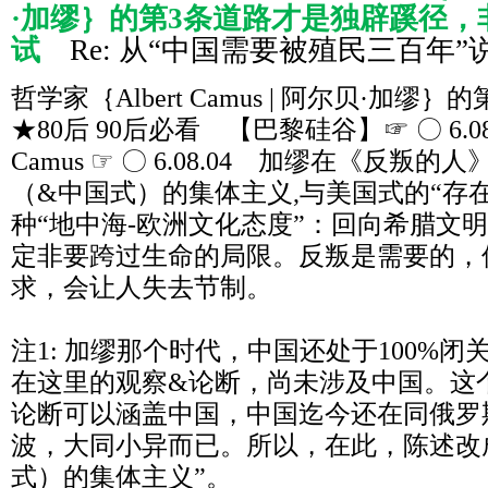
·加缪｝的第3条道路才是独辟蹊径，
试
Re: 从“中国需要被殖民三百年”
哲学家｛Albert Camus | 阿尔贝·加缪｝
★80后 90后必看 【巴黎硅谷】☞ 〇 6.08 Cul
Camus ☞ 〇 6.08.04 加缪在《反叛
（&中国式）的集体主义,与美国式的“存在
种“地中海-欧洲文化态度”：回向希腊文
定非要跨过生命的局限。反叛是需要的，
求，会让人失去节制。
注1: 加缪那个时代，中国还处于100%
在这里的观察&论断，尚未涉及中国。这
论断可以涵盖中国，中国迄今还在同俄罗
波，大同小异而已。所以，在此，陈述改
式）的集体主义”。