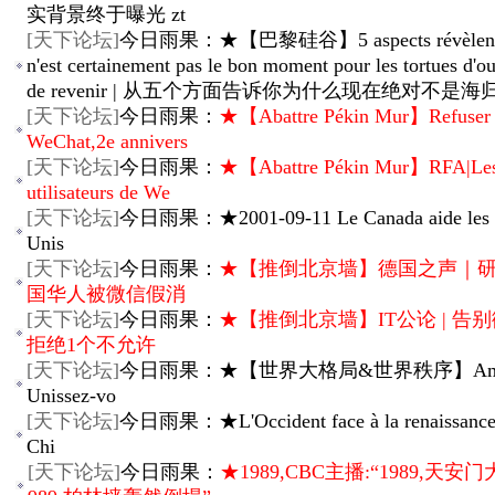
实背景终于曝光 zt
[
天下论坛
]
今日雨果：★【巴黎硅谷】5 aspects révèlent 
n'est certainement pas le bon moment pour les tortues d'o
de revenir | 从五个方面告诉你为什么现在绝对不是
[
天下论坛
]
今日雨果：
★【Abattre Pékin Mur】Refuser
WeChat,2e annivers
[
天下论坛
]
今日雨果：
★【Abattre Pékin Mur】RFA|Le
utilisateurs de We
[
天下论坛
]
今日雨果：★2001-09-11 Le Canada aide les E
Unis
[
天下论坛
]
今日雨果：
★【推倒北京墙】德国之声｜
国华人被微信假消
[
天下论坛
]
今日雨果：
★【推倒北京墙】IT公论 | 告别微
拒绝1个不允许
[
天下论坛
]
今日雨果：★【世界大格局&世界秩序】Améri
Unissez-vo
[
天下论坛
]
今日雨果：★L'Occident face à la renaissance 
Chi
[
天下论坛
]
今日雨果：
★1989,CBC主播:“1989,天安