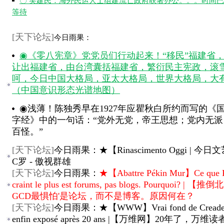
〇 吴建民：海外民运人士组建流亡政府联署办公。。。时间
等待
[
天下论坛
]
今日雨果：
◉《零八宪章》党党员们行动起来！“移民”福建省
让出福建省，由台湾囊括福建省，繁衍民主宪政，滚
呵，今日中国大格局，亚太大格局，世界大格局，大
（中国意识形态光谱地图）
◉浅薄！陈独秀早在1927年应瞿秋白所约而写的《
字经》中的一句话：“党外无党，帝王思想；党内无派
百怪。”
[
天下论坛
]
今日雨果：★【Rinascimento Oggi | 今
C罗 - 傲视群雄
[
天下论坛
]
今日雨果：
★【Abattre Pékin Mur】Ce que
craint le plus est forums, pas blogs. Pourquoi? | 
GCD最惧怕'是论坛，而不是博客。原因何在？
[
天下论坛
]
今日雨果：★【WWW】Vrai fond de Creader
enfin exposé après 20 ans |【万维网】20年了，万