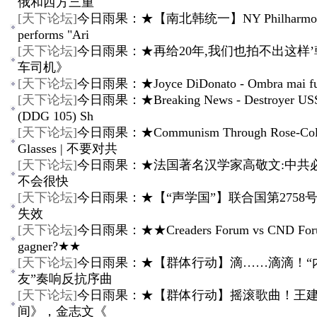
俄和西方三重
[
天下论坛
]
今日雨果：★【南北韩统一】NY Philharmon
performs "Ari
[
天下论坛
]
今日雨果：★再给20年,我们也拍不出这样
车司机》
[
天下论坛
]
今日雨果：★Joyce DiDonato - Ombra mai f
[
天下论坛
]
今日雨果：★Breaking News - Destroyer US
(DDG 105) Sh
[
天下论坛
]
今日雨果：★Communism Through Rose-Col
Glasses | 不要对共
[
天下论坛
]
今日雨果：★法国著名汉学家高敬文:中共
不会很快
[
天下论坛
]
今日雨果：★【“声学国”】联合国第2758
失效
[
天下论坛
]
今日雨果：★★Creaders Forum vs CND Foru
gagner?★★
[
天下论坛
]
今日雨果：★【群体行动】滴……滴滴！“
友”奏响反抗序曲
[
天下论坛
]
今日雨果：★【群体行动】摇滚歌曲！王
间》，金志文《