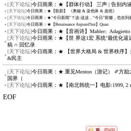
[
天下论坛
]
今日雨果：★【群体行动】 三声 | 告别内涵
[
天下论坛
]
今日雨果：★【歌剧】 《奥秘 & 染色体 & 血统》
[
天下论坛
]
今日雨果：★“今日新闻”？这-这这，“今日”前缀，也在到
[
天下论坛
]
今日雨果：★【Renaissance Aujourd'hui】Quan
[
天下论坛
]
今日雨果：★【音画诗】Mahler: Adagietto 
[
天下论坛
]
今日雨果：★【世 界这1宏 系统’最优化
稿 ∩ 回忆录
[
天下论坛
]
今日雨果：★ 【世界大格局 & 世界秩序】
&民主
[
天下论坛
]
今日雨果：★ 重见Menton（游记） ✐方
国界（
[
天下论坛
]
今日雨果：★【南北韩统一】电影:1999, 2 minu
EOF
0%(0)