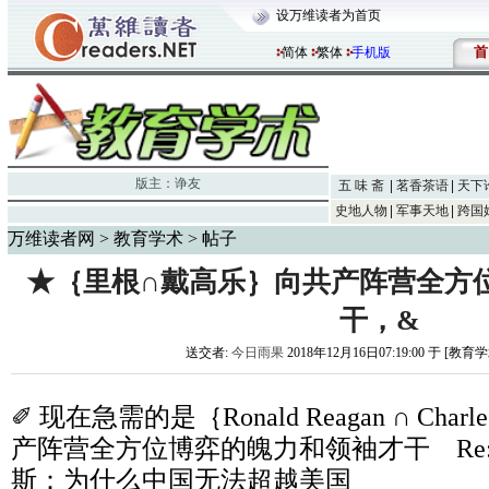
设万维读者为首页
首
简体
繁体
手机版
版主：
诤友
五 味 斋
茗香茶语
天下
史地人物
军事天地
跨国
万维读者网
>
教育学术
> 帖子
★｛里根∩戴高乐｝向共产阵营全方位
干，&
送交者:
今日雨果
2018年12月16日07:19:00 于 [教育
✐ 现在急需的是｛Ronald Reagan ∩ Charl
产阵营全方位博弈的魄力和领袖才干 Re
斯：为什么中国无法超越美国