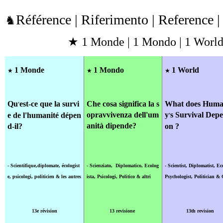
Référence | Riferimento | Reference 
♞
★ 1 Monde | 1 Mondo | 1 World
1 Monde
1 Mondo
1 World
★
★
★
Qu
est-ce que la survi
C
he cosa significa la s
What does Huma
'
opravvivenza dell'um
y
s Survival Dep
e de l'humanité dépen
'
anità dipende?
d-il?
on ?
- Scientifique,diplomate, écologist
- Scienziato, Diplomatico, Ecolog
- Scientist, Diplomatist, Ec
e
, psicologi
, politicien & les autres
ista, Psicologi,
P
olitico & altri
Psychologist,
Politician & 
13e révision
13 revisione
13th revision