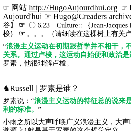
网站
http://HugoAujourdhui.org
☞
☞
Aujourd'hui ☞ Hugo@Creaders archiv
谷】
☞
〇 6.23 Culture:: ｛Jean-Jacque
梭｝
☞
。。。（请细读在这棵树上有关
“
浪漫主义运动在初期跟哲学并不相干，
关系。通过卢梭，这运动自始便和政治是
罗素，他很理解卢梭。
♞Russell | 罗素是谁？
罗素说：“
浪漫主义运动的特征总的说来
利的标准。
”
小雨之所以大声呼唤广义浪漫主义，大声
渊源之1就是基于罗素的这个哲学定义。