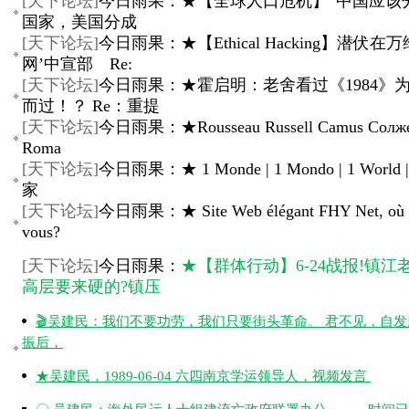
[
天下论坛
]
今日雨果：★【全球人口危机】“中国应该分
国家，美国分成
[
天下论坛
]
今日雨果：★【Ethical Hacking】潜伏在
网’中宣部 Re:
[
天下论坛
]
今日雨果：★霍启明：老舍看过《1984》
而过！？ Re：重提
[
天下论坛
]
今日雨果：★Rousseau Russell Camus Солж
Roma
[
天下论坛
]
今日雨果：★ 1 Monde | 1 Mondo | 1 World
家
[
天下论坛
]
今日雨果：★ Site Web élégant FHY Net, où ê
vous?
[
天下论坛
]
今日雨果：
★【群体行动】6-24战报!镇江
高层要来硬的?镇压
🎬吴建民：我们不要功劳，我们只要街头革命。 君不见，自
振后，
★吴建民，1989-06-04 六四南京学运领导人，视频发言