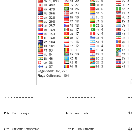
～～～～～～～～～～
～～～～～～～～～～
～
Petite Pluie remarque:
Little Rain remark:
小
C'es 1 Structure Arborescente.
This is 1 Tree Structure.
这