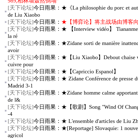
989,柏林墙轰然倒塌”
[
天下论坛
]
今日雨果：★《La philosophie du porc et autr
de Liu Xiaobo
[
天下论坛
]
今日雨果：
★【博弈论】将主战场由博客
[
天下论坛
]
今日雨果：★ 【Interview vidéo】 Tiananmen 
la ré
[
天下论坛
]
今日雨果：★Zidane sorti de manière inattend
avoir
[
天下论坛
]
今日雨果：★【Liu Xiaobo】Debout chaise vi
cuivre pour
[
天下论坛
]
今日雨果：★【Capriccio Espanol】
[
天下论坛
]
今日雨果：★ Zidane Conférence de presse du
Madrid 3-1
[
天下论坛
]
今日雨果：★Zidane homme calme apportant la 
de l&
[
天下论坛
]
今日雨果：★【歌剧】Song "Wind Of Change"
-4
[
天下论坛
]
今日雨果：★ L'ensemble d'articles de Liu Zh
[
天下论坛
]
今日雨果：★[Reportage] Slovaquie: 1 nouve
agricol