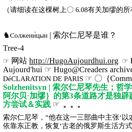
（请细读在这棵树上〇 6.08有关加缪的
♞
| 索尔仁尼琴是谁？
Солжени́цын
Tree-4
网站
http://HugoAujourdhui.org
☞
☞
Aujourd'hui ☞ Hugo@Creaders archiv
☞ 〇｛Commen
DéCLARATION DE PARIS
Solzhenitsyn | 索尔仁尼琴先生；哲学家
阿尔贝·加缪｝的第3条道路才是独
方尝试＆实践
☞
。。。
索尔仁尼琴，“他在这一三部曲中主张‘以
依靠东正教，恢复‘古老的俄罗斯生活方式