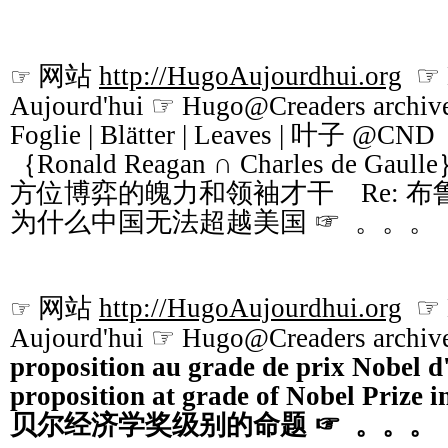
网站
http://HugoAujourdhui.org
☞ B
☞
Aujourd'hui ☞ Hugo@Creaders archive
Foglie | Blätter | Leaves |
叶子
@CND
｛Ronald Reagan ∩ Charles de 
方位博弈的魄力和领袖才干 Re: 
为什么中国无法超越美国 ☞ 。。。
网站
http://HugoAujourdhui.org
☞ B
☞
Aujourd'hui ☞ Hugo@Creaders archiv
proposition au grade de prix Nobel d
proposition at grade of Nobel Prize
贝尔经济学奖级别的命题
☞ 。。。