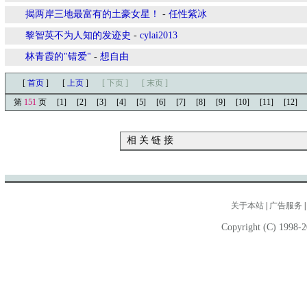
揭两岸三地最富有的土豪女星！
-
任性紫冰
黎智英不为人知的发迹史
-
cylai2013
林青霞的"错爱"
-
想自由
[
首页
]
[
上页
]
[ 下页 ]
[ 末页 ]
第
151
页
[1]
[2]
[3]
[4]
[5]
[6]
[7]
[8]
[9]
[10]
[11]
[12]
相 关 链 接
关于本站
|
广告服务
Copyright (C) 1998-2