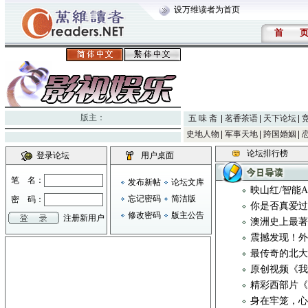
设万维读者为首页
首
版主：
五 味 斋
茗香茶语
天下论坛
史地人物
军事天地
跨国婚姻
论坛排行榜
登录论坛
用户桌面
笔 名：
发布新帖
论坛文库
映山红/智能
忘记密码
简洁版
密 码：
你是否真爱过
修改密码
版主公告
注册新用户
澳洲史上最
震撼发现！
最传奇的北大
原创视频《我
精彩西部片
身在牢笼，