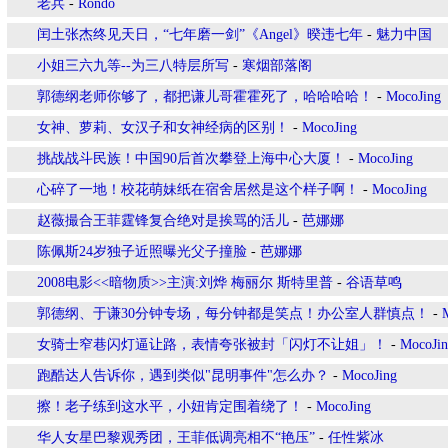
老兵
-
Rondo
闰土张杰终见天日，“七年磨一剑”《Angel》暌违七年
-
魅力中国
小姐三六九等--为三八特层所写
-
寒烟部落阁
郭德纲老师你够了，都把谦儿哥霍霍死了，哈哈哈哈！
-
MocoJing
女神、萝莉、女汉子和女神经病的区别！
-
MocoJing
挑战战斗民族！中国90后首次攀登上海中心大厦！
-
MocoJing
心碎了一地！校花萌妹纸在宿舍居然是这个样子啊！
-
MocoJing
赵薇撮合王菲霆锋复合绝对是挨骂的活儿
-
芭娜娜
陈佩斯24岁独子近照曝光父子撞脸
-
芭娜娜
2008电影<<暗物质>>主演:刘烨 梅丽尔 斯特里普
-
谷语草鸣
郭德纲、于谦30分钟专场，每分钟都是笑点！办公室人群慎点！
-
女骑士窄巷闪灯逼让路，表情夸张被封「闪灯不让姐」！
-
MocoJi
跑酷达人告诉你，遇到类似"昆明事件"怎么办？
-
MocoJing
擦！老子练到这水平，小妞肯定围着绕了！
-
MocoJing
华人女星巴黎观秀团，王菲低调亮相不“艳压”
-
任性紫冰