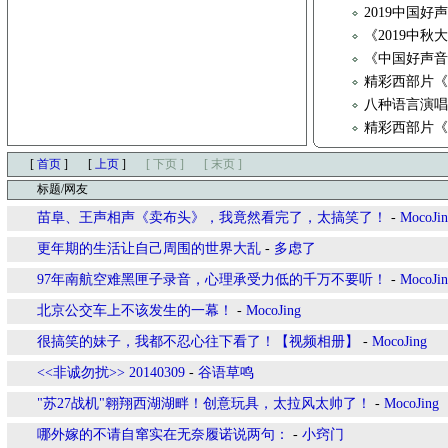
2019中国好
《2019中秋
《中国好声音
精彩西部片
八种语言演
精彩西部片
[
首页
]
[
上页
]
[ 下页 ]
[ 末页 ]
标题/网友
苗阜、王声相声《卖布头》，我竟然看完了，太搞笑了！
-
MocoJi
更年期的生活让自己周围的世界大乱
-
多虑了
97年南航空难黑匣子录音，心理承受力低的千万不要听！
-
MocoJi
北京公交车上不该发生的一幕！
-
MocoJing
很搞笑的妹子，我都不忍心往下看了！【视频相册】
-
MocoJing
<<非诚勿扰>> 20140309
-
谷语草鸣
"苏27战机"翱翔西湖湖畔！创意玩具，太拉风太帅了！
-
MocoJing
哪外嫁的不请自窜实在无奈履诺说两句：
-
小窍门