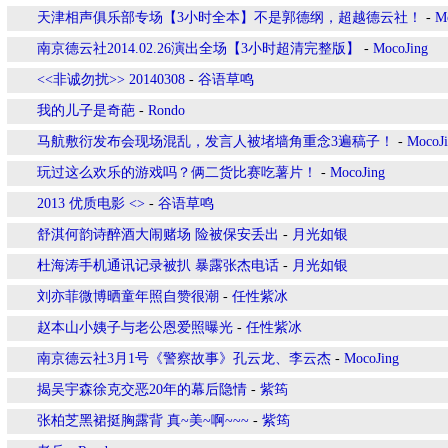
天津相声俱乐部专场【3小时全本】不是郭德纲，超越德云社！
-
M
南京德云社2014.02.26演出全场【3小时超清完整版】
-
MocoJing
<<非诚勿扰>> 20140308
-
谷语草鸣
我的儿子是奇葩
-
Rondo
马航敷衍发布会现场混乱，发言人被堵墙角重念3遍稿子！
-
MocoJ
玩过这么欢乐的游戏吗？俩二货比赛吃薯片！
-
MocoJing
2013 优质电影 <
>
-
谷语草鸣
舒淇何韵诗醉酒大闹赌场 险被保安丢出
-
月光如银
杜海涛手机通讯记录被扒 暴露张杰电话
-
月光如银
刘亦菲微博晒童年照自赞很潮
-
任性紫冰
赵本山小姨子与老公恩爱照曝光
-
任性紫冰
南京德云社3月1号《警察故事》孔云龙、李云杰
-
MocoJing
揭吴宇森徐克交恶20年的幕后隐情
-
紫筠
张柏芝黑裙挺胸露背 真~美~啊~~~
-
紫筠