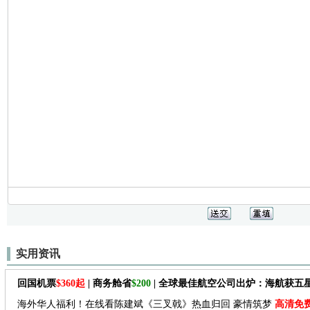
实用资讯
回国机票
$360起
| 商务舱省
$200
| 全球最佳航空公司出炉：海航获五
海外华人福利！在线看陈建斌《三叉戟》热血归回 豪情筑梦
高清免