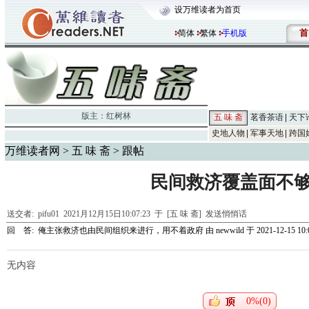
设万维读者为首页
首
简体
繁体
手机版
版主：
红树林
五 味 斋
茗香茶语
天下
史地人物
军事天地
跨国
万维读者网
>
五 味 斋
> 跟帖
民间救济覆盖面不
送交者:
pifu01
2021月12月15日10:07:23 于 [五 味 斋]
发送悄悄话
回 答:
俺主张救济也由民间组织来进行，用不着政府
由
newwild
于 2021-12-15 10:
无内容
0%(0)