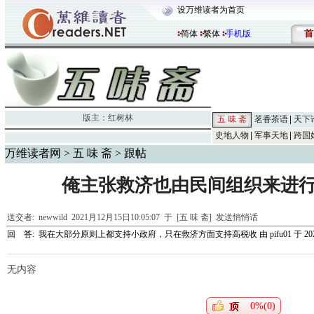
设万维读者为首页
首
简体
繁体
手机版
版主：
红树林
五 味 斋
茗香茶语
天下
史地人物
军事天地
跨国
万维读者网
>
五 味 斋
> 跟帖
俺主张救济也由民间组织来进
送交者:
newwild
2021月12月15日10:05:07 于 [五 味 斋]
发送悄悄话
回 答:
我在大部分原则上都支持小政府，只在救济方面支持高税收
由
pifu01
于 202
无内容
0%(0)