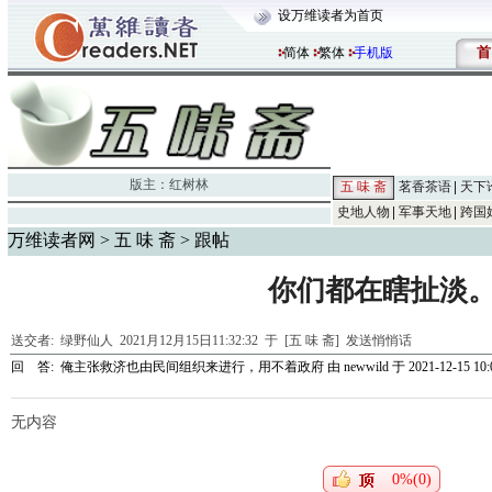
设万维读者为首页
首
简体
繁体
手机版
版主：
红树林
五 味 斋
茗香茶语
天下
史地人物
军事天地
跨国
万维读者网
>
五 味 斋
> 跟帖
你们都在瞎扯淡
送交者:
绿野仙人
2021月12月15日11:32:32 于 [五 味 斋]
发送悄悄话
回 答:
俺主张救济也由民间组织来进行，用不着政府
由
newwild
于 2021-12-15 10:
无内容
0%(0)