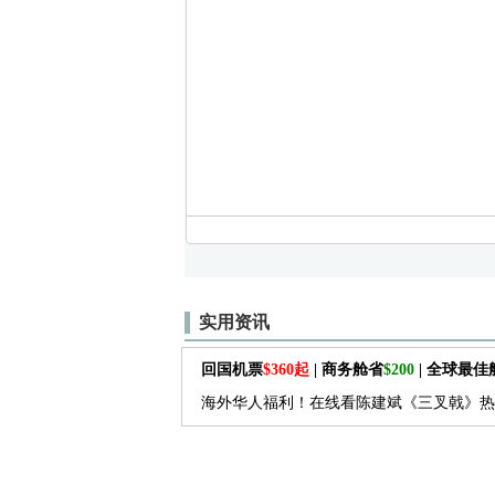
实用资讯
回国机票
$360起
| 商务舱省
$200
| 全球最
海外华人福利！在线看陈建斌《三叉戟》热