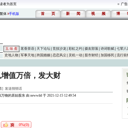
读者为首页
广告
首
页
新
闻
视
频
博
繁体
手机版
五 味 斋
茗香茶语
天下论坛
竞技沙龙
彩虹之约
摄友部落
诗词歌赋
七荤八
史地人物
军事天地
跨国婚姻
恋恋风尘
灵机一动
股市财经
加国移民
流行前
以增值万倍，发大财
 斋]
发送悄悄话
拟万物的原始股东
由
newwild
于 2021-12-15 12:49:54
0%(0)