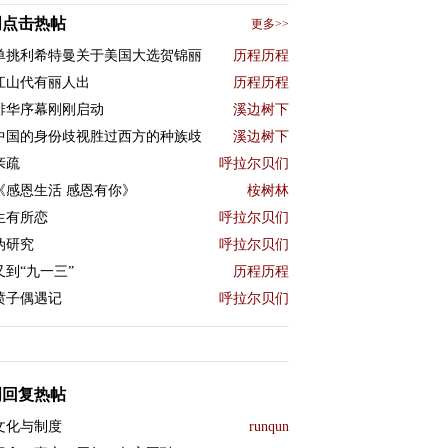
周点击热帖
更多>>
单挑利希特曼关于美国大选贺锦丽
历程历程
江山代有丽人出
历程历程
排华序幕刚刚启动
溪边树下
中国的身份歧视胜过西方的种族歧
溪边树下
亲疏
呼拉尔贝们
《感恩生活 感恩有你》
桉树林
生有所恋
呼拉尔贝们
伪研究
呼拉尔贝们
又到“九一三”
历程历程
喷子偶遇记
呼拉尔贝们
周回复热帖
文化与制度
runqun