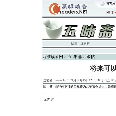
设万维
简体
版主：
红树林
万维读者网
>
五 味 斋
> 跟帖
将来可
送交者:
newwild
2021月12月15日12:51:08 于 [五 味
回 答:
而非死不可的老板作为元宇宙创始人，是虚
无内容