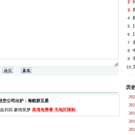
2
3
4
5
6
7
8
9
10
历
202
佳航空公司出炉：海航获五星
202
血归回 豪情筑梦
高清免费看 无地区限制
201
201
201