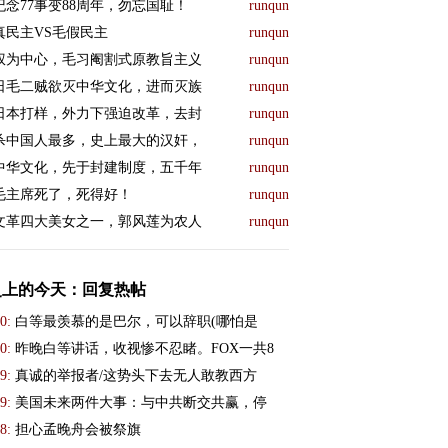
纪念77事变88周年，勿忘国耻！
runqun
真民主VS毛假民主
runqun
权为中心，毛习阉割式原教旨主义
runqun
日毛二贼欲灭中华文化，进而灭族
runqun
日本打样，外力下强迫改革，去封
runqun
杀中国人最多，史上最大的汉奸，
runqun
中华文化，先于封建制度，五千年
runqun
毛主席死了，死得好！
runqun
文革四大美女之一，郭风莲为农人
runqun
史上的今天：回复热帖
0:
白等最羡慕的是巴尔，可以辞职(哪怕是
0:
昨晚白等讲话，收视惨不忍睹。FOX一共8
9:
真诚的举报者/这势头下去无人敢教西方
9:
美国未来两件大事：与中共断交共赢，停
8:
担心孟晚舟会被祭旗