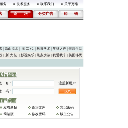
服务
技术服务
联系我们
关于万维
客
论
坛
分类广告
购
物
素
高山流水
海 二 代
教育学术
笑林之声
健康生活
线
新 大 陆
影视娱乐
焦点房谈
我爱我车
美国移民
笔 名：
注册新用户
密 码：
发布新帖
论坛文库
忘记密码
简洁版
修改密码
版主公告