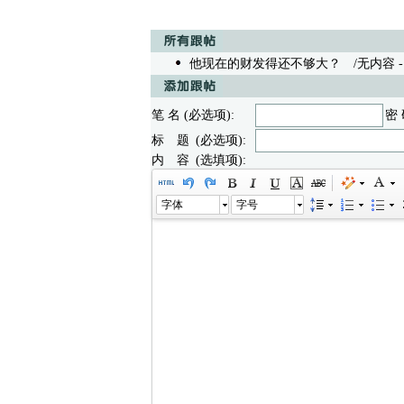
他现在的财发得还不够大？
/无内容 - pi
笔 名 (必选项):
密 
标 题 (必选项):
内 容 (选填项):
字体
字号