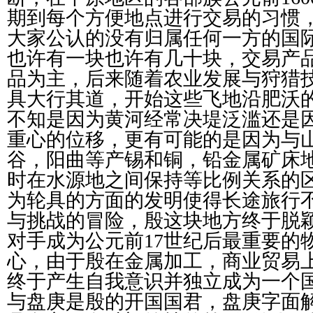
期到每个方便地点进行交易的习惯
大家公认的没有归属任何一方的国
也许有一块也许有几十块，交易产
品为主，后来随着农业发展与狩猎
具大行其道，开始这些飞地沿肥沃
不知是因为黄河经常决堤泛滥还是
重心的位移，更有可能的是因为与
谷，阳曲等产锡和铜，铅金属矿床
时在水源地之间保持等比例关系的
为轮具的方面的发明使得长途旅行
与挑战的冒险，殷这块地方终于脱
对手成为公元前17世纪后最重要的
心，由于殷在金属加工，商业贸易
终于产生自我意识并独立成为一个
与盘庚是殷的开国国君，盘庚字面