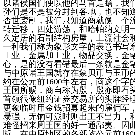
以诸侯国们便以他的马首是瞻，我
孙们是不是被分封到各地，也不知
否世袭制，我们只知道商就像一个
转迁移，四处游荡，和哈帕纳文明
久定居的石制结构房屋，上流社会
一种我们称为象形文字的表意书写
工业，金属加工业，物品交换，金
心，是的没有看错最后一条就是金
与中原诸王国就存在象贝币与玉币
约在公元前
1600年左右，商这个
王国所赐，商自称为殷，殷亦即石
首领很像纽约证券交易所的头牌经
更象临时用金钱招募起来的雇佣军
暴强，无饷可派时则出工不出力，
难怪招来周王国的好一通鄙夷。因
断，在中原地区的各部族公元前16