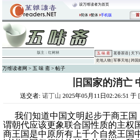
设万维读者为首页
首
简体
繁体
手机版
版主：
红树林
五 味 斋
茗香茶语
天下
史地人物
军事天地
跨国
万维读者网
>
五 味 斋
> 帖子
旧国家的消亡 
送交者:
诺丁山
2025年05月11日02:26:51 于
我们知道中国文明起步于商王国
谓朝代应该更象联合国性质的主权
商王国是中原所有上千个自然王国