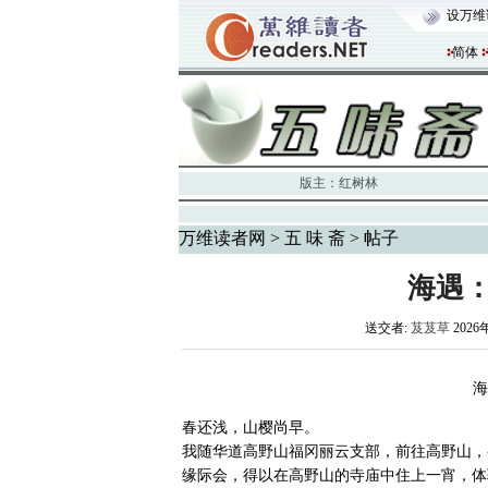
设万维
简体
版主：
红树林
万维读者网
>
五 味 斋
> 帖子
海遇
送交者:
芨芨草
2026年
海
春还浅，山樱尚早。
我随华道高野山福冈丽云支部，前往高野山，参
缘际会，得以在高野山的寺庙中住上一宵，体