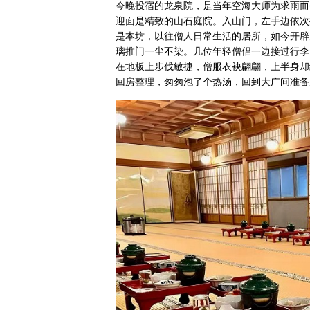
今晚投宿的龙泉院，是当年空海大师为求雨而
迎面是精致的山石庭院。入山门，左手边依次
是本坊，以往僧人日常生活的居所，如今开辟
璃推门一尘不染。几位年轻僧侣一边接过行李
在地板上步伐敏捷，僧服衣袂翩翩，上半身却
回房整理，匆匆泡了个热汤，回到大广间准备