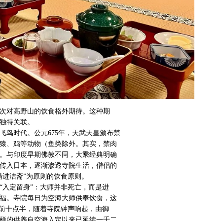
次对高野山的饮食格外期待。这种期
独特关联。
飞鸟时代。公元675年，天武天皇颁布禁
猿、鸡等动物（鱼类除外。其实，禁肉
。与印度早期佛教不同，大乘经典明确
传入日本，逐渐渗透寺院生活，僧侣的
精进洁斋”为原则的饮食原则。
“入定留身”：大师并非死亡，而是进
福。寺院每日为空海大师供奉饮食，这
午前十点半，随着寺院钟声响起，由御
样的供养自空海入定以来已延续一千二