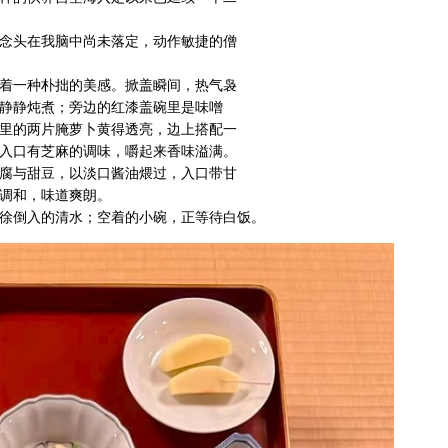
念头在我脑中尚未落定，动作敏捷的僧
着一种朴拙的美感。掀盖瞬间，热气袅
静静炖煮；旁边的红漆盖碗里是味噌
里的两片腌萝卜黄得透亮，边上搭配一
入口有芝麻的调味，嚼起来香味溢满。
腐与甜豆，以淡口酱油煨过，入口带甘
调和，味道爽朗。
徐倒入的清水；空着的小碗，正等待白饭。