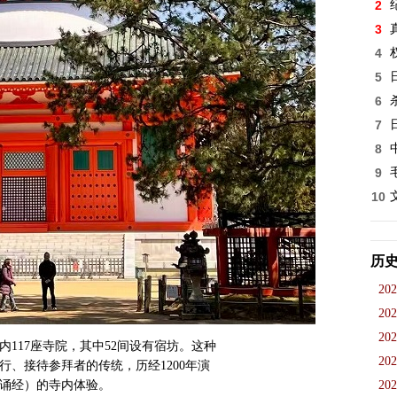
2
3
4
5
6
7
8
9
10
历
202
202
202
117座寺院，其中52间设有宿坊。这种
202
、接待参拜者的传统，历经1200年演
诵经）的寺内体验。
202