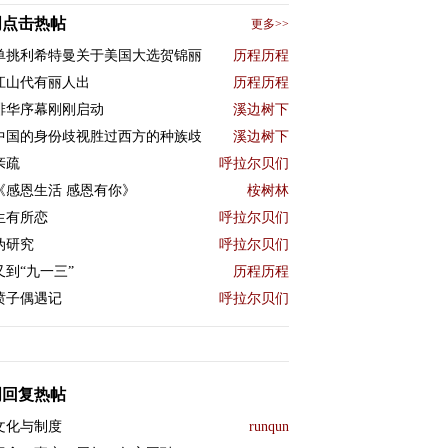
周点击热帖
更多>>
单挑利希特曼关于美国大选贺锦丽
历程历程
江山代有丽人出
历程历程
排华序幕刚刚启动
溪边树下
中国的身份歧视胜过西方的种族歧
溪边树下
亲疏
呼拉尔贝们
《感恩生活 感恩有你》
桉树林
生有所恋
呼拉尔贝们
伪研究
呼拉尔贝们
又到“九一三”
历程历程
喷子偶遇记
呼拉尔贝们
周回复热帖
文化与制度
runqun