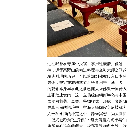
过往我曾在寺庙中投宿，享用过素斋。但这一
待，源于高野山的精进料理与空海大师之间的
精进料理的历史，可以追溯到佛教传入日本的
肉令，规定在农耕季节不得食用牛、马、犬、
的观念本身早在此之前已随大乘佛教一同传入
主张禁止食肉，这一立场经由朝鲜半岛与中国
饮食向蔬菜、豆类、谷物收拢，形成一套以“
在真言宗的语境中，空海大师圆寂之后被称为
入一种永恒的禅定之中，静坐冥想、为人间祈
一仪式被称为“生身供”：每天清晨六点半与
供所精心准备的餐食，被郑重送往奥之院。这