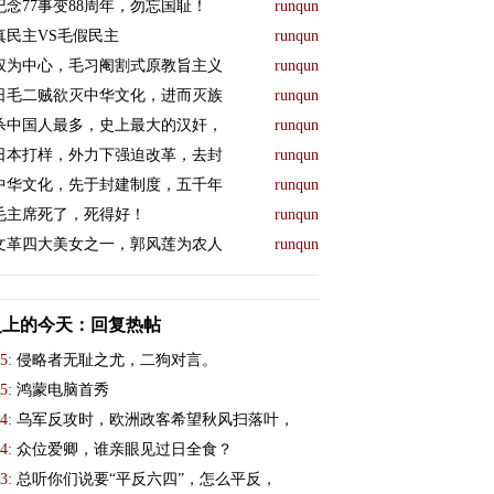
纪念77事变88周年，勿忘国耻！
runqun
真民主VS毛假民主
runqun
权为中心，毛习阉割式原教旨主义
runqun
日毛二贼欲灭中华文化，进而灭族
runqun
杀中国人最多，史上最大的汉奸，
runqun
日本打样，外力下强迫改革，去封
runqun
中华文化，先于封建制度，五千年
runqun
毛主席死了，死得好！
runqun
文革四大美女之一，郭风莲为农人
runqun
史上的今天：回复热帖
5:
侵略者无耻之尤，二狗对言。
5:
鸿蒙电脑首秀
4:
乌军反攻时，欧洲政客希望秋风扫落叶，
4:
众位爱卿，谁亲眼见过日全食？
3:
总听你们说要“平反六四”，怎么平反，