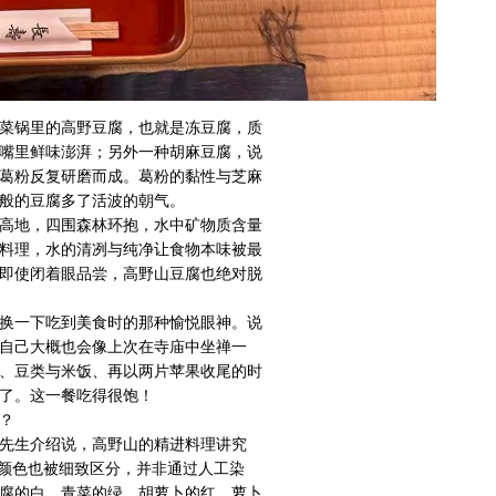
菜锅里的高野豆腐，也就是冻豆腐，质
嘴里鲜味澎湃；另外一种胡麻豆腐，说
葛粉反复研磨而成。葛粉的黏性与芝麻
般的豆腐多了活波的朝气。
高地，四围森林环抱，水中矿物质含量
料理，水的清冽与纯净让食物本味被最
即使闭着眼品尝，高野山豆腐也绝对脱
换一下吃到美食时的那种愉悦眼神。说
自己大概也会像上次在寺庙中坐禅一
、豆类与米饭、再以两片苹果收尾的时
了。这一餐吃得很饱！
？
先生介绍说，高野山的精进料理讲究
的颜色也被细致区分，并非通过人工染
腐的白，青菜的绿，胡萝卜的红，萝卜