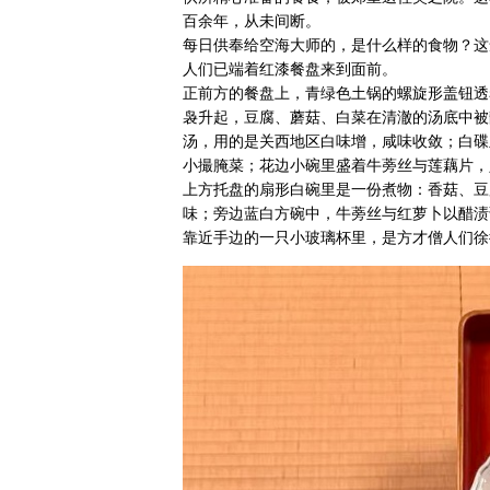
百余年，从未间断。
每日供奉给空海大师的，是什么样的食物？这
人们已端着红漆餐盘来到面前。
正前方的餐盘上，青绿色土锅的螺旋形盖钮透
袅升起，豆腐、蘑菇、白菜在清澈的汤底中被
汤，用的是关西地区白味增，咸味收敛；白碟
小撮腌菜；花边小碗里盛着牛蒡丝与莲藕片，
上方托盘的扇形白碗里是一份煮物：香菇、豆
味；旁边蓝白方碗中，牛蒡丝与红萝卜以醋渍
靠近手边的一只小玻璃杯里，是方才僧人们徐