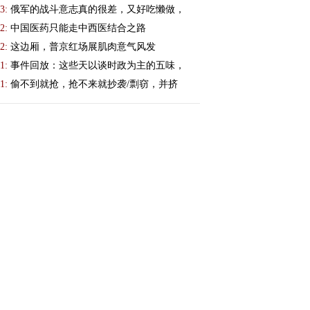
3:
俄军的战斗意志真的很差，又好吃懒做，
2:
中国医药只能走中西医结合之路
2:
这边厢，普京红场展肌肉意气风发
1:
事件回放：这些天以谈时政为主的五味，
1:
偷不到就抢，抢不来就抄袭/剽窃，并挤