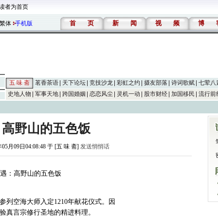
读者为首页
首
页
新
闻
视
频
博
繁体
手机版
五 味 斋
茗香茶语
天下论坛
竞技沙龙
彩虹之约
摄友部落
诗词歌赋
七荤八
史地人物
军事天地
跨国婚姻
恋恋风尘
灵机一动
股市财经
加国移民
流行前
：高野山的五色饭
05月09日04:08:48 于 [五 味 斋]
发送悄悄话
遇：高野山的五色饭
列空海大师入定1210年献花仪式。因
验真言宗修行圣地的精进料理。