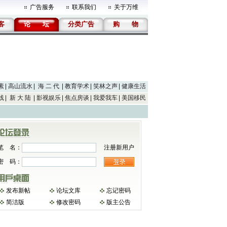
广告服务
联系我们
关于万维
客
论
坛
分类广告
购
物
素
高山流水
海 二 代
教育学术
笑林之声
健康生活
线
新 大 陆
影视娱乐
焦点房谈
我爱我车
美国移民
笔 名：
注册新用户
密 码：
发布新帖
论坛文库
忘记密码
简洁版
修改密码
版主公告