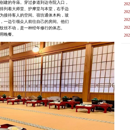
创建的寺庙。穿过参道到达寺院入口，
202
排列着大师堂、护摩堂与本堂，右手边
202
为接待客人的空间。宿坊通体木构，玻
202
，一边引领众人前往自己的房间。他们
202
纹丝不动，是一种经年修行的体态。
用晚餐。
202