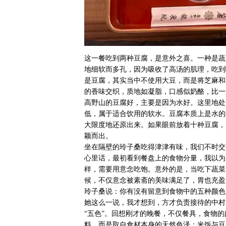
这一餐吃到两种豆腐，是意外之喜。一种是蔬
地细软而多孔，因为吸收了高汤的肌理，吃到
是豆腐，其实当中不使用大豆，而是将芝麻和
的香味交织，质地如凝脂，口感似奶酪，比一
高野山的豆腐好，主要是因为水好。这里地处
低，属于适合饮用的软水。豆腐本质上是水的
大限度地还原出来。如果眼前放着十种豆腐，
颖而出。
坐在隔壁的玲子桑吃得津津有味，我们不时交
心里话，最初看到餐盘上的食物分量，我以为
样，需要用意念吃饱。意外的是，当吃下蔬菜
候，不仅意念被素斋的美味满足了，胃也充盈
玲子桑说：你有没有留意到食物中的五种颜色
她这么一说，我才想到，方才负责接待的中村
“五色”。回想刚才的晚餐，不仅餐具，食物
料，而是取自食材本身的天然色泽：米饭与豆