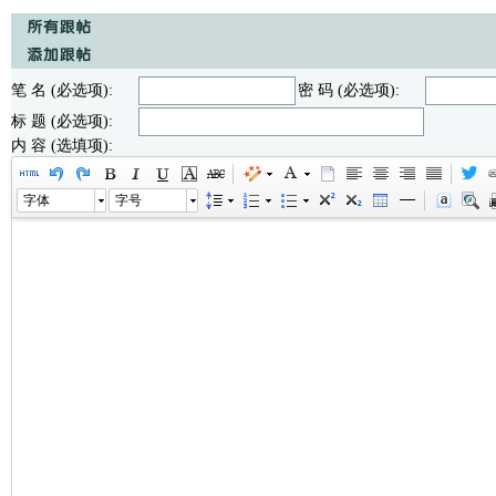
笔 名 (必选项):
密 码 (必选项):
标 题 (必选项):
内 容 (选填项):
字体
字号