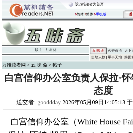
设万维读者为首页
首
简体
繁体
手机版
版主：
红树林
五 味 斋
茗香茶语
天下
史地人物
军事天地
跨国
万维读者网
>
五 味 斋
> 帖子
白宫信仰办公室负责人保拉·怀
态度
送交者:
gooddday
2026年05月09日14:05:13 于
白宫信仰办公室（White House Fai