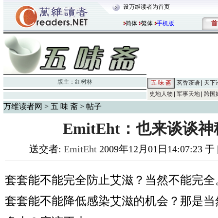
设万维读者为首页
首
简体
繁体
手机版
版主：
红树林
五 味 斋
茗香茶语
天下
史地人物
军事天地
跨国
万维读者网
>
五 味 斋
> 帖子
EmitEht：也来谈谈
送交者:
EmitEht
2009年12月01日14:07:23 于
套套能不能完全防止艾滋？当然不能完全
套套能不能降低感染艾滋的机会？那是当