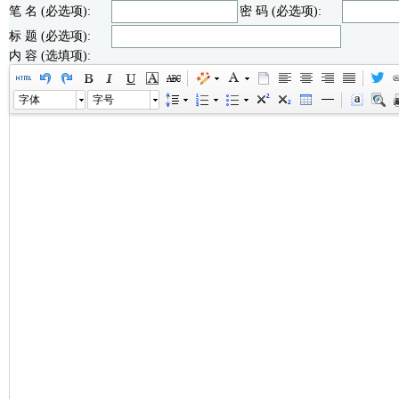
笔 名 (必选项):
密 码 (必选项):
标 题 (必选项):
内 容 (选填项):
字体
字号