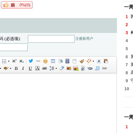
0%(0)
一
1
2
3
码 (必选项):
注册新用户
4
5
6
7
8
高
9
10
一
1