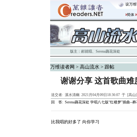
设万维
简体
版主：
郝就唱
、
Serena藕花深处
万维读者网
>
高山流水
> 跟帖
谢谢分享 这首歌曲难
送交者:
溪水清幽
2021月04月09日18:36:07 于 [高
回 答:
Serena藕花深处 学唱八七版“红楼梦”插曲--
比我唱的好多了 向你学习