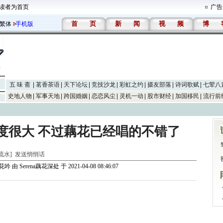
读者为首页
广告
首
页
新
闻
视
频
博
繁体
手机版
五 味 斋
茗香茶语
天下论坛
竞技沙龙
彩虹之约
摄友部落
诗词歌赋
七荤八
史地人物
军事天地
跨国婚姻
恋恋风尘
灵机一动
股市财经
加国移民
流行前
度很大 不过藕花已经唱的不错了
山流水]
发送悄悄话
葬花吟
由
Serena藕花深处
于 2021-04-08 08:46:07