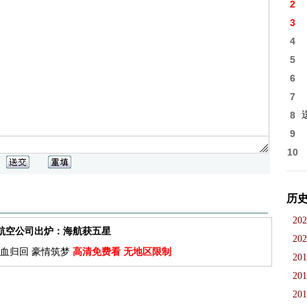
2
3
4
5
6
7
8
9
10
历
202
佳航空公司出炉：海航获五星
202
血归回 豪情筑梦
高清免费看 无地区限制
201
201
201