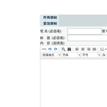
笔 名 (必选项):
密 
标 题 (必选项):
内 容 (选填项):
段落格式
字体
字号