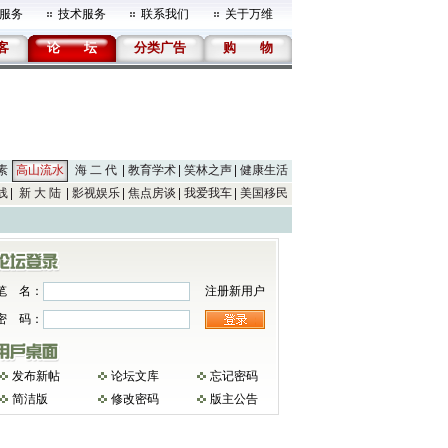
服务
技术服务
联系我们
关于万维
客
论
坛
分类广告
购
物
素
高山流水
海 二 代
教育学术
笑林之声
健康生活
线
新 大 陆
影视娱乐
焦点房谈
我爱我车
美国移民
笔 名：
注册新用户
密 码：
发布新帖
论坛文库
忘记密码
简洁版
修改密码
版主公告