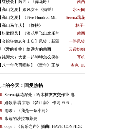
【红楼会】茜西：《葬花吟》
茜西
【高山之夏】跟风女王《婚誓》
水云间
【高山之夏】《Five Hundred Mil
Serena藕花
【高山马年庆】《搀扶》
林子-
【坛歌跟风】《浪花里飞出欢乐的
茜西
【金蛇狂舞20年山庆】风铃：新疆
一路风铃
送《爱的礼物》给远方的茜西
云霞姐姐
（纯灌水）大家一起聊聊怎么保护
耳机
【八十年代再唱响】《童年》正梦
杰克_JK
史上的今天：回复热帖
0:
Serena藕花深处：给木桩友友交作业 电
0:
娜歌学唱 京歌《梦江南》 作词 豆豆，
9:
雨峻：《我是一条小河》
9:
永远的沙拉布萊曼
8:
oops：《音乐之声》插曲I HAVE CONFIDE