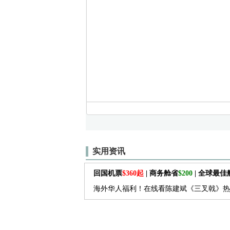
实用资讯
回国机票
$360起
| 商务舱省
$200
| 全球最
海外华人福利！在线看陈建斌《三叉戟》热