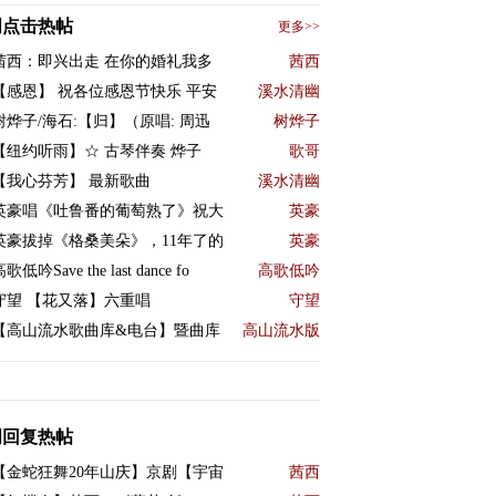
周点击热帖
更多>>
茜西：即兴出走 在你的婚礼我多
茜西
【感恩】 祝各位感恩节快乐 平安
溪水清幽
树烨子/海石:【归】（原唱: 周迅
树烨子
【纽约听雨】☆ 古琴伴奏 烨子
歌哥
【我心芬芳】 最新歌曲
溪水清幽
英豪唱《吐鲁番的葡萄熟了》祝大
英豪
英豪拔掉《格桑美朵》，11年了的
英豪
歌低吟Save the last dance fo
高歌低吟
守望 【花又落】六重唱
守望
【高山流水歌曲库&电台】暨曲库
高山流水版
周回复热帖
【金蛇狂舞20年山庆】京剧【宇宙
茜西