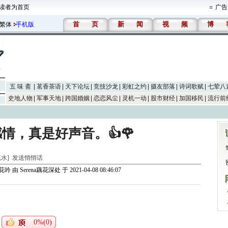
读者为首页
广告
首
页
新
闻
视
频
博
繁体
手机版
五 味 斋
茗香茶语
天下论坛
竞技沙龙
彩虹之约
摄友部落
诗词歌赋
七荤八
史地人物
军事天地
跨国婚姻
恋恋风尘
灵机一动
股市财经
加国移民
流行前
情，真是好声音。👍🌹
山流水]
发送悄悄话
葬花吟
由
Serena藕花深处
于 2021-04-08 08:46:07
0%(0)