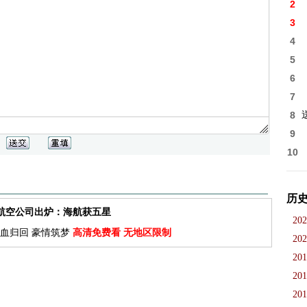
2
3
4
5
6
7
8
9
10
历
佳航空公司出炉：海航获五星
202
血归回 豪情筑梦
高清免费看 无地区限制
202
201
201
201