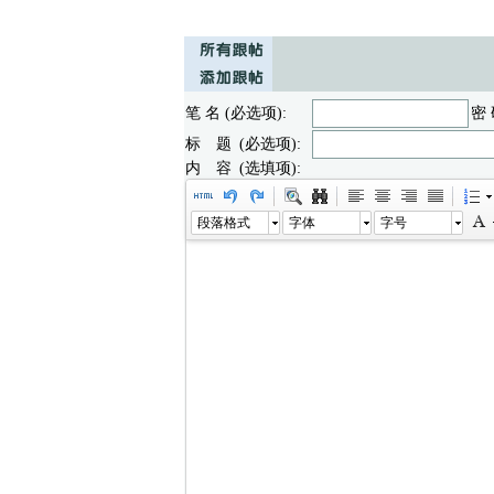
笔 名 (必选项):
密 
标 题 (必选项):
内 容 (选填项):
段落格式
字体
字号