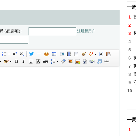
一
1
2
码 (必选项):
注册新用户
3
4
5
6
7
8
高
9
10
一
1