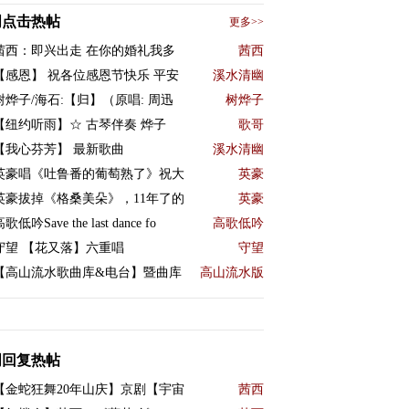
周点击热帖
更多>>
茜西：即兴出走 在你的婚礼我多
茜西
【感恩】 祝各位感恩节快乐 平安
溪水清幽
树烨子/海石:【归】（原唱: 周迅
树烨子
【纽约听雨】☆ 古琴伴奏 烨子
歌哥
【我心芬芳】 最新歌曲
溪水清幽
英豪唱《吐鲁番的葡萄熟了》祝大
英豪
英豪拔掉《格桑美朵》，11年了的
英豪
歌低吟Save the last dance fo
高歌低吟
守望 【花又落】六重唱
守望
【高山流水歌曲库&电台】暨曲库
高山流水版
周回复热帖
【金蛇狂舞20年山庆】京剧【宇宙
茜西