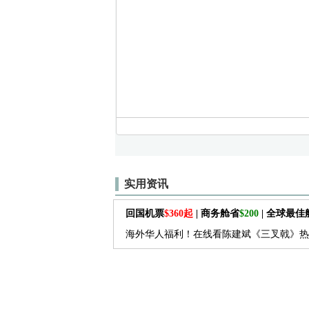
实用资讯
回国机票
$360起
| 商务舱省
$200
| 全球最
海外华人福利！在线看陈建斌《三叉戟》热