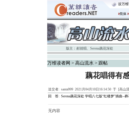
设万维
简体
版主：
郝就唱
、
Serena藕花深处
万维读者网
>
高山流水
> 跟帖
藕花唱得有感
送交者:
santa999
2021月04月10日16:14:50 于 [高
回 答:
Serena藕花深处 学唱八七版“红楼梦”插曲--
无内容