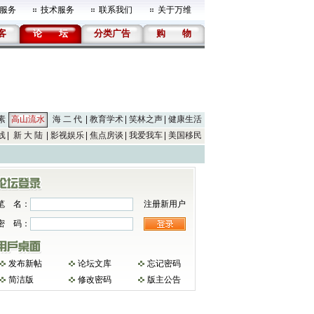
服务
技术服务
联系我们
关于万维
客
论
坛
分类广告
购
物
素
高山流水
海 二 代
教育学术
笑林之声
健康生活
线
新 大 陆
影视娱乐
焦点房谈
我爱我车
美国移民
笔 名：
注册新用户
密 码：
发布新帖
论坛文库
忘记密码
简洁版
修改密码
版主公告