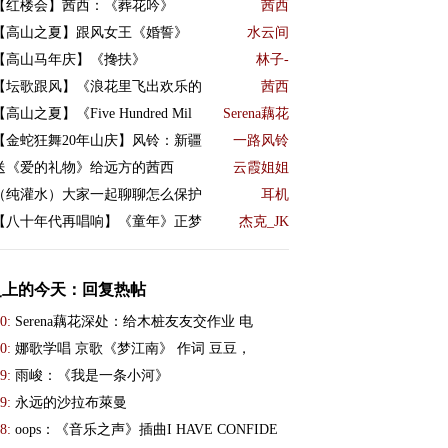
【红楼会】茜西：《葬花吟》
茜西
【高山之夏】跟风女王《婚誓》
水云间
【高山马年庆】《搀扶》
林子-
【坛歌跟风】《浪花里飞出欢乐的
茜西
【高山之夏】《Five Hundred Mil
Serena藕花
【金蛇狂舞20年山庆】风铃：新疆
一路风铃
送《爱的礼物》给远方的茜西
云霞姐姐
（纯灌水）大家一起聊聊怎么保护
耳机
【八十年代再唱响】《童年》正梦
杰克_JK
史上的今天：回复热帖
0:
Serena藕花深处：给木桩友友交作业 电
0:
娜歌学唱 京歌《梦江南》 作词 豆豆，
9:
雨峻：《我是一条小河》
9:
永远的沙拉布萊曼
8:
oops：《音乐之声》插曲I HAVE CONFIDE