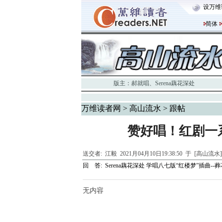
设万维
简体
版主：
郝就唱
、
Serena藕花深处
万维读者网
>
高山流水
> 跟帖
赞好唱！红剧一
送交者:
江毅
2021月04月10日19:38:50 于 [高山流水
回 答:
Serena藕花深处 学唱八七版“红楼梦”插曲--
无内容