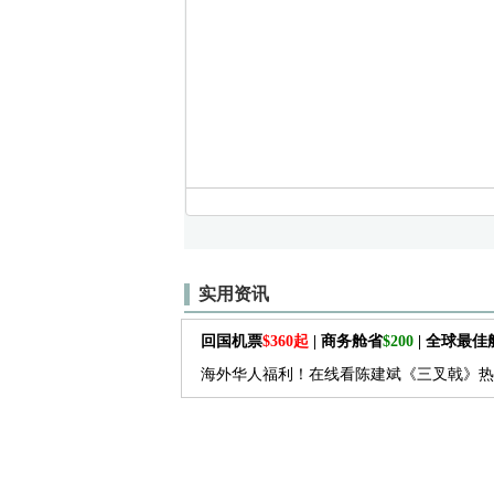
实用资讯
回国机票
$360起
| 商务舱省
$200
| 全球最
海外华人福利！在线看陈建斌《三叉戟》热