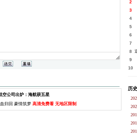
2
3
4
5
6
7
8
9
10
历
佳航空公司出炉：海航获五星
202
血归回 豪情筑梦
高清免费看 无地区限制
202
201
201
201