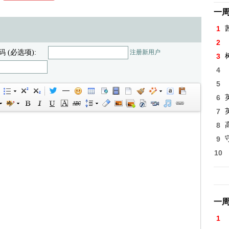
一
1
2
码 (必选项):
注册新用户
3
4
5
6
7
8
高
9
10
一
1