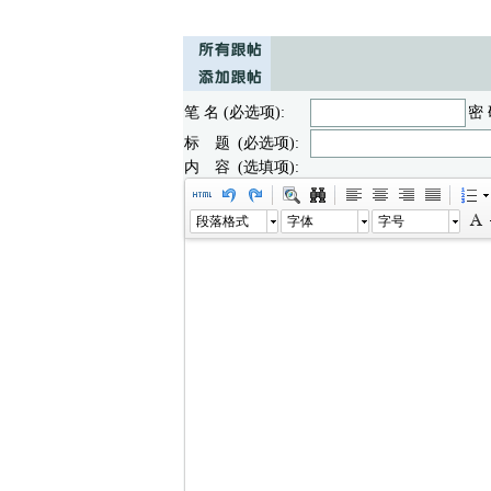
笔 名 (必选项):
密 
标 题 (必选项):
内 容 (选填项):
段落格式
字体
字号