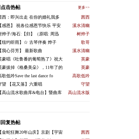
周点击热帖
更多>>
茜西：即兴出走 在你的婚礼我多
茜西
【感恩】 祝各位感恩节快乐 平安
溪水清幽
树烨子/海石:【归】（原唱: 周迅
树烨子
【纽约听雨】☆ 古琴伴奏 烨子
歌哥
【我心芬芳】 最新歌曲
溪水清幽
英豪唱《吐鲁番的葡萄熟了》祝大
英豪
英豪拔掉《格桑美朵》，11年了的
英豪
歌低吟Save the last dance fo
高歌低吟
守望 【花又落】六重唱
守望
【高山流水歌曲库&电台】暨曲库
高山流水版
周回复热帖
【金蛇狂舞20年山庆】京剧【宇宙
茜西