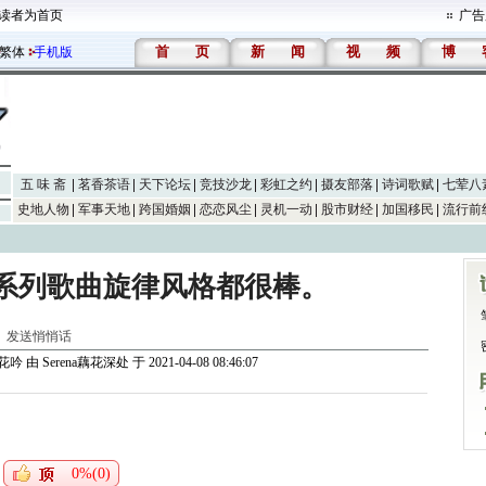
读者为首页
广告
首
页
新
闻
视
频
博
繁体
手机版
五 味 斋
茗香茶语
天下论坛
竞技沙龙
彩虹之约
摄友部落
诗词歌赋
七荤八
史地人物
军事天地
跨国婚姻
恋恋风尘
灵机一动
股市财经
加国移民
流行前
系列歌曲旋律风格都很棒。
]
发送悄悄话
葬花吟
由
Serena藕花深处
于 2021-04-08 08:46:07
0%(0)