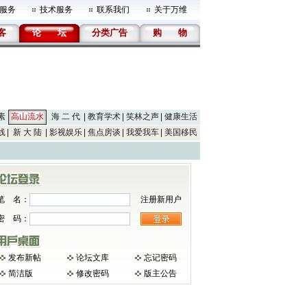
服务
技术服务
联系我们
关于万维
客
论
坛
分类广告
购
物
素
高山流水
海 二 代
教育学术
笑林之声
健康生活
线
新 大 陆
影视娱乐
焦点房谈
我爱我车
美国移民
笔 名：
注册新用户
密 码：
发布新帖
论坛文库
忘记密码
简洁版
修改密码
版主公告