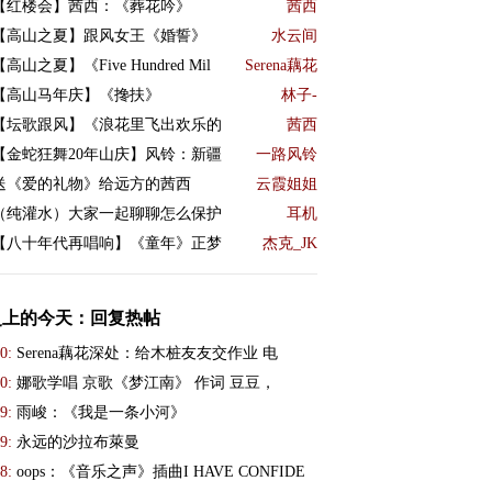
【红楼会】茜西：《葬花吟》
茜西
【高山之夏】跟风女王《婚誓》
水云间
【高山之夏】《Five Hundred Mil
Serena藕花
【高山马年庆】《搀扶》
林子-
【坛歌跟风】《浪花里飞出欢乐的
茜西
【金蛇狂舞20年山庆】风铃：新疆
一路风铃
送《爱的礼物》给远方的茜西
云霞姐姐
（纯灌水）大家一起聊聊怎么保护
耳机
【八十年代再唱响】《童年》正梦
杰克_JK
史上的今天：回复热帖
0:
Serena藕花深处：给木桩友友交作业 电
0:
娜歌学唱 京歌《梦江南》 作词 豆豆，
9:
雨峻：《我是一条小河》
9:
永远的沙拉布萊曼
8:
oops：《音乐之声》插曲I HAVE CONFIDE