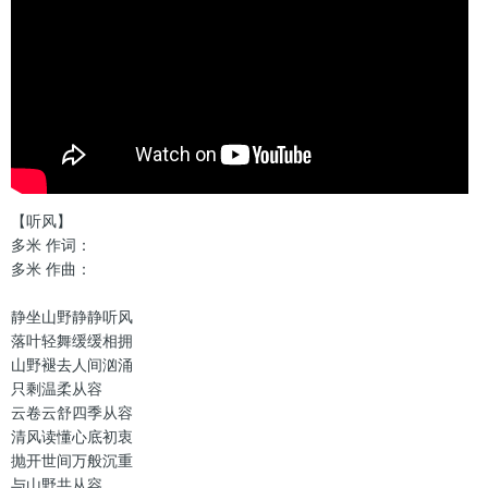
【听风】
多米 作词：
多米 作曲：
静坐山野静静听风
落叶轻舞缓缓相拥
山野褪去人间汹涌
只剩温柔从容
云卷云舒四季从容
清风读懂心底初衷
抛开世间万般沉重
与山野共从容