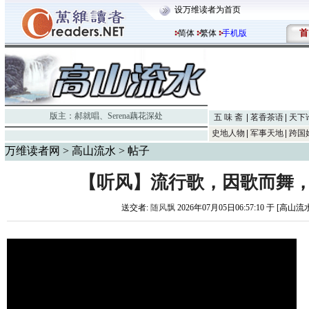
设万维读者为首页
首
简体
繁体
手机版
版主：
郝就唱
、
Serena藕花深处
五 味 斋
茗香茶语
天下
史地人物
军事天地
跨国
万维读者网
>
高山流水
> 帖子
【听风】流行歌，因歌而舞
送交者:
随风飘
2026年07月05日06:57:10 于 [高山流