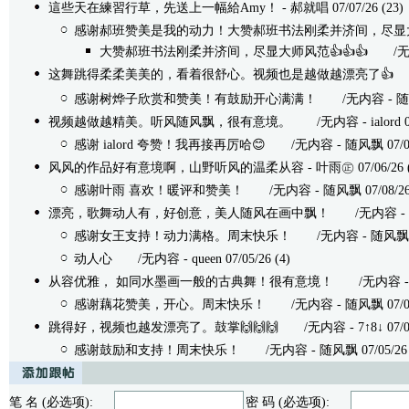
這些天在練習行草，先送上一幅給Amy！
- 郝就唱 07/07/26 (23)
感谢郝班赞美是我的动力！大赞郝班书法刚柔并济间，尽显
大赞郝班书法刚柔并济间，尽显大师风范👍👍👍
/无内容 
这舞跳得柔柔美美的，看着很舒心。视频也是越做越漂亮了👍
/
感谢树烨子欣赏和赞美！有鼓励开心满满！
/无内容 - 随风飘 
视频越做越精美。听风随风飘，很有意境。
/无内容 - ialord 07/
感谢 ialord 夸赞！我再接再厉哈😊
/无内容 - 随风飘 07/08/
风风的作品好有意境啊，山野听风的温柔从容
- 叶雨㊣ 07/06/26 
感谢叶雨 喜欢！暖评和赞美！
/无内容 - 随风飘 07/08/26 
漂亮，歌舞动人有，好创意，美人随风在画中飘！
/无内容 - quee
感谢女王支持！动力满格。周末快乐！
/无内容 - 随风飘 07/
动人心
/无内容 - queen 07/05/26 (4)
从容优雅， 如同水墨画一般的古典舞！很有意境！
/无内容 - Se
感谢藕花赞美，开心。周末快乐！
/无内容 - 随风飘 07/05/
跳得好，视频也越发漂亮了。鼓掌🙌🙌🙌
/无内容 - 7↑8↓ 07/05/
感谢鼓励和支持！周末快乐！
/无内容 - 随风飘 07/05/26 
笔 名 (必选项):
密 码 (必选项):