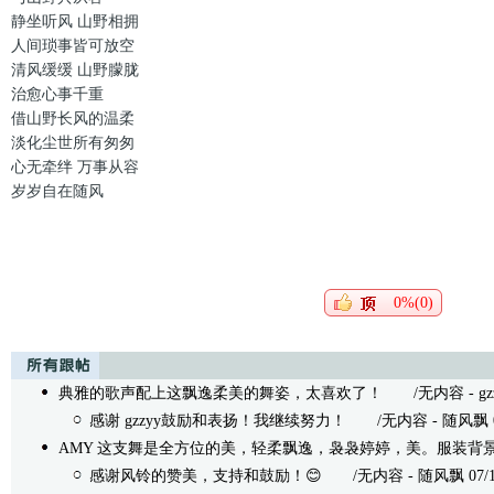
静坐听风 山野相拥
人间琐事皆可放空
清风缓缓 山野朦胧
治愈心事千重
借山野长风的温柔
淡化尘世所有匆匆
心无牵绊 万事从容
岁岁自在随风
0%(0)
典雅的歌声配上这飘逸柔美的舞姿，太喜欢了！
/无内容 - gzzyy
感谢 gzzyy鼓励和表扬！我继续努力！
/无内容 - 随风飘 07/1
AMY 这支舞是全方位的美，轻柔飘逸，袅袅婷婷，美。服装背
感谢风铃的赞美，支持和鼓励！😊
/无内容 - 随风飘 07/14/