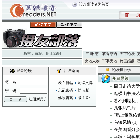
设万维读者为首页
首
版主：
白杨
、
闲士9264
五 味 斋
茗香茶语
天下论坛
史地人物
军事天地
跨国婚姻
论坛排行榜
登录论坛
用户桌面
笔 名：
发布新帖
论坛文库
周日走访大
忘记密码
简洁版
密 码：
逛横山书法
修改密码
版主公告
注册新用户
看不到烟花
几张凤鸟片
“愿上帝保佑
乌镇风情 (1)
在美国看灯
马跃：冯学