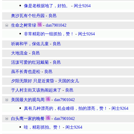
像是老根据地了，好拍。
-
闲士9264
奥沙瓦有个牡丹园
-
良邑
生命之树常绿
-
dan7901042
非常精彩的一组抓拍，赞！
-
闲士9264
祈祷和平，保佑儿童
-
良邑
大地流金
-
良邑
活泼可爱的红冠戴菊
-
良邑
虽不长青也是松
-
良邑
夕阳无限好 只是近黄昏
-
天国的女儿
于人村主街又该热闹起来了
-
良邑
美国最大的观鸟周
-
dan7901042
真有几种漂亮的，机会难得，拍的漂亮，赞！
-
闲士9264
白头鹰一家的晚餐
-
dan7901042
哇，精彩抓拍。赞！
-
闲士9264