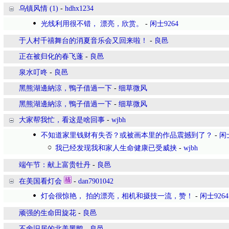
乌镇风情 (1)
-
hdhx1234
光线利用很不错， 漂亮，欣赏。
-
闲士9264
于人村千禧舞台的消夏音乐会又回来啦！
-
良邑
正在被归化的春飞蓬
-
良邑
泉水叮咚
-
良邑
黑熊湖邊納涼，鴨子借過一下
-
细草微风
黑熊湖邊納涼，鴨子借過一下
-
细草微风
大家帮我忙，看这是啥回事
-
wjbh
不知道家里钱财有失否？或被画本里的作品震撼到了？
-
闲士
我已经发现我和家人生命健康已受威挟
-
wjbh
端午节：献上富贵牡丹
-
良邑
在美国看灯会
-
dan7901042
灯会很惊艳， 拍的漂亮，相机和摄技一流，赞！
-
闲士9264
顽强的生命田旋花
-
良邑
不舍旧居的北美黑鸭
-
良邑