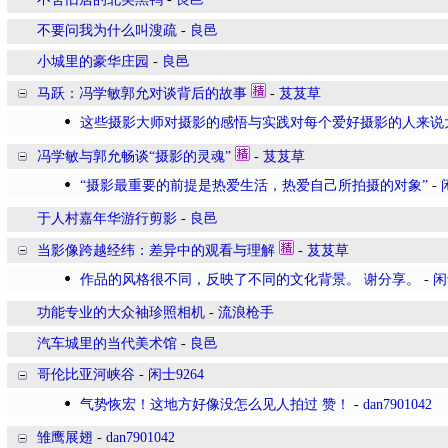
不要问我为什么叫溲疏
-
良邑
小城里的豪华庄园
-
良邑
马跃：冯学敏郭允对谈背后的故事
-
芨芨草
这些摄影大师对摄影的感悟与实践对每个爱好摄影的人来说
冯学敏与郭允畅谈“摄影的灵魂”
-
芨芨草
“摄影最重要的前提是热爱生活，热爱自己所拍摄的对象”
-
于人村嘉年华游行剪影
-
良邑
当影像跨越经纬：差异中的观看与理解
-
芨芨草
作品的风格很不同，反映了不同的文化背景。 谢分享。
-
闲
功能专业的大众袖珍照相机
-
流浪枪手
汽车城里的当代美术馆
-
良邑
哥伦比亚河峡谷
-
闲士9264
气势恢宏！这地方好像没怎么见人拍过 赞！
-
dan7901042
雏鹰展翅
-
dan7901042