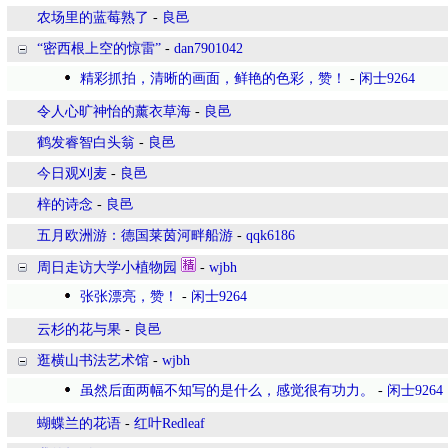
农场里的蓝莓熟了
-
良邑
“密西根上空的惊雷”
-
dan7901042
精彩抓拍，清晰的画面，鲜艳的色彩，赞！
-
闲士9264
令人心旷神怡的薰衣草海
-
良邑
鹤发睿智白头翁
-
良邑
今日观刈麦
-
良邑
梓的诗念
-
良邑
五月欧洲游：德国莱茵河畔船游
-
qqk6186
周日走访大学小植物园
-
wjbh
张张漂亮，赞！
-
闲士9264
云杉的花与果
-
良邑
逛横山书法艺术馆
-
wjbh
虽然后面两幅不知写的是什么，感觉很有功力。
-
闲士9264
蝴蝶兰的花语
-
红叶Redleaf