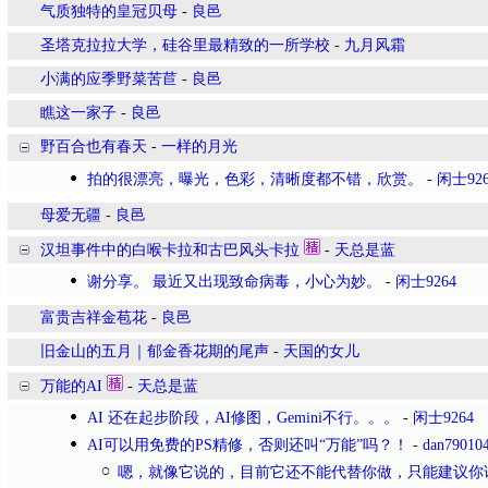
气质独特的皇冠贝母
-
良邑
圣塔克拉拉大学，硅谷里最精致的一所学校
-
九月风霜
小满的应季野菜苦苣
-
良邑
瞧这一家子
-
良邑
野百合也有春天
-
一样的月光
拍的很漂亮，曝光，色彩，清晰度都不错，欣赏。
-
闲士926
母爱无疆
-
良邑
汉坦事件中的白喉卡拉和古巴风头卡拉
-
天总是蓝
谢分享。 最近又出现致命病毒，小心为妙。
-
闲士9264
富贵吉祥金苞花
-
良邑
旧金山的五月｜郁金香花期的尾声
-
天国的女儿
万能的AI
-
天总是蓝
AI 还在起步阶段，AI修图，Gemini不行。。。
-
闲士9264
AI可以用免费的PS精修，否则还叫“万能”吗？！
-
dan79010
嗯，就像它说的，目前它还不能代替你做，只能建议你