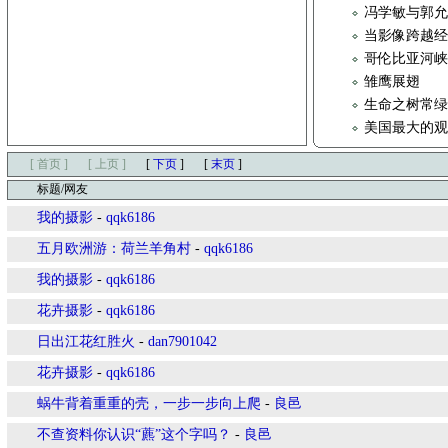
冯学敏与郭允
当影像跨越
哥伦比亚河
雏鹰展翅
生命之树常
美国最大的
[ 首页 ]
[ 上页 ]
[
下页
]
[
末页
]
标题/网友
我的摄影
-
qqk6186
五月欧洲游：荷兰羊角村
-
qqk6186
我的摄影
-
qqk6186
花卉摄影
-
qqk6186
日出江花红胜火
-
dan7901042
花卉摄影
-
qqk6186
蜗牛背着重重的壳，一步一步向上爬
-
良邑
不查资料你认识“藨”这个字吗？
-
良邑