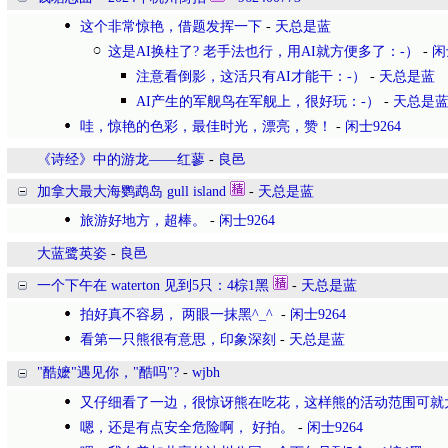
这个非常惊艳，借题发挥一下
-
天总是蓝
这是AI换柱了? 老手法也行，用AI就方便多了：-）
-
闲
注意看倒影，这活只有AI才能干：-）
-
天总是蓝
AI产生的军舰鸟在军舰上，很好玩：-）
-
天总是
哇，惊艳的色彩，最佳时光，漂亮，赞！
-
闲士9264
《诗经》中的游龙——红蓼
-
良邑
加拿大最大海鹦鹉岛 gull island
-
天总是蓝
旅游好地方，超棒。
-
闲士9264
大蓝鹭英姿
-
良邑
一个下午在 waterton 见到5只：4棕1黑
-
天总是蓝
拍好真不容易， 两眼一抹黑^_^
-
闲士9264
看第一只熊很有意思，印象深刻
-
天总是蓝
"酷嬷"遇见你，"酷吗"?
-
wjbh
又仔细看了一边，很惊讶熊在吃花，这样熊的活动范围可就
嗯，还是有点安全危险啊， 好拍。
-
闲士9264