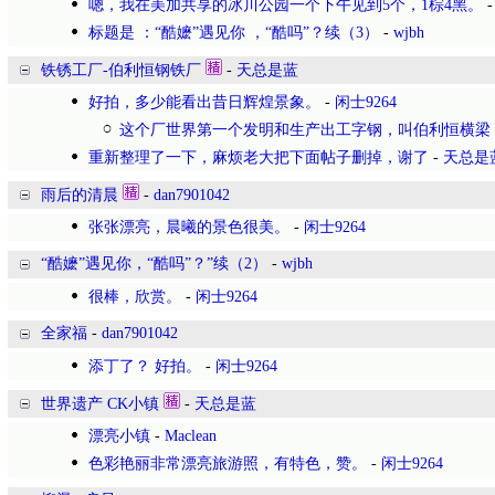
嗯，我在美加共享的冰川公园一个下午见到5个，1棕4黑。
标题是 ：“酷嬷”遇见你 ，“酷吗”？续（3）
-
wjbh
铁锈工厂-伯利恒钢铁厂
-
天总是蓝
好拍，多少能看出昔日辉煌景象。
-
闲士9264
这个厂世界第一个发明和生产出工字钢，叫伯利恒横梁
重新整理了一下，麻烦老大把下面帖子删掉，谢了
-
天总是
雨后的清晨
-
dan7901042
张张漂亮，晨曦的景色很美。
-
闲士9264
“酷嬷”遇见你，“酷吗”？”续（2）
-
wjbh
很棒，欣赏。
-
闲士9264
全家福
-
dan7901042
添丁了？ 好拍。
-
闲士9264
世界遗产 CK小镇
-
天总是蓝
漂亮小镇
-
Maclean
色彩艳丽非常漂亮旅游照，有特色，赞。
-
闲士9264