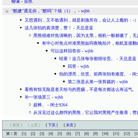
柳瀑
-
良邑
“酷嬷”遇见你，“酷吗”？续（1），
-
wjbh
又想遇到，又不敢遇到，就是刺激所在，会让人上瘾的：-
这几张拍的真清楚，赞！
-
天总是蓝
黑熊很难对焦清晰的，因为太黑，相机一般都傻了，无
有中心对焦点对准黑熊如同夜晚拍片，相机直接翻
可以这样回答你
-
wjbh
哇塞！这几张每张都很珍贵。
-
天总是蓝
回答
-
wjbh
拍的漂亮，欣赏。前两张拍有难度。
-
闲士
第二张是从第一张剪裁的
-
wjbh
看熊有惊无险是老天给与的恩赐，不是每次都这么有运气。
补一张场景三
-
wjbh
超棒。
-
闲士9264
从没见过这么彪悍的黑熊，它让我对黑熊产生敬畏，赞
[ 首页 ]
[ 上页 ]
[
下页
]
[
末页
]
第
1
页
[1]
[2]
[3]
[4]
[5]
[6]
[7]
[8]
[9]
[10]
[11]
[12]
[1