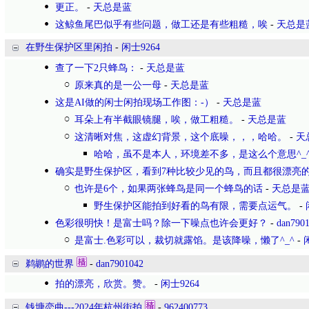
更正。
-
天总是蓝
这鲸鱼尾巴似乎有些问题，做工还是有些粗糙，唉
-
天总是
在野生保护区里闲拍
-
闲士9264
查了一下2只蜂鸟：
-
天总是蓝
原来真的是一公一母
-
天总是蓝
这是AI做的闲士闲拍现场工作图：-）
-
天总是蓝
耳朵上有半截眼镜腿，唉，做工粗糙。
-
天总是蓝
这清晰对焦，这虚幻背景，这个底噪，，，哈哈。
-
天
哈哈，虽不是本人，环境差不多，是这么个意思^_
确实是野生保护区，看到7种比较少见的鸟，而且都很漂亮
也许是6个，如果两张蜂鸟是同一个蜂鸟的话
-
天总是
野生保护区能拍到好看的鸟有限，需要点运气。
-
色彩很明快！是富士吗？除一下噪点也许会更好？
-
dan790
是富士.色彩可以，裁切就露馅。是该降噪，懒了^_^
-
鹈鹕的世界
-
dan7901042
拍的漂亮，欣赏。赞。
-
闲士9264
钱塘恋曲---2024年杭州街拍
-
962400773