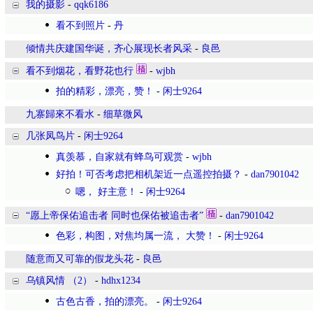
我的摄影
-
qqk6186
看不到照片
-
丹
倾情共庆建国华诞，齐心展现长者风采
-
良邑
看不到烟花，看野花也行
-
wjbh
拍的精彩，漂亮，赞！
-
闲士9264
九寨歸來不看水
-
细草微风
几张凤鸟片
-
闲士9264
真羡慕，自家就有蜂鸟可观赏
-
wjbh
好拍！可否考虑把相机架近一点遥控拍摄？
-
dan7901042
嗯， 好主意！
-
闲士9264
“愿上帝保佑追击者 同时也保佑被追击者”
-
dan7901042
色彩，构图，对焦均属一流， 大赞！
-
闲士9264
随意而又可靠的假龙头花
-
良邑
乌镇风情 （2）
-
hdhx1234
古色古香，拍的漂亮。
-
闲士9264