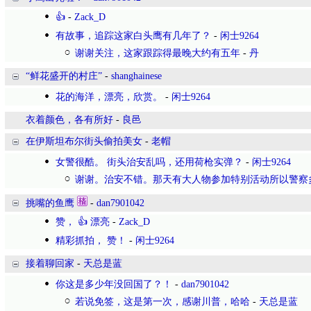
👍
-
Zack_D
有故事，追踪这家白头鹰有几年了？
-
闲士9264
谢谢关注，这家跟踪得最晚大约有五年
-
丹
“鲜花盛开的村庄”
-
shanghainese
花的海洋，漂亮，欣赏。
-
闲士9264
衣着颜色，各有所好
-
良邑
在伊斯坦布尔街头偷拍美女
-
老帽
女警很酷。 街头治安乱吗，还用荷枪实弹？
-
闲士9264
谢谢。治安不错。那天有大人物参加特别活动所以警察
挑嘴的鱼鹰
-
dan7901042
赞， 👍 漂亮
-
Zack_D
精彩抓拍， 赞！
-
闲士9264
接着聊回家
-
天总是蓝
你这是多少年没回国了？！
-
dan7901042
若说免签，这是第一次，感谢川普，哈哈
-
天总是蓝