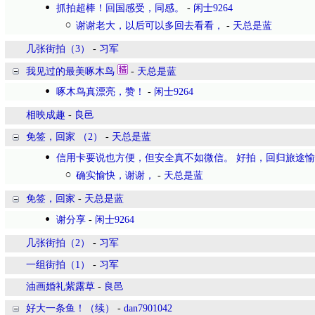
抓拍超棒！回国感受，同感。
-
闲士9264
谢谢老大，以后可以多回去看看，
-
天总是蓝
几张街拍（3）
-
习军
我见过的最美啄木鸟
-
天总是蓝
啄木鸟真漂亮，赞！
-
闲士9264
相映成趣
-
良邑
免签，回家 （2）
-
天总是蓝
信用卡要说也方便，但安全真不如微信。 好拍，回归旅途
确实愉快，谢谢，
-
天总是蓝
免签，回家
-
天总是蓝
谢分享
-
闲士9264
几张街拍（2）
-
习军
一组街拍（1）
-
习军
油画婚礼紫露草
-
良邑
好大一条鱼！（续）
-
dan7901042