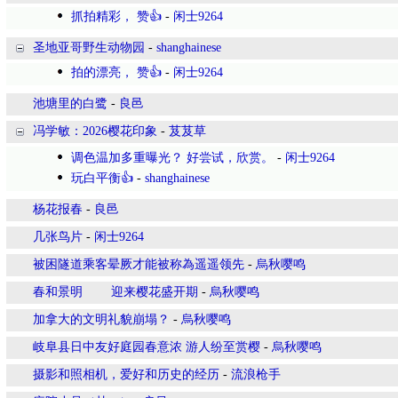
抓拍精彩， 赞👍
-
闲士9264
圣地亚哥野生动物园
-
shanghainese
拍的漂亮， 赞👍
-
闲士9264
池塘里的白鹭
-
良邑
冯学敏：2026樱花印象
-
芨芨草
调色温加多重曝光？ 好尝试，欣赏。
-
闲士9264
玩白平衡👍
-
shanghainese
杨花报春
-
良邑
几张鸟片
-
闲士9264
被困隧道乘客晕厥才能被称為遥遥领先
-
烏秋嘤鸣
春和景明 迎来樱花盛开期
-
烏秋嘤鸣
加拿大的文明礼貌崩塌？
-
烏秋嘤鸣
岐阜县日中友好庭园春意浓 游人纷至赏樱
-
烏秋嘤鸣
摄影和照相机，爱好和历史的经历
-
流浪枪手