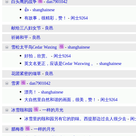
白头鹰的战争
-
dan7901042
👍
-
shanghainese
有故事，很精彩，赞！
-
闲士9264
献给三八妇女节
-
良邑
祈祷和平
-
良邑
雪松太平鸟Cedar Waxing
-
shanghainese
好拍，欣赏。
-
闲士9264
英文名更正，应该是Cedar Waxwing 。
-
shanghainese
花团紧密的缬草
-
良邑
雪霁
-
dan7901042
漂亮！
-
shanghainese
大自然里自然和谐的画面，很美，赞！
-
闲士9264
冰雪颐和园
-
一样的月光
冰雪里的颐和园另有它的韵味。西提那边过去人很少去
-
闲士
腊梅香
-
一样的月光