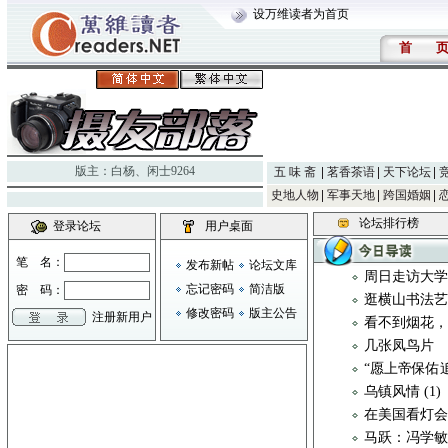
设万维读者为首页
首
版主：
白杨
、
闲士9264
五 味 斋
茗香茶语
天下论坛
史地人物
军事天地
跨国婚姻
论坛排行榜
登录论坛
用户桌面
笔 名：
发布新帖
论坛文库
周日走访大
忘记密码
简洁版
密 码：
逛横山书法
修改密码
版主公告
注册新用户
看不到烟花
几张凤鸟片
“愿上帝保佑
乌镇风情 (1)
在美国看灯
马跃：冯学