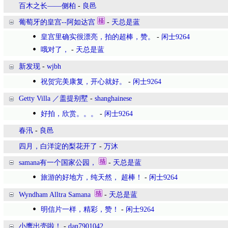
百木之长——侧柏
-
良邑
葡萄牙的皇宫--阿如达宫
-
天总是蓝
皇宫里确实很漂亮，拍的超棒，赞。
-
闲士9264
哦对了，
-
天总是蓝
新发现
-
wjbh
祝贺完美康复，开心就好。
-
闲士9264
Getty Villa ／盖提别墅
-
shanghainese
好拍，欣赏。。。
-
闲士9264
春汛
-
良邑
四月，白洋淀的梨花开了
-
万沐
samana有一个国家公园，
-
天总是蓝
旅游的好地方，纯天然， 超棒！
-
闲士9264
Wyndham Alltra Samana
-
天总是蓝
明信片一样，精彩，赞！
-
闲士9264
小鹰出壳啦！
-
dan7901042