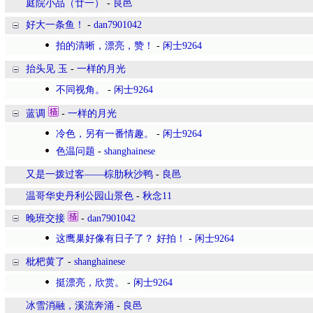
庭院小品（廿一）
-
良邑
好大一条鱼！
-
dan7901042
拍的清晰，漂亮，赞！
-
闲士9264
抬头见 玉
-
一样的月光
不同视角。
-
闲士9264
蓝调
-
一样的月光
冷色，另有一番情趣。
-
闲士9264
色温问题
-
shanghainese
又是一拨过客——棕肋秋沙鸭
-
良邑
温哥华史丹利公园山景色
-
秋念11
晚班交接
-
dan7901042
这鹰巢好像有日子了？ 好拍！
-
闲士9264
枇杷黄了
-
shanghainese
挺漂亮，欣赏。
-
闲士9264
冰雪消融，溪流奔涌
-
良邑