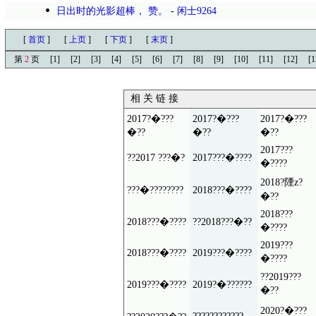
日出时的光影超棒， 赞。
-
闲士9264
[
首页
]
[
上页
]
[
下页
]
[
末页
]
第
2
页
[1]
[2]
[3]
[4]
[5]
[6]
[7]
[8]
[9]
[10]
[11]
[12]
[1
相 关 链 接
2017?�???
2017?�???
2017?�???
�??
�??
�??
2017???
??2017 ???�?
2017???�????
�????
2018?陻z?
???�????????
2018???�????
�??
2018???
2018???�????
??2018???�??
�????
2019???
2018???�????
2019???�????
�????
??2019???
2019???�????
2019?�??????
�??
2020?�???