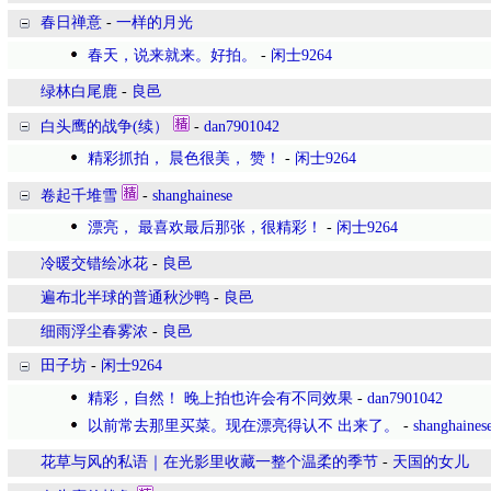
春日禅意
-
一样的月光
春天，说来就来。好拍。
-
闲士9264
绿林白尾鹿
-
良邑
白头鹰的战争(续）
-
dan7901042
精彩抓拍， 晨色很美， 赞！
-
闲士9264
卷起千堆雪
-
shanghainese
漂亮， 最喜欢最后那张，很精彩！
-
闲士9264
冷暖交错绘冰花
-
良邑
遍布北半球的普通秋沙鸭
-
良邑
细雨浮尘春雾浓
-
良邑
田子坊
-
闲士9264
精彩，自然！ 晚上拍也许会有不同效果
-
dan7901042
以前常去那里买菜。现在漂亮得认不 出来了。
-
shanghaines
花草与风的私语｜在光影里收藏一整个温柔的季节
-
天国的女儿