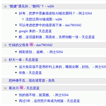
“酷嬷”遇见你，“酷吗”？
-
wjbh
好奇，把梦中景象描述给AI能生图吗？
-
闲士9264
没想过用AI做成图
-
wjbh
可以考虑把梦中的场景画下来
-
dan7901042
google 来的
-
天总是蓝
酷，这话题刺激，我喜欢，先帮你酷一张
-
天总是蓝
忙碌的父母亲
-
dan7901042
精彩抓拍， 超棒。
-
闲士9264
好大一条
-
天总是蓝
这大鱼应该不是用杆钓上来的，嘴很尖啊，好拍。
-
闲士926
剑鱼
-
天总是蓝
想种佛手瓜，现在请育苗
-
良邑
看冰川
-
天总是蓝
拍的很不错，挺震撼。
-
闲士9264
再过5年，这些照片将成为绝版
-
天总是蓝