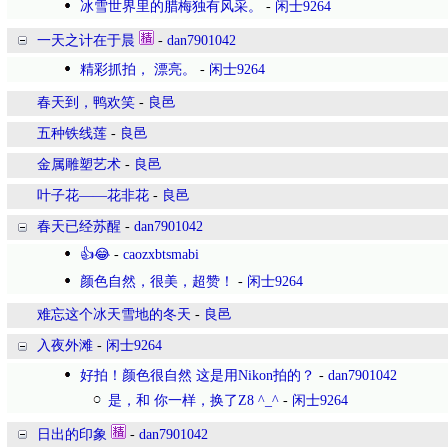
冰雪世界里的腊梅独有风采。
-
闲士9264
一天之计在于晨
-
dan7901042
精彩抓拍， 漂亮。
-
闲士9264
春天到，鸭欢笑
-
良邑
五种铁线莲
-
良邑
金属雕塑艺术
-
良邑
叶子花——花非花
-
良邑
春天已经苏醒
-
dan7901042
👍😂
-
caozxbtsmabi
颜色自然，很美，超赞！
-
闲士9264
难忘这个冰天雪地的冬天
-
良邑
入夜外滩
-
闲士9264
好拍！颜色很自然 这是用Nikon拍的？
-
dan7901042
是，和 你一样，换了Z8 ^_^
-
闲士9264
日出的印象
-
dan7901042