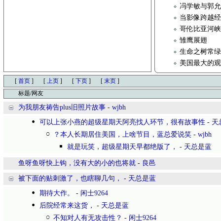
冯学敏与郭允
当影像跨越
哥伦比亚河
雏鹰展翅
生命之树常
美国最大的
[
首页
]
[
上页
]
[
下页
]
[
末页
]
标题/网友
为我朋友祷告plus旧照片故事
-
wjbh
可以上张小燕的超级星期天阿亮找人环节，很有故事性
-
天
？本人长期居住美国，上啥节目，蓝总爱说笑
-
wjbh
就是玩笑，超级星期天早都绝版了，
-
天总是蓝
鱼呀鱼呀快上钩，没有大的小的也将就
-
良邑
被下面的贴刺激了，也瞎聊几句，
-
天总是蓝
期待大作。
-
闲士9264
后院经常来这货，
-
天总是蓝
不知对人有无攻击性？
-
闲士9264