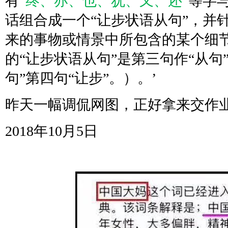
有“
终、亦、也、犹、又、还
”等字
话组合成一个“让步状语从句”，并
来的事物或情景中所包含的某个细
的“让步状语从句”是第三句作“从句”
句”第四句“让步”。）。
’
昨天一幅调侃网图，正好拿来交作
2018年10月5日