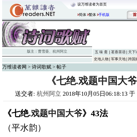
设万维读者为首页
首
简体
繁体
手机版
版主：
曹雪葵
、
杭州阿立
五 味 斋
茗香茶语
天下
史地人物
军事天地
跨国
万维读者网
>
诗词歌赋
> 帖子
《七绝.戏题中国大爷
送交者:
杭州阿立
2018年10月05日06:18:13 
《七绝
.戏题中国大爷
》
43法
（平水韵）