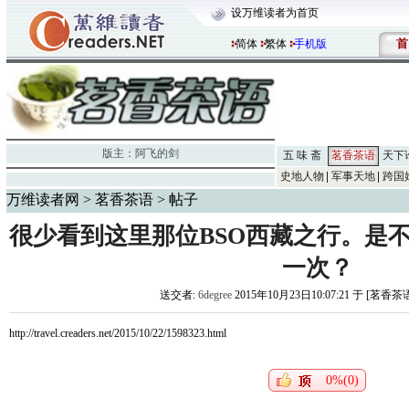
设万维读者为首页
首
简体
繁体
手机版
版主：
阿飞的剑
五 味 斋
茗香茶语
天下
史地人物
军事天地
跨国
万维读者网
>
茗香茶语
> 帖子
很少看到这里那位BSO西藏之行。是
一次？
送交者:
6degree
2015年10月23日10:07:21 于 [茗香茶
http://travel.creaders.net/2015/10/22/1598323.html
0%(0)