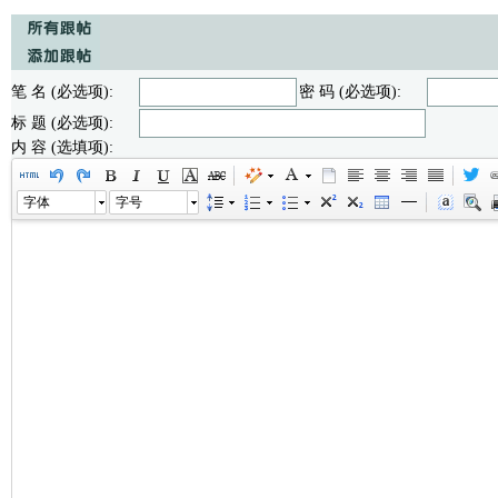
笔 名 (必选项):
密 码 (必选项):
标 题 (必选项):
内 容 (选填项):
字体
字号