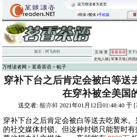
设万维读者为首页
首
简体
繁体
手机版
版主：
阿飞的剑
五 味 斋
茗香茶语
天下
史地人物
军事天地
跨国
万维读者网
>
茗香茶语
> 帖子
穿补下台之后肯定会被白等送
在穿补被全美国
送交者:
酸亦鲜
2021年01月12日01:48:40 
穿补下台之后肯定会被白等送去吃黄米。
的社交媒体封锁。但这种封锁只能暂时有