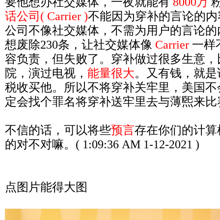
要他想办社交媒体，一夜就能有
8000万
话公司( Carrier )
不能因为穿补的言论的内
公司不像社交媒体，不需为用户的言论的
想废除230条，让社交媒体像
Carrier
一样
容负责，但失败了。穿补做过很多生意，
院，演过电视，
能量很大
。又有钱，就是
税收买他。所以不将穿补关牢里，美国不
定会找个罪名将穿补送牢里去与薄煕来比
不信的话，可以将些
预言
存在你们的计算
的对不对嘛。( 1:09:36 AM 1-12-2021 )
点图片能得大图