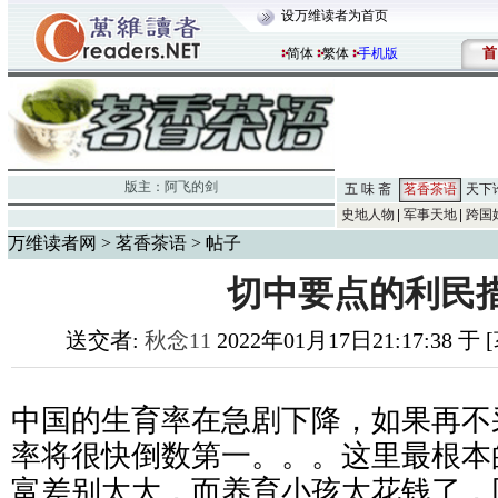
设万维读者为首页
首
简体
繁体
手机版
版主：
阿飞的剑
五 味 斋
茗香茶语
天下
史地人物
军事天地
跨国
万维读者网
>
茗香茶语
> 帖子
切中要点的利民
送交者:
秋念11
2022年01月17日21:17:38 
中国的生育率在急剧下降，如果再不
率将很快倒数第一。。。这里最根本
富差别太大，而养育小孩太花钱了，