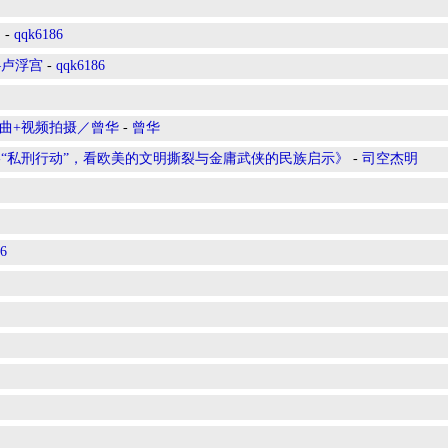
多
-
qqk6186
—卢浮宫
-
qqk6186
 曲+视频拍摄／曾华
-
曾华
影“私刑行动”，看欧美的文明撕裂与金庸武侠的民族启示》
-
司空杰明
6