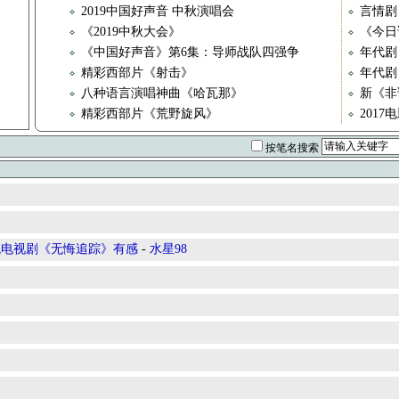
2019中国好声音 中秋演唱会
言情剧
《2019中秋大会》
《今日说
《中国好声音》第6集：导师战队四强争
年代剧
精彩西部片《射击》
年代剧
八种语言演唱神曲《哈瓦那》
新《非诚
精彩西部片《荒野旋风》
201
按笔名搜索
观电视剧《无悔追踪》有感
-
水星98