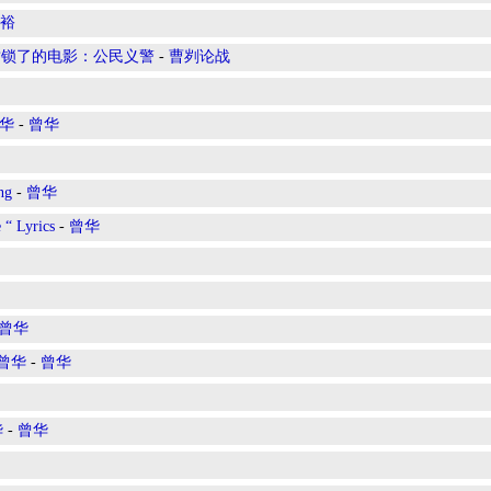
裕
封锁了的电影：公民义警
-
曹刿论战
华
-
曾华
ng
-
曾华
 “ Lyrics
-
曾华
曾华
 曾华
-
曾华
华
-
曾华