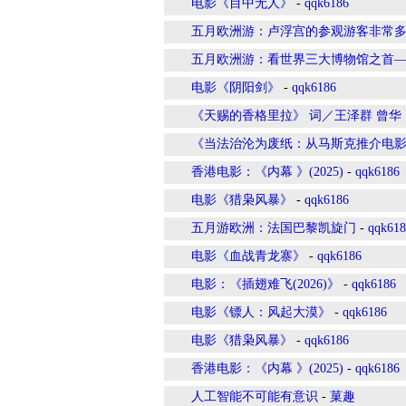
电影《目中无人》
-
qqk6186
五月欧洲游：卢浮宫的参观游客非常
五月欧洲游：看世界三大博物馆之首
电影《阴阳剑》
-
qqk6186
《天赐的香格里拉》 词／王泽群 曾华
​《当法治沦为废纸：从马斯克推介电
香港电影：《内幕 》(2025)
-
qqk6186
电影《猎枭风暴》
-
qqk6186
五月游欧洲：法国巴黎凯旋门
-
qqk618
电影《血战青龙寨》
-
qqk6186
电影：《插翅难飞(2026)》
-
qqk6186
电影《镖人：风起大漠》
-
qqk6186
电影《猎枭风暴》
-
qqk6186
香港电影：《内幕 》(2025)
-
qqk6186
人工智能不可能有意识
-
菓趣