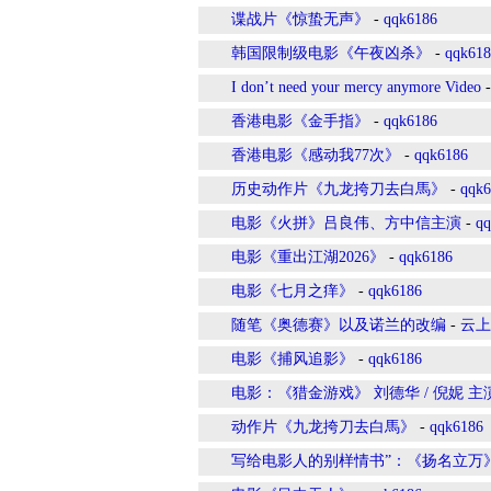
谍战片《惊蛰无声》
-
qqk6186
韩国限制级电影《午夜凶杀》
-
qqk618
I don’t need your mercy anymore Video
香港电影《金手指》
-
qqk6186
香港电影《感动我77次》
-
qqk6186
历史动作片《九龙挎刀去白馬》
-
qqk6
电影《火拼》吕良伟、方中信主演
-
qq
电影《重出江湖2026》
-
qqk6186
电影《七月之痒》
-
qqk6186
随笔《奥德赛》以及诺兰的改编
-
云上
电影《捕风追影》
-
qqk6186
电影：《猎金游戏》 刘德华 / 倪妮 主
动作片《九龙挎刀去白馬》
-
qqk6186
写给电影人的别样情书”：《扬名立万