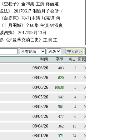
《空巷子》全26集 主演 佟丽娅
法》 20170617 泪洒月子会所（
《白鹿原》70-71主演 张嘉译 何
《十月围城》全60集 主演 钟汉良
勿扰》 2017年5月13日
7电影《罗曼蒂克消亡史》主演 主
时间
字节
点击
回复
08/06/26
403
3
0
08/06/26
620
3
0
08/06/26
10638
5
0
08/05/26
547
4
0
08/05/26
501
4
0
08/04/26
477
6
0
08/04/26
362
13
0
08/01/26
371
24
0