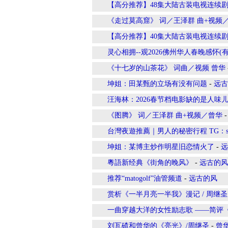
【高分推荐】48集大陆古装电视连续
《走过莫高窟》 词／王泽群 曲+视频
【高分推荐】40集大陆古装电视连续
灵心相拥--观2026佛州华人春晚感怀(
《十七岁的山茶花》 词曲／视频 曾华
坤姐：田某甄的立场有没有问题
-
远古
汪海林：2026春节档电影缺的是人味
《图腾》 词／王泽群 曲+视频／曾华
台灣夜遊推薦｜男人的秘密行程 TG：sk3
坤姐：某博主炒作明星旧恋情火了
-
远
粵語新经典《街角的晚风》
-
远古的风
推荐“matogolf”油管频道
-
远古的风
赏析《一半月亮一半我》漫记 / 周继圣
一曲穿越大洋的女性励志歌 ——简评
刘瓦碴和曾华的《亮光》/周继圣
-
曾