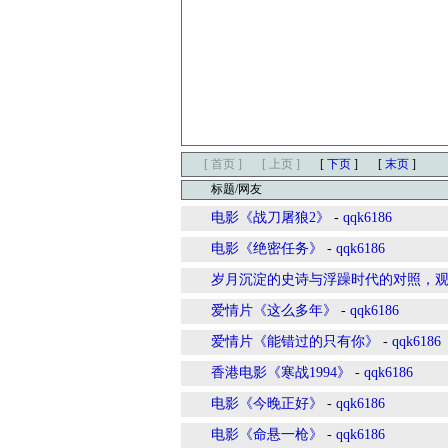
[ 首页 ]
[ 上页 ]
[
下页
]
[
末页
]
标题/网友
电影《战刀屠狼2》
-
qqk6186
电影《绝密任务》
-
qqk6186
岁月沉淀的史诗与浮躁时代的对照，
爱情片《这么多年》
-
qqk6186
爱情片《能错过的只有你》
-
qqk6186
香港电影《寒战1994》
-
qqk6186
电影《今晚正好》
-
qqk6186
电影《命悬一枪》
-
qqk6186