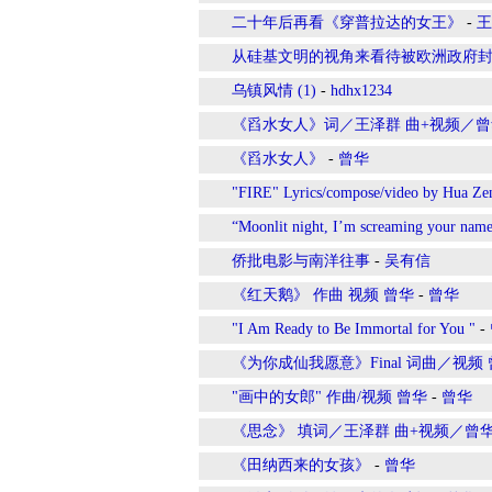
二十年后再看《穿普拉达的女王》
-
王
从硅基文明的视角来看待被欧洲政府
乌镇风情 (1)
-
hdhx1234
《舀水女人》词／王泽群 曲+视频／曾
《舀水女人》
-
曾华
"FIRE" Lyrics/compose/video by Hua Ze
“Moonlit night, I’m screaming your name
侨批电影与南洋往事
-
吴有信
《红天鹅》 作曲 视频 曾华
-
曾华
"I Am Ready to Be Immortal for You "
-
《为你成仙我愿意》Final 词曲／视频
"画中的女郎" 作曲/视频 曾华
-
曾华
《思念》 填词／王泽群 曲+视频／曾
《田纳西来的女孩》
-
曾华