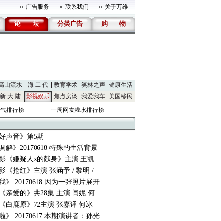
广告服务
联系我们
关于万维
论
坛
分类广告
购
物
高山流水
海 二 代
教育学术
笑林之声
健康生活
新 大 陆
影视娱乐
焦点房谈
我爱我车
美国移民
人气排行榜
一周网友灌水排行榜
好声音》第5期
解》20170618 特殊的生活背景
7电影《嫌疑人x的献身》主演 王凯
电影《抢红》主演 张涵予 / 黎明 /
》 20170618 因为一张照片展开
《亲爱的》共28集 主演 闫妮 何
《白鹿原》72主演 张嘉译 何冰
》 20170617 本期演讲者：孙光