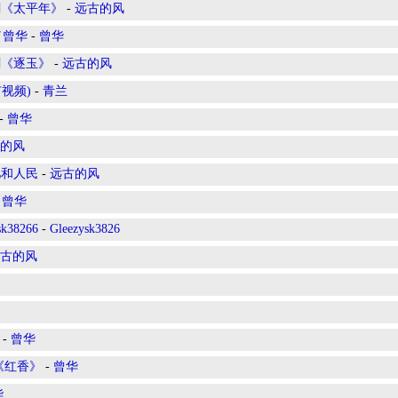
剧《太平年》
-
远古的风
／曾华
-
曾华
剧《逐玉》
-
远古的风
有视频)
-
青兰
-
曾华
的风
儿和人民
-
远古的风
-
曾华
8266
-
Gleezysk3826
古的风
-
曾华
《红香》
-
曾华
华