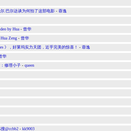
尔.巴尔达谈为何拍了这部电影
-
蓉逸
ideo by Hua
-
曾华
 Hua Zeng
-
曾华
ectives 》，好莱坞实力天团，近乎完美的惊喜！
-
蓉逸
曾华
作：修理小子
-
queen
搜@ccbb2
-
kk9003