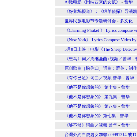
Ai微电影《田纳西来的女孩》
-
曾华
《好莱坞报道》：《绵羊侦探》导演凯
世界民族电影节专题研讨会
-
多文化
《Charming Phuket 》 Lyrics compose v
《New York》 Lyrics Compose Video by
5月8日上映！电影《The Sheep Det
《忠马》词／周继圣曲+视频／曾华
-
原创歌曲［盼你归］词曲：群英，制
《有你已足》词曲／视频 曾华
-
曾华
《他不是你想象的》 第十集
-
曾华
《他不是你想象的》 第九集
-
曾华
《他不是你想象的》 第八集
-
曾华
《他不是你想象的》第七集
-
曾华
《够不够》词曲／视频 曾华
-
曾华
台灣外約白虎處女加賴kk9991314 或TG