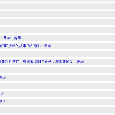
频／曾华
-
曾华
自闭症少年的故事的Ai电影
-
曾华
演兼制片笑虹，编剧兼监制尤雁子，演唱兼监制
-
曾华
曾华
华
曾华