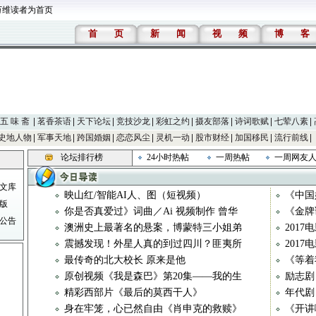
万维读者为首页
首
页
新
闻
视
频
博
客
五 味 斋
茗香茶语
天下论坛
竞技沙龙
彩虹之约
摄友部落
诗词歌赋
七荤八素
史地人物
军事天地
跨国婚姻
恋恋风尘
灵机一动
股市财经
加国移民
流行前线
论坛排行榜
24小时热帖
一周热帖
一周网友
文库
映山红/智能AI人、图（短视频）
《中国
版
你是否真爱过》词曲／Ai 视频制作 曾华
《金牌调
公告
澳洲史上最著名的悬案，博蒙特三小姐弟
201
震撼发现！外星人真的到过四川？匪夷所
2017
最传奇的北大校长 原来是他
《等着我
原创视频《我是森巴》第20集——我的生
励志剧
精彩西部片《最后的莫西干人》
年代剧
身在牢笼，心已然自由《肖申克的救赎》
《开讲啦