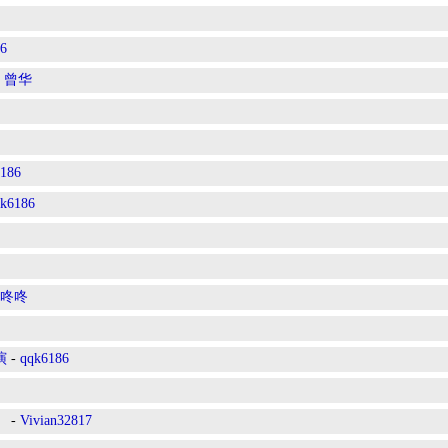
6
-
曾华
186
k6186
咚咚
演
-
qqk6186
》
-
Vivian32817