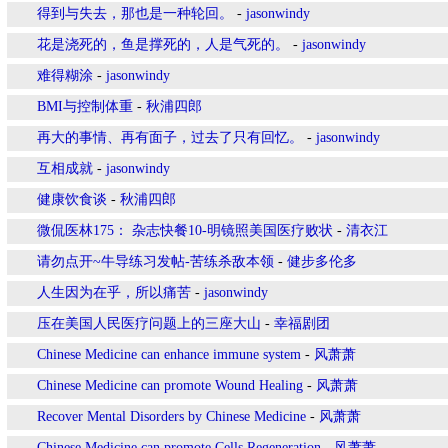
得到与失去，那也是一种轮回。
-
jasonwindy
花是浇死的，鱼是撑死的，人是气死的。
-
jasonwindy
难得糊涂
-
jasonwindy
BMI与控制体重
-
秋浦四郎
再大的事情、再有面子，过去了只有回忆。
-
jasonwindy
互相成就
-
jasonwindy
健康饮食谈
-
秋浦四郎
微侃医林175： 杂志快餐10-明镜照美国医疗败状
-
清衣江
请勿点开~牛导练习发帖-苦练杀敌本领
-
健步多伦多
人生因为在乎，所以痛苦
-
jasonwindy
压在美国人民医疗问题上的三座大山
-
幸福剧团
Chinese Medicine can enhance immune system
-
风萧萧
Chinese Medicine can promote Wound Healing
-
风萧萧
Recover Mental Disorders by Chinese Medicine
-
风萧萧
Chinese Medicine can promote Cells Regeneration
-
风萧萧