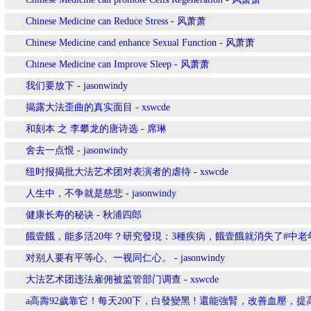
Chinese Medicine can Reduce Stress
-
风萧萧
Chinese Medicine cand enhance Sexual Function
-
风萧萧
Chinese Medicine can Improve Sleep
-
风萧萧
我们要放下
-
jasonwindy
揭露大法歪曲的真实面目
-
xswcde
和刻本 之 李攀龙的唐诗选
-
席琳
舍去一点恨
-
jasonwindy
纽时报揭批大法艺术团对表演者的虐待
-
xswcde
人生中，不争就是慈悲
-
jasonwindy
健康长寿的秘诀
-
秋浦四郎
餓壹餓，能多活20年？研究發現：3種疾病，餓壹餓就消失了#中老
对别人要有平等心、一视同仁心。
-
jasonwindy
大法艺术团违法雇佣被监管部门调查
-
xswcde
a高壽92歲靠它！每天200下，白發變黑 ! 還能強腎，改善血壓，