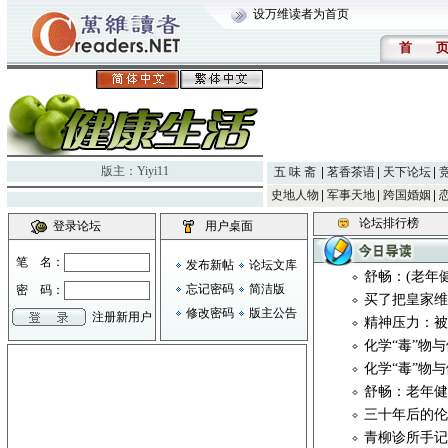
设万维读者为首页
首
版主：
Yiyi11
五 味 斋
茗香茶语
天下论坛
史地人物
军事天地
跨国婚姻
论坛排行榜
登录论坛
用户桌面
笔 名：
发布新帖
论坛文库
舒畅：(老年
忘记密码
简洁版
密 码：
买了把皇家
修改密码
版主公告
注册新用户
精神压力：
化学“毒”物
化学“毒”物
舒畅：老年健
三十年后的
青柳诊所手记