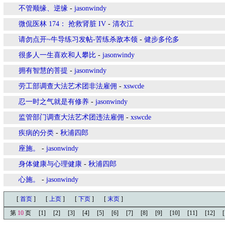
不管顺缘、逆缘
-
jasonwindy
微侃医林 174： 抢救肾脏 IV
-
清衣江
请勿点开~牛导练习发帖-苦练杀敌本领
-
健步多伦多
很多人一生喜欢和人攀比
-
jasonwindy
拥有智慧的菩提
-
jasonwindy
劳工部调查大法艺术团非法雇佣
-
xswcde
忍一时之气就是有修养
-
jasonwindy
监管部门调查大法艺术团违法雇佣
-
xswcde
疾病的分类
-
秋浦四郎
座施。
-
jasonwindy
身体健康与心理健康
-
秋浦四郎
心施。
-
jasonwindy
[
首页
]
[
上页
]
[
下页
]
[
末页
]
第
10
页
[1]
[2]
[3]
[4]
[5]
[6]
[7]
[8]
[9]
[10]
[11]
[12]
[