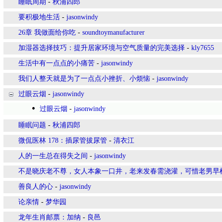
睡眠周期
-
秋浦四郎
要积极地生活
-
jasonwindy
26章 我做面给你吃
-
soundtoymanufacturer
加湿器选择技巧：提升居家环境与空气质量的完美选择
-
kly7655
生活中有一点点的小痛苦
-
jasonwindy
我们人整天就是为了一点点小挫折、小烦恼
-
jasonwindy
过眼云烟
-
jasonwindy
过眼云烟
-
jasonwindy
睡眠问题
-
秋浦四郎
微侃医林 178：插尿管拔尿管
-
清衣江
人的一生总在得失之间
-
jasonwindy
不是晓庆老不尊，女人本象一口井，老来发春需浇灌，可惜老男早
善良人的心
-
jasonwindy
论亲情
-
梦华园
龙年生肖邮票：加纳
-
良邑