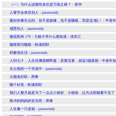
（一）为什么说慢性炎症是万病之根？
-
曾华
人要学会体谅别人
-
jasonwindy
最好的養生法則，並不是鍛煉，也不是睡眠，而是這3點！
-
中老
感恩别人
-
jasonwindy
微侃医林 179：大娘大爷什么都知道
-
清衣江
咖啡因与睡眠
-
秋浦四郎
积极地生活
-
jasonwindy
人到七十，人生仿佛壹瞬即逝：其實活著，就這3個真相
-
中老年
在云南的一个寺庙中
-
jasonwindy
火烧洛杉矶
-
席琳
睡个好觉
-
秋浦四郎
我们人整天就是为了一点点小挫折、小烦恼，以为太阳都看不见了
陈冲的妈妈的安乐死
-
席琳
人生像一只皮箱
-
jasonwindy