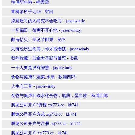
準備新年啦
-
桐霏霏
青柳诊所手记49
-
空因
愿意吃亏的人终究不会吃亏
-
jasonwindy
一切福田，都离不开心地
-
jasonwindy
邮海拾贝：圣诞节邮票
-
良邑
只有经历过伤痛，你才能看破
-
jasonwindy
我的收藏：加拿大圣诞节邮票
-
良邑
一个人要是没有智慧
-
jasonwindy
食物与健康2–蔬菜,水果
-
秋浦四郎
人生有三苦
-
jasonwindy
食物与健康1–碳水化合物，脂肪，蛋白质
-
秋浦四郎
腾龙公司开户?流程 xsj773.cc
-
kk741
腾龙公司开户方式 xsj773.cc
-
kk741
腾龙公司开户与注册 xsj773.cc
-
kk741
腾龙公司开户 xsj773.cc
-
kk741