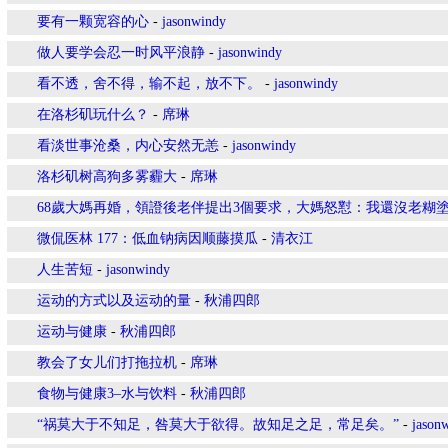
要有一颗宽容的心
-
jasonwindy
做人要学会忍一时风平浪静
-
jasonwindy
看不透，舍不得，输不起，放不下。
-
jasonwindy
在洛杉矶玩什么？
-
席琳
看淡世事沧桑，内心安然无恙
-
jasonwindy
洛杉矶树高狗多雾霾大
-
席琳
68歲大媽再婚，領證後老伴提出3個要求，大媽怒懟：我還沒老糊塗#中
微侃医林 177：低血钠病因顺藤摸瓜
-
清衣江
人生苦短
-
jasonwindy
运动的方式以及运动的量
-
秋浦四郎
运动与健康
-
秋浦四郎
教会了女儿们打拖拉机
-
席琳
食物与健康3–水与饮料
-
秋浦四郎
“祸莫大于不知足，咎莫大于欲得。故知足之足，常足矣。”
-
jason