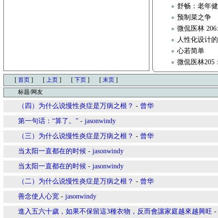
舒畅：老年健
预制菜之争
微侃医林 206
人性化设计
心若简单
微侃医林20
[
首页
]
[
上页
]
[
下页
]
[
末页
]
标题/网友
（四）为什么说慢性炎症是万病之根？
-
曾华
第一句话：“算了。”
-
jasonwindy
（三）为什么说慢性炎症是万病之根？
-
曾华
当太阳一直都在的时候
-
jasonwindy
当太阳一直都在的时候
-
jasonwindy
（二）为什么说慢性炎症是万病之根？
-
曾华
善念使人心宽
-
jasonwindy
進入五六十歲，如果不保留這3種衣物，反而會讓家庭越來越興旺