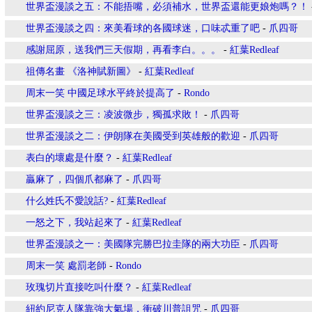
世界盃漫談之五：不能捂嘴，必須補水，世界盃還能更娘炮嗎？！
世界盃漫談之四：來美看球的各國球迷，口味忒重了吧
-
爪四哥
感謝屈原，送我們三天假期，再看李白。。。
-
紅葉Redleaf
祖傳名畫 《洛神賦新圖》
-
紅葉Redleaf
周末一笑 中國足球水平終於提高了
-
Rondo
世界盃漫談之三：凌波微步，獨孤求敗！
-
爪四哥
世界盃漫談之二：伊朗隊在美國受到英雄般的歡迎
-
爪四哥
表白的壞處是什麼？
-
紅葉Redleaf
贏麻了，四個爪都麻了
-
爪四哥
什么姓氏不愛說話?
-
紅葉Redleaf
一怒之下，我站起來了
-
紅葉Redleaf
世界盃漫談之一：美國隊完勝巴拉圭隊的兩大功臣
-
爪四哥
周末一笑 處罰老師
-
Rondo
玫瑰切片直接吃叫什麼？
-
紅葉Redleaf
紐約尼克人隊靠強大氣場，衝破川普詛咒
-
爪四哥