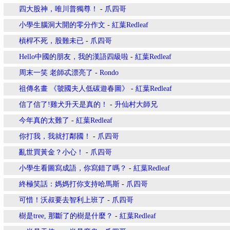
四大股神，唯川普獨尊！
-
爪四哥
小學生腦洞大開的零分作文
-
紅葉Redleaf
槓桿不死，股難未已
-
爪四哥
Hello中國的朋友，我的漢語四級啦
-
紅葉Redleaf
周末一笑 老師忒漂亮了
-
Rondo
祖傳名畫 《虢國夫人低碳遊春圖》
-
紅葉Redleaf
信了信了!雞犬升天是真的！
-
升仙村大師兄
今年真的太難了
-
紅葉Redleaf
你打我，我就打鄰國！
-
爪四哥
亂世買黃金？小心！
-
爪四哥
小學生看圖寫成語，你寫錯了嗎？
-
紅葉Redleaf
終極笑話：媽媽打你支持哈馬斯
-
爪四哥
可惜！沃叔要去智利上班了
-
爪四哥
樹是tree, 那斷了的樹是什麼？
-
紅葉Redleaf