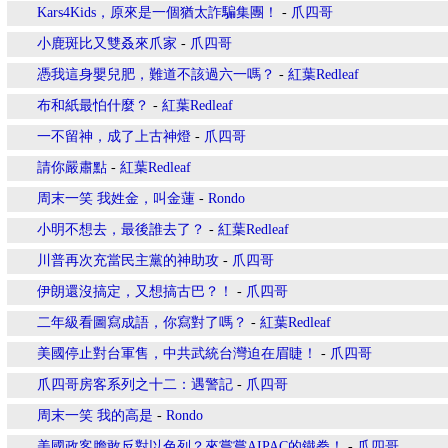
Kars4Kids，原來是一個猶太詐騙集團！
-
爪四哥
小鹿斑比又雙叒來爪家
-
爪四哥
憑我這身嬰兒肥，難道不該過六一嗎？
-
紅葉Redleaf
布和紙最怕什麼？
-
紅葉Redleaf
一不留神，成了上古神燈
-
爪四哥
請你嚴肅點
-
紅葉Redleaf
周末一笑 我姓金，叫金蓮
-
Rondo
小明不想去，最後誰去了？
-
紅葉Redleaf
川普再次充當民主黨的神助攻
-
爪四哥
伊朗還沒搞定，又想搞古巴？！
-
爪四哥
二年級看圖寫成語，你寫對了嗎？
-
紅葉Redleaf
美國停止對台軍售，中共武統台灣迫在眉睫！
-
爪四哥
爪四哥房客系列之十二：遇警記
-
爪四哥
周末一笑 我的高是
-
Rondo
美國政客膽敢反對以色列？來嘗嘗AIPAC的鐵拳！
-
爪四哥