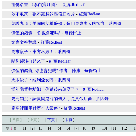
祖傳名畫 《李白賞月圖》
-
紅葉Redleaf
敢不敢來一張不露臉的壓箱底照片
-
紅葉Redleaf
胡說九道：美國國父華盛頓，是山東東夷人的後裔
-
爪四哥
價值的錯覺....你也會犯嗎?
-
每條街上
文言文神翻譯
-
紅葉Redleaf
周末段子：東方不敗！
-
爪四哥
醋和醬油打起來了
-
紅葉Redleaf
價值的錯覺, 你也會犯嗎? 作者：陳康
-
每條街上
周末段子：薩利亞女郎
-
爪四哥
當年我背井離鄉，你猜後來怎麼了？
-
紅葉Redleaf
史海鈎沉：諾貝爾是龍的傳人，是黃帝后裔
-
爪四哥
廚房裡面用什麼打人最疼?
-
紅葉Redleaf
[ 首頁 ]
[ 上頁 ]
[
下頁
]
[
末頁
]
第
1
頁
[1]
[2]
[3]
[4]
[5]
[6]
[7]
[8]
[9]
[10]
[11]
[12]
[1