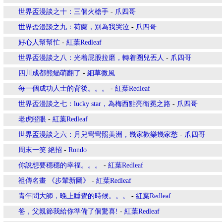
世界盃漫談之十：三個火槍手
-
爪四哥
世界盃漫談之九：荷蘭，別為我哭泣
-
爪四哥
好心人幫幫忙
-
紅葉Redleaf
世界盃漫談之八：光着屁股拉磨，轉着圈兒丟人
-
爪四哥
四川成都熊貓萌翻了
-
細草微風
每一個成功人士的背後。。。
-
紅葉Redleaf
世界盃漫談之七：lucky star，為梅西點亮衛冕之路
-
爪四哥
老虎瞪眼
-
紅葉Redleaf
世界盃漫談之六：月兒彎彎照美洲，幾家歡樂幾家愁
-
爪四哥
周末一笑 絕招
-
Rondo
你說想要穩穩的幸福。。。
-
紅葉Redleaf
祖傳名畫 《步輦新圖》
-
紅葉Redleaf
青年問大師，晚上睡覺的時候。。。
-
紅葉Redleaf
爸，父親節我給你準備了個驚喜!
-
紅葉Redleaf