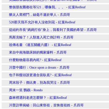
整個朋友圈都在等521，哪像我。。。
-
紅葉Redleaf
猶太人窩裡鬥，絲毫不遜於華人
-
爪四哥
520那天我不允許有人沒收到花
-
紅葉Redleaf
從紐約市長“媽媽打你”身上，我看到了美國的希望
-
爪四哥
馬斯克輸了！人類進入死亡倒計時
-
爪四哥
祖傳名畫 《過五關蘸六醬》
-
紅葉Redleaf
來自中南海聽床師的獨家爆料
-
爪四哥
什麼動物最容易內耗?
-
紅葉Redleaf
川普中國行：Once upon a dream
-
爪四哥
包子和饅頭誰更適合當臥底?
-
紅葉Redleaf
周末段子：擼比奧，別為我哭泣
-
爪四哥
周末一笑 鸚鵡
-
Rondo
森林裡遇到老虎怎麼辦？
-
紅葉Redleaf
川普訪華揭秘：回山東祭祖，並恢復祖姓
-
爪四哥