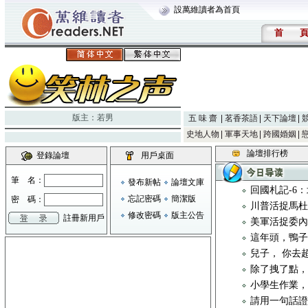
設萬維讀者為首頁
首
版主：
若男
五 味 齋
茗香茶語
天下論壇
史地人物
軍事天地
跨國婚姻
論壇排行榜
登錄論壇
用戶桌面
筆 名：
發布新帖
論壇文庫
回國札記-6
忘記密碼
簡潔版
密 碼：
川普活捉馬
修改密碼
版主公告
註冊新用戶
美軍活捉委
這年頭，鴨
兒子， 你去
除了拽了點
小學生作業
請用一句話