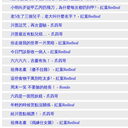
小明向歹徒甲乙丙扔飛刀，為什麼每次都扔到甲?
-
紅葉Redleaf
老5生了三個兒子，老大叫什麼名字？
-
紅葉Redleaf
川普詛咒，再次靈驗
-
爪四哥
川普最近有點兒煩....
-
爪四哥
你走後我的世界一片黑暗
-
紅葉Redleaf
今日門診新收一病人
-
紅葉Redleaf
六六六六，吉慶有魚！
-
爪四哥
祖傳名畫 《傻不拉雞》
-
紅葉Redleaf
這些食物千萬別吃太多!
-
紅葉Redleaf
周末一笑 不要臉的校長！
-
Rondo
六四是一面照妖鏡
-
爪四哥
年輕的時候苦點沒關係
-
紅葉Redleaf
給川普點個讚！
-
爪四哥
祖傳名畫 《搗練仕女圖》
-
紅葉Redleaf