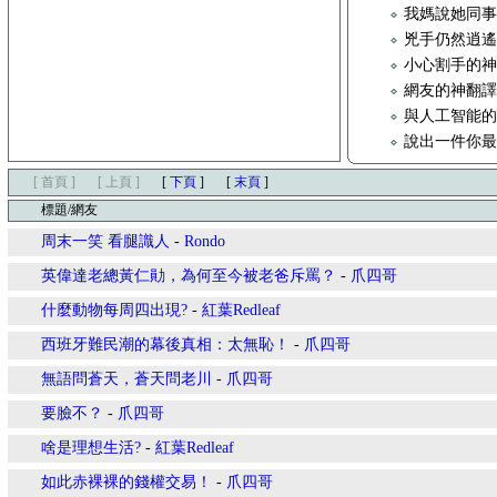
我媽說她同
兇手仍然逍
小心割手的
網友的神翻譯
與人工智能
說出一件你
[ 首頁 ]
[ 上頁 ]
[
下頁
]
[
末頁
]
標題/網友
周末一笑 看腿識人
-
Rondo
英偉達老總黃仁勛，為何至今被老爸斥罵？
-
爪四哥
什麼動物每周四出現?
-
紅葉Redleaf
西班牙難民潮的幕後真相：太無恥！
-
爪四哥
無語問蒼天，蒼天問老川
-
爪四哥
要臉不？
-
爪四哥
啥是理想生活?
-
紅葉Redleaf
如此赤裸裸的錢權交易！
-
爪四哥