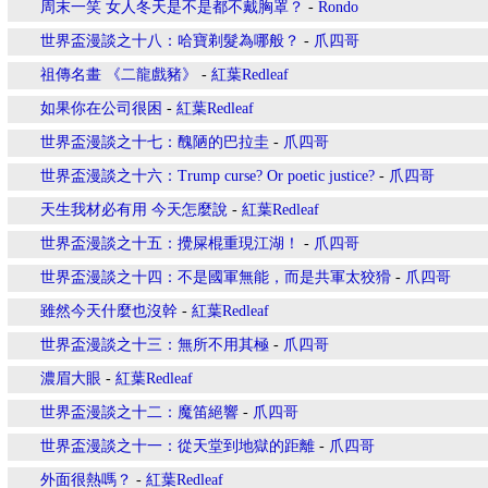
周末一笑 女人冬天是不是都不戴胸罩？
-
Rondo
世界盃漫談之十八：哈寶剃髮為哪般？
-
爪四哥
祖傳名畫 《二龍戲豬》
-
紅葉Redleaf
如果你在公司很困
-
紅葉Redleaf
世界盃漫談之十七：醜陋的巴拉圭
-
爪四哥
世界盃漫談之十六：Trump curse? Or poetic justice?
-
爪四哥
天生我材必有用 今天怎麼說
-
紅葉Redleaf
世界盃漫談之十五：攪屎棍重現江湖！
-
爪四哥
世界盃漫談之十四：不是國軍無能，而是共軍太狡猾
-
爪四哥
雖然今天什麼也沒幹
-
紅葉Redleaf
世界盃漫談之十三：無所不用其極
-
爪四哥
濃眉大眼
-
紅葉Redleaf
世界盃漫談之十二：魔笛絕響
-
爪四哥
世界盃漫談之十一：從天堂到地獄的距離
-
爪四哥
外面很熱嗎？
-
紅葉Redleaf