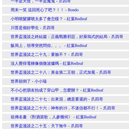
一半是天使，一半是魔鬼
-
爪四哥
周末一笑 這回死心了吧？！！
-
Rondo
小明噴髮膠噴太多了會怎樣？
-
紅葉Redleaf
川普是個好學生
-
爪四哥
世界盃漫談之終結篇：正義戰勝邪惡，好萊塢式的結局
-
爪四哥
飯局上，領導突然問你。。。
-
紅葉Redleaf
世界盃漫談之二十九：要臉不？
-
爪四哥
沒人覺得電梯像個微波爐嗎
-
紅葉Redleaf
世界盃漫談之二十八：黃金第二王朝，正式加冕
-
爪四哥
世界顛倒了
-
小小瑞
不小心把朋友拍成了穿山甲，怎麼辦？
-
紅葉Redleaf
世界盃漫談之二十七：出來混，總是要還的
-
爪四哥
世界盃漫談之二十六：神奇的19，不迷信都不行！
-
爪四哥
祖傳名畫 《對酒當歌，人參幾何》
-
紅葉Redleaf
世界盃漫談之二十五：天下無牛
-
爪四哥