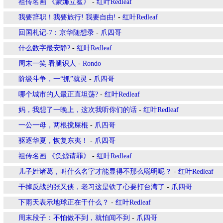
祖传名画 《蒙娜立鲨》
-
红叶Redleaf
我要辞职！我要旅行! 我要自由!
-
红叶Redleaf
回国札记-7：京华随想录
-
爪四哥
什么数字最安静?
-
红叶Redleaf
周末一笑 看腿识人
-
Rondo
阶级斗争，一“抓”就灵
-
爪四哥
哪个城市的人最正直坦荡?
-
红叶Redleaf
妈，我想了一晚上，这次我听你们的话
-
红叶Redleaf
一公一母，两根搅屎棍
-
爪四哥
驱逐华夏，恢复东夷！
-
爪四哥
祖传名画 《负鲸请罪》
-
红叶Redleaf
儿子姓诸葛，叫什么名字才能显得不那么聪明呢？
-
红叶Redleaf
干掉反战的张又侠，老习这是铁了心要打台湾了
-
爪四哥
下雨天表示地球正在干什么？
-
红叶Redleaf
周末段子：不怕做不到，就怕闻不到
-
爪四哥