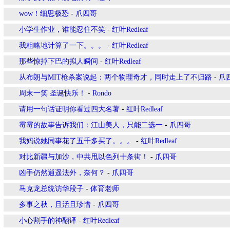
wow！细思极恐
-
爪四哥
小学生作业，谁能忍住不笑
-
红叶Redleaf
我粗略地计算了一下。。。
-
红叶Redleaf
那些惊掉下巴的拟人瞬间
-
红叶Redleaf
从布朗与MIT枪杀案说起：两个物理奇才，同时走上了不归路
-
爪
周末一笑 圣诞快乐！
-
Rondo
请用一句话证明你看过四大名著
-
红叶Redleaf
霉霉的故事告诉我们：江山美人，只能二选一
-
爪四哥
我妈说她同事花了五千多买了。。。
-
红叶Redleaf
对比新疆与加沙，中共甩以色列十条街！
-
爪四哥
凶手仍然逍遥法外，奈何？
-
爪四哥
马克龙总统访华段子
-
体育老师
多事之秋，且活且珍惜
-
爪四哥
小心割手的神翻译
-
红叶Redleaf