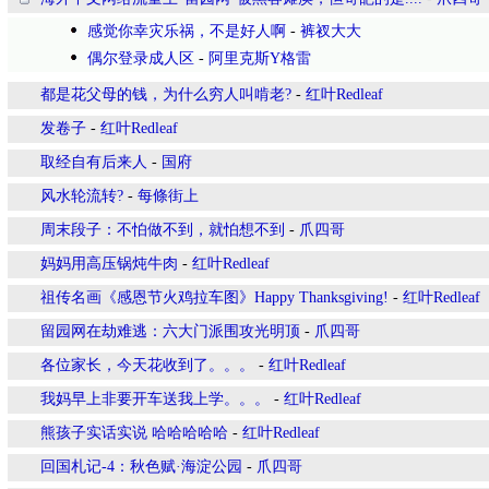
感觉你幸灾乐祸，不是好人啊
-
裤衩大大
偶尔登录成人区
-
阿里克斯Y格雷
都是花父母的钱，为什么穷人叫啃老?
-
红叶Redleaf
发卷子
-
红叶Redleaf
取经自有后来人
-
国府
风水轮流转?
-
每條街上
周末段子：不怕做不到，就怕想不到
-
爪四哥
妈妈用高压锅炖牛肉
-
红叶Redleaf
祖传名画《感恩节火鸡拉车图》Happy Thanksgiving!
-
红叶Redleaf
留园网在劫难逃：六大门派围攻光明顶
-
爪四哥
各位家长，今天花收到了。。。
-
红叶Redleaf
我妈早上非要开车送我上学。。。
-
红叶Redleaf
熊孩子实话实说 哈哈哈哈哈
-
红叶Redleaf
回国札记-4：秋色赋·海淀公园
-
爪四哥