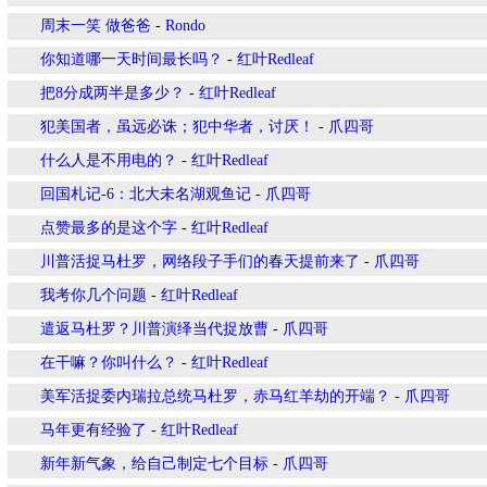
周末一笑 做爸爸
-
Rondo
你知道哪一天时间最长吗？
-
红叶Redleaf
把8分成两半是多少？
-
红叶Redleaf
犯美国者，虽远必诛；犯中华者，讨厌！
-
爪四哥
什么人是不用电的？
-
红叶Redleaf
回国札记-6：北大未名湖观鱼记
-
爪四哥
点赞最多的是这个字
-
红叶Redleaf
川普活捉马杜罗，网络段子手们的春天提前来了
-
爪四哥
我考你几个问题
-
红叶Redleaf
遣返马杜罗？川普演绎当代捉放曹
-
爪四哥
在干嘛？你叫什么？
-
红叶Redleaf
美军活捉委内瑞拉总统马杜罗，赤马红羊劫的开端？
-
爪四哥
马年更有经验了
-
红叶Redleaf
新年新气象，给自己制定七个目标
-
爪四哥