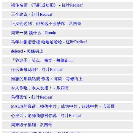
祖传名画 《马到成功图》
-
红叶Redleaf
三个建议
-
红叶Redleaf
正义会迟到，但永远不会缺席
-
爪四哥
周末一笑 魏什么
-
Rondo
马年抽象谐音梗 哈哈哈哈哈
-
红叶Redleaf
deleted
-
每條街上
「谷冰子」笑点、短文
-
每條街上
什么鱼最聪明?
-
红叶Redleaf
难忘的那颗钻戒 作者：陈康
-
每條街上
令人作呕，令人发指！
-
爪四哥
鸟很害怕
-
红叶Redleaf
MAGA的真谛：模仿中共，成为中共，超越中共
-
爪四哥
心里话，老师我想对你说
-
红叶Redleaf
周末段子集锦
-
爪四哥