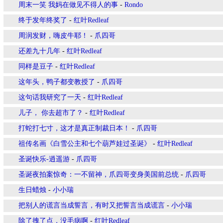
周末一笑 我妈在做见不得人的事
-
Rondo
终于发年终奖了
-
红叶Redleaf
周润发财，嗨皮牛耶！
-
爪四哥
还差九十几年
-
红叶Redleaf
同样是豆子
-
红叶Redleaf
这年头，鸭子都变教授了
-
爪四哥
这句话我研究了一天
-
红叶Redleaf
儿子， 你去超市了？
-
红叶Redleaf
打蛇打七寸，这才是真正制裁日本！
-
爪四哥
祖传名画《白雪公主和七个葫芦娃过圣诞》
-
红叶Redleaf
圣诞快乐-逍遥游
-
爪四哥
圣诞夜拍案惊奇：一不留神，爪四哥变身美国前总统
-
爪四哥
生日蜡烛
-
小小瑞
把别人的谎言当成誓言，有时又把誓言当成谎言
-
小小瑞
除了拽了点，没毛病啊
-
红叶Redleaf