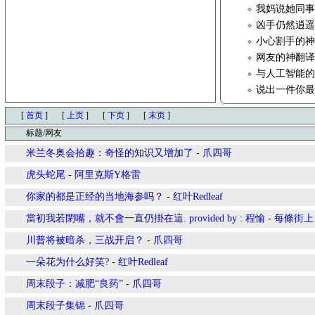
我妈说她同
凶手仍然逍
小心割手的
网友的神翻译
与人工智能
说出一件你
[
首页
]
[
上页
]
[
下页
]
[
末页
]
标题/网友
米兰冬奥会拾趣：奇怪的知识又增加了
-
爪四哥
虎头蛇尾
-
阿里克斯Y格雷
你家的都是正经的当地海参吗？
-
红叶Redleaf
當初我若閉嘴，就不會一直仍掛在這. provided by : 程愉
-
每條街上
川普将被暗杀，三战开启？
-
爪四哥
一朵花为什么好笑?
-
红叶Redleaf
周末段子：减肥“良药”
-
爪四哥
周末段子集锦
-
爪四哥