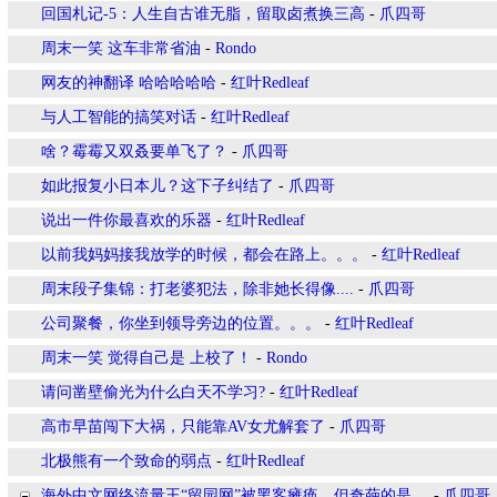
回国札记-5：人生自古谁无脂，留取卤煮换三高
-
爪四哥
周末一笑 这车非常省油
-
Rondo
网友的神翻译 哈哈哈哈哈
-
红叶Redleaf
与人工智能的搞笑对话
-
红叶Redleaf
啥？霉霉又双叒要单飞了？
-
爪四哥
如此报复小日本儿？这下子纠结了
-
爪四哥
说出一件你最喜欢的乐器
-
红叶Redleaf
以前我妈妈接我放学的时候，都会在路上。。。
-
红叶Redleaf
周末段子集锦：打老婆犯法，除非她长得像....
-
爪四哥
公司聚餐，你坐到领导旁边的位置。。。
-
红叶Redleaf
周末一笑 觉得自己是 上校了！
-
Rondo
请问凿壁偷光为什么白天不学习?
-
红叶Redleaf
高市早苗闯下大祸，只能靠AV女尤解套了
-
爪四哥
北极熊有一个致命的弱点
-
红叶Redleaf
海外中文网络流量王“留园网”被黑客瘫痪，但奇葩的是....
-
爪四哥