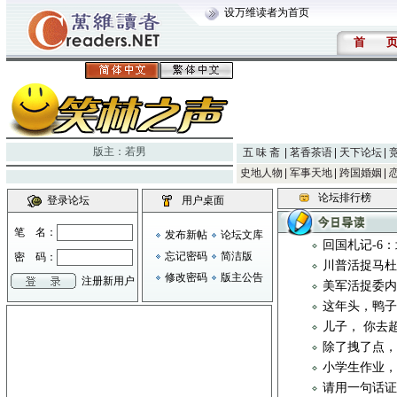
设万维读者为首页
首
版主：
若男
五 味 斋
茗香茶语
天下论坛
史地人物
军事天地
跨国婚姻
论坛排行榜
登录论坛
用户桌面
笔 名：
发布新帖
论坛文库
回国札记-6
忘记密码
简洁版
密 码：
川普活捉马
修改密码
版主公告
注册新用户
美军活捉委
这年头，鸭
儿子， 你去
除了拽了点
小学生作业
请用一句话