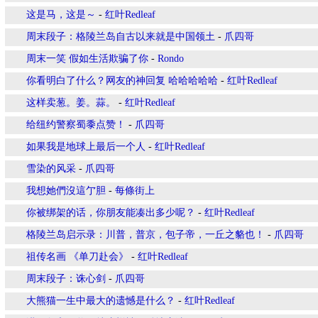
这是马，这是～
-
红叶Redleaf
周末段子：格陵兰岛自古以来就是中国领土
-
爪四哥
周末一笑 假如生活欺骗了你
-
Rondo
你看明白了什么？网友的神回复 哈哈哈哈哈
-
红叶Redleaf
这样卖葱。姜。蒜。
-
红叶Redleaf
给纽约警察蜀黍点赞！
-
爪四哥
如果我是地球上最后一个人
-
红叶Redleaf
雪染的风采
-
爪四哥
我想她們沒這亇胆
-
每條街上
你被绑架的话，你朋友能凑出多少呢？
-
红叶Redleaf
格陵兰岛启示录：川普，普京，包子帝，一丘之貉也！
-
爪四哥
祖传名画 《单刀赴会》
-
红叶Redleaf
周末段子：诛心剑
-
爪四哥
大熊猫一生中最大的遗憾是什么？
-
红叶Redleaf