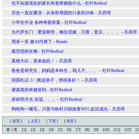
也不知道现在的家长和老师都急什么
-
红叶Redleaf
历史一直在重演：从丧权辱国的21条到28条
-
爪四哥
小学生作业 各种奇葩答案
-
红叶Redleaf
当代罗生门：爱泼斯坦，梅拉尼娅，川普，普京。。。。
-
爪四哥
周末一笑 被AI代替了
-
Rondo
最恐慌的生物
-
红叶Redleaf
真相大白，原来如此！
-
爪四哥
爸爸是研究生，妈妈是本科生，我儿子。。。
-
红叶Redleaf
回国札记-3：瞧这孙子，滑得多好！
-
爪四哥
谢谢真的有被笑到
-
红叶Redleaf
床前明月光 应该。。。
-
红叶Redleaf
狗咬狗一嘴毛，川普与铁杆川粉政客MTG反目成仇
-
爪四哥
[
首页
]
[
上页
]
[
下页
]
[
末页
]
第
3
页
[1]
[2]
[3]
[4]
[5]
[6]
[7]
[8]
[9]
[10]
[11]
[12]
[1