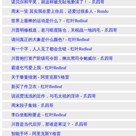
诺贝尔和平奖，就这样被无耻地亵渎了！
-
爪四哥
周末一笑 其实我在爱上你后，还爱过很多人
-
Rondo
世界上最棒的运动是什么？
-
红叶Redleaf
川普明修栈道，老习暗度陈仓，关税战一地鸡毛
-
爪四哥
请问真正的大象是什么颜色?
-
红叶Redleaf
有一个字，人人见了都会念错
-
红叶Redleaf
川普炮打资产阶级司令部，揪出黑司令鲍威尔
-
爪四哥
霸道乞丐爱上我
-
红叶Redleaf
关于黎曼猜测
-
阿里克斯Y格雷
新买了件卫衣
-
红叶Redleaf
说说贾浅浅的近作，与毛太祖的淫诗
-
爪四哥
周末段子集锦
-
爪四哥
李白坐船刚要走
-
红叶Redleaf
川普是当代后羿，那谁是寒浞？
-
爪四哥
智能手环
-
阿里克斯Y格雷