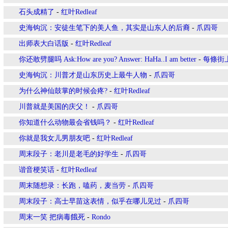
石头成精了
-
红叶Redleaf
史海钩沉：安徒生笔下的美人鱼，其实是山东人的后裔
-
爪四哥
出师表大白话版
-
红叶Redleaf
你还敢劈腿吗 Ask:How are you? Answer: HaHa..I am better
-
每條街
史海钩沉：川普才是山东历史上最牛人物
-
爪四哥
为什么神仙鼓掌的时候会疼?
-
红叶Redleaf
川普就是美国的庆父！
-
爪四哥
你知道什么动物最会省钱吗？
-
红叶Redleaf
你就是我女儿男朋友吧
-
红叶Redleaf
周末段子：老川是老毛的好学生
-
爪四哥
谐音梗笑话
-
红叶Redleaf
周末随想录：长跑，嗑药，麦当劳
-
爪四哥
周末段子：高士早苗这表情，似乎在哪儿见过
-
爪四哥
周末一笑 把病毒餓死
-
Rondo