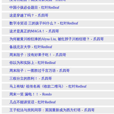
中国小孩必会题目
-
红叶Redleaf
这是穿越了吗？
-
爪四哥
数字冷笑话 三的孩子叫什么？
-
红叶Redleaf
这才是真正的MAGA！
-
爪四哥
为何被黄川粉狂捧的Alysa Liu, 被红脖子川粉狂喷？
-
爪四哥
备战北京大学
-
红叶Redleaf
周末段子：没有好果子吃！
-
爪四哥
你以为和实际上
-
红叶Redleaf
周末段子：一图胜过千言万语
-
爪四哥
三权分立的胜利！
-
爪四哥
马上有钱! 祖传名画《收款二维马》
-
红叶Redleaf
周末一笑 漏电！！
-
Rondo
几点不能讲笑话
-
红叶Redleaf
王子犯法与庶民同罪：英国重新成为西方灯塔
-
爪四哥