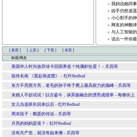
我妈说她同
凶手仍然逍
小心割手的
网友的神翻译
与人工智能
说出一件你
[
首页
]
[
上页
]
[
下页
]
[
末页
]
标题/网友
美国华人时兴放弃绿卡回国养老？纯属虾扯蛋！
-
爪四哥
祖传名画 《晨起画皮图》
-
红叶Redleaf
东方不亮西方亮，老毛的孙子终于爬上最高权力的巅峰
-
爪四哥
未婚人不妨试试 ! 以古鉴今，谈异族融合的漂亮成绩单
-
每條街上
女儿当选班长回来以后
-
红叶Redleaf
周末段子：鹅蛋的传说
-
爪四哥
月亮的妈妈是谁？
-
红叶Redleaf
没有共产党，就没有如来佛
-
爪四哥