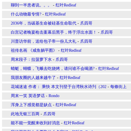
聊到一半患者说。。。
-
红叶Redleaf
什么动物最专情?
-
红叶Redleaf
2036年，当碳基生命被硅基生命取代
-
爪四哥
白宫记者晚宴枪击案幕后黑手，终于浮出水面！
-
爪四哥
川普访华前，送给包子帝一份儿大礼
-
爪四哥
祖传名画 《咸鱼躺平图》
-
红叶Redleaf
周末段子：拉菠萝下水
-
爪四哥
蜻蜓，蝴蝶，飞蛾去吃烧烤，请问谁不会喝酒?
-
红叶Redleaf
我朋友圈的人越来越牛了
-
红叶Redleaf
花城迷途 作者： 乘快 本文刊登于台湾秋水诗刋（202
-
每條街上
周末一笑 英语梦话
-
Rondo
浑身上下感觉都是缺点
-
红叶Redleaf
此地无银三百两
-
爪四哥
能不能一觉醒来收到好消息
-
红叶Redleaf