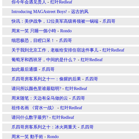
你今年会遇见贵人
-
红叶Redleaf
Introducing MAGAstreet Boys!
-
远古的风
快讯：美伊战争，12位美军高级将领被一锅端
-
爪四哥
周末一笑 只睡一個小時
-
Rondo
细思极恐，目瞪口呆！
-
爪四哥
关于我到北京工作，老板给安排住宿这件事儿
-
红叶Redleaf
葡萄牙和西班牙，中间的是什么？
-
红叶Redleaf
如此最后通牒
-
爪四哥
爪四哥房客系列之十一：偷腥的后果
-
爪四哥
请问所以颜色里谁最聪明?
-
红叶Redleaf
周末随笔：天边有朵马做的云
-
爪四哥
祖传名画 《背水一战》
-
红叶Redleaf
请问什么数字最穷?
-
红叶Redleaf
爪四哥房客系列之十：冰火两重天
-
爪四哥
周末一笑 動手術
-
Rondo