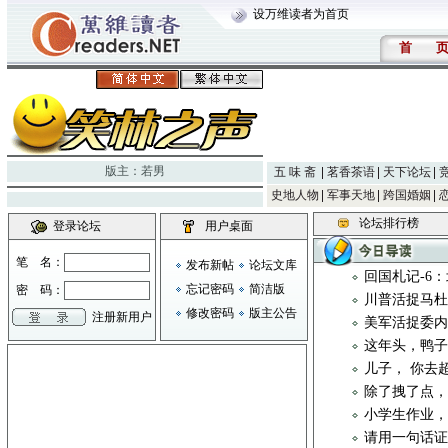
设万维读者为首页
首
版主：
若男
五 味 斋
茗香茶语
天下论坛
史地人物
军事天地
跨国婚姻
论坛排行榜
登录论坛
用户桌面
笔 名：
发布新帖
论坛文库
回国札记-6
忘记密码
简洁版
密 码：
川普活捉马
修改密码
版主公告
注册新用户
美军活捉委
这年头，鸭
儿子， 你去
除了拽了点
小学生作业
请用一句话