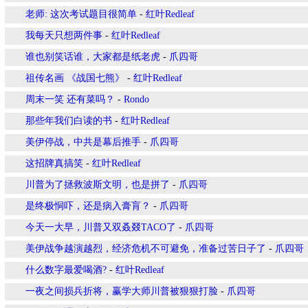
老师: 这次考试题目很简单
-
红叶Redleaf
我每天只想两件事
-
红叶Redleaf
谁也别笑话谁，大家都是纸老虎
-
爪四哥
祖传名画 《战国七熊》
-
红叶Redleaf
周末一笑 还有菜吗？
-
Rondo
那些年我们白读的书
-
红叶Redleaf
美伊停战，中共是幕后推手
-
爪四哥
这招牌真搞笑
-
红叶Redleaf
川普为了拯救波斯文明，也是拼了
-
爪四哥
是终极恫吓，还是病入膏肓？
-
爪四哥
今天一大早，川普又双叒叕TACO了
-
爪四哥
美伊战争越演越烈，经济危机不可避免，准备过苦日子了
-
爪四哥
什么数字最爱喝酒?
-
红叶Redleaf
一夜之间损兵折将，赢学大师川普被狠狠打脸
-
爪四哥