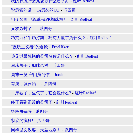
我的双胞胎女儿要取什么名字好
-
红叶Redleaf
说最狠的话，TA最怂的CO
-
爪四哥
祖传名画 《蜘蛛侠PK蜘蛛精》
-
红叶Redleaf
又双叒封了！
-
爪四哥
巧克力和牛奶打架，巧克力赢了为什么？
-
红叶Redleaf
“反犹主义者”的道歉
-
FreeHiker
你见过最惊艳的公司名称是什么？
-
红叶Redleaf
周末段子：如此杂种
-
爪四哥
周末一笑 守门员习惯
-
Rondo
有病，就要治！
-
爪四哥
一床被子，生气了，它会说什么?
-
红叶Redleaf
终于看到正常的公司了
-
红叶Redleaf
终极甩锅侠
-
爪四哥
彻底的疯狂!
-
爪四哥
同样是女政客，天差地别！
-
爪四哥