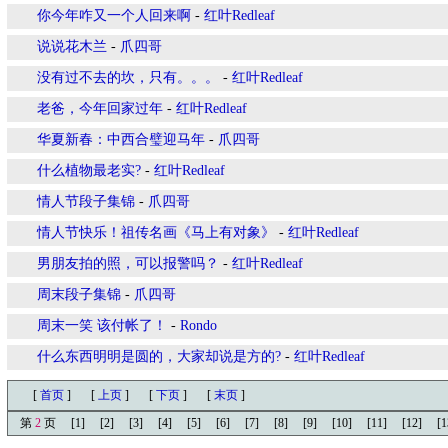
你今年咋又一个人回来啊
-
红叶Redleaf
说说花木兰
-
爪四哥
没有过不去的坎，只有。。。
-
红叶Redleaf
老爸，今年回家过年
-
红叶Redleaf
华夏新春：中西合璧迎马年
-
爪四哥
什么植物最老实?
-
红叶Redleaf
情人节段子集锦
-
爪四哥
情人节快乐！祖传名画《马上有对象》
-
红叶Redleaf
男朋友拍的照，可以报警吗？
-
红叶Redleaf
周末段子集锦
-
爪四哥
周末一笑 该付帐了！
-
Rondo
什么东西明明是圆的，大家却说是方的?
-
红叶Redleaf
[
首页
]
[
上页
]
[
下页
]
[
末页
]
第
2
页
[1]
[2]
[3]
[4]
[5]
[6]
[7]
[8]
[9]
[10]
[11]
[12]
[1