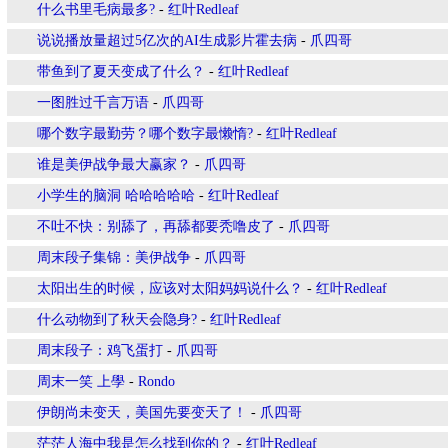
什么书里毛病最多?
-
红叶Redleaf
说说播放量超过5亿次的AI生成影片霍去病
-
爪四哥
带鱼到了夏天变成了什么？
-
红叶Redleaf
一图胜过千言万语
-
爪四哥
哪个数字最勤劳？哪个数字最懒惰?
-
红叶Redleaf
谁是美伊战争最大赢家？
-
爪四哥
小学生的脑洞 哈哈哈哈哈
-
红叶Redleaf
不吐不快：别舔了，再舔都要秃噜皮了
-
爪四哥
周末段子集锦：美伊战争
-
爪四哥
太阳出生的时候，应该对太阳妈妈说什么？
-
红叶Redleaf
什么动物到了秋天会隐身?
-
红叶Redleaf
周末段子：鸡飞蛋打
-
爪四哥
周末一笑 上學
-
Rondo
伊朗尚未变天，美国先要变天了！
-
爪四哥
茫茫人海中我是怎么找到你的？
-
红叶Redleaf