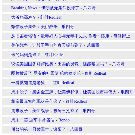
Breaking News：伊朗被无条件投降了
-
爪四哥
大爷您高寿？
-
红叶Redleaf
微信段子集锦：美伊战争
-
爪四哥
从旧案看俗语：最毒妇人心与无毒不丈夫 作者：陈康
-
每條街上
美伊战争，让段子手们的春天提前到了
-
爪四哥
米的妈妈是谁？
-
红叶Redleaf
说说美国国务卿卢比奥：出卖的灵魂，还能赎回吗？
-
爪四哥
图片放反了 网友的神回复 哈哈哈哈哈
-
红叶Redleaf
一看就知道是老猿工
-
红叶Redleaf
周末段子：感谢金三胖，让美伊和谈，让美国股市再伟大
-
爪四哥
相亲最真实的现状是什么？
-
红叶Redleaf
周末段子：美伊战争，被阿三抢戏了
-
爪四哥
周末一笑 这车非常省油
-
Rondo
川普的第一只替罪羊，滚蛋了
-
爪四哥