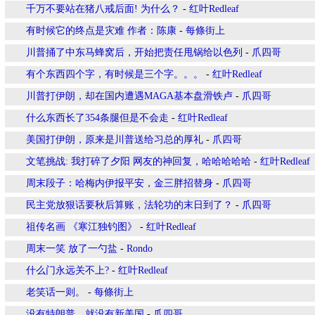
千万不要站在猪八戒后面! 为什么？
-
红叶Redleaf
有时候它的终点是灾难 作者：陈康
-
每條街上
川普捅了中东马蜂窝后，开始把责任甩锅给以色列
-
爪四哥
有个东西四个字，有时候是三个字。。。
-
红叶Redleaf
川普打伊朗，却在国内遭遇MAGA基本盘滑铁卢
-
爪四哥
什么东西长了354条腿但是不会走
-
红叶Redleaf
美国打伊朗，原来是川普送给习总的厚礼
-
爪四哥
文笔挑战: 我打碎了夕阳 网友的神回复，哈哈哈哈哈
-
红叶Redleaf
周末段子：哈梅内伊报平安，金三胖招替身
-
爪四哥
民主党放狠话要秋后算账，法轮功的末日到了？
-
爪四哥
祖传名画 《寒江独钓图》
-
红叶Redleaf
周末一笑 放了一勺盐
-
Rondo
什么门永远关不上?
-
红叶Redleaf
老笑话一则。
-
每條街上
没有特朗普，就没有新美国
-
爪四哥