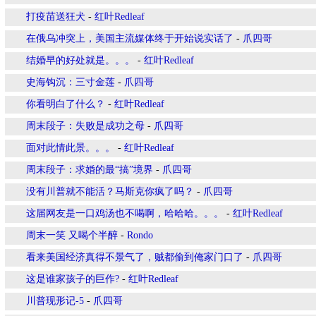
打疫苗送狂犬
-
红叶Redleaf
在俄乌冲突上，美国主流媒体终于开始说实话了
-
爪四哥
结婚早的好处就是。。。
-
红叶Redleaf
史海钩沉：三寸金莲
-
爪四哥
你看明白了什么？
-
红叶Redleaf
周末段子：失败是成功之母
-
爪四哥
面对此情此景。。。
-
红叶Redleaf
周末段子：求婚的最“搞”境界
-
爪四哥
没有川普就不能活？马斯克你疯了吗？
-
爪四哥
这届网友是一口鸡汤也不喝啊，哈哈哈。。。
-
红叶Redleaf
周末一笑 又喝个半醉
-
Rondo
看来美国经济真得不景气了，贼都偷到俺家门口了
-
爪四哥
这是谁家孩子的巨作?
-
红叶Redleaf
川普现形记-5
-
爪四哥