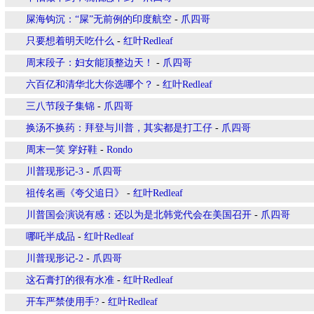
屎海钩沉：“屎”无前例的印度航空
-
爪四哥
只要想着明天吃什么
-
红叶Redleaf
周末段子：妇女能顶整边天！
-
爪四哥
六百亿和清华北大你选哪个？
-
红叶Redleaf
三八节段子集锦
-
爪四哥
换汤不换药：拜登与川普，其实都是打工仔
-
爪四哥
周末一笑 穿好鞋
-
Rondo
川普现形记-3
-
爪四哥
祖传名画《夸父追日》
-
红叶Redleaf
川普国会演说有感：还以为是北韩党代会在美国召开
-
爪四哥
哪吒半成品
-
红叶Redleaf
川普现形记-2
-
爪四哥
这石膏打的很有水准
-
红叶Redleaf
开车严禁使用手?
-
红叶Redleaf