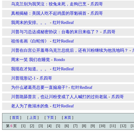
乌克兰别为我哭泣：狡兔未死，走狗已烹
-
爪四哥
真相揭秘：美国人吃不起鸡蛋的罪魁祸首
-
爪四哥
我周末的安排。。。
-
红叶Redleaf
川普与习总达成秘密协议：台毒的末日来临了？
-
爪四哥
祖传名画《白蛇传》
-
红叶Redleaf
川普在白宫公开羞辱乌克兰总统后，还有川粉继续为他洗地吗？
-
周末一笑 我们在睡觉
-
Rondo
我现在才知道。。。
-
红叶Redleaf
川普现形记-1
-
爪四哥
为什么诸葛亮总要一直搧扇子?
-
红叶Redleaf
川普跪舔普京，也让川粉变成了人人喊打的过街老鼠
-
爪四哥
老人为了救溺水的鱼
-
红叶Redleaf
[
首页
]
[
上页
]
[
下页
]
[
末页
]
第
6
页
[1]
[2]
[3]
[4]
[5]
[6]
[7]
[8]
[9]
[10]
[11]
[12]
[1