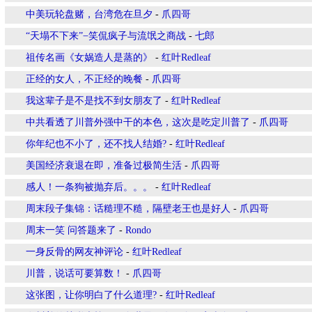
中美玩轮盘赌，台湾危在旦夕
-
爪四哥
“天塌不下来” ̶ 笑侃疯子与流氓之商战
-
七郎
祖传名画《女娲造人是蒸的》
-
红叶Redleaf
正经的女人，不正经的晚餐
-
爪四哥
我这辈子是不是找不到女朋友了
-
红叶Redleaf
中共看透了川普外强中干的本色，这次是吃定川普了
-
爪四哥
你年纪也不小了，还不找人结婚?
-
红叶Redleaf
美国经济衰退在即，准备过极简生活
-
爪四哥
感人！一条狗被抛弃后。。。
-
红叶Redleaf
周末段子集锦：话糙理不糙，隔壁老王也是好人
-
爪四哥
周末一笑 问答题来了
-
Rondo
一身反骨的网友神评论
-
红叶Redleaf
川普，说话可要算数！
-
爪四哥
这张图，让你明白了什么道理?
-
红叶Redleaf