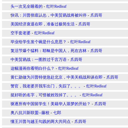
头一次见全睡着的
-
红叶Redleaf
快讯：川普彻底认怂，中美贸易战将被叫停
-
爪四哥
美国经济衰退在即，准备过极简生活
-
爪四哥
空手套老婆
-
红叶Redleaf
毕业给学生发个碗是什么意思？
-
红叶Redleaf
复活节爆个猛料：耶稣是中国人，死在吉林
-
爪四哥
中美贸易战：一图胜过千言万语
-
爪四哥
这幅漫画你看明白什么？
-
红叶Redleaf
黄仁勋做为川普特使急赴北京，中美关税战和谈在即
-
爪四哥
警官，我老婆开我车出门，失踪了。。。
-
红叶Redleaf
挺好听的名字，可惜被姓毁掉了。。。
-
红叶Redleaf
驱逐所有中国留学生！美籍华人噩梦的开始？
-
爪四哥
奥八抗川新联盟--藤校
-
七郎
懂王川普与越王勾践的两大共同点
-
爪四哥