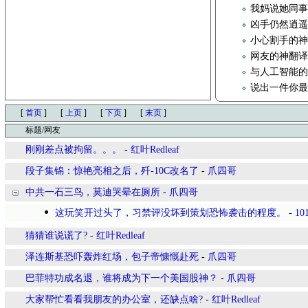
我妈说她同
凶手仍然逍
小心割手的
网友的神翻译
与人工智能
说出一件你
[
首页
]
[
上页
]
[
下页
]
[
末页
]
标题/网友
刚刚差点被拘留。。。
-
红叶Redleaf
段子集锦：惊艳亮相之后，歼-10C改名了
-
爪四哥
中共一石三鸟，莫迪哭晕在厕所
-
爪四哥
这玩笑开过头了，习禁评没坏到策划恐怖袭击的程度。
-
101
猜猜谁说谎了?
-
红叶Redleaf
泽连斯基恐吓轰炸红场，包子帝慷慨赴死
-
爪四哥
巴菲特功成名退，谁将成为下一个美国股神？
-
爪四哥
大家帮忙看看我朋友的办公室，还缺点啥?
-
红叶Redleaf