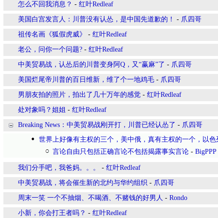
怎么不回我消息？
-
红叶Redleaf
美国白宫发言人：川普没有认怂，是中国先道歉的！
-
爪四哥
祖传名画《狐假虎威》
-
红叶Redleaf
老公，问你一个问题?
-
红叶Redleaf
中美贸易战，认怂后的川普变身阿Q，又“赢麻”了
-
爪四哥
美国烂尾帝川普的百日维新，维了个一地鸡毛
-
爪四哥
男朋友拍的照片，拍出了几十万年的感觉
-
红叶Redleaf
处对象吗？姐姐
-
红叶Redleaf
Breaking News：中美贸易战刚开打，川普已经认怂了
-
爪四哥
世界上好像有主权的三个，美中俄，真有主权的一个，以色
言论自由只包括正确言论不包括揭露事实言论
-
BigPPP
我们分手吧，我爸妈。。。
-
红叶Redleaf
中美贸易战，将会催生新的北约与华约组织
-
爪四哥
周末一笑 一个不抽烟、不喝酒、不赌钱的好男人
-
Rondo
小新，你会打王者吗？
-
红叶Redleaf