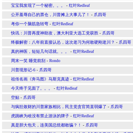
宝宝我发现了一个秘密。。。
-
红叶Redleaf
公开羞辱自己的票仓，川普摊上大事儿了！
-
爪四哥
考你一个脑筋急转弯
-
红叶Redleaf
快讯：川普再度神助攻，澳大利亚大选工党获胜
-
爪四哥
终极解密：八年前直接认怂，这次老习为何敢硬刚老川？
-
爪四哥
真的神医，短短几句话就。。。
-
红叶Redleaf
周末一笑 睡觉前刮
-
Rondo
川普现形记-6
-
爪四哥
祖传名画《奔马图》马斯克真迹
-
红叶Redleaf
今天终于见面了。。。
-
红叶Redleaf
空贴
-
爪四哥
与疯狂敛财的川普家族相比，民主党贪官简直弱爆了
-
爪四哥
虎跳峡为啥没有禁止游泳的牌子
-
红叶Redleaf
真是胆大包天，连美国总统都敢骗？！
-
爪四哥