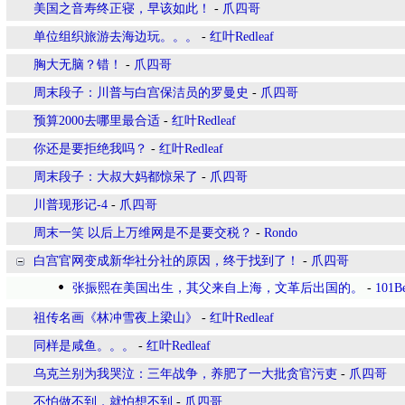
美国之音寿终正寝，早该如此！
-
爪四哥
单位组织旅游去海边玩。。。
-
红叶Redleaf
胸大无脑？错！
-
爪四哥
周末段子：川普与白宫保洁员的罗曼史
-
爪四哥
预算2000去哪里最合适
-
红叶Redleaf
你还是要拒绝我吗？
-
红叶Redleaf
周末段子：大叔大妈都惊呆了
-
爪四哥
川普现形记-4
-
爪四哥
周末一笑 以后上万维网是不是要交税？
-
Rondo
白宫官网变成新华社分社的原因，终于找到了！
-
爪四哥
张振熙在美国出生，其父来自上海，文革后出国的。
-
101Be
祖传名画《林冲雪夜上梁山》
-
红叶Redleaf
同样是咸鱼。。。
-
红叶Redleaf
乌克兰别为我哭泣：三年战争，养肥了一大批贪官污吏
-
爪四哥
不怕做不到，就怕想不到
-
爪四哥