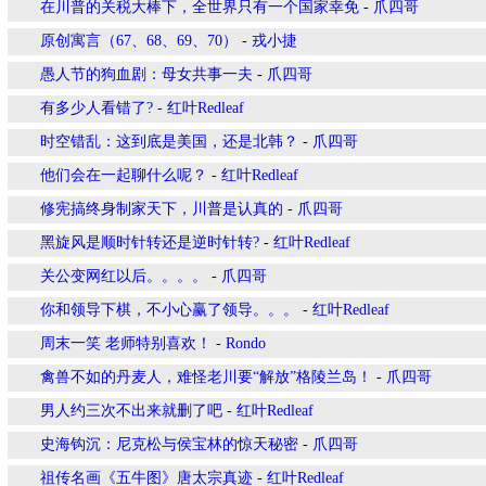
在川普的关税大棒下，全世界只有一个国家幸免
-
爪四哥
原创寓言（67、68、69、70）
-
戎小捷
愚人节的狗血剧：母女共事一夫
-
爪四哥
有多少人看错了?
-
红叶Redleaf
时空错乱：这到底是美国，还是北韩？
-
爪四哥
他们会在一起聊什么呢？
-
红叶Redleaf
修宪搞终身制家天下，川普是认真的
-
爪四哥
黑旋风是顺时针转还是逆时针转?
-
红叶Redleaf
关公变网红以后。。。。
-
爪四哥
你和领导下棋，不小心赢了领导。。。
-
红叶Redleaf
周末一笑 老师特别喜欢！
-
Rondo
禽兽不如的丹麦人，难怪老川要“解放”格陵兰岛！
-
爪四哥
男人约三次不出来就删了吧
-
红叶Redleaf
史海钩沉：尼克松与侯宝林的惊天秘密
-
爪四哥
祖传名画《五牛图》唐太宗真迹
-
红叶Redleaf