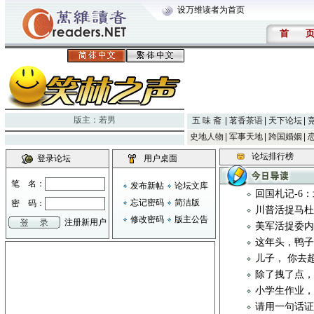
设万维读者为首页
首
版主：
若男
五 味 斋
茗香茶语
天下论坛
史地人物
军事天地
跨国婚姻
论坛排行榜
登录论坛
用户桌面
笔 名：
发布新帖
论坛文库
回国札记-6
忘记密码
简洁版
密 码：
川普活捉马
修改密码
版主公告
注册新用户
美军活捉委
这年头，鸭
儿子， 你去
除了拽了点
小学生作业
请用一句话