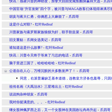
快讯：感谢川普的神助攻，加拿大自由党咸鱼翻身赢得大选
-
爪四
中国官场“升官发财”四个字，被川普与MAGA政客们体现得淋漓尽
胡亥与蒋大仁勇，你俩惹上大麻烦了
-
爪四哥
这是什么对联?
-
红叶Redleaf
川普家族与索罗斯家族狼狈为奸，联手割韭菜
-
爪四哥
旧文重贴：爪闺女选美记
-
爪四哥
谁知道这是什么故事?
-
红叶Redleaf
快讯：川普今天终于等来了习总的电话
-
爪四哥
脑子里进三国了，哈哈哈哈哈
-
红叶Redleaf
公道自在人心，万维沉默的大多数发声了！
-
爪四哥
同意，右派普遍缺乏基本道德，连教皇方济各也羞辱，只因
祖传名画《大禹治水》三星堆出土
-
红叶Redleaf
说说狗杂种胡亥
-
爪四哥
我对你挺满意的。。。
-
红叶Redleaf
继女股神佩罗西之后，又一个女股神在美国政坛冉冉升起
-
爪四哥