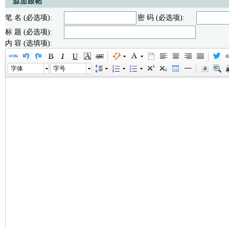
笔 名 (必选项):
密 码 (必选项):
标 题 (必选项):
内 容 (选填项):
字体
字号