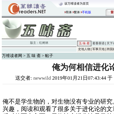
设万维读者为首页
首
简体
繁体
手机版
版主：
红树林
五 味 斋
茗香茶语
天下
史地人物
军事天地
跨国
万维读者网
>
五 味 斋
> 帖子
俺为何相信进化
送交者:
newwild
2019年01月21日07:43:44 于
俺不是学生物的，对生物没有专业的研究
兴趣，阅读和观看了很多关于进化论的文