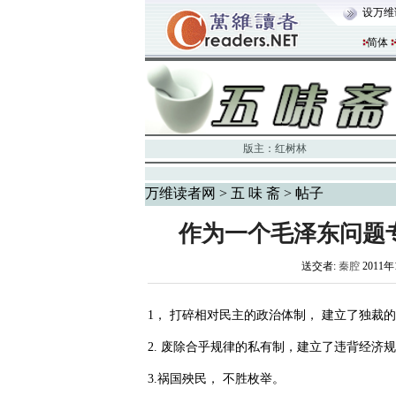
设万维
简体
版主：
红树林
万维读者网
>
五 味 斋
> 帖子
作为一个毛泽东问题
送交者:
秦腔
2011年
1， 打碎相对民主的政治体制， 建立了独裁
2. 废除合乎规律的私有制，建立了违背经济
3.祸国殃民， 不胜枚举。