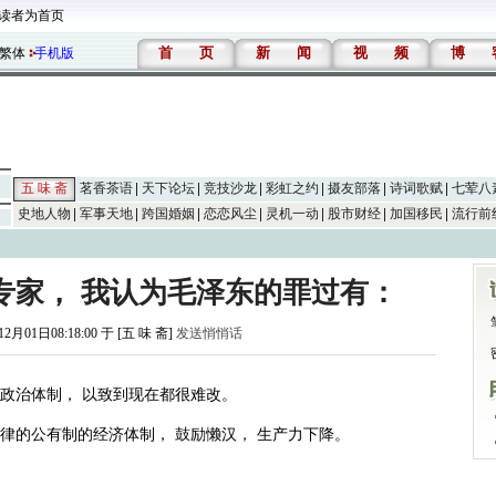
读者为首页
首
页
新
闻
视
频
博
繁体
手机版
五 味 斋
茗香茶语
天下论坛
竞技沙龙
彩虹之约
摄友部落
诗词歌赋
七荤八
史地人物
军事天地
跨国婚姻
恋恋风尘
灵机一动
股市财经
加国移民
流行前
专家， 我认为毛泽东的罪过有：
12月01日08:18:00 于 [五 味 斋]
发送悄悄话
的政治体制， 以致到现在都很难改。
规律的公有制的经济体制， 鼓励懒汉， 生产力下降。