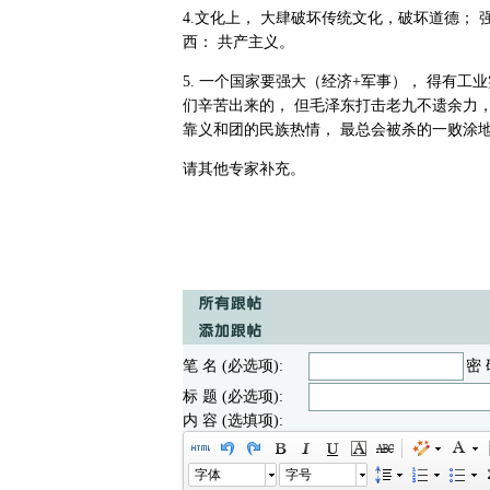
4.文化上， 大肆破坏传统文化，破坏道德；
西： 共产主义。
5. 一个国家要强大（经济+军事）， 得有
们辛苦出来的， 但毛泽东打击老九不遗余力，
靠义和团的民族热情， 最总会被杀的一败涂
请其他专家补充。
笔 名 (必选项):
密 
标 题 (必选项):
内 容 (选填项):
字体
字号