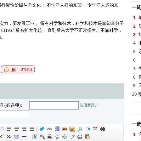
 强行灌输阶级斗争文化； 不学洋人好的东西， 专学洋人坏的东
一
1
工业实力，要发展工业， 得有科学和技术，科学和技术是靠知道分子
2
自1957 反右扩大化起， 直到后来大学不正常招生。不靠科学，
3
地。
4
5
6
7
0%(0)
8
9
10
码 (必选项):
注册新用户
一
1