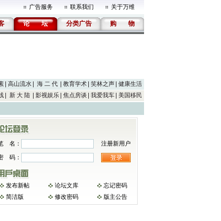
广告服务
联系我们
关于万维
客
论
坛
分类广告
购
物
素
高山流水
海 二 代
教育学术
笑林之声
健康生活
线
新 大 陆
影视娱乐
焦点房谈
我爱我车
美国移民
笔 名：
注册新用户
密 码：
发布新帖
论坛文库
忘记密码
简洁版
修改密码
版主公告