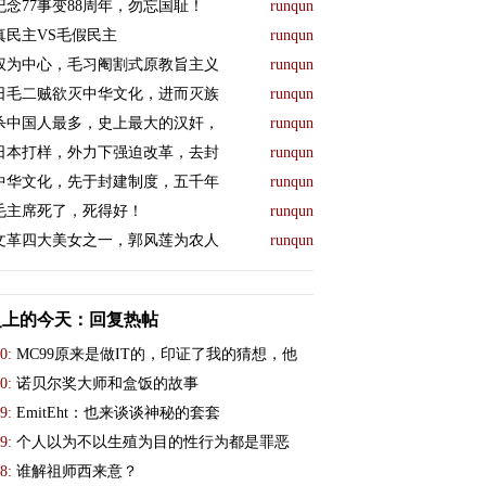
纪念77事变88周年，勿忘国耻！
runqun
真民主VS毛假民主
runqun
权为中心，毛习阉割式原教旨主义
runqun
日毛二贼欲灭中华文化，进而灭族
runqun
杀中国人最多，史上最大的汉奸，
runqun
日本打样，外力下强迫改革，去封
runqun
中华文化，先于封建制度，五千年
runqun
毛主席死了，死得好！
runqun
文革四大美女之一，郭风莲为农人
runqun
史上的今天：回复热帖
0:
MC99原来是做IT的，印证了我的猜想，他
0:
诺贝尔奖大师和盒饭的故事
9:
EmitEht：也来谈谈神秘的套套
9:
个人以为不以生殖为目的性行为都是罪恶
8:
谁解祖师西来意？