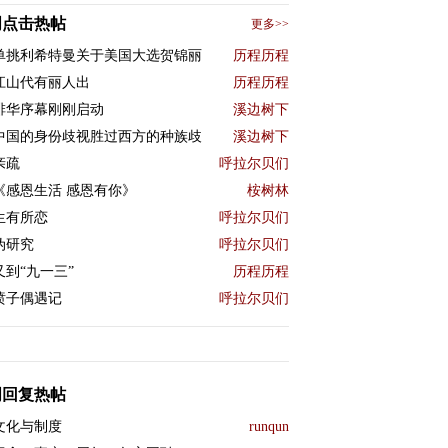
周点击热帖
更多>>
单挑利希特曼关于美国大选贺锦丽
历程历程
江山代有丽人出
历程历程
排华序幕刚刚启动
溪边树下
中国的身份歧视胜过西方的种族歧
溪边树下
亲疏
呼拉尔贝们
《感恩生活 感恩有你》
桉树林
生有所恋
呼拉尔贝们
伪研究
呼拉尔贝们
又到“九一三”
历程历程
喷子偶遇记
呼拉尔贝们
周回复热帖
文化与制度
runqun