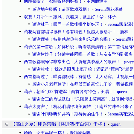
两段都听了，都唱得特别好👍！
-
不列颠地主
感谢地主聆听！恭喜歌戏双栖！
-
Serena藕花深处
双赞！好听's~~ 跟风，跟着疯，就是好！😀
-
林子-
谢谢林子！跟同一首歌排排坐挺好玩！
-
Serena藕花深
藕花两首都唱得很棒！各有特色！很感人很动听！
-
鹿林
谢谢鹿林！特别感谢你带来和乐乐的合唱！
-
Serena
藕班的第一首歌，如你所说，听着凄美婉转；第二首情意绵
谢谢树烨子！好荣幸能同唱一首歌！从友友学习到很多
两首歌都演绎得非常出色，大赞这真挚感人的歌声！
-
gzzyy
谢谢牧牧！ 我这是跟风上瘾了哈！还记得“雁南飞”就是
两首都听过了，唱得都很棒，有情感，让人动容。让视频一
感谢小舟老师聆听！在师傅面前露馅儿了哈！我做视频
藕班，朝着1,000首进军！两首各有特色，美唱！
-
queen
谢谢女王的热诚鼓励！“只顾爬山莫问高”，就做到想唱
藕班太厉害了！梅花泪唱得凄美婉转，江南丝竹味全出来了
谢谢叶雨聆听和共鸣！期待你的佳作！
-
Serena藕花深
【高山之夏】即兴演唱《将进酒-李白词》干杯！
-
queen
哈哈，女王再喝一杯！
-
老猫嚎两嗓