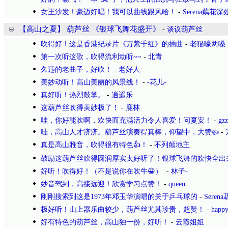
女王沙发！豪迈好唱！我可以曲线跟风哈！
-
Serena藕花深
【高山之夏】 葫芦丝 《银球飞舞花盛开》
-
谈议葫芦丝
吹得好！这是香港纪录片《万紫千红》的插曲
-
老猫嚎两嗓
第一次听这歌，吹得流利动听~~
-
北青
久违的老曲子，好吹！
-
老好人
美妙动听！高山美丽的风景线！
-
-花儿-
真好听！热烈鼓掌。
-
逍遥乐
这葫芦丝吹得美妙极了！
-
鹿林
哇，你好能吹啊，欢快而充满活力令人喜爱！问夏安！
-
gz
哇，高山人才济济。葫芦丝演奏得真棒，仰望中，大赞👍
-
真是高山雅音，吹得很有特色👍！
-
不列颠地主
鼓励这葫芦丝吹得圆润厚实太好听了！银球飞舞的欢快全出
好听！吹得好！（不是说你在吹牛😀）
-
林子-
妙音驾到，高接远迎！欣赏学习点赞！
-
queen
刚刚搜索到这是1973年邓玉华演唱的关于乒乓球的
-
Seren
极好听！山上器乐曲较少，葫芦丝尤其珍贵，超赞！
-
happy
好有特色的葫芦丝，高山独一份，好听！
-
云霞姐姐