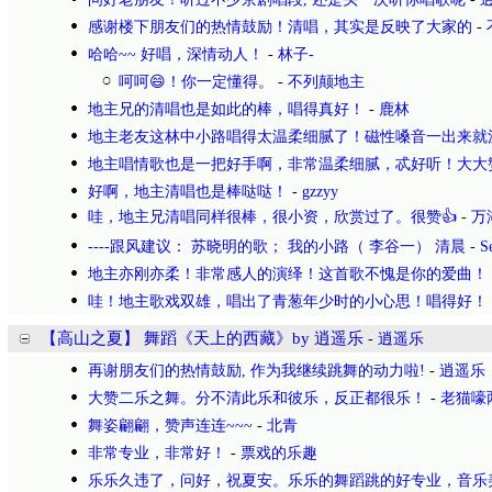
感谢楼下朋友们的热情鼓励！清唱，其实是反映了大家的
-
哈哈~~ 好唱，深情动人！
-
林子-
呵呵😄！你一定懂得。
-
不列颠地主
地主兄的清唱也是如此的棒，唱得真好！
-
鹿林
地主老友这林中小路唱得太温柔细腻了！磁性嗓音一出来就
地主唱情歌也是一把好手啊，非常温柔细腻，忒好听！大大
好啊，地主清唱也是棒哒哒！
-
gzzyy
哇，地主兄清唱同样很棒，很小资，欣赏过了。很赞👍
-
万
----跟风建议： 苏晓明的歌； 我的小路（ 李谷一） 清晨
-
S
地主亦刚亦柔！非常感人的演绎！这首歌不愧是你的爱曲！
哇！地主歌戏双雄，唱出了青葱年少时的小心思！唱得好！
【高山之夏】 舞蹈《天上的西藏》by 逍遥乐
-
逍遥乐
再谢朋友们的热情鼓励, 作为我继续跳舞的动力啦!
-
逍遥乐
大赞二乐之舞。分不清此乐和彼乐，反正都很乐！
-
老猫嚎
舞姿翩翩，赞声连连~~~
-
北青
非常专业，非常好！
-
票戏的乐趣
乐乐久违了，问好，祝夏安。乐乐的舞蹈跳的好专业，音乐