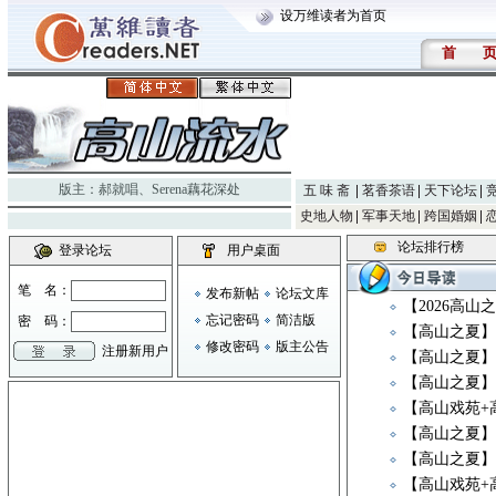
设万维读者为首页
首
版主：
郝就唱
、
Serena藕花深处
五 味 斋
茗香茶语
天下论坛
史地人物
军事天地
跨国婚姻
论坛排行榜
登录论坛
用户桌面
笔 名：
发布新帖
论坛文库
【2026高
忘记密码
简洁版
密 码：
【高山之夏】
修改密码
版主公告
注册新用户
【高山之夏
【高山之夏】
【高山戏苑+
【高山之夏】
【高山之夏】
【高山戏苑+