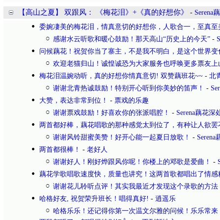
【高山之夏】 双跟风： 《梅花泪》+《真的好想你》
-
Seren
委婉凄美的梅花泪，情真意切的好想你，人歌合一，至真至
感谢水云听歌和暖心鼓励！那天高山“历史上的今天”
-
问候藕花！祝贺你当了寨主，不是我不明白，是这个世界变
欢迎老猫归山！诚惶诚恐为大家服务也呼唤更多票友上
梅花泪温婉动听，真的好想你情真意切! 双赞藕班花~~
-
北
谢谢北青热诚鼓励！特别开心听到你美妙的笛声！
-
Se
大赞，表达非常到位！
-
票戏的乐趣
谢谢票戏鼓励！好喜欢你的张派唱腔！
-
Serena藕花深
两首都好棒，藕花唱歌的那种感觉太到位了，有种让人欲罢
谢谢风铃甜蜜美赞！好开心能一起夏日放歌！
-
Seren
两首都很棒！
-
老好人
谢谢好人！刚好烨跟风你呢！你楼上的邓歌是爱曲！
-
藕花学歌唱歌速度快，质量也讲究！这两首歌都唱出了情感
谢谢花儿聆听点评！其实我最近才发现这个录歌的方法
哈格好友, 祝贺荣升班长！唱得真好!
-
逍遥乐
哈格乐乐！还记得你第一次温文尔雅的问候！乐乐常来