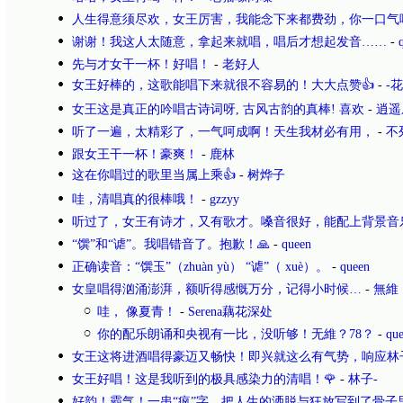
人生得意须尽欢，女王厉害，我能念下来都费劲，你一口气
谢谢！我这人太随意，拿起来就唱，唱后才想起发音……
-
先与才女干一杯！好唱！
-
老好人
女王好棒的，这歌能唱下来就很不容易的！大大点赞👍
-
-花
女王这是真正的吟唱古诗词呀, 古风古韵的真棒! 喜欢
-
逍遥
听了一遍，太精彩了，一气呵成啊！天生我材必有用，
-
不
跟女王干一杯！豪爽！
-
鹿林
这在你唱过的歌里当属上乘👍
-
树烨子
哇，清唱真的很棒哦！
-
gzzyy
听过了，女王有诗才，又有歌才。嗓音很好，能配上背景音
“馔”和“谑”。我唱错音了。抱歉！🙏
-
queen
正确读音：“馔玉”（zhuàn yù） “谑”（ xuè）。
-
queen
女皇唱得汹涌澎湃，额听得感慨万分，记得小时候…
-
無維
哇， 像夏青！
-
Serena藕花深处
你的配乐朗诵和央视有一比，没听够！无維？78？
-
qu
女王这将进酒唱得豪迈又畅快！即兴就这么有气势，响应林
女王好唱！这是我听到的极具感染力的清唱！🌹
-
林子-
好韵！霸气！一串“疯”字，把人生的洒脱与狂放写到了骨子