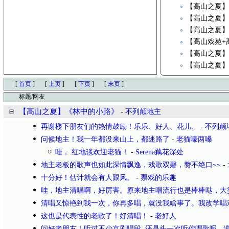
【高山之夏
【高山之夏
【高山之夏
【高山戏苑+
【高山之夏】《Ca
【高山之夏
[
首页
]
[
上页
]
[
下页
]
[
末页
]
标题/网友
【高山之夏】《林中的小路》
-
不列颠地主
再谢楼下朋友们的热情鼓励！乐乐、好人、花儿、
-
不列颠
问候地主！我一年都没来山上，都迷路了
-
老猫嚎两嗓
哇， 红地毯欢迎老猫！
-
Serena藕花深处
地主老板的歌声也如此深情飘逸，戏歌双磬，赞不绝口~~
-
十分好！估计就会有人跟风。
-
票戏的乐趣
哇，地主清唱啊，好厉害。原来地主唱流行也是棒棒哒，大
清唱又惊艳到我一次，你再多唱，就没我啥事了。我改学唱
这也是代表性的老歌了！好清唱！
-
老好人
问好老朋友！听过不少京剧唱段, 还是头一次听你唱歌呢
-