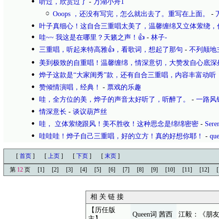
听过，欣赏过了
-
万湖小舟1
Ooops ，还没有写完，怎么就出去了。重写在上面。
-
叶子真细心！这自合三重唱太美了，温馨缠绵又立体萦绕，
哇~~ 我这是在哪里？天籁之声！👍
-
林子-
三重唱，听起来特高雅👍，看歌词，想起了那句
-
不列颠地
美到极致的自重唱！温馨缠绵，情深意切，大赞发自心底深
烨子这款是“大家闺秀”款，还有自合三重唱，内容丰富动听
赞倾情演唱，经典！
-
票戏的乐趣
哇，全方位的美，烨子的声音太好听了，听醉了。
-
一路风
情深意长
-
谈议葫芦丝
哇， 立体萦绕跟风！美不胜收！这种思念是绵绵密密
-
Ser
哇哇哇！烨子自己三重唱，好的立方！真的好想你耶！
-
qu
[
首页
]
[
上页
]
[
下页
]
[
末页
]
第
12
页
[1]
[2]
[3]
[4]
[5]
[6]
[7]
[8]
[9]
[10]
[11]
[12]
[
相 关 链 接
【历任版
Queen词 茜西
江毅：《朋
主】