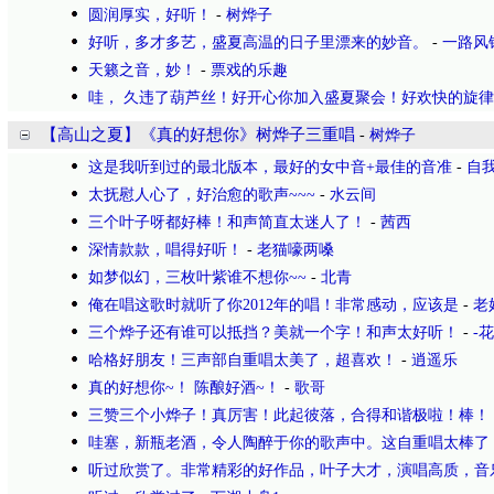
圆润厚实，好听！
-
树烨子
好听，多才多艺，盛夏高温的日子里漂来的妙音。
-
一路风
天籁之音，妙！
-
票戏的乐趣
哇， 久违了葫芦丝！好开心你加入盛夏聚会！好欢快的旋
【高山之夏】《真的好想你》树烨子三重唱
-
树烨子
这是我听到过的最北版本，最好的女中音+最佳的音准
-
自
太抚慰人心了，好治愈的歌声~~~
-
水云间
三个叶子呀都好棒！和声简直太迷人了！
-
茜西
深情款款，唱得好听！
-
老猫嚎两嗓
如梦似幻，三枚叶紫谁不想你~~
-
北青
俺在唱这歌时就听了你2012年的唱！非常感动，应该是
-
老
三个烨子还有谁可以抵挡？美就一个字！和声太好听！
-
-花
哈格好朋友！三声部自重唱太美了，超喜欢！
-
逍遥乐
真的好想你~！ 陈酿好酒~！
-
歌哥
三赞三个小烨子！真厉害！此起彼落，合得和谐极啦！棒！
哇塞，新瓶老酒，令人陶醉于你的歌声中。这自重唱太棒了
听过欣赏了。非常精彩的好作品，叶子大才，演唱高质，音