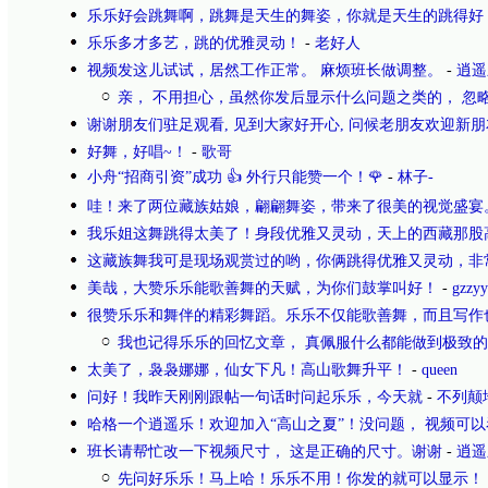
乐乐好会跳舞啊，跳舞是天生的舞姿，你就是天生的跳得好
乐乐多才多艺，跳的优雅灵动！
-
老好人
视频发这儿试试，居然工作正常。 麻烦班长做调整。
-
逍遥
亲， 不用担心，虽然你发后显示什么问题之类的， 忽
谢谢朋友们驻足观看, 见到大家好开心, 问候老朋友欢迎新朋
好舞，好唱~！
-
歌哥
小舟“招商引资”成功 👍 外行只能赞一个！🌹
-
林子-
哇！来了两位藏族姑娘，翩翩舞姿，带来了很美的视觉盛宴
我乐姐这舞跳得太美了！身段优雅又灵动，天上的西藏那股
这藏族舞我可是现场观赏过的哟，你俩跳得优雅又灵动，非
美哉，大赞乐乐能歌善舞的天赋，为你们鼓掌叫好！
-
gzzyy
很赞乐乐和舞伴的精彩舞蹈。乐乐不仅能歌善舞，而且写作
我也记得乐乐的回忆文章， 真佩服什么都能做到极致
太美了，袅袅娜娜，仙女下凡！高山歌舞升平！
-
queen
问好！我昨天刚刚跟帖一句话时问起乐乐，今天就
-
不列颠
哈格一个逍遥乐！欢迎加入“高山之夏”！没问题， 视频可以
班长请帮忙改一下视频尺寸， 这是正确的尺寸。谢谢
-
逍遥
先问好乐乐！马上哈！乐乐不用！你发的就可以显示！