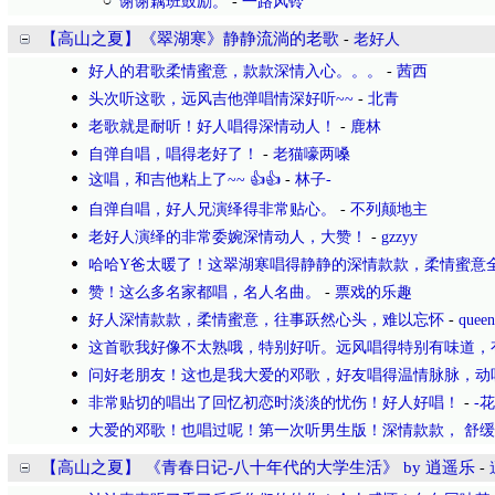
谢谢藕班鼓励。
-
一路风铃
【高山之夏】《翠湖寒》静静流淌的老歌
-
老好人
好人的君歌柔情蜜意，款款深情入心。。。
-
茜西
头次听这歌，远风吉他弹唱情深好听~~
-
北青
老歌就是耐听！好人唱得深情动人！
-
鹿林
自弹自唱，唱得老好了！
-
老猫嚎两嗓
这唱，和吉他粘上了~~ 👍👍
-
林子-
自弹自唱，好人兄演绎得非常贴心。
-
不列颠地主
老好人演绎的非常委婉深情动人，大赞！
-
gzzyy
哈哈Y爸太暖了！这翠湖寒唱得静静的深情款款，柔情蜜意
赞！这么多名家都唱，名人名曲。
-
票戏的乐趣
好人深情款款，柔情蜜意，往事跃然心头，难以忘怀
-
queen
这首歌我好像不太熟哦，特别好听。远风唱得特别有味道，
问好老朋友！这也是我大爱的邓歌，好友唱得温情脉脉，动
非常贴切的唱出了回忆初恋时淡淡的忧伤！好人好唱！
-
-花
大爱的邓歌！也唱过呢！第一次听男生版！深情款款， 舒缓
【高山之夏】 《青春日记-八十年代的大学生活》 by 逍遥乐
-