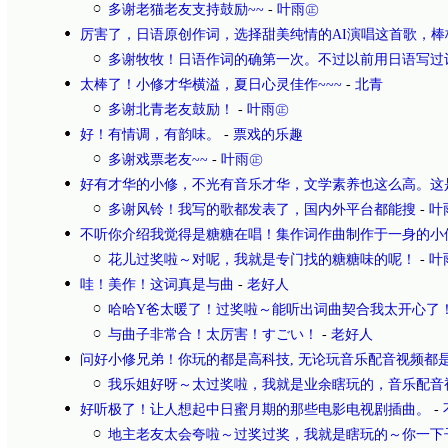
多谢老猫老友支持鼓励~~
-
叶雨㊣
厉害了，日语原创作词，选择甜美纯情的AI演唱这首歌，棒
多谢牧牧！日语作词的确第一次。不过以前用日语写过
太棒了！小修才华横溢，夏日心灵佳作~~~
-
北青
多谢北青老友鼓励！
-
叶雨㊣
好！有情调，有韵味。
-
票戏的乐趣
多谢戏票老友~~
-
叶雨㊣
好有才华的小修，不光有音乐才华，文学素养也这么高。这
多谢风铃！我写的歌都发表了，国内外平台都能搜
-
叶
不听你介绍我觉得是糖糖在唱！集作词作曲制作于一身的小
花儿过奖啦～对呢，我就是专门找的糖糖味的呢！
-
叶
哇！美作！这词真是与曲
-
老好人
哈哈Y爸太暖了！过奖啦～能听出词曲契合我太开心了
与曲子非常合！太厉害！すごい！
-
老好人
问好小修兄弟！你玩的都是高科技, 无论玩音乐配音视频都
我乐姐好呀～太过奖啦，我就是业余瞎玩的，音乐配音
好听极了！让人想起中日蜜月期的那些电影电视剧插曲。
-
地主老友太会夸啦～过奖过奖，我就是瞎玩的～你一下