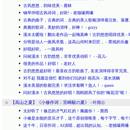
古风悠悠，韵味优美
-
鹿林
钢琴伴唱古风诗词，好听!
-
老猫嚎两嗓
古典的曲子，古典的词，古典的美人歌喉演绎着沉鱼、落雁
典雅的歌词，美妙的演绎，好棒！
-
gzzyy
溪水太暖啦！翻出老作品一起嗨真棒！古韵悠悠唱得优美
-
分明是动人一曲凤求凰，这高山何时来巨匠，
-
票戏的乐趣
好唱好听。
-
一路风铃
问候溪水！古韵悠悠，非常优美动听！
-
-花儿-
很美的作品！好唱！
-
老好人
古韵悠悠超好听！最喜欢古韵歌曲了, 友友演绎得非常完美
对不起 我最近很忙 看到你们玩的好 很高兴
-
溪水清幽
溪水美眉的歌都完美！求没求着啊？急人！
-
queen
问好溪水！古风悠悠的好唱！我刚跟风了你的“梅花泪”呢！
【高山之夏】《小修作词：宮崎駿の夏》
-
叶雨㊣
太好听了！修总的才气杠杠的！佩服你！
-
茜西
小修是全能的音乐才子，这个原创很唯美，每个字节，每个
这个牛，日语作词，AI演唱，超出我的认知。
-
老猫嚎两嗓