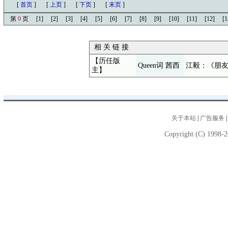
[
首页
]
[
上页
]
[
下页
]
[
末页
]
第
9
页
[1]
[2]
[3]
[4]
[5]
[6]
[7]
[8]
[9]
[10]
[11]
[12]
[1
相 关 链 接
【历任版
Queen词 茜西
江毅：《朋
主】
关于本站
|
广告服务
Copyright (C) 1998-2