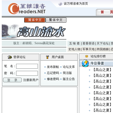
设万维读者为首页
首
版主：
郝就唱
、
Serena藕花深处
五 味 斋
茗香茶语
天下论坛
史地人物
军事天地
跨国婚姻
论坛排行榜
登录论坛
用户桌面
笔 名：
发布新帖
论坛文库
【高山之夏】
忘记密码
简洁版
密 码：
【高山之夏】
修改密码
版主公告
注册新用户
【高山之夏】
【高山之夏】
【高山之夏
【高山之夏】《Ne
【高山之夏
【高山之夏