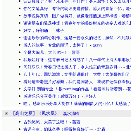
认认真真听了看了乐乐你们的佳作！令人感怀！久久回味其
你的文笔真好！专业的朗诵更是传情。感人的青葱回忆，能
故事说得真切，图片做得好。就像老陈醋加上辣椒酱
-
老猫
谢谢朋友们驻足棒场！青春年华的美好时光的确令人难以忘
好文，好朗诵！
-
林子-
谢谢乐乐的精心制作。这是一份永久的记忆，虽然
-
不列颠
感人的故事，专业的朗诵，太棒了！
-
gzzyy
全是大碗儿，大卡 哈~！
-
歌哥
我乐姐好呀～这青春日记太有感了！八十年代上海大学那段
问好乐乐！青春日记太感人了，令人难忘的青葱岁月~~
-
北
八十年代，回忆满满，文字朗诵俱佳，大赞！太羡慕你们了
看到这些老照片好感慨，我们是同龄人，我现在还保存着很
文字好 朗诵专业 ！很touching的作品！看着照片听着朗
-
-
感谢乐乐分享美作！感慨万分！
-
老好人
哇， 感谢乐乐分享大制作！满满的同龄人的回忆！太感慨
【高山之夏】《凤求凰》
-
溪水清幽
古韵悠悠，太美了这唱！
-
茜西
古词今曲，韵味久香！唱得棒真好听~~
-
北青