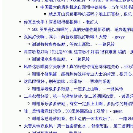
中国最大的盾构机来自郑州中铁装备，当年习总书
就是开山劈路那种机器吗？地主厉害👍，跟总
你真是快手！两首唱得都很棒！
-
老好人
500 英里是以前唱的，真的好想你是新录的。感兴趣的
跟风好快啊，高手！两首歌都很好听哦！大赞！
-
gzzyy
谢谢牧牧多多鼓励，等你上新歌。
-
一路风铃
两首歌都好听 特别是500里 这首歌不好唱 很有难度 唱的
-
谢谢溪水多多鼓励。
-
一路风铃
风铃这歌唱得甜美欢快！真的好想你情意绵绵超走心，500
谢谢小修果酱，能得到你这样专业人士的肯定，很开心
这风跟得好，别有韵味，非常好！
-
票戏的乐趣
谢谢票老板多多鼓励，一定多上山啊。
-
一路风铃
二首都很好听，第一首深情款款, 第二首洒脱恣意。
-
逍遥
谢谢乐乐多多鼓励，有空一定多上山啊，多贴你的舞蹈
哇，柔情蜜意好想你，500里路回高山！双赞！
-
queen
谢谢亲总是鼓励我。你上边的一休太欢乐了。
-
一路风
大赞风铃双跟风！第一首柔情似水， 舒缓熨贴， 第二首惆