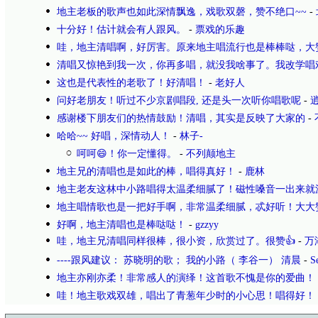
地主老板的歌声也如此深情飘逸，戏歌双磬，赞不绝口~~
-
十分好！估计就会有人跟风。
-
票戏的乐趣
哇，地主清唱啊，好厉害。原来地主唱流行也是棒棒哒，大
清唱又惊艳到我一次，你再多唱，就没我啥事了。我改学唱
这也是代表性的老歌了！好清唱！
-
老好人
问好老朋友！听过不少京剧唱段, 还是头一次听你唱歌呢
-
感谢楼下朋友们的热情鼓励！清唱，其实是反映了大家的
-
哈哈~~ 好唱，深情动人！
-
林子-
呵呵😄！你一定懂得。
-
不列颠地主
地主兄的清唱也是如此的棒，唱得真好！
-
鹿林
地主老友这林中小路唱得太温柔细腻了！磁性嗓音一出来就
地主唱情歌也是一把好手啊，非常温柔细腻，忒好听！大大
好啊，地主清唱也是棒哒哒！
-
gzzyy
哇，地主兄清唱同样很棒，很小资，欣赏过了。很赞👍
-
万
----跟风建议： 苏晓明的歌； 我的小路（ 李谷一） 清晨
-
S
地主亦刚亦柔！非常感人的演绎！这首歌不愧是你的爱曲！
哇！地主歌戏双雄，唱出了青葱年少时的小心思！唱得好！