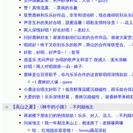
女声细腻柔美，男声醇厚朴实，大赞！
-
gzzyy
赞！真情流露。
-
票戏的乐趣
双赞鹿林和乐乐好作品，非常和谐动听，现在难得听到乐乐
声音互补的美好合唱，甜蜜温馨！唱歌友情特珍贵！
-
-花儿
两人深情好唱！好合好唱！
-
老好人
问好鹿林好友！谢谢你贴咱们以前的合作作品。谢谢大家赏
唱得好！终于又听到乐乐的歌声，两位的合作珠联璧合。
-
好歌，好唱，好声音~！
-
歌哥
逍遥乐 先问声好 合唱的歌声太和谐了 很感人
-
溪水清幽
好唱！两人对唱很搭~~👍
-
林子-
鹿林是位百搭歌手，你与乐乐合作的这首歌唱得深情款款，
+1 鹿林好人缘
-
queen
小鹿这合唱太好听了！低音醇厚温暖沉稳磁性，跟乐姐合得
大爱的歌！乐乐深情舒展， 鹿林沉稳磁性， 谢鹿林带来精
【高山之夏】《林中的小路》
-
不列颠地主
再谢楼下朋友们的热情鼓励！乐乐、好人、花儿、
-
不列颠
问候地主！我一年都没来山上，都迷路了
-
老猫嚎两嗓
哇， 红地毯欢迎老猫！
-
Serena藕花深处