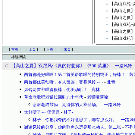
【高山戏苑+
【高山之夏】
【高山之夏】
【高山戏苑+
【高山之夏】
【高山戏苑
[
首页
]
[
上页
]
[
下页
]
[
末页
]
标题/网友
【高山之夏】双跟风:《真的好想你》《500 英里》
-
一路风铃
两首都是好唱啊！第二首英语歌唱的特别纯正，好棒！
-
茜
两首都优美动听，令人留连，赞赞风铃~~~
-
北青
风铃两首都唱得很棒，优美动听！
-
鹿林
革命老歌吧老猫拉回到九十年代
-
老猫嚎两嗓
谢谢老猫鼓励，期待你的大戏登场。
-
一路风铃
太好听了~~ 👏👏👏
-
林子-
林子，你把我夸的不好意思了，哪有那么好。
-
一路风
谢谢风铃的分享，你的歌声永远是那么动人。第二张
-
不列
哈哈，是唱片在转，K歌里的一种封面。谢谢地主多多