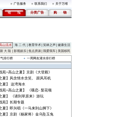
广告服务
联系我们
关于万维
论
坛
分类广告
购
物
高山流水
海 二 代
教育学术
笑林之声
健康生活
新 大 陆
影视娱乐
焦点房谈
我爱我车
美国移民
人气排行榜
一周网友灌水排行榜
戏苑+高山之夏】京剧《大登殿》
之夏】风含情水含笑。 跟风耳机
之夏】 这湾海水
戏苑+高山之夏】 《碟恋- 梨花颂
之夏】 《请到草原来》游玩
戏苑】长期专题
之夏】即兴唱《一马来到山脚下》
之夏】京剧《杨家将》金乌坠玉兔