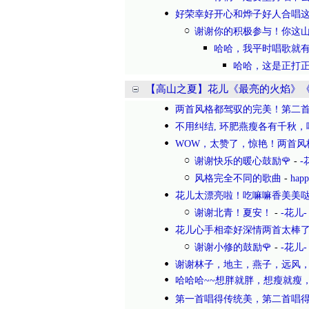
好荣幸好开心和烨子好人合唱
谢谢你的积极参与！你这
哈哈，我平时唱歌就
哈哈，这是正打正
【高山之夏】花儿《最亮的火焰》
两首风格都驾驭的完美！第二
不用纠结, 环肥燕瘦各有千秋
WOW，太赞了，惊艳！两首风
谢谢快乐的暖心鼓励🌹
-
-
风格完全不同的歌曲
-
happ
花儿太漂亮啦！吃嘛嘛香美美哒
谢谢北青！夏安！
-
-花儿-
花儿心手相牵好深情两首太棒了
谢谢小修的鼓励🌹
-
-花儿-
谢谢林子，地主，燕子，远风
哈哈哈~~想胖就胖，想瘦就瘦，
第一首唱得传统美，第二首唱