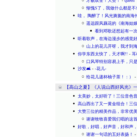
才貌双全！大赞！
-
queen
惭愧S了，我做什么都是不
哇， 陶醉了！风光旖旎的南海
遥远跟风藕花的《南海姑
看到邓歌还想起有一次
听着歌声，在海边漫步的感觉
山上的花儿开呀，我才到
你学东西太快了，天才啊!!
-
耳
口风琴特别容易上手，只
沙发🛋️
-
-花儿-
给花儿递杯柚子茶！：）
【高山之夏】《人说山西好风光》一
太美妙，太好听了！三位音色
高山西出了又一黄金组合！三位
大赞三位的精美作品，非常优
谢谢牧牧喜爱我们唱的这
好歌，好唱，好声音，好和声，
谢谢一句话的五好表扬！