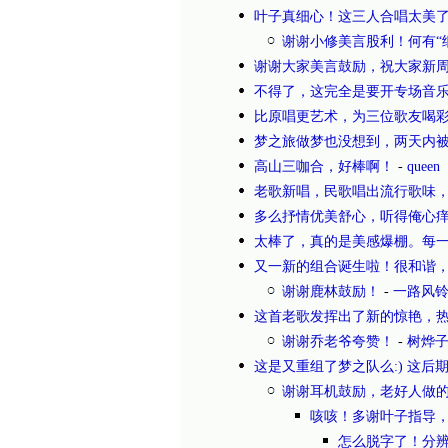
叶子真细心！这三人合唱太美
谢谢小修美言股利！何有“细
谢谢大家美言鼓励，祝大家新周
不得了，这完全是要开专场音
比原唱更艺术，为三位歌友喝
梦之旅做梦也没想到，两天内被
高山三咖合，好棒啊！
-
queen
老歌新唱，民歌唱出流行歌味
多么抒情优美舒心，听得俺心
太棒了，真的是美感爆棚。每
又一新的组合诞生啦！很和谐
谢谢鹿林鼓励！
-
一路风
这首老歌发挥出了新的惊艳，
谢谢乔老爷夸赞！
-
树烨
这是又重组了梦之队么:) 这
谢谢耳机鼓励，老好人做
咳咳！多谢叶子指导
怎么脱字了！分辨率