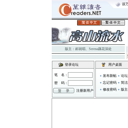
设
版主：
郝就唱
、
Serena藕花深处
登录论坛
用户桌面
笔 名：
发布新帖
论坛
忘记密码
简洁
密 码：
修改密码
版主
注册新用户