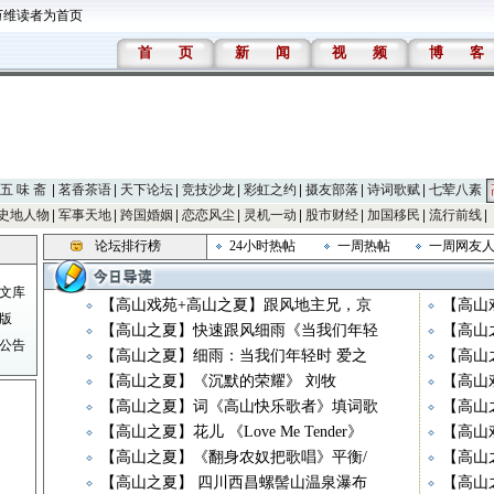
万维读者为首页
首
页
新
闻
视
频
博
客
五 味 斋
茗香茶语
天下论坛
竞技沙龙
彩虹之约
摄友部落
诗词歌赋
七荤八素
史地人物
军事天地
跨国婚姻
恋恋风尘
灵机一动
股市财经
加国移民
流行前线
论坛排行榜
24小时热帖
一周热帖
一周网友
文库
【高山戏苑+高山之夏】跟风地主兄，京
【高山
版
【高山之夏】快速跟风细雨《当我们年轻
【高山
公告
【高山之夏】细雨：当我们年轻时 爱之
【高山
【高山之夏】《沉默的荣耀》 刘牧
【高山
【高山之夏】词《高山快乐歌者》填词歌
【高山
【高山之夏】花儿 《Love Me Tender》
【高山
【高山之夏】《翻身农奴把歌唱》平衡/
【高山
【高山之夏】 四川西昌螺髻山温泉瀑布
【高山