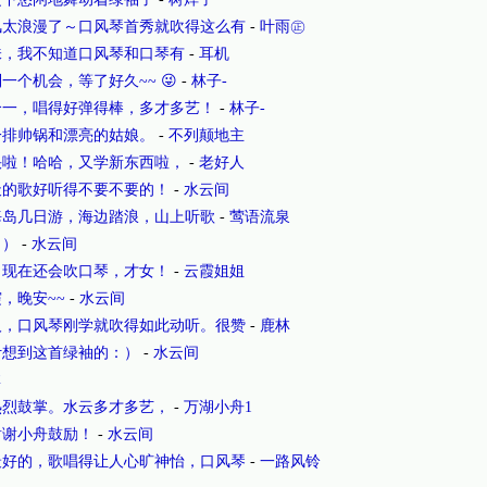
风太浪漫了～口风琴首秀就吹得这么有
-
叶雨㊣
味，我不知道口风琴和口琴有
-
耳机
个机会，等了好久~~ 😜
-
林子-
合一，唱得好弹得棒，多才多艺！
-
林子-
一排帅锅和漂亮的姑娘。
-
不列颠地主
快啦！哈哈，又学新东西啦，
-
老好人
天的歌好听得不要不要的！
-
水云间
海岛几日游，海边踏浪，山上听歌
-
莺语流泉
：）
-
水云间
，现在还会吹口琴，才女！
-
云霞姐姐
，晚安~~
-
水云间
人，口风琴刚学就吹得如此动听。很赞
-
鹿林
叶想到这首绿袖的：）
-
水云间
林
热烈鼓掌。水云多才多艺，
-
万湖小舟1
谢谢小舟鼓励！
-
水云间
最好的，歌唱得让人心旷神怡，口风琴
-
一路风铃