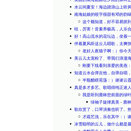
水云间夏安！海边踏浪山上听
南海姑娘的咬字很甜有邓的韵
这个额知道，好不容易抓到一
哇，厉害！音素养极高，人乐
好！高山流水的花坛边，坐着
伴着夏风听这云儿唱歌，太爽
老好人夜猫子啊：）你今
美云儿太宠粉了、带我们浪漫
刚要下线看到亲爱的美燕
知道云水会弹吉他，自弹自唱
半瓶醋瞎晃荡：）谢谢云霞
真是多才多艺。歌唱得纯正迷
我是听到鹿林您前面的绿
绿袖子旋律真美
-
鹿
歌欣赏了，口琴演奏也听了。
才疏艺浅，乐在其中：）
冰雪聪明的云儿，做什么都是