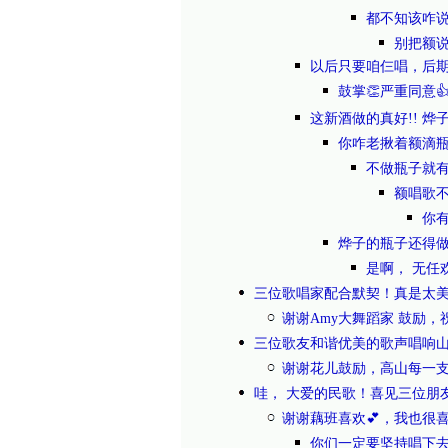
都不知该咋说
别把额说
以后只要咱仨唱，后期
鼓掌👏严重同意
这新酒做的真好!! 烨
你咋老揪着额滴
不做瓶子就
额唱歌不
你
烨子的瓶子还得
是啊， 无任
三位歌唱家配合默契！真是太
谢谢Amy大舞蹈家 鼓励，
三位歌友和谐优美的歌声唱响
谢谢花儿鼓励，高山每一
哇， 大爱的民歌！喜见三位朋
谢谢藕班喜欢💕，我也很
你们一定要坚持唱下