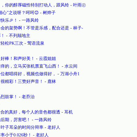
了，你的醇厚磁性特别打动人，跟风铃
-
叶雨㊣
心”之说呀？呵呵😊
-
树烨子
快乐🎉！
-
一路风铃
乐会的架势啊！不管是乐感，配合还是
-
林子-
彩！
-
不列颠地主
轻松PK三次
-
莺语流泉
，好棒！和声好美！
-
云霞姐姐
痒痒的，立马买张机票直飞山西！
-
水云间
一位都唱得好，视频也做得好，
-
万湖小舟1
，很精彩！三赞好声音！
-
鹿林
铃
热烈鼓掌！
-
老乔治
子
后期合的真好，每个人的音色都很透
-
耳机
的后期，厉害吧！
-
一路风铃
，叶子耳朵的时间分辩率
-
老好人
小于0.026秒！
-
老好人