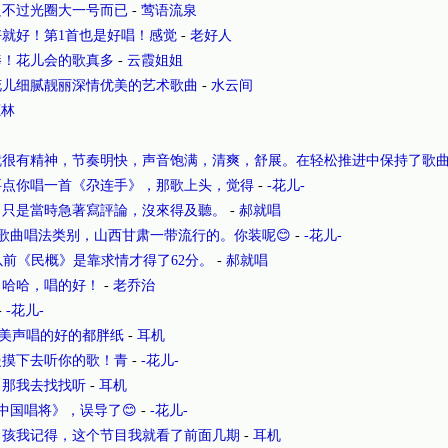
只不过光圈大一号而已
-
莺语流泉
就好！第1首也是好唱！感觉
-
老好人
棒！花儿会的歌真多
-
云霞姐姐
花儿细腻靓丽深情优美的艺术歌曲
-
水云间
鹿林
很有精神，节奏明快，声音饱满，清爽，舒展。在轻松推进中保持了歌曲
要点你唱一首《尕连手》，那歌上头，觉得
-
-花儿-
，只是當時急著寫評論，沒來得及聽。
-
郝就唱
歌曲唱法类别，山西甘肃一带流行的。你装呢😊
-
-花儿-
以前《民概》是靠求情才得了62分。
-
郝就唱
！哈哈，唱的好！
-
老乔治
-
-花儿-
! 美声唱的好的都胖纸
-
耳机
慢摸下去听你的歌！青
-
-花儿-
，那我去找找听
-
耳机
《中国唱将》，误导了😊
-
-花儿-
男孩我记得，这个节目我就看了前面几期
-
耳机