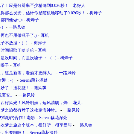
了！应是分辨率至少精确到0.026秒！
-
老好人
得那么灵光，估计你是随机地移动了0.026秒！
-
树烨子
都归他做👈
-
树烨子
！
-
一路风铃
子再也不用做瓶子了:)
-
耳机
瓶子不放捏：））
-
树烨子
有时间唱歌了哈哈哈
-
耳机
是没时间，而是没嗓子 ：（（
-
树烨子
有嗓子
-
耳机
做，这是新酒，老酒才更醉人。
-
一路风铃
欢迎：-）
-
Serena藕花深处
美妙了！送花篮！
-
随风飘
祝夏安。
-
一路风铃
山西好风光！风铃明媚，远风清朗，烨
-
-花儿-
支梦之旅都有烨子这枚定海神针。
-
一路风铃
友精彩的合作！老歌
-
Serena藕花深处
喜欢梦之旅这个版本，很好听，很享受与
-
一路风铃
去，出专辑啊！
-
Serena藕花深处