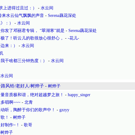
求上进得过且过：）
-
水云间
传来水云仙气飘飘的声音
-
Serena藕花深处
娘》：）
-
水云间
你发了邓丽君专辑， “翠湖寒”就是
-
Serena藕花深处
好极了！听云儿的歌很放心很舒心，
-
-花儿-
海边来：）
-
水云间
机
是我干啥都三分钟热度：）
-
水云间
-
水云间
路风铃/老好人/树烨子
-
树烨子
音量音质极和谐，绝对超越梦之旅！
-
happy_singer
多唱啊~~~
-
北青
美动听，陶醉于你们的歌声中！
-
gzzyy
首歌！
-
树烨子
好制作~！
-
歌哥
-
树烨子