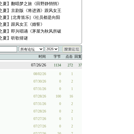
之夏】翻唱梦之旅《田野静悄悄》
之夏】京剧版《将进酒》跟风女王
之夏】[北青笛乐]《社员都是向阳
之夏】跟风女王《婚誓》
之夏】即兴唱诵《茅屋为秋风所破
之夏】听歌猜谜
时间
字节
点击
回复
07/26/26
1134
272
37
08/02/26
0
1
07/30/26
0
2
07/31/26
0
1
07/28/26
100
16
07/31/26
0
2
07/28/26
0
2
07/27/26
0
1
07/27/26
0
2
07/27/26
50
7