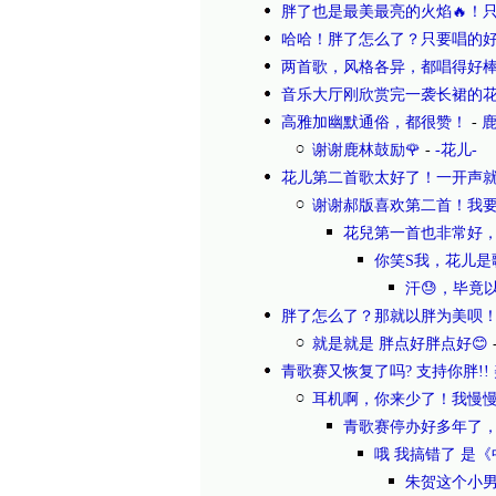
胖了也是最美最亮的火焰🔥！
哈哈！胖了怎么了？只要唱的好
两首歌，风格各异，都唱得好
音乐大厅刚欣赏完一袭长裙的
高雅加幽默通俗，都很赞！
-
谢谢鹿林鼓励🌹
-
-花儿-
花儿第二首歌太好了！一开声就
谢谢郝版喜欢第二首！我
花兒第一首也非常好
你笑S我，花儿是
汗😓，毕竟
胖了怎么了？那就以胖为美呗
就是就是 胖点好胖点好😊
青歌赛又恢复了吗? 支持你胖!
耳机啊，你来少了！我慢
青歌赛停办好多年了
哦 我搞错了 是
朱贺这个小