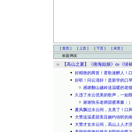
[
首页
]
[
上页
]
[
下页
]
[
末页
]
标题/网友
【高山之夏】《南海姑娘》de《绿
好精致的两首！君歌迷醉人！
好听！问云清好！是新学的口
感谢翻山越岭送温暖的老
久违了水云优美的歌声，一如
谢谢快乐老师甜蜜果酱：
夏风飘过水云间，太美了！口风
大赞这温柔甜美且婉约动听的
大赞才女水云间，高山上人才
美丽的南海姑娘在夕阳的余晖