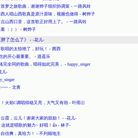
这首梦之旅歌曲，谢谢烨子组织协调策
-
一路风铃
山西人唱山西歌真是原汁原味，视频也做得
-
树烨子
有点山西口音，这首歌正好用上了。
-
一路风铃
着 ：））
-
树烨子
《胖了怎么了》
-
-花儿-
首歌唱的太惊艳了，好玩！
-
茜西
，吃的开心最重要。
-
逍遥乐
格完全同的歌曲，唱得如此完美，
-
happy_singer
花儿-
y_singer
~~~
-
北青
！火焰C调唱得稳又亮，大气又有劲
-
叶雨㊣
，云霞，云儿！谢谢大家的鼓励！
-
-花儿-
这就是唱歌的魅力~ 好唱！👍
-
林子-
得自信爽，真给力！
-
不列颠地主