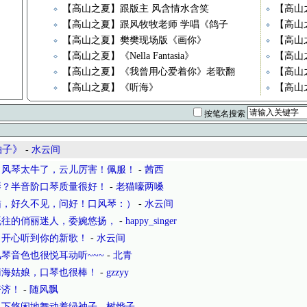
【高山之夏】跟版主 风含情水含笑
【高山
【高山之夏】跟风牧牧老师 学唱《鸽子
【高山
【高山之夏】樊樊现场版《画你》
【高山
【高山之夏】《Nella Fantasia》
【高山
【高山之夏】《我曾用心爱着你》老歌翻
【高山
【高山之夏】《听海》
【高山
按笔名搜索
袖子》
-
水云间
口风琴太牛了，云儿厉害！佩服！
-
茜西
琴？半音阶口琴质量很好！
-
老猫嚎两嗓
猫，好久不见，问好！口风琴：）
-
水云间
既往的俏丽迷人，委婉悠扬，
-
happy_singer
）开心听到你的新歌！
-
水云间
琴音色也很悦耳动听~~~
-
北青
南海姑娘，口琴也很棒！
-
gzzyy
济济！
-
随风飘
之下悠闲地舞动着绿袖子
-
树烨子