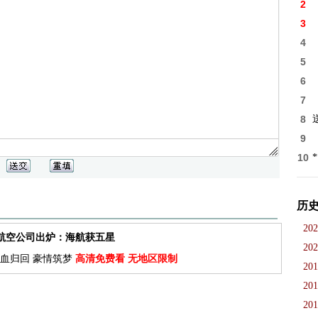
2
3
4
5
6
7
8
9
10
历
202
佳航空公司出炉：海航获五星
202
血归回 豪情筑梦
高清免费看 无地区限制
201
201
201