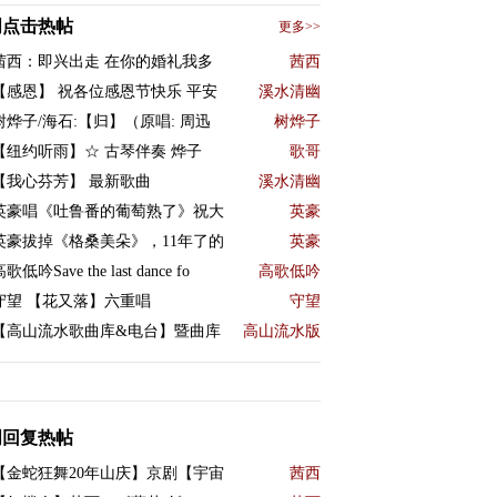
周点击热帖
更多>>
茜西：即兴出走 在你的婚礼我多
茜西
【感恩】 祝各位感恩节快乐 平安
溪水清幽
树烨子/海石:【归】（原唱: 周迅
树烨子
【纽约听雨】☆ 古琴伴奏 烨子
歌哥
【我心芬芳】 最新歌曲
溪水清幽
英豪唱《吐鲁番的葡萄熟了》祝大
英豪
英豪拔掉《格桑美朵》，11年了的
英豪
歌低吟Save the last dance fo
高歌低吟
守望 【花又落】六重唱
守望
【高山流水歌曲库&电台】暨曲库
高山流水版
周回复热帖
【金蛇狂舞20年山庆】京剧【宇宙
茜西