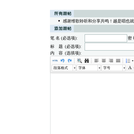
感谢维歌聆听和分享共鸣！越是唱也就
笔 名 (必选项):
密 
标 题 (必选项):
内 容 (选填项):
段落格式
字体
字号