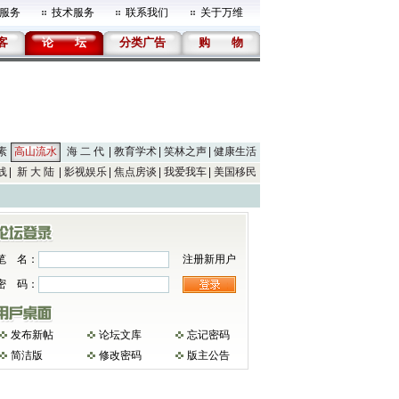
服务
技术服务
联系我们
关于万维
客
论
坛
分类广告
购
物
素
高山流水
海 二 代
教育学术
笑林之声
健康生活
线
新 大 陆
影视娱乐
焦点房谈
我爱我车
美国移民
笔 名：
注册新用户
密 码：
发布新帖
论坛文库
忘记密码
简洁版
修改密码
版主公告