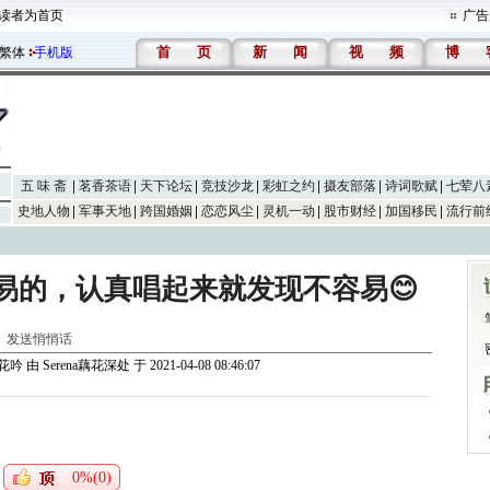
读者为首页
广告
首
页
新
闻
视
频
博
繁体
手机版
五 味 斋
茗香茶语
天下论坛
竞技沙龙
彩虹之约
摄友部落
诗词歌赋
七荤八
史地人物
军事天地
跨国婚姻
恋恋风尘
灵机一动
股市财经
加国移民
流行前
易的，认真唱起来就发现不容易😊
]
发送悄悄话
葬花吟
由
Serena藕花深处
于 2021-04-08 08:46:07
0%(0)