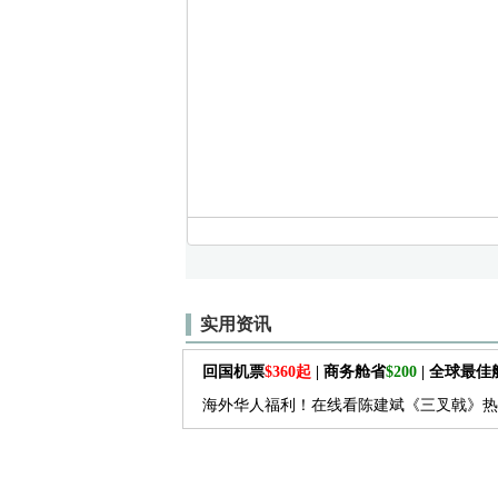
实用资讯
回国机票
$360起
| 商务舱省
$200
| 全球最
海外华人福利！在线看陈建斌《三叉戟》热