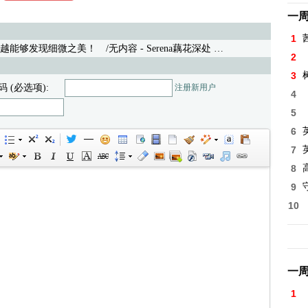
一
1
越能够发现细微之美！
/无内容 - Serena藕花深处 04/09/21 (477)
2
3
码 (必选项):
注册新用户
4
5
6
7
8
高
9
10
一
1