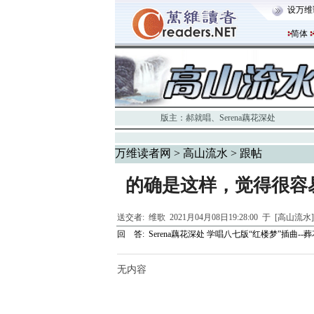
设万维
简体
版主：
郝就唱
、
Serena藕花深处
万维读者网
>
高山流水
> 跟帖
的确是这样，觉得很容
送交者:
维歌
2021月04月08日19:28:00 于 [高山流水
回 答:
Serena藕花深处 学唱八七版“红楼梦”插曲--
无内容