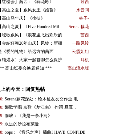
【红楼会】茜西：《葬花吟》
茜西
【高山之夏】跟风女王《婚誓》
水云间
【高山马年庆】《搀扶》
林子-
【高山之夏】《Five Hundred Mil
Serena藕花
【坛歌跟风】《浪花里飞出欢乐的
茜西
【金蛇狂舞20年山庆】风铃：新疆
一路风铃
送《爱的礼物》给远方的茜西
云霞姐姐
（纯灌水）大家一起聊聊怎么保护
耳机
*** 高山班委会换届通知 ***
高山流水版
史上的今天：回复热帖
0:
Serena藕花深处：给木桩友友交作业 电
0:
娜歌学唱 京歌《梦江南》 作词 豆豆，
9:
雨峻：《我是一条小河》
9:
永远的沙拉布萊曼
8:
oops：《音乐之声》插曲I HAVE CONFIDE