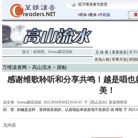
设万维读者为首页
首
简体
繁体
手机版
版主：
郝就唱
、
Serena藕花深处
五 味 斋
茗香茶语
天下
史地人物
军事天地
跨国
万维读者网
>
高山流水
> 跟帖
感谢维歌聆听和分享共鸣！越是唱也
美！
送交者:
Serena藕花深处
2021月04月09日16:43:47 于 [高山流水]
发送悄悄话
回 答:
的确是这样，觉得很容易的，认真唱起来就发现不容易😊
由
维歌
于 2021-0
无内容