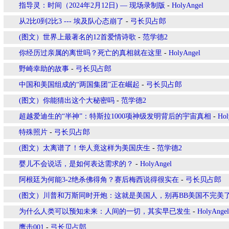
指导灵：时间（2024年2月12日) — 现场录制版
-
HolyAngel
从2比0到2比3 --- 埃及队心态崩了
-
弓长贝占郎
(图文）世界上最著名的12首爱情诗歌
-
范学德2
你经历过亲属的离世吗？死亡的真相就在这里
-
HolyAngel
野崎幸助的故事
-
弓长贝占郎
中国和美国组成的“两国集团”正在崛起
-
弓长贝占郎
(图文）你能猜出这个大秘密吗
-
范学德2
超越爱迪生的“半神”：特斯拉1000项神级发明背后的宇宙真相
-
Hol
特殊照片
-
弓长贝占郎
(图文）太离谱了！华人竟这样为美国庆生
-
范学德2
婴儿不会说话，是如何表达需求的？
-
HolyAngel
阿根廷为何能3-2绝杀佛得角？赛后梅西说得很实在
-
弓长贝占郎
(图文）川普和万斯同时开炮：这就是美国人，别再BB美国不完美
为什么人类可以预知未来：人间的一切，其实早已发生
-
HolyAngel
鹰击001
-
弓长贝占郎