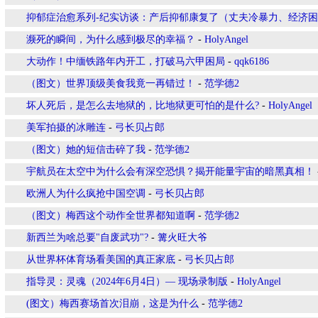
抑郁症治愈系列-纪实访谈：产后抑郁康复了（丈夫冷暴力、经济
濒死的瞬间，为什么感到极尽的幸福？
-
HolyAngel
大动作！中缅铁路年内开工，打破马六甲困局
-
qqk6186
（图文）世界顶级美食我竟一再错过！
-
范学德2
坏人死后，是怎么去地狱的，比地狱更可怕的是什么?
-
HolyAngel
美军拍摄的冰雕连
-
弓长贝占郎
（图文）她的短信击碎了我
-
范学德2
宇航员在太空中为什么会有深空恐惧？揭开能量宇宙的暗黑真相！
欧洲人为什么疯抢中国空调
-
弓长贝占郎
（图文）梅西这个动作全世界都知道啊
-
范学德2
新西兰为啥总要"自废武功"?
-
篝火旺大爷
从世界杯体育场看美国的真正家底
-
弓长贝占郎
指导灵：灵魂（2024年6月4日）— 现场录制版
-
HolyAngel
(图文）梅西赛场首次泪崩，这是为什么
-
范学德2