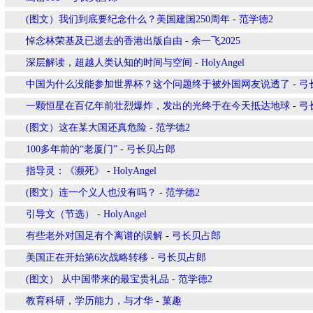
(图文）我们到底要纪念什么？美国建国250周年
-
范学德2
悼念林荣基及已逝去的香港出版自由
-
余一飞2025
深层解读，超越人类认知的时间与空间
-
HolyAngel
中国为什么没能参加世界杯？这个问题终于被外国网友说透了
-
弓
一颗恒星在百亿年前壮烈爆炸，发出的光终于在今天抵达地球
-
弓
(图文）这在某大国还真危险
-
范学德2
100多年前的“老厦门”
-
弓长贝占郎
指导灵：《濒死》
-
HolyAngel
(图文）连一个义人也没有吗？
-
范学德2
引导文（节选）
-
HolyAngel
有些老外对国足有个离谱的误解
-
弓长贝占郎
美国正在开始第6次战略转移
-
弓长贝占郎
(图文） 从中国带来的最宝贵礼品
-
范学德2
教育科研，学历能力，与才华
-
菓趣