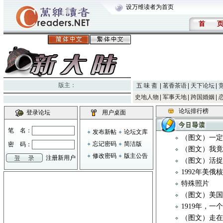
设万维读者为首页
首
版主：
五 味 斋
茗香茶语
天下论坛
史地人物
军事天地
跨国婚姻
论坛排行榜
登录论坛
用户桌面
笔 名：
发布新帖
论坛文库
（图文）一定
忘记密码
简洁版
密 码：
（图文）我
修改密码
版主公告
注册新用户
（图文）活
1992年美俄
特殊照片
（图文）美
1919年，
（图文）走