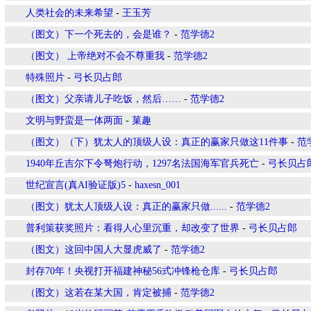
人类社会的未来希望
-
王玉芳
（图文）下一个死去的，会是谁？
-
范学德2
（图文） 上帝绝对不会不尊重我
-
范学德2
特殊照片
-
弓长贝占郎
（图文）父亲请儿子吃饭，然后……
-
范学德2
文明与野蛮是一体两面
-
菓趣
（图文）（下）犹太人的顶级人设：真正的赢家只做这11件事
-
范
1940年丘吉尔下令弩炮行动，1297名法国海军官兵死亡
-
弓长贝占
世纪宣言(真AI验证版)5
-
haxesn_001
（图文）犹太人顶级人设：真正的赢家只做......
-
范学德2
普利策获奖照片：看得人心里沉重，却改变了世界
-
弓长贝占郎
（图文）这回中国人大显虎威了
-
范学德2
封存70年！央视打开福建神秘56式冲锋枪仓库
-
弓长贝占郎
（图文）这若在某大国，肯定被捕
-
范学德2