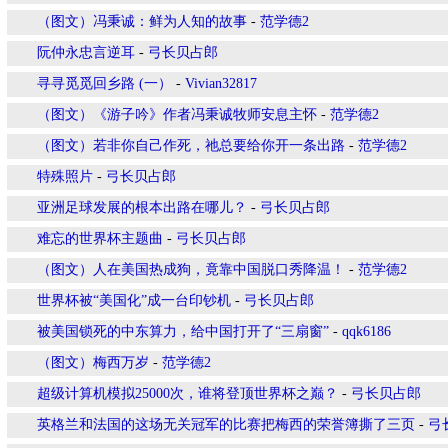
（图文）冯秉诚：鲜为人知的故事
-
范学德2
阮仲永忠言逆耳
-
弓长贝占郎
寻寻觅觅回乡路 (一）
-
Vivian32817
（图文）《游子吟》作者冯秉诚牧师安息主怀
-
范学德2
（图文）若非你自己作死，祂总要给你开一条出路
-
范学德2
特殊照片
-
弓长贝占郎
亚洲足球发展的根本出路在哪儿？
-
弓长贝占郎
难忘的世界杯主题曲
-
弓长贝占郎
（图文）人在美国热成狗，竟靠中国脱口秀降温！
-
范学德2
世界杯被“美国化”成一台印钞机
-
弓长贝占郎
被美国锁死的中东算力，给中国打开了“三扇窗”
-
qqk6186
（图文）梅西万岁
-
范学德2
超级计算机模拟25000次，谁将登顶世界杯之巅？
-
弓长贝占郎
英格兰和法国的这场无关冠军的比赛把梅西的荣誉簿撕了三页
-
弓