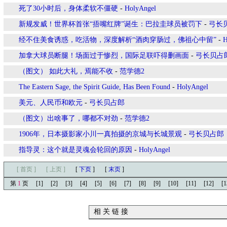
死了30小时后，身体柔软不僵硬
-
HolyAngel
新规发威！世界杯首张“捂嘴红牌”诞生：巴拉圭球员被罚下
-
弓长
经不住美食诱惑，吃活物，深度解析“酒肉穿肠过，佛祖心中留”
-
H
加拿大球员断腿！场面过于惨烈，国际足联吓得删画面
-
弓长贝占
（图文） 如此大礼，焉能不收
-
范学德2
The Eastern Sage, the Spirit Guide, Has Been Found
-
HolyAngel
美元、人民币和欧元
-
弓长贝占郎
（图文）出啥事了，哪都不对劲
-
范学德2
1906年，日本摄影家小川一真拍摄的京城与长城景观
-
弓长贝占郎
指导灵：这个就是灵魂会轮回的原因
-
HolyAngel
[ 首页 ]
[ 上页 ]
[
下页
]
[
末页
]
第
1
页
[1]
[2]
[3]
[4]
[5]
[6]
[7]
[8]
[9]
[10]
[11]
[12]
[1
相 关 链 接