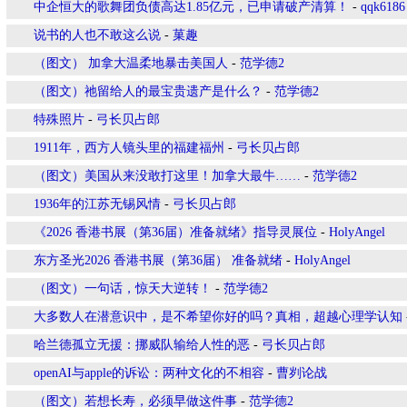
中企恒大的歌舞团负债高达1.85亿元，已申请破产清算！
-
qqk6186
说书的人也不敢这么说
-
菓趣
（图文） 加拿大温柔地暴击美国人
-
范学德2
（图文）祂留给人的最宝贵遗产是什么？
-
范学德2
特殊照片
-
弓长贝占郎
1911年，西方人镜头里的福建福州
-
弓长贝占郎
（图文）美国从来没敢打这里！加拿大最牛……
-
范学德2
1936年的江苏无锡风情
-
弓长贝占郎
《2026 香港书展（第36届）准备就绪》指导灵展位
-
HolyAngel
东方圣光2026 香港书展（第36届） 准备就绪
-
HolyAngel
（图文）一句话，惊天大逆转！
-
范学德2
大多数人在潜意识中，是不希望你好的吗？真相，超越心理学认知
哈兰德孤立无援：挪威队输给人性的恶
-
弓长贝占郎
openAI与apple的诉讼：两种文化的不相容
-
曹刿论战
（图文）若想长寿，必须早做这件事
-
范学德2