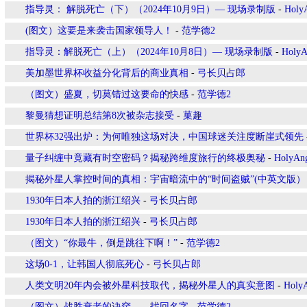
指导灵： 解脱死亡（下）（2024年10月9日）— 现场录制版
-
Holy
(图文）这要是来袭击国家领导人！
-
范学德2
指导灵：解脱死亡（上）（2024年10月8日）— 现场录制版
-
HolyA
美加墨世界杯收益分化背后的商业真相
-
弓长贝占郎
（图文）盛夏，切莫错过这要命的快感
-
范学德2
黎曼猜想证明总结第8次被杂志接受
-
菓趣
世界杯32强出炉：为何唯独这场对决，中国球迷关注度断崖式领先
量子纠缠中竟藏有时空密码？揭秘跨维度旅行的终极奥秘
-
HolyAn
揭秘外星人掌控时间的真相：宇宙暗流中的“时间盗贼”(中英文版）
1930年日本人拍的浙江绍兴
-
弓长贝占郎
1930年日本人拍的浙江绍兴
-
弓长贝占郎
（图文）“你最牛，倒是跳往下啊！”
-
范学德2
这场0-1，让韩国人彻底死心
-
弓长贝占郎
人类文明20年内会被外星科技取代，揭秘外星人的真实意图
-
Holy
（图文）战胜衰老的诀窍——找回名字
-
范学德2