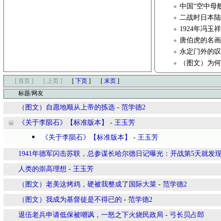
中国“空中母舰
二战时日本
1924年冯
唐伯虎的名
永定门外的
（图文）为
[ 首页 ]
[ 上页 ]
[
下页
]
[
末页
]
标题/网友
（图文）自愿地顺从上帝的拣选
-
范学德2
《关于李陨石》【标准版本】
-
王玉芳
《关于李陨石》【标准版本】
-
王玉芳
1941年德军闪击苏联，总参谋长哈尔德日记曝光：开战第5天就发
人类的崇高理想
-
王玉芳
（图文）老美这烤鸡，硬被我整成了国际大菜
-
范学德2
（图文）我成为基督徒是不得已的
-
范学德2
退伍老兵申请低保被嘲讽，一怒之下火烧民政局
-
弓长贝占郎