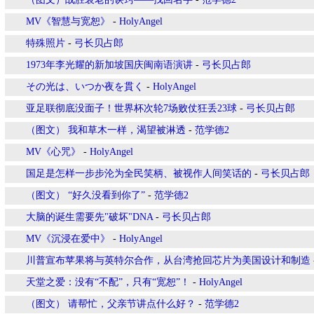
MV《智慧与宽恕》
-
HolyAngel
特殊照片
-
弓长贝占郎
1973年李光耀的新加坡国庆闽南语演讲
-
弓长贝占郎
その光は、いつか夜を貫く
-
HolyAngel
亚足联彻底没面子！世界杯次轮7场败仗狂丢23球
-
弓长贝占郎
（图文） 我和草木一样，渴望被淋透
-
范学德2
MV《心咒》
-
HolyAngel
国足是怎样一步步沦为全民笑柄、被视作人间笑话的
-
弓长贝占郎
（图文） “好久没看到你了”
-
范学德2
大脑的诞生需要先"破坏"DNA
-
弓长贝占郎
MV《沉浸在爱中》
-
HolyAngel
川普宣布苹果将与英特尔合作，从台湾抢回芯片为美国设计和制造
天堂之爱：没有“不配”，只有“宽恕”！
-
HolyAngel
（图文） 请帮忙，父亲节讲点什么好？
-
范学德2