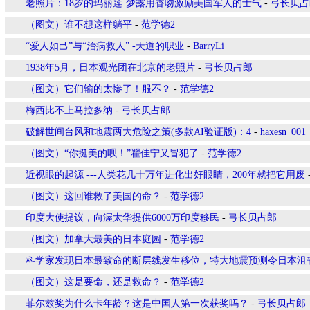
老照片：18岁的玛丽莲·梦露用香吻激励美国军人的士气
-
弓长贝占
（图文）谁不想这样躺平
-
范学德2
“爱人如己”与“治病救人” -天道的职业
-
BarryLi
1938年5月，日本观光团在北京的老照片
-
弓长贝占郎
（图文）它们输的太惨了！服不？
-
范学德2
梅西比不上马拉多纳
-
弓长贝占郎
破解世间台风和地震两大危险之策(多款AI验证版)：4
-
haxesn_001
（图文）“你挺美的呗！”翟佳宁又冒犯了
-
范学德2
近视眼的起源 ---人类花几十万年进化出好眼睛，200年就把它用废
（图文）这回谁救了美国的命？
-
范学德2
印度大使提议，向渥太华提供6000万印度移民
-
弓长贝占郎
（图文）加拿大最美的日本庭园
-
范学德2
科学家发现日本最致命的断层线发生移位，特大地震预测令日本沮
（图文）这是要命，还是救命？
-
范学德2
菲尔兹奖为什么卡年龄？这是中国人第一次获奖吗？
-
弓长贝占郎