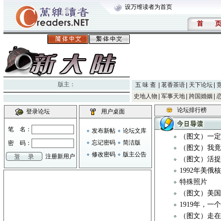
设万维读者为首页
首
版主：
五 味 斋
茗香茶语
天下论坛
史地人物
军事天地
跨国婚姻
论坛排行榜
登录论坛
用户桌面
笔 名：
发布新帖
论坛文库
（图文）一定
忘记密码
简洁版
密 码：
（图文）我
修改密码
版主公告
注册新用户
（图文）活
1992年美俄
特殊照片
（图文）美
1919年，
（图文）走