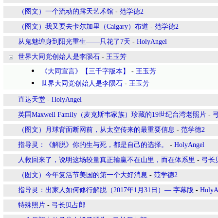
（图文）一个流动的露天艺术馆
-
范学德2
（图文）我又要去卡尔加里（Calgary）布道
-
范学德2
从鬼魅缠身到阳光重生——只花了7天
-
HolyAngel
世界大同党创始人是李陨石
-
王玉芳
《大同宣言》【三千字版本】
-
王玉芳
世界大同党创始人是李陨石
-
王玉芳
直达天堂
-
HolyAngel
英国Maxwell Family（麦克斯韦家族）珍藏的19世纪台湾老照片
-
（图文）月球背面断网前，从太空传来的最重要信息
-
范学德2
指导灵：《解脱》你的生与死，都是自己的选择。
-
HolyAngel
人救回来了，说明这场较量真正输赢不在山里，而在体系里
-
弓长
（图文）今年复活节美国的第一个大好消息
-
范学德2
指导灵：出家人如何修行解脱（2017年1月31日）— 字幕版
-
HolyA
特殊照片
-
弓长贝占郎