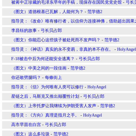
被蒋中正珍藏的毛泽东早年的手稿，现保存在国民党党史馆
-
弓长
（图文）道德根基已瓦解，人能何为？
-
范学德2
指导灵：《改命》唯有修行者，以信仰力连接神佛，借助超出因果之
李昌钰的故事
-
弓长贝占郎
（图文）你能忍心这些孩子被处死而不发声吗？
-
范学德2
指导灵：《神话》真实的永不变易，非真的本不存在。
-
HolyAngel
F-18被击中后为何还能安全逃离？
-
弓长贝占郎
（图文）中美之间的一段佳画
-
范学德2
你还敢劈腿吗？
-
每條街上
指导灵：《信》为何唯有人类可以修行
-
HolyAngel
星链之后，马斯克又推出颠覆性计划
-
弓长贝占郎
（图文）上帝托梦让我继续为伊朗受害人发声
-
范学德2
指导灵：《方向》真理是指月之手。
-
HolyAngel
高市早苗在白宫
-
弓长贝占郎
（图文）这么多垃圾
-
范学德2