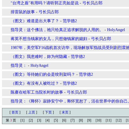
“台湾之盾”有用吗？请听郭正亮如是说
-
弓长贝占郎
排雷鼠的故事
-
弓长贝占郎
（图文）难道是出大事了？
-
范学德2
指导灵：这个佛法，祂只给真正追求解脱的人用的。
-
HolyAngel
蒋英不想当钱家的女儿，只想做钱家的媳妇
-
弓长贝占郎
1987年，美空军F16战机首次访华，现场解放军指战员受到剧烈震
（图文）我患难时，妳为何隐藏
-
范学德2
指导灵：
-
HolyAngel
（图文）等待她们的会是绞刑架吗？
-
范学德2
（图文）有没有人被吃过？
-
范学德2
陈赓在哈军工当院长时的故事
-
弓长贝占郎
指导灵：《释怀》寂静安宁中，释怀宽恕了，活在世界中的你自己
[
首页
]
[
上页
]
[
下页
]
[
末页
]
第
3
页
[1]
[2]
[3]
[4]
[5]
[6]
[7]
[8]
[9]
[10]
[11]
[12]
[1