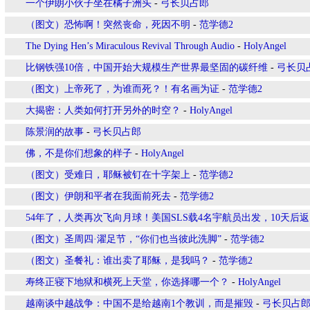
一个伊朗小伙子坐在橘子洲头
-
弓长贝占郎
（图文）恐怖啊！突然丧命，死因不明
-
范学德2
The Dying Hen’s Miraculous Revival Through Audio
-
HolyAngel
比钢铁强10倍，中国开始大规模生产世界最坚固的碳纤维
-
弓长贝
（图文）上帝死了，为谁而死？！有名画为证
-
范学德2
大揭密：人类如何打开另外的时空？
-
HolyAngel
陈景润的故事
-
弓长贝占郎
佛，不是你们想象的样子
-
HolyAngel
（图文）受难日，耶稣被钉在十字架上
-
范学德2
（图文）伊朗和平者在我面前死去
-
范学德2
54年了，人类再次飞向月球！美国SLS载4名宇航员出发，10天后
（图文）圣周四·濯足节，“你们也当彼此洗脚”
-
范学德2
（图文）圣餐礼：谁出卖了耶稣，是我吗？
-
范学德2
寿终正寝下地狱和横死上天堂，你选择哪一个？
-
HolyAngel
越南谈中越战争：中国不是给越南1个教训，而是摧毁
-
弓长贝占