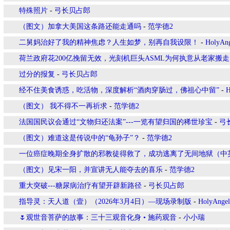
特殊照片
-
弓长贝占郎
（图文）加拿大美国这条路还能走通吗
-
范学德2
二舅妈治好了我的精神焦虑？人生如梦，别再自我设限！
-
HolyAn
荷兰政府花200亿挽留无效，光刻机巨头ASML为何执意从老家搬
过分的报复
-
弓长贝占郎
经不住美食诱惑，吃活物，深度解析“酒肉穿肠过，佛祖心中留”
-
H
（图文） 我不得不一再祈求
-
范学德2
法国国民议会通过“文物归还法案”---一览有望归国的稀世珍宝
-
弓
（图文）难道这是传说中的“龟孙子”？
-
范学德2
一位癌症晚期全身扩散的邪教徒得救了，成功逃离了无间地狱（中
（图文）见宋一阳，并宣讲无人能夺去的喜乐
-
范学德2
重大突破---糖尿病治疗有望开辟新路径
-
弓长贝占郎
指导灵：天人道（壹）（2026年3月4日）—现场录制版
-
HolyAngel
🌷观世音菩萨的故事：三十三观音化身 • 施药观音
-
小小瑞