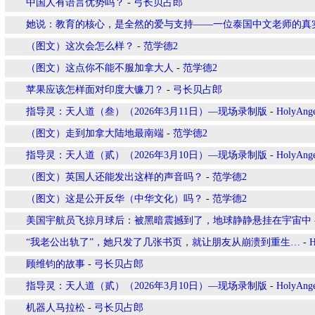
中国人有语言优势吗？
-
弓长贝占郎
她说：教育的核心，是全然的爱与支持——一位泰国中文老师的真
（图文）这次会怎么样？
-
范学德2
（图文）这点你不能不服加拿大人
-
范学德2
苹果应该怎样面对印度大镰刀？
-
弓长贝占郎
指导灵：天人道（叁）（2026年3月11日）—现场录制版
-
HolyAng
（图文）走到加拿大陆地最南端
-
范学德2
指导灵：天人道（贰）（2026年3月10日）—现场录制版
-
HolyAng
（图文）英国人还能发出这样的声音吗？
-
范学德2
（图文）这是公开反华（中华文化）吗？
-
范学德2
美国宇航员飞掠月球后：被黑暗震撼到了，地球静静悬挂在宇宙中
“我老公出轨了”，她只发了几张书页，就让朋友从崩溃到重生…
-
H
顾维钧的故事
-
弓长贝占郎
指导灵：天人道（贰）（2026年3月10日）—现场录制版
-
HolyAng
机器人马拉松
-
弓长贝占郎