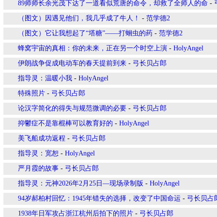
89师师长余光茂下达了一道看似荒唐的命令，却救了全师人的命
-
（图文）因遇见他们，我几乎成了牛人！
-
范学德2
（图文）它让我想起了“塔糖”——打蛔虫的药
-
范学德2
蜂窝宇宙的真相：你的未来，正在另一个时空上演
-
HolyAngel
伊朗战争促成电动车的春天提前到来
-
弓长贝占郎
指导灵：温暖小我
-
HolyAngel
特殊照片
-
弓长贝占郎
论汉字简化的得失与规范微调的必要
-
弓长贝占郎
抑鬱症不是靠棍棒可以教育好的
-
HolyAngel
美飞船成功返程
-
弓长贝占郎
指导灵：宽恕
-
HolyAngel
严月霞的故事
-
弓长贝占郎
指导灵：元神2026年2月25日—现场录制版
-
HolyAngel
94岁郝柏村回忆：1945年错失的选择，改变了中国命运
-
弓长贝占
1938年日军攻占浙江杭州后拍下的照片
-
弓长贝占郎