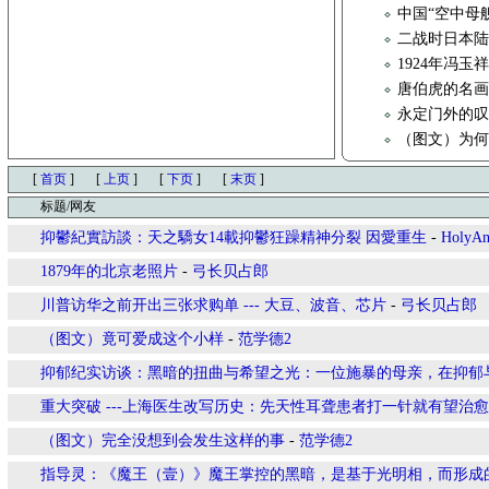
中国“空中母舰
二战时日本
1924年冯
唐伯虎的名
永定门外的
（图文）为
[
首页
]
[
上页
]
[
下页
]
[
末页
]
标题/网友
抑鬱紀實訪談：天之驕女14載抑鬱狂躁精神分裂 因愛重生
-
HolyAn
1879年的北京老照片
-
弓长贝占郎
川普访华之前开出三张求购单 --- 大豆、波音、芯片
-
弓长贝占郎
（图文）竟可爱成这个小样
-
范学德2
抑郁纪实访谈：黑暗的扭曲与希望之光：一位施暴的母亲，在抑郁
重大突破 ---上海医生改写历史：先天性耳聋患者打一针就有望治愈
（图文）完全没想到会发生这样的事
-
范学德2
指导灵：《魔王（壹）》魔王掌控的黑暗，是基于光明相，而形成的