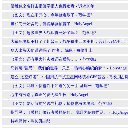
借维稳之名打击报复举报人也得追责
-
诉求20年
（图文）现在不开心，今年就甭乐了
-
范学德2
当和尚开始贪污，佛说早就预言了
-
HolyAngel
（图文）超级世界大战即将开始了吗？
-
范学德2
大军压境却不打了？川普曰：战争费由22国承担，合计5万亿美元
华人出头天仍遥远吗？ 作者： 陈康
-
每條街上
（图文）还有更大的灾难还在后头……
-
范学德2
马铃薯“骗局”：我们的世界，只是一场精心编织的梦？
-
HolyAngel
建立“太空灯塔”：中国用抗干扰卫星网络填补GPS盲区
-
弓长贝占
（图文）耶稣：你也许不知道的另一面 圣周一
-
范学德2
心中有分别，真正的爱无法生长
-
HolyAngel
（图文）复活节前的诡异礼物：植物也有国境线
-
范学德2
指导灵：《膜拜》修行者膜拜信仰。 我只为信仰而活。
-
HolyAnge
特殊照片
-
弓长贝占郎