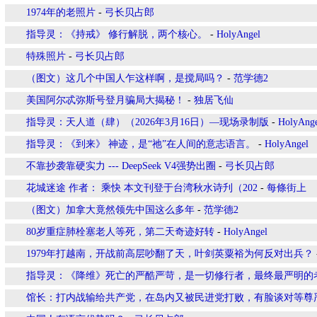
1974年的老照片
-
弓长贝占郎
指导灵：《持戒》 修行解脱，两个核心。
-
HolyAngel
特殊照片
-
弓长贝占郎
（图文）这几个中国人乍这样啊，是搅局吗？
-
范学德2
美国阿尔忒弥斯号登月骗局大揭秘！
-
独居飞仙
指导灵：天人道（肆）（2026年3月16日）—现场录制版
-
HolyAng
指导灵：《到来》 神迹，是“祂”在人间的意志语言。
-
HolyAngel
不靠抄袭靠硬实力 --- DeepSeek V4强势出圈
-
弓长贝占郎
花城迷途 作者： 乘快 本文刊登于台湾秋水诗刋（202
-
每條街上
（图文）加拿大竟然领先中国这么多年
-
范学德2
80岁重症肺栓塞老人等死，第二天奇迹好转
-
HolyAngel
1979年打越南，开战前高层吵翻了天，叶剑英粟裕为何反对出兵？
指导灵：《降维》死亡的严酷严苛，是一切修行者，最终最严明的
馆长：打内战输给共产党，在岛内又被民进党打败，有脸谈对等尊