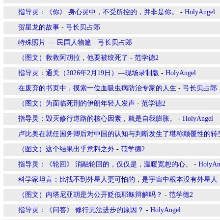
指导灵：《你》 身心灵中，不受所控的，并非是你。
-
HolyAngel
贺星龙的故事
-
弓长贝占郎
特殊照片 --- 民国人物篇
-
弓长贝占郎
（图文）救救阿胡拉，他要被绞死了
-
范学德2
指导灵：通关（2026年2月19日）—现场录制版
-
HolyAngel
在废弃的书页中，摸索一位血吸虫病防治专家的人生
-
弓长贝占郎
（图文）为面临死刑的伊朗年轻人发声
-
范学德2
指导灵：毁灭修行道路的核心因素，就是自我膨胀。
-
HolyAngel
卢比奥在就任国务卿后对中国的认知与判断发生了堪称颠覆性的转
（图文）这个结果出乎意料之外
-
范学德2
指导灵：《轮回》 消融轮回的，仅仅是，温暖宽恕的心。
-
HolyAn
科学家坦言：比找不到外星人更可怕的，是宇宙中根本没有外星人
（图文）内塔尼亚胡是为公开贬低耶稣辩解吗？
-
范学德2
指导灵：《问答》 修行无法进步的原因？
-
HolyAngel