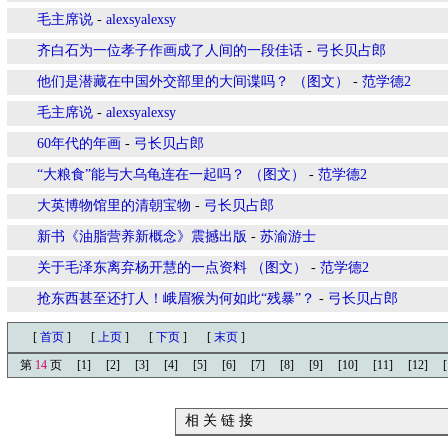
毛主席说
-
alexsyalexsy
齐白石为一位孝子作画成了人间的一段佳话
-
弓长贝占郎
他们是潜藏在中国外交部里的大间谍吗？ （图文）
-
范学德2
毛主席说
-
alexsyalexsy
60年代的年画
-
弓长贝占郎
“大粮食”能与大乌龟连在一起吗？ （图文）
-
范学德2
大英博物馆里的清朝宝物
-
弓长贝占郎
新书《油脂营养新概念》震撼出版
-
苏渝游士
关于毛泽东离弃杨开慧的一点资料 （图文）
-
范学德2
抢东西甚至还打人！峨眉猴为何如此“残暴”？
-
弓长贝占郎
[
首页
]
[
上页
]
[
下页
]
[
末页
]
第
14
页
[1]
[2]
[3]
[4]
[5]
[6]
[7]
[8]
[9]
[10]
[11]
[12]
[
相 关 链 接