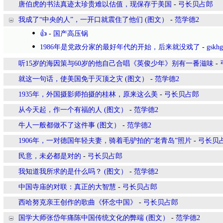
唐伯虎的书法真迹太珍贵难以估值，现保存于美国
-
弓长贝占郎
我成了“中央的人”，一开口就震住了他们 (图文）
-
范学德2
👍
-
国产高压锅
1986年是党政分家的最好年代的开始，后来就没戏了
-
gskh
听15岁的海因策与60岁的他自己合唱《英俊少年》别有一番滋味
-
就这一句话，使美国免于灭顶之灾 (图文）
-
范学德2
1935年，外国摄影师拍摄的桂林，原来这么美
-
弓长贝占郎
从今天起，作一个有福的人 (图文）
-
范学德2
牛人一般都做不了这件事 (图文）
-
范学德2
1906年，一对德国年轻夫妻，骑着毛驴拍的“老青岛”照片
-
弓长贝
民意，未必都是对的
-
弓长贝占郎
我知道我所求的是什么吗？ (图文）
-
范学德2
中国寺庙的对联：真正的大智慧
-
弓长贝占郎
西哈努克亲王创作的歌曲《怀念中国》
-
弓长贝占郎
国学大师张岱年痛陈中国传统文化的弊端 (图文）
-
范学德2