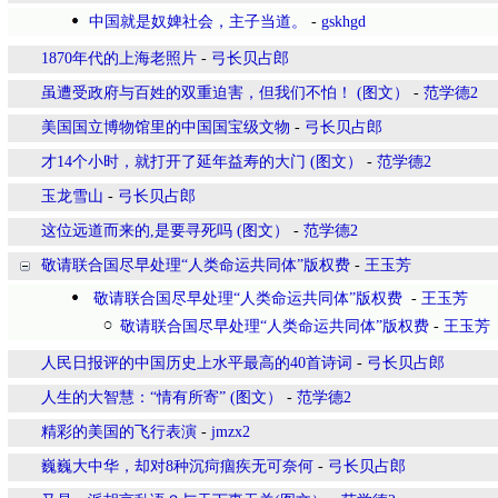
中国就是奴婢社会，主子当道。
-
gskhgd
1870年代的上海老照片
-
弓长贝占郎
虽遭受政府与百姓的双重迫害，但我们不怕！ (图文）
-
范学德2
美国国立博物馆里的中国国宝级文物
-
弓长贝占郎
才14个小时，就打开了延年益寿的大门 (图文）
-
范学德2
玉龙雪山
-
弓长贝占郎
这位远道而来的,是要寻死吗 (图文）
-
范学德2
敬请联合国尽早处理“人类命运共同体”版权费
-
王玉芳
敬请联合国尽早处理“人类命运共同体”版权费
-
王玉芳
敬请联合国尽早处理“人类命运共同体”版权费
-
王玉芳
人民日报评的中国历史上水平最高的40首诗词
-
弓长贝占郎
人生的大智慧：“情有所寄” (图文）
-
范学德2
精彩的美国的飞行表演
-
jmzx2
巍巍大中华，却对8种沉疴痼疾无可奈何
-
弓长贝占郎