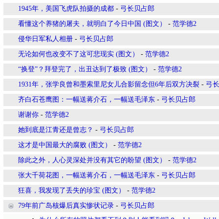
1945年，美国飞虎队拍摄的成都
-
弓长贝占郎
看懂这个养猪的屠夫，就明白了今日中国 (图文）
-
范学德2
侵华日军私人相册
-
弓长贝占郎
无论如何也改变不了这可悲现实 (图文）
-
范学德2
“换登”？拜登完了，出丑达到了极致 (图文）
-
范学德2
1931年，张学良曾和墨索里尼女儿合影留念但6年后双方决裂
-
弓
齐白石苍鹰图：一幅送蒋介石，一幅送毛泽东
-
弓长贝占郎
谢谢你
-
范学德2
她到底是江青还是曾志？
-
弓长贝占郎
这才是中国最大的腐败 (图文）
-
范学德2
除此之外，人心灵深处并没有其它的盼望 (图文）
-
范学德2
张大千荷花图，一幅送蒋介石，一幅送毛泽东
-
弓长贝占郎
狂喜，我发现了丢失的珍宝 (图文）
-
范学德2
79年前广岛核爆后真实惨状记录
-
弓长贝占郎