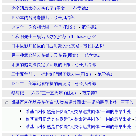
这个消息太令人伤心了 (图文）
-
范学德2
1950年的台湾老照片
-
弓长贝占郎
这两个，你会相信哪一个？ (图文）
-
范学德2
邹和明先生三项诺贝尔奖推荐（8
-
haxesn_001
日本摄影师拍摄的日占时期的北京城
-
弓长贝占郎
另一种意义的人在做，天在看(图文）
-
范学德2
印度的超高温决定了印度的上限
-
弓长贝占郎
三十五年前，一把利剑斩断了我人生(图文）
-
范学德2
1944年，美军记者拍摄的南泥湾
-
弓长贝占郎
祭与记： “六四”三十五周年 (图文）
-
范学德2
维基百科仍然是在伪造“人类命运共同体”一词的最早出处
-
王玉芳
维基百科仍然是在伪造“人类命运共同体”一词的最早出处
-
维基百科仍然是在伪造“人类命运共同体”一词的最早出处
-
维基百科仍然是在伪造“人类命运共同体”一词的最早出处
-