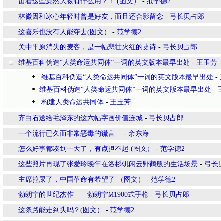
留着这些庞然大物有什么用？！ (图文）
-
范学德2
林徽因和冰心年轻时曾是好友，而且还合影留念
-
弓长贝占郎
这喜乐也没有人能夺去(图文）
-
范学德2
关中平原消失的麦客，是一幅悲壮火红的史诗
-
弓长贝占郎
维基百科伪造“人类命运共同体”一词的英文版本最早出处
-
王玉芳
维基百科伪造“人类命运共同体”一词的英文版本最早出处
-
维基百科伪造“人类命运共同体”一词的英文版本最早出处
-
构建人类命运共同体
-
王玉芳
齐白石送给毛泽东的这六幅字画价值连城
-
弓长贝占郎
一个流行已久而非常恶毒的谎言
-
余东海
怎么好事都凑到一天了，有点担不起 (图文）
-
范学德2
这些照片再现了张爱玲晚年在洛杉矶闲云野鹤般的生活场景
-
弓长
主席拉屎了，中国革命有希望了 （图文）
-
范学德2
勃朗宁的世纪杰作——勃朗宁M1900式手枪
-
弓长贝占郎
这条路能走到头吗？(图文）
-
范学德2