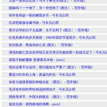
又是一派胡言乱语？与天下事无关(图文）
-
范学德2
隐喻吗？一个倒了，另一些也快了 (图文）
-
范学德2
张学良和赵一荻的幽禁岁月
-
弓长贝占郎
孔祥熙家族珍藏书画
-
弓长贝占郎
普京访华的日子太血腥，太不吉利了 (图文）
-
范学德2
红色风暴中的岁月留痕：1966年国庆节老照片
-
弓长贝占郎
告别焦虑，释放你的心灵 (图文）
-
范学德2
满清的败亡其实在宋朝王安石变法失败的那一刻就注定了
-
弓长贝
菜园子蚂蚁搬家 普通黄瓜丰收
-
jmzx2
现在还看不出这些，那问题就太严重了 (图文）
-
范学德2
重温1982年的上海：真诚与朴实
-
弓长贝占郎
加拿大超级美丽的神秘去处 （图文）
-
范学德2
毛泽东年轻时寄给胡适的明信片
-
弓长贝占郎
我恨母亲节，中国大妈犹在 （图文）
-
范学德2
旅游见闻：密西根湖的沸腾
-
jmzx2