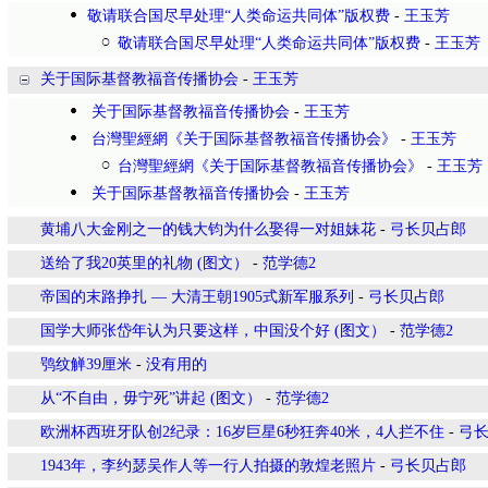
敬请联合国尽早处理“人类命运共同体”版权费
-
王玉芳
敬请联合国尽早处理“人类命运共同体”版权费
-
王玉芳
关于国际基督教福音传播协会
-
王玉芳
关于国际基督教福音传播协会
-
王玉芳
台灣聖經網《关于国际基督教福音传播协会》
-
王玉芳
台灣聖經網《关于国际基督教福音传播协会》
-
王玉芳
关于国际基督教福音传播协会
-
王玉芳
黄埔八大金刚之一的钱大钧为什么娶得一对姐妹花
-
弓长贝占郎
送给了我20英里的礼物 (图文）
-
范学德2
帝国的末路挣扎 — 大清王朝1905式新军服系列
-
弓长贝占郎
国学大师张岱年认为只要这样，中国没个好 (图文）
-
范学德2
鸮纹觯39厘米
-
没有用的
从“不自由，毋宁死”讲起 (图文）
-
范学德2
欧洲杯西班牙队创2纪录：16岁巨星6秒狂奔40米，4人拦不住
-
弓
1943年，李约瑟吴作人等一行人拍摄的敦煌老照片
-
弓长贝占郎