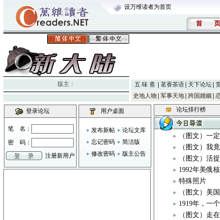
设万维读者为首页
首
版主：
五 味 斋
茗香茶语
天下论坛
史地人物
军事天地
跨国婚姻
论坛排行榜
登录论坛
用户桌面
笔 名：
发布新帖
论坛文库
（图文）一定
忘记密码
简洁版
密 码：
（图文）我
修改密码
版主公告
注册新用户
（图文）活
1992年美俄
特殊照片
（图文）美
1919年，
（图文）走