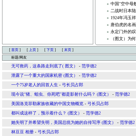
中国“空中母舰
二战时日本
1924年冯
唐伯虎的名
永定门外的
（图文）为
[
首页
]
[
上页
]
[
下页
]
[
末页
]
标题/网友
无可救药，这条路走到底了( 图文）
-
范学德2
泄露了一个重大的国家机密 (图文）
-
范学德2
一个75岁老人的回首人生
-
弓长贝占郎
现今说“猪、蛆虫、你死吧”都是影射什么吗？ (图文）
-
范学德2
美国洛克菲勒家族收藏的中国文物概览
-
弓长贝占郎
都叫成这样了，预示着什么？ (图文）
-
范学德2
她失明了并希望失明，美国总统为她的自传写序 (图文）
-
范学德2
林豆豆 相册
-
弓长贝占郎