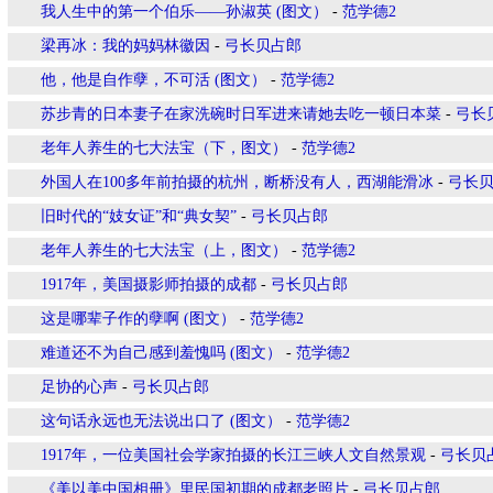
我人生中的第一个伯乐——孙淑英 (图文）
-
范学德2
梁再冰：我的妈妈林徽因
-
弓长贝占郎
他，他是自作孽，不可活 (图文）
-
范学德2
苏步青的日本妻子在家洗碗时日军进来请她去吃一顿日本菜
-
弓长
老年人养生的七大法宝（下，图文）
-
范学德2
外国人在100多年前拍摄的杭州，断桥没有人，西湖能滑冰
-
弓长
旧时代的“妓女证”和“典女契”
-
弓长贝占郎
老年人养生的七大法宝（上，图文）
-
范学德2
1917年，美国摄影师拍摄的成都
-
弓长贝占郎
这是哪辈子作的孽啊 (图文）
-
范学德2
难道还不为自己感到羞愧吗 (图文）
-
范学德2
足协的心声
-
弓长贝占郎
这句话永远也无法说出口了 (图文）
-
范学德2
1917年，一位美国社会学家拍摄的长江三峡人文自然景观
-
弓长贝
《美以美中国相册》里民国初期的成都老照片
-
弓长贝占郎