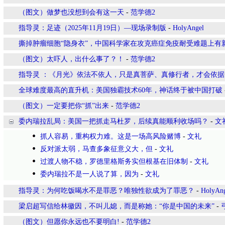
（图文）做梦也没想到会有这一天
-
范学德2
指导灵：足迹（2025年11月19日）—现场录制版
-
HolyAngel
撕掉肿瘤细胞“隐身衣”，中国科学家在攻克癌症免疫耐受难题上有
（图文）太吓人，出什么事了？！
-
范学德2
指导灵 ：《月光》依法不依人，只是真菩萨、真修行者，才会依据
全球难度最高的直升机：美国独霸技术60年，神话终于被中国打破
（图文）一定要把你“抓”出来
-
范学德2
委内瑞拉乱局：美国一把抓走马杜罗，后续真能顺利收场吗？
-
文
抓人容易，重构权力难。这是一场高风险赌博
-
文礼
反对派太弱，马查多象征意义大，但
-
文礼
过渡人物不稳，罗德里格斯务实但根基在旧体制
-
文礼
委内瑞拉不是一人说了算，因为
-
文礼
指导灵：为何吃饭喝水不是罪恶？唯独性欲成为了罪恶？
-
HolyAn
梁启超写信给林徽因，不叫儿媳，而是称她：“你是中国的未来”
-
（图文）但愿你永远也不要明白!
-
范学德2