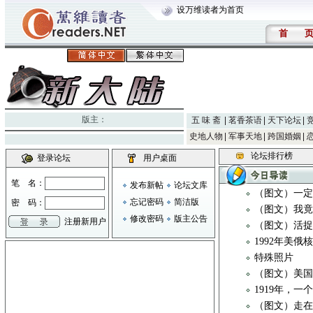
设万维读者为首页
首
版主：
五 味 斋
茗香茶语
天下论坛
史地人物
军事天地
跨国婚姻
论坛排行榜
登录论坛
用户桌面
笔 名：
发布新帖
论坛文库
（图文）一定
忘记密码
简洁版
密 码：
（图文）我
修改密码
版主公告
注册新用户
（图文）活
1992年美俄
特殊照片
（图文）美
1919年，
（图文）走