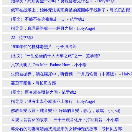
指导灵：死后黄金一小时：灵魂会看见什么？
-
HolyAngel
俄军在战场上，始终无法实现突破的原因终于找到了
-
弓长贝占郎
(图文）不能不在这夜晚走一走
-
范学德2
指导灵：真理是路标——标月之指
-
HolyAngel
22
-
范学德2
1930年代的桂林老照片
-
弓长贝占郎
(图文）“一生必坐的十大火车之旅”之一
-
范学德2
六字大明咒 Om Mani Padme Hum
-
小小瑞
失禁被抛弃，躺在屎尿中，听音频一个月后恢复（中英版）
-
Holy
聂卫平图集
-
弓长贝占郎
(图文）巨变就在顷刻之间
-
范学德2
指导灵：没有出离心就谈不上修行
-
HolyAngel
佛教音樂欣賞～純音樂 02 好聽的音樂，靜心，放鬆
-
小小瑞
🌷观世音菩萨的故事： 三十三观音化身 • 持经观音
-
小小瑞
蒋介石的前妻陈洁如找周恩来为女婿伸冤的故事
-
弓长贝占郎