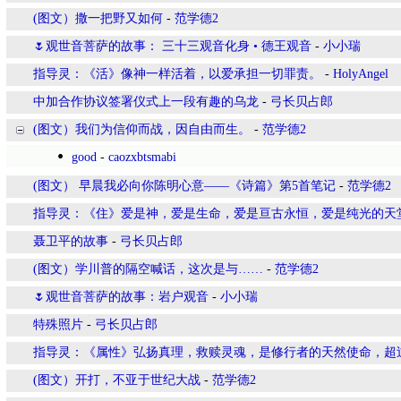
(图文）撒一把野又如何
-
范学德2
🌷观世音菩萨的故事： 三十三观音化身 • 德王观音
-
小小瑞
指导灵：《活》像神一样活着，以爱承担一切罪责。
-
HolyAngel
中加合作协议签署仪式上一段有趣的乌龙
-
弓长贝占郎
(图文）我们为信仰而战，因自由而生。
-
范学德2
good
-
caozxbtsmabi
(图文） 早晨我必向你陈明心意——《诗篇》第5首笔记
-
范学德2
指导灵：《住》爱是神，爱是生命，爱是亘古永恒，爱是纯光的天
聂卫平的故事
-
弓长贝占郎
(图文）学川普的隔空喊话，这次是与……
-
范学德2
🌷观世音菩萨的故事：岩户观音
-
小小瑞
特殊照片
-
弓长贝占郎
指导灵：《属性》弘扬真理，救赎灵魂，是修行者的天然使命，超
(图文）开打，不亚于世纪大战
-
范学德2