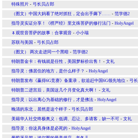
特殊照片
-
弓长贝占郎
（图文）中国大妈看了绝对抓狂，定会出手薅下……
-
范学德2
指导灵实证分享！《楞严经》里文殊菩萨的修行法门
-
HolyAngel
🌷观世音菩萨的故事：合掌观音
-
小小瑞
苏联与美国
-
弓长贝占郎
（图文） 两次走进同一个黑暗
-
范学德2
特朗普金卡：有钱就是任性，美国梦标价出售！
-
文礼
指导灵：佛居住的地方，是什么样子？
-
HolyAngel
特朗普发布《赢得6G竞赛》备案录，欲追赶中国6G领先地位
-
弓长
特朗普二进宫后，美国这几个月变化真大啊！
-
文礼
指导灵：以出离心为基础的修行，才是佛法
-
HolyAngel
晚清的东北，居然是这个样子
-
弓长贝占郎
美籍华人社交终极奥义：低调、忍让、多请客，缺一不可
-
文礼
指导灵：你这具身体是必死的
-
HolyAngel
葡萄牙见闻：波尔图的最美书店
-
老冬儿