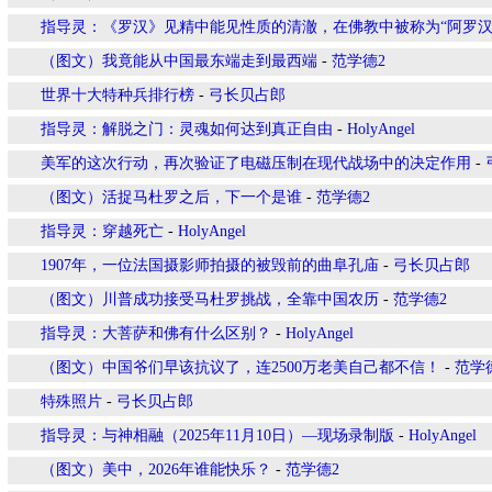
指导灵：《罗汉》见精中能见性质的清澈，在佛教中被称为“阿罗汉
（图文）我竟能从中国最东端走到最西端
-
范学德2
世界十大特种兵排行榜
-
弓长贝占郎
指导灵：解脱之门：灵魂如何达到真正自由
-
HolyAngel
美军的这次行动，再次验证了电磁压制在现代战场中的决定作用
-
（图文）活捉马杜罗之后，下一个是谁
-
范学德2
指导灵：穿越死亡
-
HolyAngel
1907年，一位法国摄影师拍摄的被毁前的曲阜孔庙
-
弓长贝占郎
（图文）川普成功接受马杜罗挑战，全靠中国农历
-
范学德2
指导灵：大菩萨和佛有什么区别？
-
HolyAngel
（图文）中国爷们早该抗议了，连2500万老美自己都不信！
-
范学
特殊照片
-
弓长贝占郎
指导灵：与神相融（2025年11月10日）—现场录制版
-
HolyAngel
（图文）美中，2026年谁能快乐？
-
范学德2