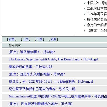
中国“空中母舰
二战时日本
1924年冯
唐伯虎的名
永定门外的
（图文）为
[
首页
]
[
上页
]
[
下页
]
[
末页
]
标题/网友
(图文）谁敢相信啊！
-
范学德2
The Eastern Sage, the Spirit Guide, Has Been Found
-
HolyAngel
藤泽秀行的故事
-
弓长贝占郎
(图文）这是平安入睡的绝招
-
范学德2
指导灵：光（2023年8月18日）— 现场录制版
-
HolyAngel
纪念聂卫平和我们已远去的青春
-
弓长贝占郎
Nationalinterest报道:中国的歼-20S战斗机已成为航母杀手
-
弓长贝
(图文） 现在还没到最糟糕的地步
-
范学德2