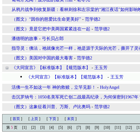
从鸦片战争到收复新疆：看林则徐和左宗棠的“湘江夜话”如何影响
（图文）“因你的慈爱比生命更美好”
-
范学德2
（图文）竟是它把中美两国紧紧连在一起
-
范学德2
潘德明的故事
-
弓长贝占郎
指导灵：佛法，祂就像光芒一样，祂是源于天际的光芒，撕开了灵
（图文）美国对中国的最大毒害
-
范学德2
《大同宣言》【标准版本】【规范版本】
-
王玉芳
《大同宣言》【标准版本】【规范版本】
-
王玉芳
活佛一生不如这一年 神的救赎，立竿见影！
-
HolyAngel
击沉罗纳号：1050名美军死亡创二战最高纪录，为何保密到1967年
（图文）这象征着川普、万斯、卢比奥吗
-
范学德2
[
首页
]
[
上页
]
[
下页
]
[
末页
]
第
5
页
[1]
[2]
[3]
[4]
[5]
[6]
[7]
[8]
[9]
[10]
[11]
[12]
[1