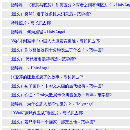
指导灵：《智慧与聪慧》如何区分？两者之间有何区别？
-
HolyAn
(图文）突然知道了这条惊人消息后
-
范学德2
特殊照片
-
弓长贝占郎
指导灵：何为虔诚
-
HolyAngel
38岁才到巅峰？中国人大脑发育更晚
-
弓长贝占郎
(图文）你敢相信这四十分钟发生了什么？
-
范学德2
(图文） 历代著名晨祷精选
-
范学德2
指导灵：
-
HolyAngel
张爱萍的腿差点瘸了的故事
-
弓长贝占郎
(图文）衲子画作：中华文人画的当代经典
-
范学德2
(图文）铁证：Grok大数展示价川普施政一周年
-
范学德2
指导灵：为什么恶人是不怕鬼的？
-
HolyAngel
1938年“蒙城保卫战”老照片
-
弓长贝占郎
(图文）若只崇拜一个画家，那定是他
-
范学德2