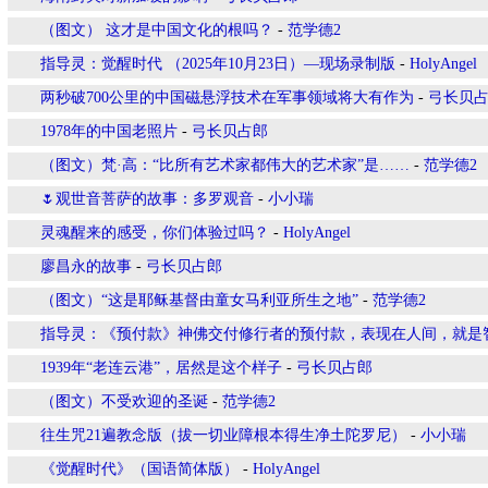
（图文） 这才是中国文化的根吗？
-
范学德2
指导灵：觉醒时代 （2025年10月23日）—现场录制版
-
HolyAngel
两秒破700公里的中国磁悬浮技术在军事领域将大有作为
-
弓长贝
1978年的中国老照片
-
弓长贝占郎
（图文）梵·高：“比所有艺术家都伟大的艺术家”是……
-
范学德2
🌷观世音菩萨的故事：多罗观音
-
小小瑞
灵魂醒来的感受，你们体验过吗？
-
HolyAngel
廖昌永的故事
-
弓长贝占郎
（图文）“这是耶稣基督由童女马利亚所生之地”
-
范学德2
指导灵：《预付款》神佛交付修行者的预付款，表现在人间，就是
1939年“老连云港”，居然是这个样子
-
弓长贝占郎
（图文）不受欢迎的圣诞
-
范学德2
往生咒21遍教念版（拔一切业障根本得生净土陀罗尼）
-
小小瑞
《觉醒时代》（国语简体版）
-
HolyAngel