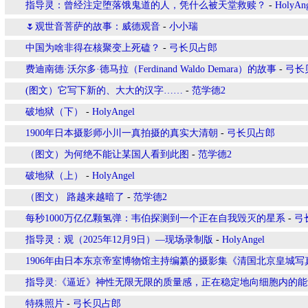
指导灵：曾经注定堕落饿鬼道的人，凭什么被天堂救赎？
-
HolyAn
🌷观世音菩萨的故事：威德观音
-
小小瑞
中国为啥非得在核聚变上死磕？
-
弓长贝占郎
费迪南德·沃尔多·德马拉（Ferdinand Waldo Demara）的故事
-
弓长
(图文）它写下新的、大大的汉字……
-
范学德2
破地狱（下）
-
HolyAngel
1900年日本摄影师小川一真拍摄的真实大清朝
-
弓长贝占郎
（图文）为何绝不能让某国人看到此图
-
范学德2
破地狱（上）
-
HolyAngel
（图文） 路越来越暗了
-
范学德2
每秒1000万亿亿颗氢弹：韦伯探测到一个正在自我毁灭的星系
-
弓
指导灵：观（2025年12月9日）—现场录制版
-
HolyAngel
1906年由日本东京帝室博物馆主持编纂的摄影集《清国北京皇城
指导灵:《逼近》神性无限无限的质量感，正在稳定地向细胞内的
特殊照片
-
弓长贝占郎