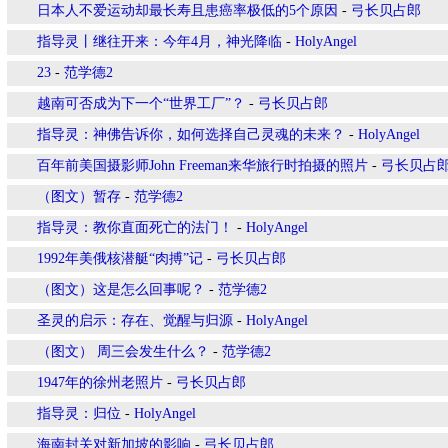
日本人不爱运动却最长寿且患癌率极低的5个原因
-
弓长贝占郎
指导灵丨继往开来：今年4月，神光降临
-
HolyAngel
23
-
范学德2
越南可否成为下一个“世界工厂”？
-
弓长贝占郎
指导灵：神佛告诉你，如何选择自己灵魂的未来？
-
HolyAngel
百年前美国摄影师John Freeman来华旅行时拍摄的照片
-
弓长贝占
（图文）暂存
-
范学德2
指导灵：教你直面死亡的法门！
-
HolyAngel
1992年美俄核潜艇“肉搏”记
-
弓长贝占郎
（图文）这是怎么回事呢？
-
范学德2
圣灵的启示：存在、觉醒与归源
-
HolyAngel
（图文） 周三会发生什么？
-
范学德2
1947年的徐州老照片
-
弓长贝占郎
指导灵：归位
-
HolyAngel
海南封关对新加坡的影响
-
弓长贝占郎