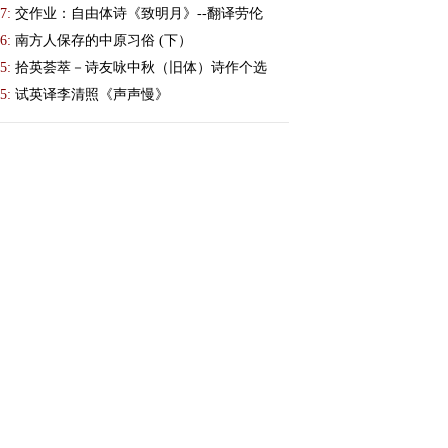
7:
交作业：自由体诗《致明月》--翻译劳伦
6:
南方人保存的中原习俗 (下）
5:
拾英荟萃－诗友咏中秋（旧体）诗作个选
5:
试英译李清照《声声慢》