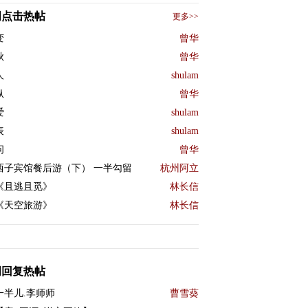
周点击热帖
更多>>
变
曾华
秋
曾华
人
shulam
纵
曾华
爱
shulam
表
shulam
问
曾华
西子宾馆餐后游（下） 一半勾留
杭州阿立
《且逃且觅》
林长信
《天空旅游》
林长信
周回复热帖
一半儿.李师师
曹雪葵