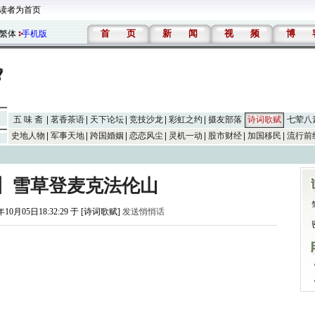
读者为首页
首
页
新
闻
视
频
博
繁体
手机版
五 味 斋
茗香茶语
天下论坛
竞技沙龙
彩虹之约
摄友部落
诗词歌赋
七荤八
史地人物
军事天地
跨国婚姻
恋恋风尘
灵机一动
股市财经
加国移民
流行前
】雪草登麦克法伦山
年10月05日18:32:29 于 [诗词歌赋]
发送悄悄话