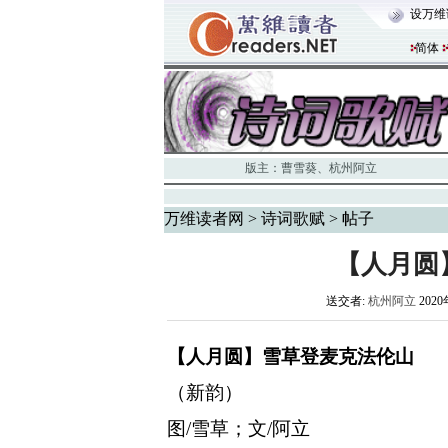
设万维
简体
版主：
曹雪葵
、
杭州阿立
万维读者网
>
诗词歌赋
> 帖子
【人月圆
送交者:
杭州阿立
2020
【人月圆】雪草登麦克法伦山
（新韵）
图
/雪草；文/阿立