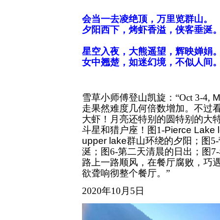
会当一去凌绝顶，万里览群山。
夕阳西下，烤虾香溢，侠客垂涎
星空入夜，大熊遥望，辉映婵娟
女中翘楚，如迷幻境，不似人间
雪草小师傅登山凯旋：
“
Oct 3-4,
M
走果然难度几何倍数增加。不过
大虾！月亮还特别的圆特别的大
斗星和猎户座！图
1-
Pierce Lake 
upper lake
群山环绕的夕阳；图
5
涎；图6-第二天清晨的日出；图7
路上一路顺风，在餐厅腐败，巧
欲聋响彻整个餐厅。”
2020年10月5日