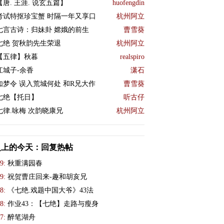
【唐. 王涯. 说玄五篇】
huofengdin
考试特抠珍宝蟹 时隔一年又享口
杭州阿立
七言古诗：归妹卦 嫦娥的前生
曹雪葵
七绝 贺秋韵先生荣退
杭州阿立
【五律】秋暮
realspiro
江城子-余香
潇石
如梦令 误入荒城何处 和R兄大作
曹雪葵
七绝【托日】
听古仔
七律.咏梅 次韵晓康兄
杭州阿立
史上的今天：回复热帖
9:
秋重满园春
9:
祝贺曹庄回来-趣和胡亥兄
8:
《七绝.戏题中国大爷》43法
8:
作业43：【七绝】走路与瘦身
7:
醉笔湖舟