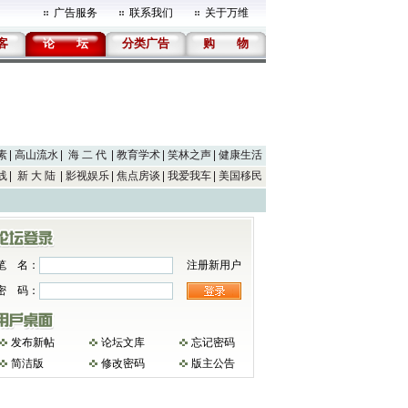
广告服务
联系我们
关于万维
客
论
坛
分类广告
购
物
素
高山流水
海 二 代
教育学术
笑林之声
健康生活
线
新 大 陆
影视娱乐
焦点房谈
我爱我车
美国移民
笔 名：
注册新用户
密 码：
发布新帖
论坛文库
忘记密码
简洁版
修改密码
版主公告