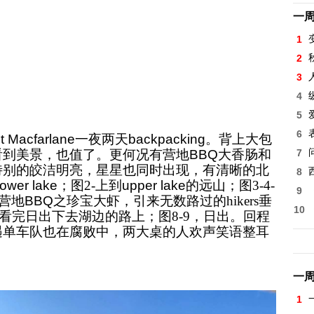
一
1
。
2
。
3
。
4
5
6
t Macfarlane
一夜两天
backpacking
。
背上大包
看到美景，也值了。更何况有营地
BBQ
大香肠和
7
特别的皎洁明亮，星星也同时出现，有清晰的北
8
lower lake
；
图
2-上到
upper lake
的远山；图
3-4-
9
-营地
BBQ
之珍宝大虾，引来无数路过的
hikers垂
10
-看完日出下去湖边的路上；图8-9，日出。回程
遇单车队也在腐败中，两大桌的人欢声笑语整耳
一
1