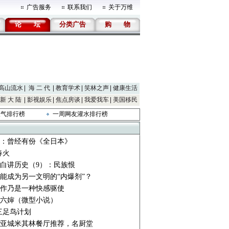
广告服务
联系我们
关于万维
论
坛
分类广告
购
物
高山流水
海 二 代
教育学术
笑林之声
健康生活
新 大 陆
影视娱乐
焦点房谈
我爱我车
美国移民
人气排行榜
一周网友灌水排行榜
：曾经有份《全日本》
春火
白讲历史（9）：民族恨
能成为另一文明的“内爆剂”？
作乃是一种快感驱使
六婶（微型小说）
4 三足鸟计划
亚城米其林餐厅推荐，名厨堂