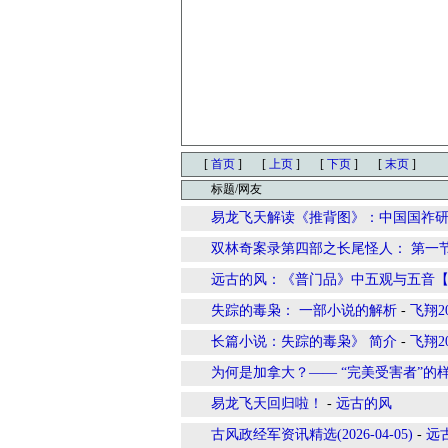
[
首页
]
[
上页
]
[
下页
]
[
末页
]
标题/网友
易龙飞天解读《推背图》：中国国祚
双林奇案录第四部之长尾怪人： 第一
远古的风：《普门品》中五观与五音
失踪的毒枭： 一部小说的解析
-
飞翔20
长篇小说：失踪的毒枭》 简介
-
飞翔20
为何是加拿大？—— “完美受害者”的
易龙飞天回归啦！
-
远古的风
古风政经军资讯精选(2026-04-05)
-
远