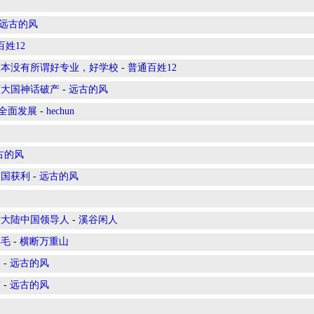
远古的风
百姓12
根本没有所谓好专业，好学校
-
普通百姓12
度大国神话破产
-
远古的风
，全面发展
-
hechun
古的风
中国获利
-
远古的风
产大陆中国领导人
-
溪谷闲人
羊毛
-
横断万重山
」
-
远古的风
霸
-
远古的风