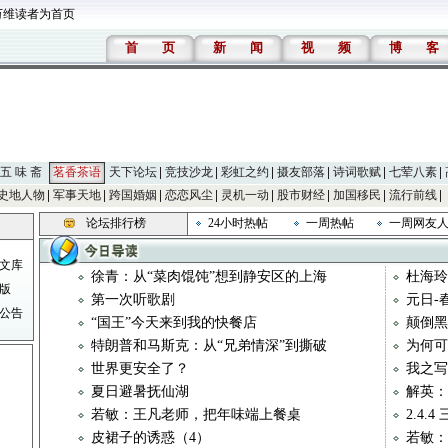
万维读者为首页
首
页
新
闻
视
频
博
客
五 味 斋
茗香茶语
天下论坛
竞技沙龙
彩虹之约
摄友部落
诗词歌赋
七荤八素
史地人物
军事天地
跨国婚姻
恋恋风尘
灵机一动
股市财经
加国移民
流行前线
论坛排行榜
24小时热帖
一周热帖
一周网友
文库
徐青：从“菜肉馄饨”想到静安区的上海
杜海玲
版
第一次听歌剧
元日-
公告
“国王”今天来到我的快餐店
颠倒黑
特朗普和马斯克：从“兄弟情深”到撕破
为何可
世界更安全了？
我之写
夏日避暑抚仙湖
解英：
若敏：王凡老师，把年味端上餐桌
2.4.
皮裙子的诱惑（4）
若敏：