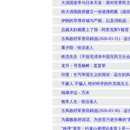
大清国皇帝与日本天皇：面对世界民
给大清国政府建立一份道德档案（搞
伊朗的导弹存储与产能，以及消耗战
-
总裁夫妇都爱上了我
-
阿里克斯Y格雷
古风政经军资讯精选(2026-03-31)
-
远
看夕阳
-
快活老人
铁流先生《不批毛泽东中国无民主社
龙升：寻觅楠树
-
芨芨草
印度：乞丐帝国主义的屌丝
-
远古的风
不蒙人.不骗人.绝对科学的扑克戏法儿
​钱塘岸边
-
万沐
無常人生
-
快活老人
古风政经军资讯精选(2026-03-30)
-
远
为腐败政府说话、为贪官污吏办事的“
“秩序”美学：约束山脊理论本质上是