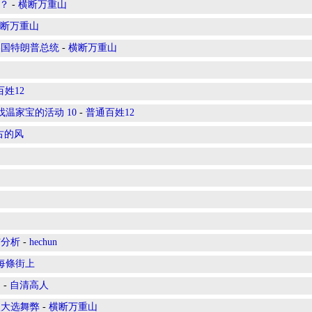
乐？
-
横断万重山
断万重山
美国特朗普总统
-
横断万重山
姓12
找温家宝的活动 10
-
普通百姓12
古的风
与分析
-
hechun
每條街上
！
-
自清高人
认大选舞弊
-
横断万重山