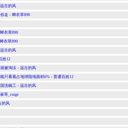
远古的风
陪你走
-
蝉衣草890
蝉衣草890
蝉衣草890
远古的风
百姓12
国就被淘汰
-
远古的风
能只看着占地球陆地面积6%
-
普通百姓12
美国洗碗工
-
远古的风
崔哥_cuige
古的风