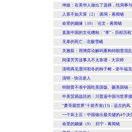
坤姐：在美华人做出了选择，结局事
人算不如天算（2）: 困局
-
蒋闻铭
命里的姻缘（10）: 论文
-
蒋闻铭
直面中国的文化糟粕：“孝”
-
历程历程
无辜的死亡
-
北极雪橇
关雅荻：用博弈论解码重构特朗普混
间谍芳芳这事儿不太靠谱
-
大宗师
清明再见澧河初冬的柿子树
-
牵牛福克
清明
-
快活老人
特朗普不准中国吃美国饭、砸美国锅
-
中美贸易战目的：川普逼中国与世界
“萧哥观世界”十箭齐发(13)
-
远古的风
一个坏土豆：中国做出最关键的4个决
命里的姻缘（9）: 归宁
-
蒋闻铭