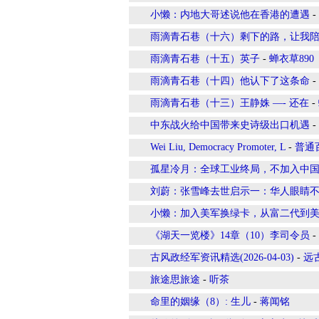
小懒：内地大哥述说他在香港的遭遇
-
雨滴青石巷（十六）剩下的路，让我
雨滴青石巷（十五）英子
-
蝉衣草890
雨滴青石巷（十四）他认下了这条命
-
雨滴青石巷（十三）王静姝 —- 还在
-
中东战火给中国带来史诗级出口机遇
-
Wei Liu, Democracy Promoter, L
-
普通
孤星冷月：全球工业终局，不加入中
刘蔚：张雪峰去世启示一：华人眼睛不
小懒：加入美军换绿卡，从富二代到
《湖天一览楼》14章（10）李司令员
-
古风政经军资讯精选(2026-04-03)
-
远
旅途思旅途
-
听茶
命里的姻缘（8）: 生儿
-
蒋闻铭