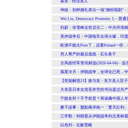
暮景
-
快活老人
坤姐：别样婚礼牵出一场“婚纱闹剧”
-
Wei Liu, Democracy Promoter, L
-
普通
刘蔚：张雪峰去世启示二：中共环境
美伊战争后：中国电车全球火爆，印
欧洲不能太Poor了，还要Poland一些
穷人尊严的最后底线
-
石头巷子
古风政经军资讯精选(2026-04-04)
-
远
孤星冷月：伊朗战争，全球化已死，
【答疑解惑23】敌与友
-
东方圣人匡子
大东亚日本女优苍井空的书法盖过共
宁赔友邦？不予权贵？再谈薅中国人
麥子說事：盤點兩岸統一「驚天紅利
江学勤：特朗普从伊朗战争到北美称
以色列
-
北极雪橇