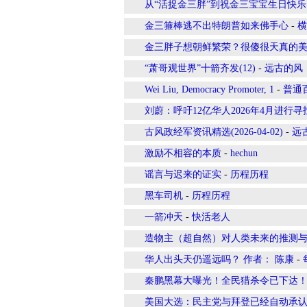
从“活捉金三胖”到祝金三宝宝生日快
金三箍棒逃不出特朗普如来佛手心
-
横
金三胖子想朝鲜繁荣？很傻很天真的
“萧哥观世界”十箭齐发(12)
-
远古的风
Wei Liu, Democracy Promoter, 1
-
普通百
刘蔚：呼吁12亿华人2026年4月进行寻
古风政经军资讯精选(2026-04-02)
-
远
激励不相容的本质
-
hechun
谣言与迟来的证实
-
历程历程
黑车司机
-
历程历程
一箭冲天
-
快活老人
造物主（超自然）对人类未来的推测
华人出头天仍遥远吗？ 作者： 陈康
-
秦鹏黑幕大曝光！全民猎杀令已下达
美国大选：民主党与拜登已经自动承