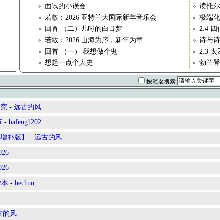
面试的小误会
读托尔
若敏：2026 亚特兰大国际新年音乐会
极端化
回首 （二）儿时的白日梦
2.4 
若敏：2026 山海为序，新年为章
诗与诗
回首 （一） 我想做个鬼
2.3 
想起一点个人史
勃兰登
按笔名搜索
研究
-
远古的风
节
-
bafeng1202
【增补版】
-
远古的风
26
26
样本
-
hechun
古的风