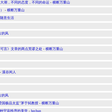
主大潮，不同的态度，不同的命运
-
横断万重山
笑）
-
横断万重山
随意生活
古的风
会可言》文章的两点荒谬之处
-
横断万重山
-
溪谷闲人
古的风
爱国极品太监”茅于轼教授
-
横断万重山
一种宇宙秩序的美学
-
hechun