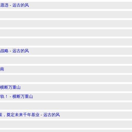
与愿违
-
远古的风
乱战略
-
远古的风
南
横断万重山
接轨！
-
横断万重山
策，奠定未来千年基业
-
远古的风