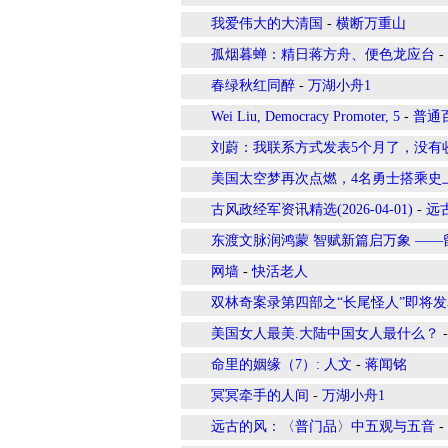
我爱伟大的大清国
-
横断万重山
孤烟暮蝉：精日蒋方舟、便色龙应台
-
春绿秋红同醉
-
万湖小舟1
Wei Liu, Democracy Promoter, 5
-
普通百
刘蔚：我联系方式发表5个月了，没有
美国太空梦再次点燃，4名勇士搭乘史
古风政经军资讯精选(2026-04-01)
-
远
东渡文脉润鸿蒙 智赋新篇启万象 ——
网墙
-
快活老人
双林奇案录第四部之“长尾怪人”即将发
美国女人最美.大陆中国女人最什么？
命里的姻缘（7）: 人文
-
蒋闻铭
冥冥牵手的人间
-
万湖小舟1
远古的风：〈普门品〉中五观与五音
-