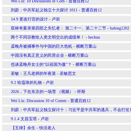
Wei Liu: 10 Discussions of Com
-
普通百姓12
刘蔚：中共军起义独立十大探讨 1011
-
普通百姓12
14.9 更改行宫的设计
-
卢岩
双林奇案录第四部之失忆者： 第二十一、第二十二节
-
bafeng1202
两个不同宗教给人类文明交出的成绩单！
-
hechun
孟晚舟被捕事件与中国的巨大危机
-
横断万重山
中国没有真正意义的民营企业
-
横断万重山
也谈孟晚舟女士的“以祖国为傲”？
-
横断万重山
若敏：王凡老师的年夜菜
-
若敏思文
9.2 给蔻珠的礼物
-
卢岩
2026，下在东京的一场雪 （视频）
-
怀斯
Wei Liu: Discussion 10 of Comm
-
普通百姓12
刘蔚：中共军起义独立探讨十：习近平是中共军的逃兵，不会打仗
9.1.4 文昌宝塔
-
卢岩
【五律】余生
-
快活老人