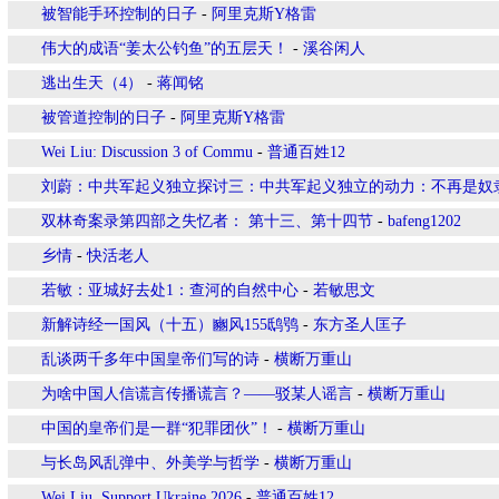
被智能手环控制的日子
-
阿里克斯Y格雷
伟大的成语“姜太公钓鱼”的五层天！
-
溪谷闲人
逃出生天（4）
-
蒋闻铭
被管道控制的日子
-
阿里克斯Y格雷
Wei Liu: Discussion 3 of Commu
-
普通百姓12
刘蔚：中共军起义独立探讨三：中共军起义独立的动力：不再是奴
双林奇案录第四部之失忆者： 第十三、第十四节
-
bafeng1202
乡情
-
快活老人
若敏：亚城好去处1：查河的自然中心
-
若敏思文
新解诗经一国风（十五）豳风155鸱鸮
-
东方圣人匡子
乱谈两千多年中国皇帝们写的诗
-
横断万重山
为啥中国人信谎言传播谎言？——驳某人谣言
-
横断万重山
中国的皇帝们是一群“犯罪团伙”！
-
横断万重山
与长岛风乱弹中、外美学与哲学
-
横断万重山
Wei Liu, Support Ukraine 2026
-
普通百姓12