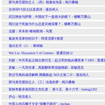
那与弟兄迥别之人 （四）相逢在埃及
-
阅川桑榆
古诗词VS莎士比亚原诗
-
溪谷闲人
武汉肺炎与萨斯，中国在下一盘很大的棋？
-
横断万重山
我们这个民族为什么总是灾难深重？
-
横断万重山
北疆：禾木村-喀纳斯湖
-
马黑
被皮夹克掌控的日子
-
阿里克斯Y格雷
逃出生天（5）
-
蒋闻铭
Wei Liu: Discussion 5 of Commu
-
普通百姓12
刘蔚：中共军起义独立探讨五：起义军的钱从哪里来？1005
-
普通
若敏：一凡烹饪课，凤梨酥和枣泥核桃糕
-
若敏思文
胜过字典的成语解释.围魏救赵.36计之第二计
-
溪谷闲人
那与弟兄迥别之人 （三）法老的梦
-
阅川桑榆
双林奇案录第四部之失忆者： 第十五、第十六节
-
bafeng1202
庐山
-
快活老人
中国人的石狮子文化“假狮子路径”
-
hechun