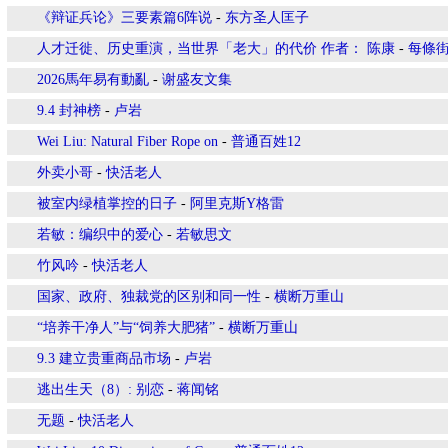
《辩证兵论》三要素篇6阵说
-
东方圣人匡子
人才迁徙、历史重演，当世界「老大」的代价 作者： 陈康
-
每條
2026馬年易有動亂
-
谢盛友文集
9.4 封神榜
-
卢岩
Wei Liu: Natural Fiber Rope on
-
普通百姓12
外卖小哥
-
快活老人
被室内绿植掌控的日子
-
阿里克斯Y格雷
若敏：编织中的爱心
-
若敏思文
竹风吟
-
快活老人
国家、政府、独裁党的区别和同一性
-
横断万重山
“培养干净人”与“饲养大肥猪”
-
横断万重山
9.3 建立贵重商品市场
-
卢岩
逃出生天（8）: 别恋
-
蒋闻铭
无题
-
快活老人