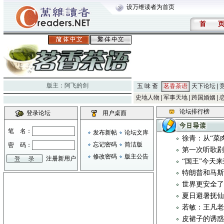
设万维读者为首页
首
版主：
阿飞的剑
五 味 斋
茗香茶语
天下论坛
史地人物
军事天地
跨国婚姻
论坛排行榜
登录论坛
用户桌面
笔 名：
发布新帖
论坛文库
徐青：从“菜
忘记密码
简洁版
密 码：
第一次听歌
修改密码
版主公告
注册新用户
“国王”今天
特朗普和马斯
世界更安全
夏日避暑抚
若敏：王凡
皮裙子的诱惑