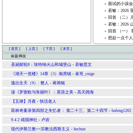
面试的小误
若敏：202
回首 （二）
若敏：2026
回首 （一）
想起一点个
[
首页
]
[
上页
]
[
下页
]
[
末页
]
标题/网友
圣诞邮轮8：埃特纳火山和城堡山
-
若敏思文
《湖天一览楼》14章（3）南席镇
-
崔哥_cuige
逃出生天（9）: 整人
-
蒋闻铭
读《罗密欧与朱丽叶》：英语之美
-
高天阔海
【五律】月夜
-
快活老人
双林奇案录第四部之失忆者： 第二十三、第二十四节
-
bafeng1202
9.4.2 靖国神社
-
卢岩
现代伊斯兰教==宗教法西斯主义
-
hechun