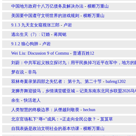
中国地方政府十八万亿债务及解决办法
-
横断万重山
美国要中国遵守文明世界的游戏规则
-
横断万重山
9.1.3 九天玄女窥视张三郎
-
卢岩
逃出生天（7）: 订婚
-
蒋闻铭
9.1.2 狼心狗肺
-
卢岩
Wei Liu: Discussion 9 of Commu
-
普通百姓12
刘蔚：中共军起义独立探讨九：用平民换掉习近平在军中，地方的
梦在说
-
非鸟
双林奇案录第四部之失忆者： 第十九、第二十节
-
bafeng1202
龙狮齐舞迎骏马，乡情满堂暖亚城 – 记美东南东北同乡联盟2026
余生
-
快活老人
人类智慧的终极边界：从僭越到敬畏
-
hechun
北京官场私下“辱×”成风：×正走向全民公敌？
-
芨芨草
自我表扬是政治文明社会的基本功课
-
横断万重山