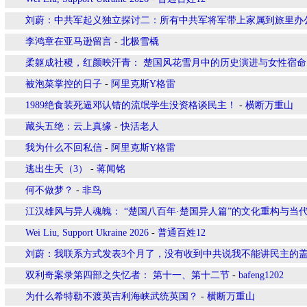
刘蔚：中共军起义独立探讨二：所有中共军将军带上家属到旅里办
李鸿章在亚马逊留言
-
北极雪橇
柔躯成社稷，红颜映汗青： 楚国风花雪月中的历史演进与女性宿命
被泡菜掌控的日子
-
阿里克斯Y格雷
1989绝食装死逼邓认错的流氓学生没资格谈民主！
-
横断万重山
藏头五绝：云上真缘
-
快活老人
我为什么不回私信
-
阿里克斯Y格雷
逃出生天（3）
-
蒋闻铭
何不做梦？
-
非鸟
江汉雄风与异人魂魄： “楚国八百年·楚国异人篇”的文化重构与当
Wei Liu, Support Ukraine 2026
-
普通百姓12
刘蔚：我联系方式发表3个月了，没有收到中共说我不能讲民主的
双利奇案录第四部之失忆者： 第十一、第十二节
-
bafeng1202
为什么希特勒不渡英吉利海峡武统英国？
-
横断万重山