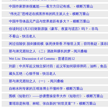
中国作家群体很尴尬——看方方日记有感。
-
横断万重山
“伟光正”思维还在残害所有的民主派人士
-
横断万重山
中国半导体晶元产品与世界差距有多大？
-
横断万重山
你读到过1月23日财新原版《豪车、夜宴与谎言》吗？
-
非鸟
不看山
-
快活老人
闲过信陵饮.脱剑膝前横. 纵死侠骨香.不惭世上英；窃符救赵
-
溪谷
那与弟兄迥别之人 （二）酒政和膳长的梦
-
阅川桑榆
Wei Liu: Discussion 4 of Commu
-
普通百姓12
刘蔚：中共军起义独立探讨四：起义军如何获得弹药，油料，食品
藏头五绝：心狠手辣
-
快活老人
那与弟兄迥别之人 （一）
-
阅川桑榆
自称水利专家的王维洛博士不懂科学
-
横断万重山
围棋《短歌行》——抄袭曹操皇帝大作《短歌行》
-
横断万重山
董瑶琼是秋瑾、林昭、张自新的“转世灵童”？
-
横断万重山