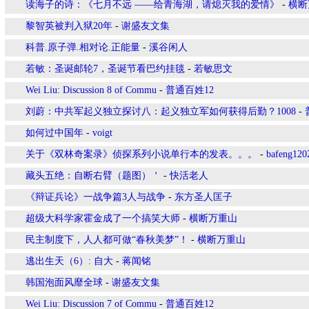
读海子的诗：《七月不远 ——给青海湖，请熄灭我的爱情》
-
横断
黎智英被判入狱20年
-
谢盛友文集
科普.原子弹.相对论.正能量
-
溪谷闲人
若敏：圣诞邮轮7，圣诞节看巴约挂毯
-
若敏思文
Wei Liu: Discussion 8 of Commu
-
普通百姓12
刘蔚：中共军起义独立探讨八：起义独立军如何获得后勤？1008
-
如何过中国年
-
voigt
关于《双林奇案录》侦探系列小说单行本的发表。。。
-
bafeng120
藏头五绝：自断右臂（题图）＇
-
快活老人
《辩证兵论》一战争篇3人与战争
-
东方圣人匡子
超级大科学家霍金成了一个搞笑大师
-
横断万重山
民主制度下，人人都可做“春秋美梦”！
-
横断万重山
逃出生天（6）: 自大
-
蒋闻铭
韩国泡面风靡全球
-
谢盛友文集
Wei Liu: Discussion 7 of Commu
-
普通百姓12