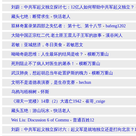
刘蔚：中共军起义独立探讨七：12亿人如何帮助中共军起义独立？
藏头七绝：断臂求生
-
快活老人
双林奇案录第四部之失忆者： 第十七、第十八节
-
bafeng1202
大陆中国正宗红二代.老土匪王震儿子王军的故事
-
溪谷闲人
若敏：亚城慈济，冬日美食
-
若敏思文
呦呦奇葩思维：人生最坏的结局是啥？
-
横断万重山
死刑阻止不了病人对医生的屠杀！
-
横断万重山
武汉肺炎，想起胡总当年处置萨斯的魄力
-
横断万重山
文明不是道德表演赛，是生存竞赛
-
hechun
乌鸦与梧桐树
-
怀斯
《湖天一览楼》14章（2）大逃亡1942
-
崔哥_cuige
藏头五绝：游山玩水
-
快活老人
Wei Liu: Discussion 6 of Commu
-
普通百姓12
刘蔚：中共军起义独立探讨六：起义军是就地独立还是打向北京？