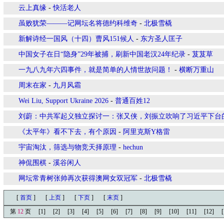
云上真缘
-
快活老人
虽败犹荣———记网坛名将德约科维奇
-
北极雪橇
新解诗经一国风（十四）曹风151候人
-
东方圣人匡子
中国女子在日“隐身”29年被捕，刷新中国老汉24年纪录
-
芨芨草
一九八九年六四事件，就是简单的人情世故问题！
-
横断万重山
周末在家
-
九月风霜
Wei Liu, Support Ukraine 2026
-
普通百姓12
刘蔚：中共军起义独立探讨一：张又侠，刘振立吹响了习近平下台
《太平年》看不下去，有个原因
-
阿里克斯Y格雷
宇宙淘汰，筛选与物竞天择原理
-
hechun
神侃围棋
-
溪谷闲人
网坛常青树张帅再次获得澳网女双冠军
-
北极雪橇
[
首页
]
[
上页
]
[
下页
]
[
末页
]
第
12
页
[1]
[2]
[3]
[4]
[5]
[6]
[7]
[8]
[9]
[10]
[11]
[12]
[