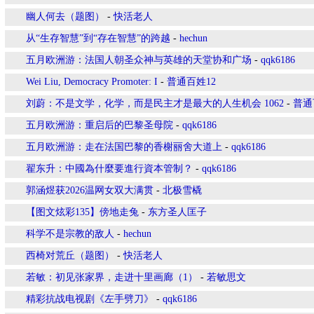
幽人何去（题图）
-
快活老人
从“生存智慧”到“存在智慧”的跨越
-
hechun
五月欧洲游：法国人朝圣众神与英雄的天堂协和广场
-
qqk6186
Wei Liu, Democracy Promoter: I
-
普通百姓12
刘蔚：不是文学，化学，而是民主才是最大的人生机会 1062
-
普通
五月欧洲游：重启后的巴黎圣母院
-
qqk6186
五月欧洲游：走在法国巴黎的香榭丽舍大道上
-
qqk6186
翟东升：中國為什麼要進行資本管制？
-
qqk6186
郭涵煜获2026温网女双大满贯
-
北极雪橇
【图文炫彩135】傍地走兔
-
东方圣人匡子
科学不是宗教的敌人
-
hechun
西椅对荒丘（题图）
-
快活老人
若敏：初见张家界，走进十里画廊（1）
-
若敏思文
精彩抗战电视剧《左手劈刀》
-
qqk6186