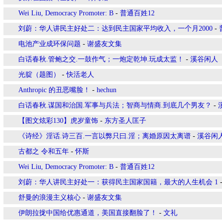
Wei Liu, Democracy Promoter: B
-
普通百姓12
刘蔚：华人讲民主好处二：达到民主国家平均收入，一个月2000
-
电池产业成环保问题
-
谢盛友文集
白话春秋.管鲍之交.一鼓作气；一炮定乾坤.玩成太监！
-
溪谷闲人
光腚（题图）
-
快活老人
Anthropic 的丑恶嘴脸！
-
hechun
白话春秋.谋国和治国.军事与兵法；智商与情商.到底几个男友？
-
【图文炫彩130】虎岁童饰
-
东方圣人匡子
《诗经》淫话.诗三百.一言以弊只曰.淫；离婚原因太离谱
-
溪谷闲
古都之 令和五年
-
怀斯
Wei Liu, Democracy Promoter: B
-
普通百姓12
刘蔚：华人讲民主好处一：获得民主国家国籍，最大的人生机会 1
舒曼的浪漫主义核心
-
谢盛友文集
伊朗拉拢中国给优惠通道，美国直接翻脸了！
-
文礼