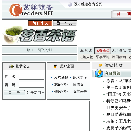
设万维读者为首页
首
版主：
阿飞的剑
五 味 斋
茗香茶语
天下论坛
史地人物
军事天地
跨国婚姻
论坛排行榜
登录论坛
用户桌面
笔 名：
发布新帖
论坛文库
徐青：从“菜
忘记密码
简洁版
密 码：
第一次听歌
修改密码
版主公告
注册新用户
“国王”今天
特朗普和马斯
世界更安全
夏日避暑抚
若敏：王凡
皮裙子的诱惑