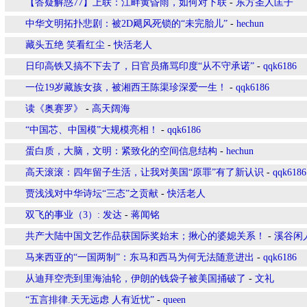
【答疑解惑77】上联：江畔黄昏雨，如何对下联
-
东方圣人匡子
中华文明拓扑悲剧：被2D飓风死锁的“未完胎儿”
-
hechun
藏头五绝 笑看红尘
-
快活老人
日印高铁又搞不下去了，日官员痛骂印度“从不守承诺”
-
qqk6186
一位19岁藏族女孩，被湘西王陈渠珍深爱一生！
-
qqk6186
读《奥赛罗》
-
高天阔海
“中国芯、中国模”大规模亮相！
-
qqk6186
蛋白质，大脑，文明：紧致化的空间信息结构
-
hechun
高天滚滚：四年留子生活，让我对美国“原罪”有了新认识
-
qqk6186
贾浅浅对中华诗坛“三态”之贡献
-
快活老人
双飞的事业（3）: 发达
-
蒋闻铭
共产大陆中国文艺作品获国际奖始末；揪心的婆媳关系！
-
溪谷闲
马来西亚的“一国两制”：东马和西马为何无法随意进出
-
qqk6186
从迪拜空壳到里海油轮，伊朗的钱袋子被美国捅破了
-
文礼
“五言排律.天无远虑 人有近忧”
-
queen