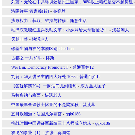
刘蔚：无论在中共环境还是民主国家，90%以上粉红是交不起房租
洛陽往事 管家義(转)
-
亦宛然
执政权力：获取、维持与转移
-
随意生活
毛泽东教唆红卫兵发动文革；小妹妹给大哥验验货！
-
溪谷闲人
天朝韭菜
-
快活老人
碳基生物与神的本质区别
-
hechun
古都之 一片和牛
-
怀斯
Wei Liu, Democracy Promoter: F
-
普通百姓12
刘蔚：华人讲民主的四大好处 1063
-
普通百姓12
【答疑解惑294】一脚油门儿到缅甸
-
东方圣人匡子
马拉多纳与梅西
-
快活老人
中国最早全译莎士比亚的不是梁实秋
-
芨芨草
五月欧洲游：法国凡尔赛宫
-
qqk6186
抗战时期中国远征军新编三十八师成立始末
-
qqk6186
双飞的事业（1）: 扩张
-
蒋闻铭