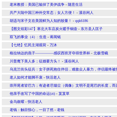
老米教授：美国已输掉了美伊战争
-
随意生活
共产大陆中国三种外交常态；女人方便！
-
溪谷闲人
胡适与宋子文在美国鲜为人知的较量！
-
qqk6186
【图文炫彩147】寒北大车店炭火暖手铜壶
-
东方圣人匡子
双飞的事业（4）: 生造
-
蒋闻铭
【七绝】忆民主湖观荷
-
万沐
格拉纳达的燕子—————感叹西班牙夺得世界杯
-
北极雪橇
川普麾下美人多；征婚要方头！
-
溪谷闲人
乌克兰街头征兵：女子拼死抱住伴侣，难敌众人暴力，伴侣最终被拖
老人如何才能脚不衰
-
快活老人
崇拜尾者皆巴力；有迹者尽烟尘（偶像）文明不是尾巴的长度，而
他亲手改写了中国的命运(zt)
-
芨芨草
金乌敛曜
-
快活老人
老钱：触目惊心，一目了然
-
老钱