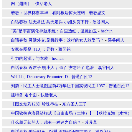
网（题图）
-
快活老人
若敏：世界杯嘉年华，看阿根廷惊天逆转
-
若敏思文
白话春秋.法无常法.兵无定兵.小姐从良下行
-
溪谷闲人
“美”是宇宙演化导航系统：白里透红，温婉如玉
-
hechun
白话春秋.灵活外交.见机行事；这样的女人敢娶吗？
-
溪谷闲人
安家在图桑（10）: 异数
-
蒋闻铭
引力的起源，与本质
-
hechun
白话春秋.近君子.明小人；36了.快绝经了.也浪
-
溪谷闲人
Wei Liu, Democracy Promoter: D
-
普通百姓12
刘蔚：民主人士意图提前4万年让中国实现民主 1057
-
普通百姓12
抓特务 走个面
-
快活老人
【图文炫彩128】珍珠串挂
-
东方圣人匡子
中国狄拉克海经济模式【自由市场（土性）】 【狄拉克海（水性）
什么越无知的人，越有一种迷之自信？
-
芨芨草
白话春秋.伯乐相马；卧槽.没钱你还敢结婚？
-
溪谷闲人