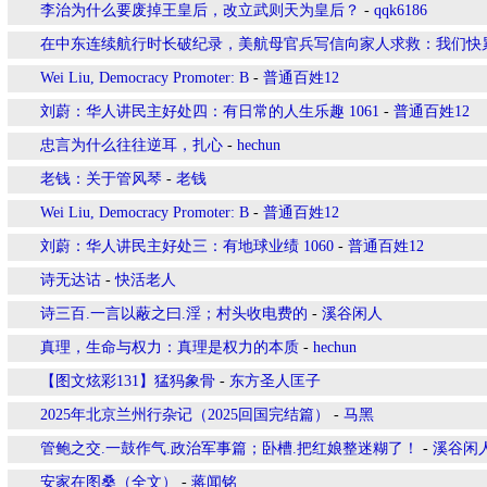
李治为什么要废掉王皇后，改立武则天为皇后？
-
qqk6186
在中东连续航行时长破纪录，美航母官兵写信向家人求救：我们快
Wei Liu, Democracy Promoter: B
-
普通百姓12
刘蔚：华人讲民主好处四：有日常的人生乐趣 1061
-
普通百姓12
忠言为什么往往逆耳，扎心
-
hechun
老钱：关于管风琴
-
老钱
Wei Liu, Democracy Promoter: B
-
普通百姓12
刘蔚：华人讲民主好处三：有地球业绩 1060
-
普通百姓12
诗无达诂
-
快活老人
诗三百.一言以蔽之曰.淫；村头收电费的
-
溪谷闲人
真理，生命与权力：真理是权力的本质
-
hechun
【图文炫彩131】猛犸象骨
-
东方圣人匡子
2025年北京兰州行杂记（2025回国完结篇）
-
马黑
管鲍之交.一鼓作气.政治军事篇；卧槽.把红娘整迷糊了！
-
溪谷闲
安家在图桑（全文）
-
蒋闻铭