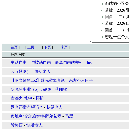
面试的小误
若敏：202
回首 （二）
若敏：2026
回首 （一）
想起一点个
[
首页
]
[
上页
]
[
下页
]
[
末页
]
标题/网友
主动自由，与被动自由，嵌套自由的差别
-
hechun
云（题图）
-
快活老人
【图文炫彩152】透光壁象鼻瓶
-
东方圣人匡子
双飞的事业（5）: 硬踢
-
蒋闻铭
古都之 梵钟
-
怀斯
返老还童有望吗？
-
快活老人
奥地利:哈尔施泰特/萨尔兹堡
-
马黑
赞梅西
-
快活老人