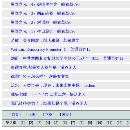
星野之光（4）裂缝里的光
-
蝉衣草890
星野之光（3）两副碗筷
-
蝉衣草890
星野之光（2）对话框
-
蝉衣草890
星野之光（1）生日聚会
-
蝉衣草890
若敏：美食同欢，国庆雅聚
-
若敏思文
Wei Liu, Democracy Promoter: C
-
普通百姓12
刘蔚：中共意图其专制继续至少到公元5万年 1055
-
普通百姓12
白话春秋.都是女人惹的祸
-
溪谷闲人
德国年轻人怎么样?
-
谢盛友文集
治水，人类过去，现在，未来永恒主题
-
hechun
藏头七律： 一七七六 二零二六
-
快活老人
我已经很努力了，结果却是个屁
-
溪谷闲人
[
首页
]
[
上页
]
[
下页
]
[
末页
]
第
2
页
[1]
[2]
[3]
[4]
[5]
[6]
[7]
[8]
[9]
[10]
[11]
[12]
[1