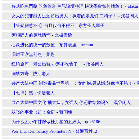
各式吃魚門路 吃魚管道 魚訊論壇整理 快速學會如何找魚！
-
afacai
女人的犯罪能力远远超出男人；执着的娘儿们.二椅子！
-
溪谷闲人
【答疑解惑298】当且仅当不得不
-
东方圣人匡子
阿根廷人的足球情怀
-
北极雪橇
心灵进化的统一的数值—拓扑表里
-
hechun
旧时王谢堂前燕
-
菓趣
纽约金库；老公出轨.小鸡不吃食了！
-
溪谷闲人
圆轨方舟
-
快活老人
共产大陆中国.制造毒品世界第一；女约炮.男试婚.好像也不错！
-
【七律】殇
-
快活老人
共产大陆中国文化.抽大烟；女强人.你还敢结婚吗？
-
溪谷闲人
双飞的事业（2）: 金矿
-
蒋闻铭
为什么孟小冬甘愿做杜月笙的五姨太
-
qqk6186
Wei Liu, Democracy Promoter: N
-
普通百姓12