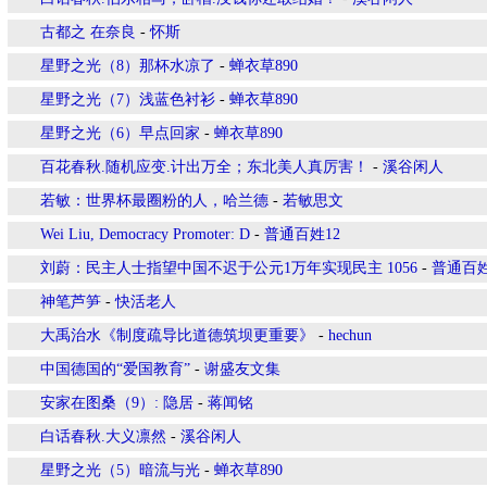
古都之 在奈良
-
怀斯
星野之光（8）那杯水凉了
-
蝉衣草890
星野之光（7）浅蓝色衬衫
-
蝉衣草890
星野之光（6）早点回家
-
蝉衣草890
百花春秋.随机应变.计出万全；东北美人真厉害！
-
溪谷闲人
若敏：世界杯最圈粉的人，哈兰德
-
若敏思文
Wei Liu, Democracy Promoter: D
-
普通百姓12
刘蔚：民主人士指望中国不迟于公元1万年实现民主 1056
-
普通百姓
神笔芦笋
-
快活老人
大禹治水《制度疏导比道德筑坝更重要》
-
hechun
中国德国的“爱国教育”
-
谢盛友文集
安家在图桑（9）: 隐居
-
蒋闻铭
白话春秋.大义凛然
-
溪谷闲人
星野之光（5）暗流与光
-
蝉衣草890