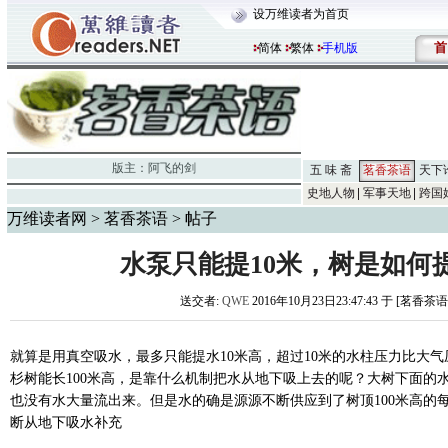
设万维读者为首页
首
简体
繁体
手机版
版主：
阿飞的剑
五 味 斋
茗香茶语
天下
史地人物
军事天地
跨国
万维读者网
>
茗香茶语
> 帖子
水泵只能提10米，树是如何提
送交者:
QWE
2016年10月23日23:47:43 于 [茗香茶语
就算是用真空吸水，最多只能提水10米高，超过10米的水柱压力比大
杉树能长100米高，是靠什么机制把水从地下吸上去的呢？大树下面的
也没有水大量流出来。但是水的确是源源不断供应到了树顶100米高的
断从地下吸水补充