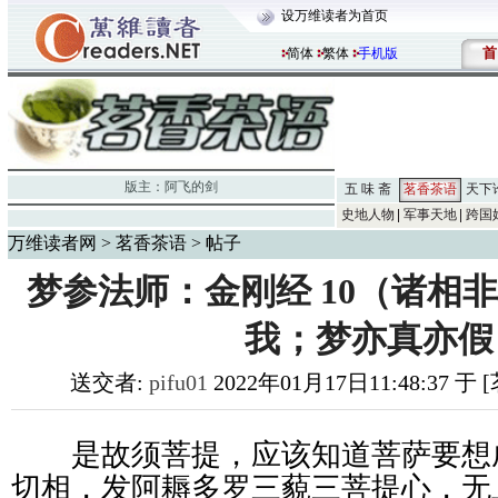
设万维读者为首页
首
简体
繁体
手机版
版主：
阿飞的剑
五 味 斋
茗香茶语
天下
史地人物
军事天地
跨国
万维读者网
>
茗香茶语
> 帖子
梦参法师：金刚经 10（诸相
我；梦亦真亦假
送交者:
pifu01
2022年01月17日11:48:37 于
是故须菩提，应该知道菩萨要想
切相，发阿耨多罗三藐三菩提心，无