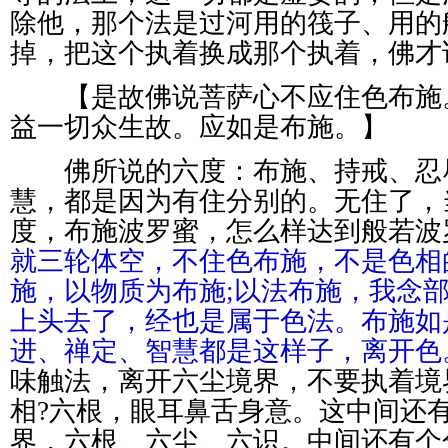
除他，那个法是过河用的筏子、用的
掉，把这个执着换成那个执着，佛才
【是故佛说菩萨心不应住色布施
益一切众生故。应如是布施。】
佛所说的六度：布施、持戒、忍
慧，都是因为有住分别的。无住了，
度，布施波罗蜜，怎么样达到般若波
就三轮体空，不住色布施，不是色相
施，以物质为布施;以法布施，我念
上头去了，经也是属于色法。布施如
进、禅定、智慧都是这样子，离开色
味触法，离开六尘境界，不要执着境
相?六根，眼耳鼻舌身意。这中间还
界，六根、六尘、六识。中间还有个