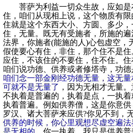
菩萨为利益一切众生故，应如是
住，咱们从现相上说，这个物质有限
住就是这个东西大小、方圆、多少，
住，无量。既无有受施者，所施的遍
法界，你施者(能施的人)心包虚空，
假使要心有住，非住，那个住不是住
应住，不该住的不要住，住不住。住
咱们说功德、供养或者修塔寺，功德
咱们念一部金刚经功德无量，这无量
可就不是无量了
，因为无相才无量。
不执着是普遍的，执着是点，一执着
执着普遍。例如供养僧，这是你意供
罗汉、诸大菩萨来应供?你见不到，
供养的时候，你心里观想尽虚空遍法
是无相的。
你一执着，我只是供养普