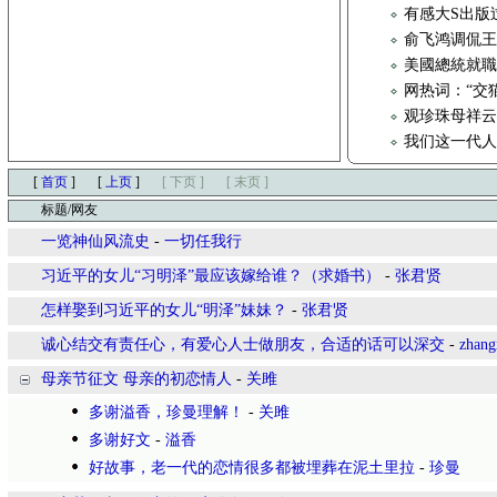
有感大S出版
俞飞鸿调侃
美國總統就
网热词：“交
观珍珠母祥
我们这一代人
[
首页
]
[
上页
]
[ 下页 ]
[ 末页 ]
标题/网友
一览神仙风流史
-
一切任我行
习近平的女儿“习明泽”最应该嫁给谁？（求婚书）
-
张君贤
怎样娶到习近平的女儿“明泽”妹妹？
-
张君贤
诚心结交有责任心，有爱心人士做朋友，合适的话可以深交
-
zhang
母亲节征文 母亲的初恋情人
-
关雎
多谢溢香，珍曼理解！
-
关雎
多谢好文
-
溢香
好故事，老一代的恋情很多都被埋葬在泥土里拉
-
珍曼