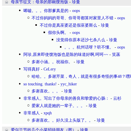
母亲节征文：母亲的那碗馊泡饭
-
珍曼
唏嘘。。。你那爹真是的
-
oops
不过你妈妈的哥哥、你哥哥都算对家里人不错
-
oops
不过你是真巫婆还是假巫婆斯么
-
珍曼
假你头啊。
-
oops
没觉得你原本还沙七杀八么
-
珍曼
。。。杭州话呀？听不懂。
-
oops
阿珍,原来即使馊泡饭也是陈的味道好啊,呵呵~~
-
笑菡
多谢小涵。。祝福你。
-
珍曼
写得真好
-
CeLery
哈哈。。多谢芹菜，奇人，就是有很多奇怪的事48？嘿
so touching. thanks!
-
yyc_hiker
多谢喜欢。。。
-
珍曼
非常感人。写出了你母亲的善良和挚爱的心肠：
-
云杉
爱家人就是她的一辈子。。。
-
珍曼
非常感人
-
xpqh
多谢喜欢。。好久没上头版了。。
-
珍曼
爱尔兰节的几个小菜招待朋友（图）
-
珍曼