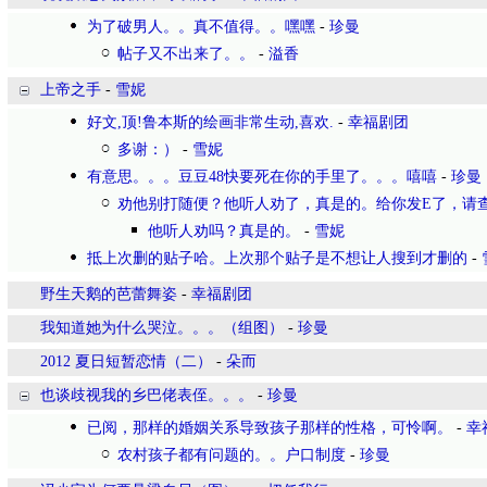
为了破男人。。真不值得。。嘿嘿
-
珍曼
帖子又不出来了。。
-
溢香
上帝之手
-
雪妮
好文,顶!鲁本斯的绘画非常生动,喜欢.
-
幸福剧团
多谢：）
-
雪妮
有意思。。。豆豆48快要死在你的手里了。。。嘻嘻
-
珍曼
劝他别打随便？他听人劝了，真是的。给你发E了，请
他听人劝吗？真是的。
-
雪妮
抵上次删的贴子哈。上次那个贴子是不想让人搜到才删的
-
野生天鹅的芭蕾舞姿
-
幸福剧团
我知道她为什么哭泣。。。（组图）
-
珍曼
2012 夏日短暂恋情（二）
-
朵而
也谈歧视我的乡巴佬表侄。。。
-
珍曼
已阅，那样的婚姻关系导致孩子那样的性格，可怜啊。
-
幸
农村孩子都有问题的。。户口制度
-
珍曼