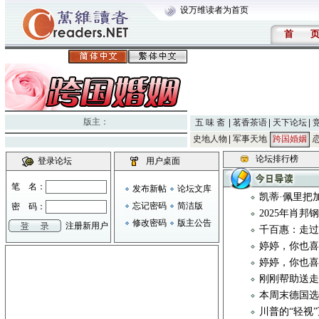
设万维读者为首页
首
版主：
五 味 斋
茗香茶语
天下论坛
史地人物
军事天地
跨国婚姻
论坛排行榜
登录论坛
用户桌面
笔 名：
发布新帖
论坛文库
凯蒂·佩里把
忘记密码
简洁版
密 码：
2025年肖
修改密码
版主公告
注册新用户
千百惠：走
婷婷，你也喜
婷婷，你也喜
刚刚帮助送
本周末德国
川普的“轻视