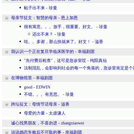
帖子出不来
-
珍曼
母亲节征文：智慧的母亲
-
恩上加恩
很有寓意。。。放手，很重要。好文。
-
珍曼
还出不来？
-
珍曼
哇。。多谢，那么快就来了。好文！
-
溢香
我认识一个正在复旦学临床医学的
-
幸福剧团
"先付费后检查"，这可是急诊室哎
-
纯阳真仙
法制混乱，会影响到社会的每一个角落的，急诊室肯定是个
在博物馆里
-
幸福剧团
good
-
EDWIN
不错。。。有意思。
-
珍曼
跨坛征文：母情节话母亲
-
溢香
母爱的力量
-
太虚谦人
诚心找男朋友，不喜勿进
-
zhangxiaowei
说说婚恋失败后不可取的事
-
幸福剧团