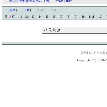
冯少宝为何要悬梁自尽（图）
-
一切任我行
[
首页
]
[
上页
]
[ 下页 ]
[ 末页 ]
第
18
页
[1]
[2]
[3]
[4]
[5]
[6]
[7]
[8]
[9]
[10]
[11]
[12]
[
相 关 链 接
关于本站
|
广告服务
Copyright (C) 1998-2