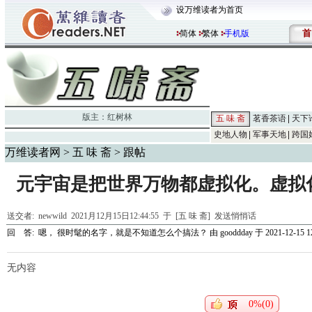
设万维读者为首页
首
简体
繁体
手机版
版主：
红树林
五 味 斋
茗香茶语
天下
史地人物
军事天地
跨国
万维读者网
>
五 味 斋
> 跟帖
元宇宙是把世界万物都虚拟化。虚拟
送交者:
newwild
2021月12月15日12:44:55 于 [五 味 斋]
发送悄悄话
回 答:
嗯， 很时髦的名字，就是不知道怎么个搞法？
由
gooddday
于 2021-12-15 12
无内容
0%(0)