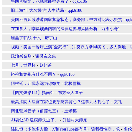
特朗普帖文，花钱就能抢先看？
-
qqk6186
旧上海“十大名媛”的人生结局
-
qqk6186
美国不再延续涉港国家紧急状态，商务部：中方对此表示赞赏
-
qq
在加拿大，嘲讽族裔内容的法律边界与风险分析
-
万湖小舟1
谁赢了韩战 十六
-
诺丁山
视频：美国一餐厅上演“全武行”，冲突双方拳脚横飞，多人倒地，
政治兴奋剂
-
谢盛友文集
七月，世界杯
-
赵州茶
蟒袍和龙袍有什么不同？
-
qqk6186
阿根廷，让我永远为你微笑
-
北极雪橇
【图文炫彩141】指南针
-
东方圣人匡子
最高法院大法官在家也要穿防弹背心？这事儿太扎心了
-
文礼
南北朝风云录（前篇七三）
-
玉米穗
AI要让3D 建模师失业了。
-
升仙村大师兄
陆以恒（多伦多方脸，X和YouTube都有号）骗我得性病，求
-
多伦