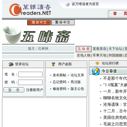
设万维读者为首页
首
版主：
红树林
五 味 斋
茗香茶语
天下论坛
史地人物
军事天地
跨国婚姻
论坛排行榜
登录论坛
用户桌面
笔 名：
发布新帖
论坛文库
不是那个年
忘记密码
简洁版
密 码：
“1·6冤案”
修改密码
版主公告
注册新用户
一月，新年
聊聊名牧文化 
沧海遗珠：
十二月，古
美国住房危
毛诞之日思