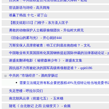
吕洪来：中共政权是台湾法理独立的最大障碍
-
老陆
世说新语与诗经
-
高天阔海
谁赢了韩战 十七
-
诺丁山
【图文炫彩155】门楔子
-
东方圣人匡子
勇敢的动物保护人士截获偷猫团伙
-
升仙村大师兄
《旧金山的雾与光》
-
开心就好444
万斯安保人员泄密被查：特工们到底在抱怨啥？
-
文礼
中国敬业有关英国国有化英国钢铁提起国际仲裁的法律基础论证
-
谢盛友翻译电影《 秘密森林少年 》
-
谢盛友文集
因抗战不力而被处决的国军高级将领都是谁？
-
qqk6186
中共的 “市场经济 ”
-
酒肉穿肠过
需要立法规定所有私企要把股权49%无偿转让给当地党委书
失足堕楼
-
呼拉尔贝们
南北朝风云录（前篇七五）
-
玉米穗
随笔《 台北散记 之四 云烟变灭 》
-
俞频