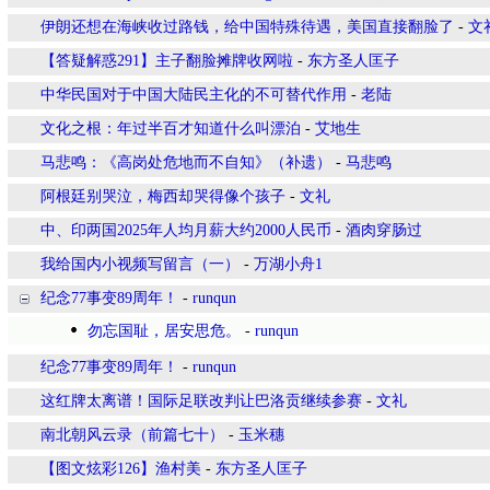
伊朗还想在海峡收过路钱，给中国特殊待遇，美国直接翻脸了
-
文
【答疑解惑291】主子翻脸摊牌收网啦
-
东方圣人匡子
中华民国对于中国大陆民主化的不可替代作用
-
老陆
文化之根：年过半百才知道什么叫漂泊
-
艾地生
马悲鸣：《高岗处危地而不自知》（补遗）
-
马悲鸣
阿根廷别哭泣，梅西却哭得像个孩子
-
文礼
中、印两国2025年人均月薪大约2000人民币
-
酒肉穿肠过
我给国内小视频写留言（一）
-
万湖小舟1
纪念77事变89周年！
-
runqun
勿忘国耻，居安思危。
-
runqun
纪念77事变89周年！
-
runqun
这红牌太离谱！国际足联改判让巴洛贡继续参赛
-
文礼
南北朝风云录（前篇七十）
-
玉米穗
【图文炫彩126】渔村美
-
东方圣人匡子