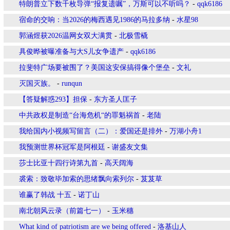
特朗普立下数千枚导弹“报复遗嘱”，万斯可以不听吗？
-
qqk6186
宿命的交响：当2026的梅西遇见1986的马拉多纳
-
水星98
郭涵煜获2026温网女双大满贯
-
北极雪橇
具俊晔被曝准备与大S儿女争遗产
-
qqk6186
拉斐特广场要被围了？美国这安保搞得像个堡垒
-
文礼
灭国灭族。
-
runqun
【答疑解惑293】担保
-
东方圣人匡子
中共政权是制造“台海危机“的罪魁祸首
-
老陆
我给国内小视频写留言（二）：爱国还是排外
-
万湖小舟1
我预测世界杯冠军是阿根廷
-
谢盛友文集
莎士比亚十四行诗第九首
-
高天阔海
裘索：致敬毕加索的思绪飘向索列尔
-
芨芨草
谁赢了韩战 十五
-
诺丁山
南北朝风云录（前篇七一）
-
玉米穗
What kind of patriotism are we being offered
-
洛基山人