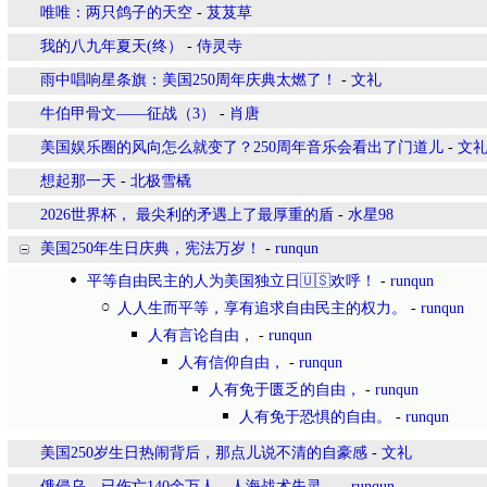
唯唯：两只鸽子的天空
-
芨芨草
我的八九年夏天(终）
-
侍灵寺
雨中唱响星条旗：美国250周年庆典太燃了！
-
文礼
牛伯甲骨文——征战（3）
-
肖唐
美国娱乐圈的风向怎么就变了？250周年音乐会看出了门道儿
-
文
想起那一天
-
北极雪橇
2026世界杯， 最尖利的矛遇上了最厚重的盾
-
水星98
美国250年生日庆典，宪法万岁！
-
runqun
平等自由民主的人为美国独立日🇺🇸欢呼！
-
runqun
人人生而平等，享有追求自由民主的权力。
-
runqun
人有言论自由，
-
runqun
人有信仰自由，
-
runqun
人有免于匮乏的自由，
-
runqun
人有免于恐惧的自由。
-
runqun
美国250岁生日热闹背后，那点儿说不清的自豪感
-
文礼
俄侵乌，已伤亡140余万人，人海战术失灵。
-
runqun