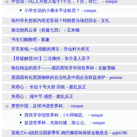
中堂说：6亿人月收入低于1千元，下台，突亡。
-
runqun
小学生说的小康水平达标尼？
-
runqun
纽约市长想抓内塔尼亚胡？特朗普当场怼回去
-
文礼
南北朝风云录（前篇七四）
-
玉米穗
书生们醒醒吧
-
菓趣
开车发钱,一位很酷的博主
-
升仙村大师兄
【答疑解惑301】二元搀扶
-
东方圣人匡子
格拉纳达的燕子——-感叹西班牙夺得世界杯
-
北极雪橇
英国国有化英国钢铁的合法性及中国企业权益保护
-
penseur
朱雨心： 长征十号火箭 回收
-
拨乱反正
朱雨心： 端午节 感想
-
拨乱反正
梦想中国，足球冲进世界杯。
-
runqun
西班牙夺冠世界杯，1:0 阿根廷。
-
runqun
欲进世界杯，先除封建，除公公。
-
runqun
英格兰6-4战胜法国获季军 姆巴佩双响保留金靴悬念
-
qqk6186