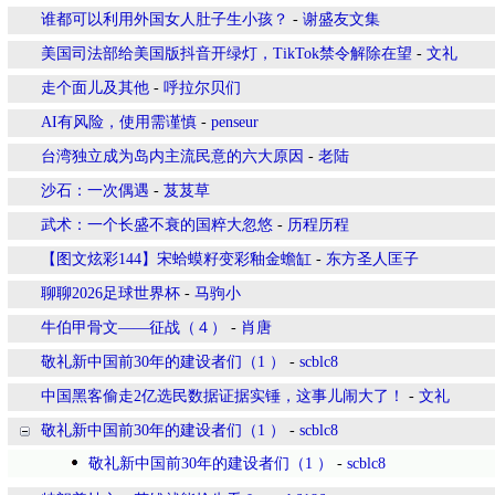
谁都可以利用外国女人肚子生小孩？
-
谢盛友文集
美国司法部给美国版抖音开绿灯，TikTok禁令解除在望
-
文礼
走个面儿及其他
-
呼拉尔贝们
AI有风险，使用需谨慎
-
penseur
台湾独立成为岛内主流民意的六大原因
-
老陆
沙石：一次偶遇
-
芨芨草
武术：一个长盛不衰的国粹大忽悠
-
历程历程
【图文炫彩144】宋蛤蟆籽变彩釉金蟾缸
-
东方圣人匡子
聊聊2026足球世界杯
-
马驹小
牛伯甲骨文——征战（４）
-
肖唐
敬礼新中国前30年的建设者们（1 ）
-
scblc8
中国黑客偷走2亿选民数据证据实锤，这事儿闹大了！
-
文礼
敬礼新中国前30年的建设者们（1 ）
-
scblc8
敬礼新中国前30年的建设者们（1 ）
-
scblc8