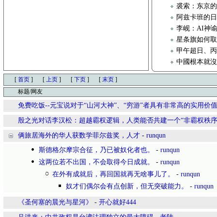
裘索：东京的
阿兹卡班的
李岘：AI神
星条旗如何取代
甲午超日、
中國根本就
[
首页
]
[
上页
]
[
下页
]
[
末页
]
标题/网友
免费吃饭--元宝说对于“山河大神”、“穷游”者具有非常高的实用价
殷之光对话李汉松：超越霸权逻辑，人类能否共建一个“非霸权秩序
俩旅居海外的华人获数学菲尔兹奖，人才
-
runqun
斯德格尔摩宗合征，乃已被奴化者也。
-
runqun
这两位若不出国，不会取得今日成就。
-
runqun
在外有成就后，再回国就再无啥事儿了。
-
runqun
奴才们偶尔会有点创新，但无突破能力。
-
runqun
《圣何塞的晨光与星河》
-
开心就好444