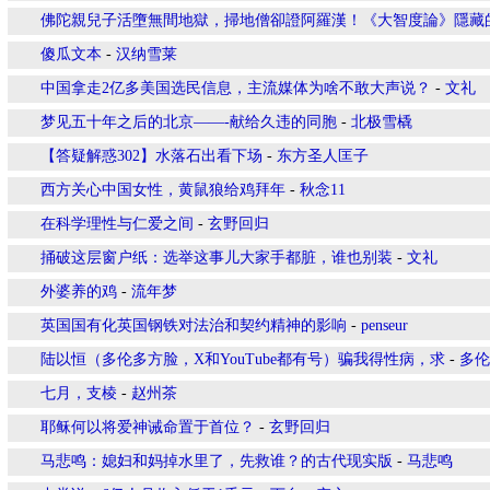
佛陀親兒子活墮無間地獄，掃地僧卻證阿羅漢！《大智度論》隱藏
傻瓜文本
-
汉纳雪莱
中国拿走2亿多美国选民信息，主流媒体为啥不敢大声说？
-
文礼
梦见五十年之后的北京——-献给久违的同胞
-
北极雪橇
【答疑解惑302】水落石出看下场
-
东方圣人匡子
西方关心中国女性，黄鼠狼给鸡拜年
-
秋念11
在科学理性与仁爱之间
-
玄野回归
捅破这层窗户纸：选举这事儿大家手都脏，谁也别装
-
文礼
外婆养的鸡
-
流年梦
英国国有化英国钢铁对法治和契约精神的影响
-
penseur
陆以恒（多伦多方脸，X和YouTube都有号）骗我得性病，求
-
多伦
七月，支棱
-
赵州茶
耶稣何以将爱神诫命置于首位？
-
玄野回归
马悲鸣：媳妇和妈掉水里了，先救谁？的古代现实版
-
马悲鸣