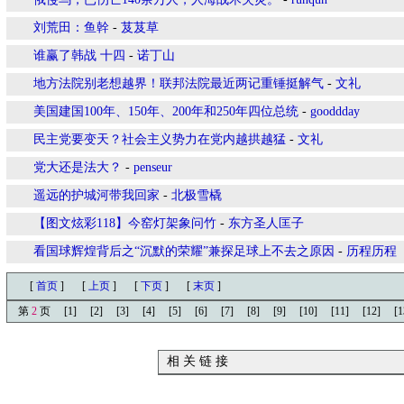
刘荒田：鱼幹
-
芨芨草
谁赢了韩战 十四
-
诺丁山
地方法院别老想越界！联邦法院最近两记重锤挺解气
-
文礼
美国建国100年、150年、200年和250年四位总统
-
gooddday
民主党要变天？社会主义势力在党内越拱越猛
-
文礼
党大还是法大？
-
penseur
遥远的护城河带我回家
-
北极雪橇
【图文炫彩118】今窑灯架象问竹
-
东方圣人匡子
看国球辉煌背后之“沉默的荣耀”兼探足球上不去之原因
-
历程历程
[
首页
]
[
上页
]
[
下页
]
[
末页
]
第
2
页
[1]
[2]
[3]
[4]
[5]
[6]
[7]
[8]
[9]
[10]
[11]
[12]
[1
相 关 链 接