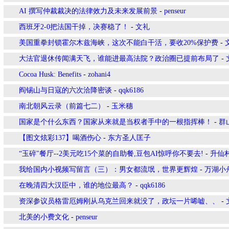
AI 撰写仲裁裁决的法律效力及未来发展前景
-
penseur
西班牙2-0把法国干掉，决赛稳了！
-
文礼
美国重拳封锁霍尔木兹海峡，这次不能白干活，要收20%保护费
-
大法官退休传闻满天飞，谁能进最高法院？政治圈已提前布局了
-
Cocoa Husk: Benefits
-
zohani4
阎锡山与日寇的六次洽降密谈
-
qqk6186
南北朝风云录（前篇七二）
-
玉米穗
国家是个什么东西？国家从来就是当权者手中的一根指挥棒！
-
群
【图文炫彩137】喝酒伤心
-
东方圣人匡子
“玉碎"餐厅--2美元吃15个菜的自助餐,豆包AI惊呼你不要去!
-
升仙
我给国内小视频写留言（三）：男女都流氓，世界更辉煌
-
万湖小
在晚清四大汉臣中，谁的地位最高？
-
qqk6186
资深参议员格雷厄姆刚从乌克兰回来就没了，政坛一片唏嘘、、
-
北美的小费文化
-
penseur