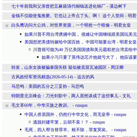
七十年前我和父亲曾把五麻袋清代铜钱送进化铜厂
-
溪边树下
金钱不仅能使鬼推磨。它也让上帝点了头。啊！ 这个人世间
-
明君
白头鹰访问大公鸡，对世界资源，一个明抢一个暗偷
-
明君女皇
如果川普不用台湾诱捕中国， 很难让中国继续跟美国玩美
美国想把美债转嫁给中国百姓， 中国可能要台湾
-
明君女皇
川普很可能为40 万亿美国国债和美元霸权把台湾卖给
如果小习只要了英伟达芯片他就亏大了， 他应该
转发，山东女孩被骗泰国失联 疑似被卖苗瓦迪园区
-
周汉卿
古风政经军资讯精选(2026-05-14)
-
远古的风
马悲鸣：美国的五分之三妥协
-
马悲鸣
特朗普北京峰会：刀光剑影中，两人居然谈成了这些事儿
-
文礼
毛文革60年，中华灭族之教训。
-
runqun
中国人侨居国外，仍然行中华文化，而无皇帝
-
runqun
逃脱封建牢笼，云胡不喜！？
-
runqun
毛死，四人帮当替罪羊。根不除，罪复冥矣。
-
runqun