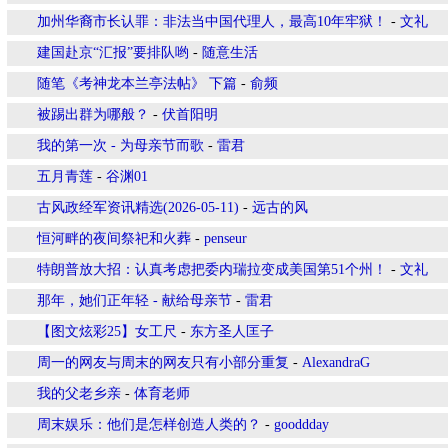
加州华裔市长认罪：非法当中国代理人，最高10年牢狱！
-
文礼
建国赴京“汇报”要排队哟
-
随意生活
随笔《考神龙本兰亭法帖》 下篇
-
俞频
被踢出群为哪般？
-
伏首阳明
我的第一次 - 为母亲节而歌
-
雷君
五月青莲
-
谷渊01
古风政经军资讯精选(2026-05-11)
-
远古的风
恒河畔的夜间祭祀和火葬
-
penseur
特朗普放大招：认真考虑把委内瑞拉变成美国第51个州！
-
文礼
那年，她们正年轻 - 献给母亲节
-
雷君
【图文炫彩25】女工尺
-
东方圣人匡子
周一的网友与周末的网友只有小部分重复
-
AlexandraG
我的父老乡亲
-
体育老师
周末娱乐：他们是怎样创造人类的？
-
gooddday