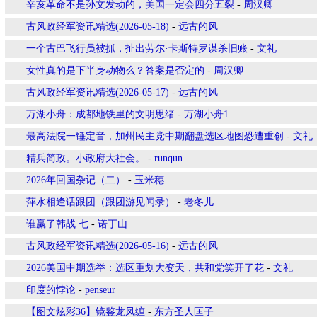
辛亥革命不是孙文发动的，美国一定会四分五裂
-
周汉卿
古风政经军资讯精选(2026-05-18)
-
远古的风
一个古巴飞行员被抓，扯出劳尔·卡斯特罗谋杀旧账
-
文礼
女性真的是下半身动物么？答案是否定的
-
周汉卿
古风政经军资讯精选(2026-05-17)
-
远古的风
万湖小舟：成都地铁里的文明思绪
-
万湖小舟1
最高法院一锤定音，加州民主党中期翻盘选区地图恐遭重创
-
文礼
精兵简政。小政府大社会。
-
runqun
2026年回国杂记（二）
-
玉米穗
萍水相逢话跟团（跟团游见闻录）
-
老冬儿
谁赢了韩战 七
-
诺丁山
古风政经军资讯精选(2026-05-16)
-
远古的风
2026美国中期选举：选区重划大变天，共和党笑开了花
-
文礼
印度的悖论
-
penseur
【图文炫彩36】镜鉴龙凤缠
-
东方圣人匡子