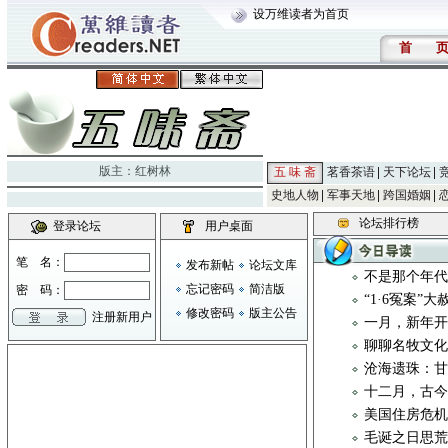
设万维读者为首页
首
版主：
红树林
五 味 斋
茗香茶语
天下论坛
史地人物
军事天地
跨国婚姻
论坛排行榜
登录论坛
用户桌面
笔 名：
发布新帖
论坛文库
不是那个年
忘记密码
简洁版
密 码：
“1·6冤案”
修改密码
版主公告
注册新用户
一月，新年
聊聊名牧文化 
沧海遗珠：
十二月，古
美国住房危
毛诞之日思