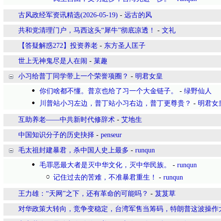
古风政经军资讯精选(2026-05-19)
-
远古的风
共和党清理门户，马西这头“犀牛”彻底凉透！
-
文礼
【答疑解惑272】投资养老
-
东方圣人匡子
世上无神鬼尽是人在闹
-
菓趣
小习给普丁同学带上一个荣誉项圈？
-
明君女皇
你们啥都不懂。普京也给了习一个大金链子。
-
绿野仙人
川普站小习左边，普丁站小习右边，普丁更尊贵？
-
明君女
互助养老——中共新时代修辞术
-
艾地生
中国知识分子的历史抉择
-
penseur
毛太祖封建暴君，杀中国人史上最多
-
runqun
毛罪恶最大者是灭中华文化，灭中华民族。
-
runqun
记住过去的苦难，不准暴君重生！
-
runqun
王力雄：“天网”之下，还有革命的可能吗？
-
芨芨草
对华政策大转向，竞争变稳定，台湾军售当筹码，特朗普这波操作