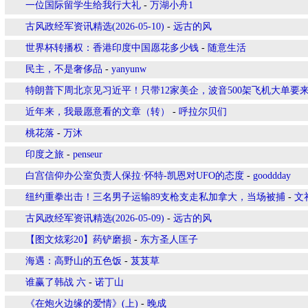
一位国际留学生给我行大礼
-
万湖小舟1
古风政经军资讯精选(2026-05-10)
-
远古的风
世界杯转播权：香港印度中国愿花多少钱
-
随意生活
民主，不是奢侈品
-
yanyunw
特朗普下周北京见习近平！只带12家美企，波音500架飞机大单要
近年来，我最愿意看的文章（转）
-
呼拉尔贝们
​桃花落
-
万沐
印度之旅
-
penseur
白宫信仰办公室负责人保拉·怀特-凯恩对UFO的态度
-
gooddday
纽约重拳出击！三名男子运输89支枪支走私加拿大，当场被捕
-
文
古风政经军资讯精选(2026-05-09)
-
远古的风
【图文炫彩20】药铲磨损
-
东方圣人匡子
海遇：高野山的五色饭
-
芨芨草
谁赢了韩战 六
-
诺丁山
《在炮火边缘的爱情》(上)
-
晚成