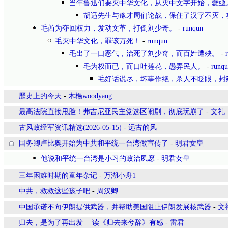
当年鲁迅们要灭中华文化，从灭中文字开始，蠢亟
胡适先生与豫才周们论战，保住了汉字不灭，
毛酋为夺回权力，发动文革，打倒刘少奇。
-
runqun
毛灭中华文化，罪该万死！
-
runqun
毛出了一口恶气，治死了刘少奇，而百姓遭殃。
-
毛为权而已，而口吐莲花，愚弄民人。
-
runq
毛好话说尽，坏事作绝，杀人不眨眼，封
歷史上的今天
-
木楊woodyang
最高法院直接甩脸！弗吉尼亚民主党选区闹剧，彻底玩崩了
-
文礼
古风政经军资讯精选(2026-05-15)
-
远古的风
国务卿卢比奥开始为中共和平统一台湾做宣传了
-
明君女皇
他说和平统一台湾是小习的政治夙愿
-
明君女皇
三年困难时期的童年杂记
-
万湖小舟1
中共，救救这些孩子吧
-
周汉卿
中国承诺不向伊朗提供武器，并帮助美国阻止伊朗发展核武器
-
文
归去，是为了再出发 —读《归去来兮辞》有感
-
雷君