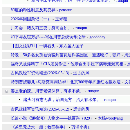
幸亏毛太子死的早，绝了毛传位如金家王朝。
-
runqun
印度的种性制度及其变异
-
penseur
2026年回国杂记（一）
-
玉米穗
川习会，猪头习三变，身高自如。
-
runqun
和平与友谊万岁----写在川普总统访华之际
-
gooddday
【图文炫彩31】一碗石头
-
东方圣人匡子
转发，50多名女孩被诱骗到苗瓦迪诈骗园区，遭遇殴打，强奸
-
周
福奇又被爆料了！CIA雇员作证：他亲自出手压下病毒泄漏真相
-
古风政经军资讯精选(2026-05-13)
-
远古的风
特朗普携妻儿+马斯克高调访华！北京300青年挥旗红地毯欢迎
-
文
姜是老的辣。川普老谋深算，有条不紊。
-
runqun
猪头习有志无谋，治国无方，治人有术尔。
-
runqun
古风政经军资讯精选(2026-05-12)
-
远古的风
长篇小说《通榆河》人物之——钱百兴（029）
-
木楊woodyang
《茶里无盐水一般：牧区往事》
-
万湖小舟1