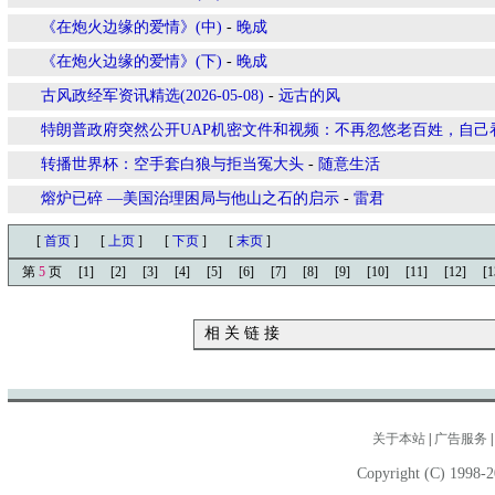
《在炮火边缘的爱情》(中)
-
晚成
《在炮火边缘的爱情》(下)
-
晚成
古风政经军资讯精选(2026-05-08)
-
远古的风
特朗普政府突然公开UAP机密文件和视频：不再忽悠老百姓，自己
转播世界杯：空手套白狼与拒当冤大头
-
随意生活
熔炉已碎 —美国治理困局与他山之石的启示
-
雷君
[
首页
]
[
上页
]
[
下页
]
[
末页
]
第
5
页
[1]
[2]
[3]
[4]
[5]
[6]
[7]
[8]
[9]
[10]
[11]
[12]
[1
相 关 链 接
关于本站
|
广告服务
Copyright (C) 1998-2