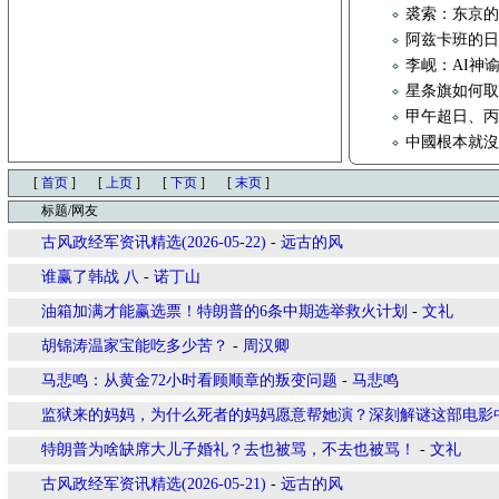
裘索：东京的
阿兹卡班的
李岘：AI神
星条旗如何取代
甲午超日、
中國根本就
[
首页
]
[
上页
]
[
下页
]
[
末页
]
标题/网友
古风政经军资讯精选(2026-05-22)
-
远古的风
谁赢了韩战 八
-
诺丁山
油箱加满才能赢选票！特朗普的6条中期选举救火计划
-
文礼
胡锦涛温家宝能吃多少苦？
-
周汉卿
马悲鸣：从黄金72小时看顾顺章的叛变问题
-
马悲鸣
监狱来的妈妈，为什么死者的妈妈愿意帮她演？深刻解谜这部电影
特朗普为啥缺席大儿子婚礼？去也被骂，不去也被骂！
-
文礼
古风政经军资讯精选(2026-05-21)
-
远古的风