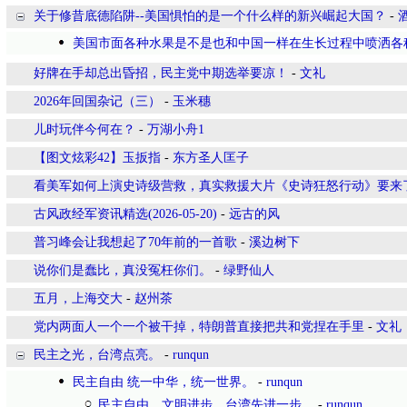
关于修昔底德陷阱--美国惧怕的是一个什么样的新兴崛起大国？
-
美国市面各种水果是不是也和中国一样在生长过程中喷洒各
好牌在手却总出昏招，民主党中期选举要凉！
-
文礼
2026年回国杂记（三）
-
玉米穗
儿时玩伴今何在？
-
万湖小舟1
【图文炫彩42】玉扳指
-
东方圣人匡子
看美军如何上演史诗级营救，真实救援大片《史诗狂怒行动》要来
古风政经军资讯精选(2026-05-20)
-
远古的风
普习峰会让我想起了70年前的一首歌
-
溪边树下
说你们是蠢比，真没冤枉你们。
-
绿野仙人
五月，上海交大
-
赵州茶
党内两面人一个一个被干掉，特朗普直接把共和党捏在手里
-
文礼
民主之光，台湾点亮。
-
runqun
民主自由 统一中华，统一世界。
-
runqun
民主自由，文明进步，台湾先进一步。
-
runqun