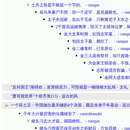
土共之前是不敢提一个字的。
-
runqun
虽马革裹尸不惧，但一个还字，是其题眼也。
-
ru
太子衣冠冢，实出于无奈，只剩黄尼子大衣之
2千度高温烧夷弹，毁灭了太祖传位梦，
金大文革时期，扒毁志军墓，
-
runq
包括太子墓，都扒了。
-
runqun
金二修复时，已非原位，
-
runq
金三儿虽有祭拜，却只肯跪
为金家王朝卖命，不值
志军被谎言欺骗，
金阿大进攻南
“反对国王”闹得欢，发泄很卖力，可惜就是一锅情绪大乱炖
-
文礼
“萧哥观世界”十箭齐发(13)
-
远古的风
一个坏土豆：中国做出最关键的4个决策，奠定未来千年基业
-
远
千年大计最厉害的当属雄安了
-
caozxbtsmabi
猪头习志大才疏，祸国殃民。
-
runqun
猪头习挥霍尽改开40年之积财后，方知其错，
-
ru