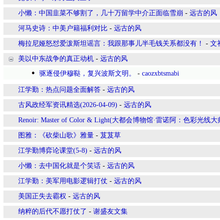
小懒：中国韭菜不够割了，几十万留学中介正面临雪崩
-
远古的风
河马史诗：中美户籍福利对比
-
远古的风
梅拉尼娅怒怼爱泼斯坦谣言：我跟那事儿半毛钱关系都没有！
-
文
美以中东战争的真正动机
-
远古的风
驱逐侵伊穆鞑，复兴波斯文明。
-
caozxbtsmabi
江学勤：热点问题全面解答
-
远古的风
古风政经军资讯精选(2026-04-09)
-
远古的风
Renoir: Master of Color & Light(大都会博物馆·雷诺阿：色彩光线大
图雅：《砍柴山歌》雅量
-
芨芨草
江学勤博弈论课堂(5-8)
-
远古的风
小懒：去中国化就是个笑话
-
远古的风
江学勤：美军用电影逻辑打仗
-
远古的风
美国正失去霸权
-
远古的风
纳粹的后代不愿打仗了
-
谢盛友文集