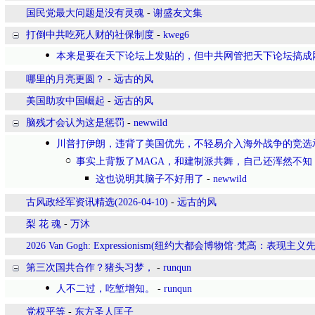
国民党最大问题是没有灵魂
-
谢盛友文集
打倒中共吃死人财的社保制度
-
kweg6
本来是要在天下论坛上发贴的，但中共网管把天下论坛搞成
哪里的月亮更圆？
-
远古的风
美国助攻中国崛起
-
远古的风
脑残才会认为这是惩罚
-
newwild
川普打伊朗，违背了美国优先，不轻易介入海外战争的竞选
事实上背叛了MAGA，和建制派共舞，自己还浑然不知
这也说明其脑子不好用了
-
newwild
古风政经军资讯精选(2026-04-10)
-
远古的风
梨 花 魂
-
万沐
2026 Van Gogh: Expressionism(纽约大都会博物馆·梵高：表现主义
第三次国共合作？猪头习梦，
-
runqun
人不二过，吃堑增知。
-
runqun
党权平等
-
东方圣人匡子