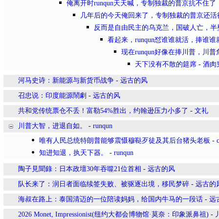
俺离开时runqun天天喊，专制独裁的普京抗不住
几年后的今天俺回来了，专制独裁的普京还活
反而是自由民主的乌克兰，国破人亡，半
看起来，runqun怼谁谁就活，捧谁谁
现在runqun好像在捧川普，川
天下没有不散的筵席
-
酒肉
河马史诗：新能源与新货币战争
-
远古的风
召忠说：印度能源鬧劇
-
远古的风
共和党传统票仓不丢！富勒54%胜出，约翰逊压力小多了
-
文礼
川普大智，进退自如。
-
runqun
唯有人民总统特朗普能够震慑穆鞑歹徒及其后台猪头老板
-
知进知退，执天下器。
-
runqun
陶子見聞錄：日本政壇30年吞噬21位首相
-
远古的风
队长来了：润日者面临续签失败、被驱逐出境，移民梦碎
-
远古的
海叔在路上：泰国清迈的一位陪读妈妈，给国内牛马的一段话
-
远
2026 Monet, Impressionist(纽约大都会博物馆·莫奈：印象派鼻祖)
-