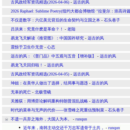
古风政经军资讯精选(2026-04-06)
-
远古的风
2026 Raphael: Sublime Poetry(纽约大都会博物馆·“拉斐尔：崇高诗篇
不仅是数字：六亿美元背后的生命契约与立国之本
-
石头巷子
吕洪来：究竟什麽是革命？！
-
老陆
易龙飞天解读《推背图》：中国国祚研究
-
远古的风
震惊于卫生巾无货
-
心态
远古的风：《普门品》中五观与五音【增补版】
-
远古的风
易龙飞天回归啦！
-
远古的风
古风政经军资讯精选(2026-04-05)
-
远古的风
坤姐：在美华人做出了选择，结局事与愿违
-
远古的风
无辜的死亡
-
北极雪橇
关雅荻：用博弈论解码重构特朗普混乱战略
-
远古的风
时代的菜单与无声的代价——张雪峰之死重估预制菜
-
石头巷子
不遗一兵弃之海外，大国人为本。
-
runqun
近年来，南韩主动交还千万志军遗骨于土共，
-
runqun