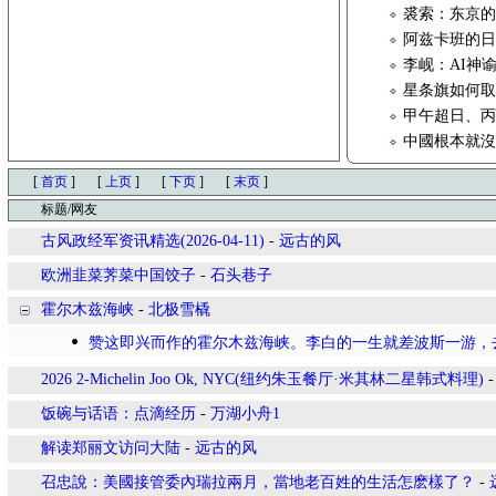
裘索：东京的
阿兹卡班的
李岘：AI神
星条旗如何取代
甲午超日、
中國根本就
[
首页
]
[
上页
]
[
下页
]
[
末页
]
标题/网友
古风政经军资讯精选(2026-04-11)
-
远古的风
欧洲韭菜荠菜中国饺子
-
石头巷子
霍尔木兹海峡
-
北极雪橇
赞这即兴而作的霍尔木兹海峡。李白的一生就差波斯一游，
2026 2-Michelin Joo Ok, NYC(纽约朱玉餐厅·米其林二星韩式料理)
饭碗与话语：点滴经历
-
万湖小舟1
解读郑丽文访问大陆
-
远古的风
召忠說：美國接管委內瑞拉兩月，當地老百姓的生活怎麽樣了？
-