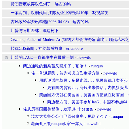
特朗普该放弃以色列了
-
远古的风
一案两判，以刑代民 江苏女企业家冤狱10年
-
凝视黑夜
古风政经军资讯精选(2026-04-08)
-
远古的风
川普与阿斯匹林
-
溪边树下
Cézanne, Father of Modern Art(纽约大都会博物馆·塞尚：现代艺术
转载CBS新闻：神韵幕后故事
-
ericmoore
川普的TACO一直都发生在最后一刻
-
newwild
两边通吃的新杂苗又回来了，顶汝！
-
runqun
俺一普通屁民，首先考虑自己生活方便
-
newwild
用脚说话的草民，多是走线儿，屁民曹德旺类不少
更有国内贪官儿，润钱出来快活，内惧猪头儿
美丽国方便就在美丽国，厉害国方便就在厉害国
-
两边都方便。美国不参加Jan6，中国不参加6
俺从厉害国回美暂住，发现5味十分萧条
-
newwild
汝友太监鲁公公们已回敬事房，见到了么？
-
runqun
老面孔只剩runqun孤家一寡人
-
newwild