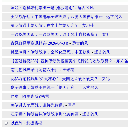
坤姐：别样婚礼牵出一场“婚纱闹剧”
-
远古的风
美伊战争后：中国电车全球火爆，印度大国神话破产
-
远古的风
清明节遇上复活节：在尘土与复活之间
-
艾地生
一边吃美国饭，一边骂美国，该！绿卡直接被撸了
-
文礼
古风政经军资讯精选(2026-04-04)
-
远古的风
孤星冷月：伊朗战争，全球化已死，中国获利
-
远古的风
【答疑解惑253】宣称伊朗为搜捕美军飞行员而欢欣鼓舞？
-
东方
南北朝风云录（前篇六十）
-
玉米穗
花亿万纳税钱却“烂到核心”，美国之音该不该关？
-
文礼
麥子說事：盤點兩岸統一「驚天紅利」
-
远古的风
伴奏
-
阿里克斯Y格雷
美伊进入地面战，谁将先败退?
-
弓星
江学勤：特朗普从伊朗战争到北美称霸
-
远古的风
以色列
-
北极雪橇