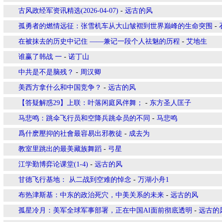
古风政经军资讯精选(2026-04-07)
-
远古的风
孤勇者的燃情远征：张雪机车从大山皱褶到世界巅峰的生命突围
-
在被抹去的历史中记住 ——兼记一段个人祛魅的历程
-
艾地生
谁赢了韩战 一
-
诺丁山
中共是不是脑残？
-
周汉卿
美西方拿什么和中国竞争？
-
远古的风
【答疑解惑29】上联：叶落闲庭风伴舞；
-
东方圣人匡子
马悲鸣：跳伞飞行员和空降兵跳伞员的不同
-
马悲鸣
爲什麽壓抑的社會最容易出邪教徒
-
成去为
教室里跳出的最美藏族舞蹈
-
弓星
江学勤博弈论课堂(1-4)
-
远古的风
​甘德飞行基地： 从二战到空难的悼念
-
万湖小舟1
布热津斯基：中东的政治死穴，中美关系的未来
-
远古的风
孤星冷月：美军全球军事部署，正在中国AI面前彻底透明
-
远古的