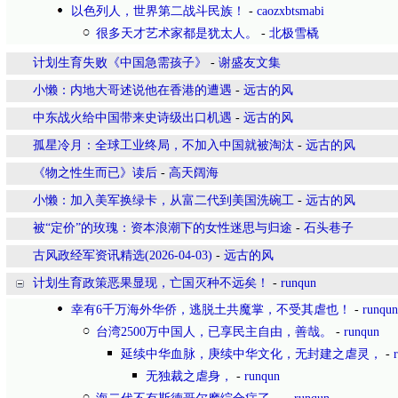
以色列人，世界第二战斗民族！
-
caozxbtsmabi
很多天才艺术家都是犹太人。
-
北极雪橇
计划生育失败《中国急需孩子》
-
谢盛友文集
小懒：内地大哥述说他在香港的遭遇
-
远古的风
中东战火给中国带来史诗级出口机遇
-
远古的风
孤星冷月：全球工业终局，不加入中国就被淘汰
-
远古的风
《物之性生而已》读后
-
高天阔海
小懒：加入美军换绿卡，从富二代到美国洗碗工
-
远古的风
被“定价”的玫瑰：资本浪潮下的女性迷思与归途
-
石头巷子
古风政经军资讯精选(2026-04-03)
-
远古的风
计划生育政策恶果显现，亡国灭种不远矣！
-
runqun
幸有6千万海外华侨，逃脱土共魔掌，不受其虐也！
-
runqun
台湾2500万中国人，已享民主自由，善哉。
-
runqun
延续中华血脉，庚续中华文化，无封建之虐灵，
-
无独裁之虐身，
-
runqun