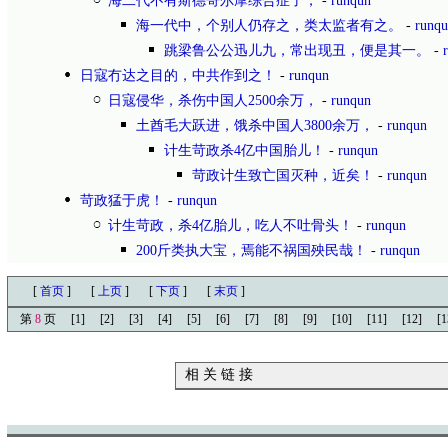
海二代不有斯德哥尔摩综合症了，
-
runqun
海一代中，个别人仍存之，类太监者有之。
-
runq
跳梁鲁公公迅儿九，常出现丑，便是其一。
-
日寇冇达之目的，中共作到之！
-
runqun
日寇侵华，杀伤中国人2500余万，
-
runqun
土酋毛大跃进，饿杀中国人3800余万，
-
runqun
计生苛政杀4亿中国胎儿！
-
runqun
苛政计生致亡国灭种，近矣！
-
runqun
苛政猛于虎！
-
runqun
计生苛政，杀4亿胎儿，吃人不吐骨头！
-
runqun
200斤类执大宝，焉能不祸国殃民哉！
-
runqun
[
首页
]
[
上页
]
[
下页
]
[
末页
]
第
8
页
[1]
[2]
[3]
[4]
[5]
[6]
[7]
[8]
[9]
[10]
[11]
[12]
[1
相 关 链 接