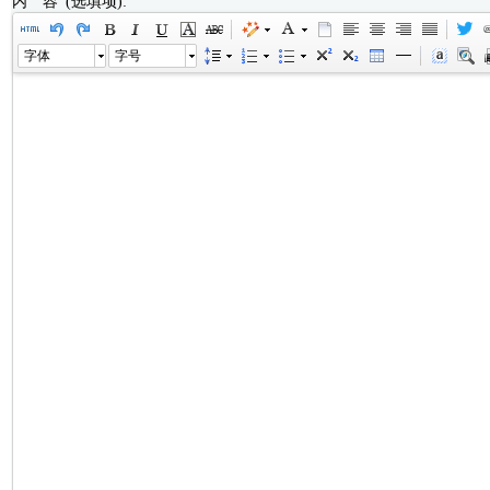
内 容 (选填项):
字体
字号