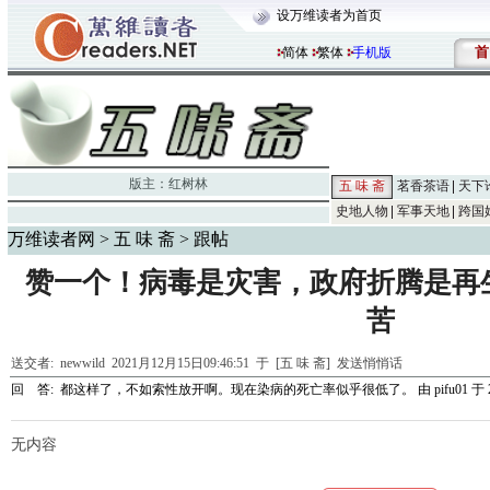
设万维读者为首页
首
简体
繁体
手机版
版主：
红树林
五 味 斋
茗香茶语
天下
史地人物
军事天地
跨国
万维读者网
>
五 味 斋
> 跟帖
赞一个！病毒是灾害，政府折腾是再
苦
送交者:
newwild
2021月12月15日09:46:51 于 [五 味 斋]
发送悄悄话
回 答:
都这样了，不如索性放开啊。现在染病的死亡率似乎很低了。
由
pifu01
于 2
无内容